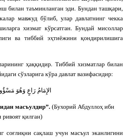
ниш билан таъминланган эди. Бундан ташқари,
калар мавжуд бўлиб, улар давлатнинг чекка
иларга хизмат кўрсатган. Бундай мисоллар
нлиги ва тиббий эҳтиёжини қондирилишига
арининг ҳаққидир. Тиббий хизматлар билан
йидаги сўзларига кўра давлат вазифасидир:
الإِمَامُ رَاعٍ وَهُوَ مَسْؤُول
тидан масъулдир”.
(Бухорий Абдуллоҳ ибн
 ривоят қилган)
нг соғлиқни сақлаш учун масъул эканлигини