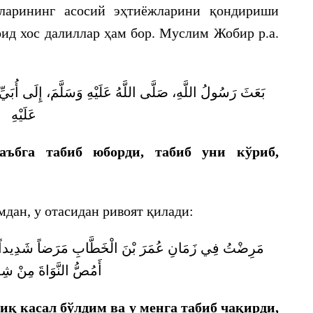
оларининг асосий эҳтиёжларини қондириши
оид хос далиллар ҳам бор. Муслим Жобир р.а.
بَعَثَ رَسُولُ اللَّهِ، صَلَّى اللَّهُ عَلَيْهِ وَسَلَّمَ، إِلَى أُبَيِّ
عَلَيْهِ
Каъбга табиб юборди, табиб уни кўриб,
дан, у отасидан ривоят қилади:
مَرِضْتُ فِي زَمَانِ عُمَرَ بْنَ الْخَطَّابِ مَرَضاً شَدِيداً ف
أَمُصُّ النَّوَاةَ مِنْ شِدَّ
иқ касал бўлдим ва у менга табиб чақирди,