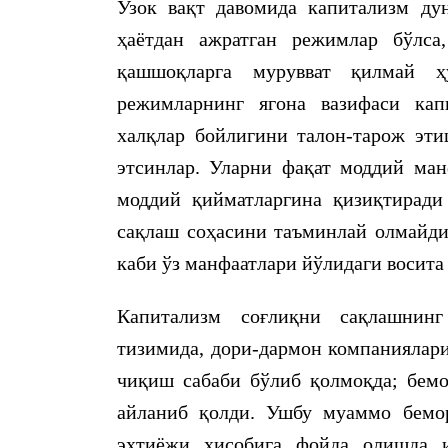
Узок вақт давомида капитализм ду
ҳаётдан ажратган режимлар бўлса
қашшоқларга мурувват қилмай ҳ
режимларнинг ягона вазифаси кап
халқлар бойлигини талон-тарож эти
этсинлар. Уларни фақат моддий манф
моддий қийматларгина қизиқтиради
сақлаш соҳасини таъминлай олмайди.
каби ўз манфаатлари йўлидаги восита
Капитализм соғлиқни сақлашнинг
тизимида, дори-дармон компаниялари
чиқиш сабаби бўлиб қолмоқда; бемо
айланиб қолди. Ушбу муаммо бемо
эҳтиёжи ҳисобига фойда олишда и