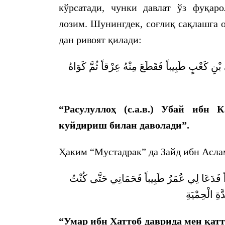
кўрсатади, чунки давлат ўз фуқар
лозим. Шунингдек, соғлиқ сақлашга 
дан ривоят қилади:
 بْنِ كَعْبٍ طَبِيباً فَقَطَعَ مِنْهُ عِرْقاً ثُمَّ كَوَاهُ
“Расулуллоҳ (с.а.в.) Убай ибн 
куйдириш билан даволади”.
Ҳаким “Мустадрак” да Зайд ибн Аслам
َدَعَا لِي عُمَرُ طَبِيباً فَحَمَانِي حَتَّى كُنْتُ
ةِ الْحِمْيَةِ
“Умар ибн Хаттоб даврида мен қатт