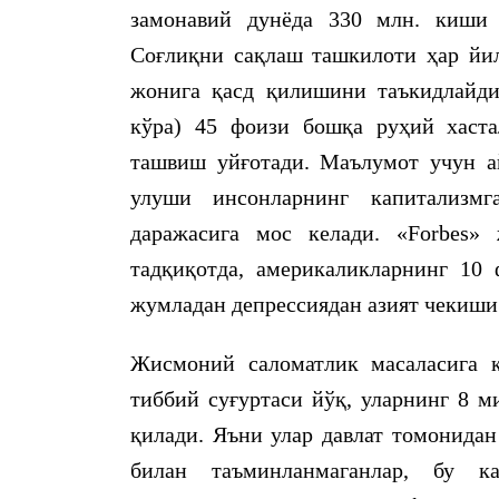
замонавий дунёда 330 млн. киши 
Соғлиқни сақлаш ташкилоти ҳар йил
жонига қасд қилишини таъкидлайди.
кўра) 45 фоизи бошқа руҳий хаста
ташвиш уйғотади. Маълумот учун а
улуши инсонларнинг капитализм
даражасига мос келади. «Forbes»
тадқиқотда, америкаликларнинг 10 
жумладан депрессиядан азият чекиши
Жисмоний саломатлик масаласига к
тиббий суғуртаси йўқ, уларнинг 8 м
қилади. Яъни улар давлат томонидан
билан таъминланмаганлар, бу к