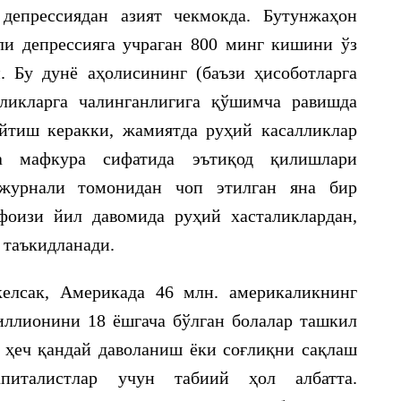
депрессиядан азият чекмокда. Бутунжаҳон
и депрессияга учраган 800 минг кишини ўз
 Бу дунё аҳолисининг (баъзи ҳисоботларга
ликларга чалинганлигига қўшимча равишда
йтиш керакки, жамиятда руҳий касалликлар
га мафкура сифатида эътиқод қилишлари
 журнали томонидан чоп этилган яна бир
фоизи йил давомида руҳий хасталиклардан,
 таъкидланади.
елсак, Америкада 46 млн. америкаликнинг
иллионини 18 ёшгача бўлган болалар ташкил
 ҳеч қандай даволаниш ёки соғлиқни сақлаш
апиталистлар учун табиий ҳол албатта.