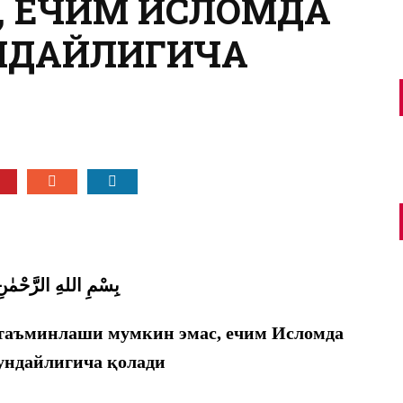
, ЕЧИМ ИСЛОМДА
УНДАЙЛИГИЧА
بِسْمِ اللهِ الرَّحْمٰن
таъминлаши мумкин эмас, ечим Исломда
шундайлигича
қолади