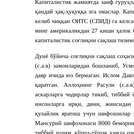
Капиталистик жамиятда заиф гуруҳл
қандай ҳақ-ҳуқуққа эга эмаслар. Ка
келиб чиққан ОИТС (СПИД) га келсак
минг америкаликдан 27 киши ҳалок б
капиталистик соғлиқни сақлаш тизим
Дунё бўйича соғлиқни сақлаш соҳаси
(с.а.в) замонларидан бошланиб, Ус
давр ичида юз бермаган. Ислом Давл
қаратган. Аллоҳнинг Расули (с.а.
аскарларга чодирлар тикиб, тиббий
инсонларга ирқи, дини, жинсидан 
қулайлик яратиш учун шифохонлар қ
Мансурий шифохонаси 8000 беморни 
тиббий ходим, кўрпа-тўшак ҳамда оз