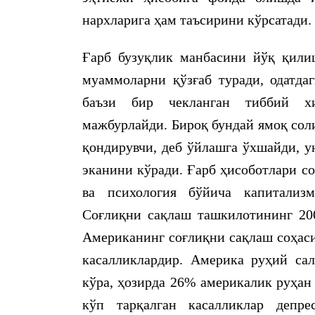
нархларига ҳам таъсирини кўрсатади.
Ғарб бузуқлик манбасини йўқ қили
муаммоларни қўзғаб туради, одатдаг
баъзи бир чекланган тиббий хи
мажбурлайди. Бироқ бундай ямоқ сол
қондирувчи, деб ўйлашга ўхшайди, у
эканини кўради. Ғарб ҳисоботлари со
ва психология бўйича капитализм
Соғлиқни сақлаш ташкилотининг 200
Американинг соғлиқни сақлаш соҳаси
касалликлардир. Америка руҳий са
кўра, ҳозирда 26% америкалик руҳан
кўп тарқалган касалликлар депре