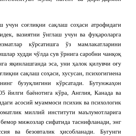
ш учун соғлиқни сақлаш соҳаси атрофидаги
идек, вазиятни ўнглаш учун ва фуқароларга
зматлар кўрсатишга ўз мамлакатларини
ишлар худди чўлда сув ўрнига саробни чанқоқ
нга яқинлашганда эса, уни ҳалок қилувчи оғу
ғлиқни сақлаш соҳаси, хусусан, психогигиена
нинг бузуқлигини кўрсатади. Бутунжаҳон
5 йилги баёнотига кўра, Англия, Канада ва
даги асосий муаммоси психик ва психологик
ломатлик миллий институти маълумотларига
 бемор мижозлар сифатида таснифланади, энг
ссия ва безовталик ҳисобланади. Бугунги