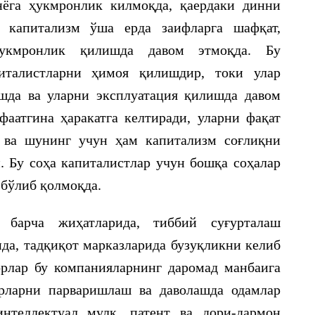
нёга ҳукмронлик килмоқда, қаердаки динни
, капитализм ўша ерда заифларга шафқат,
укмронлик қилишда давом этмоқда. Бу
италистларни ҳимоя қилишдир, токи улар
шда ва уларни эксплуатация қилишда давом
аатгина ҳаракатга келтиради, уларни фақат
 ва шунинг учун ҳам капитализм соғлиқни
 Бу соҳа капиталистлар учун бошқа соҳалар
 бўлиб қолмоқда.
 барча жиҳатларида, тиббий суғурталаш
да, тадқиқот марказларида бузуқликни келиб
рлар бу компанияларнинг даромад манбаига
рларни парваришлаш ва даволашда одамлар
нтеллектуал мулк, патент ва дори-дармон