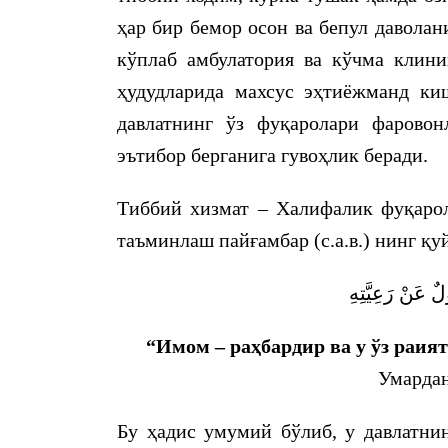
ҳар бир бемор осон ва бепул давола
кўплаб амбулатория ва кўчма клини
ҳудудларида махсус эҳтиёжманд киш
давлатнинг ўз фуқаролари фарово
эътибор берганига гувоҳлик беради.
Тиббий хизмат – Халифалик фуқарол
таъминлаш пайғамбар (с.а.в.) нинг қу
ٌ عَنْ رَعِيَّتِهِ
“Имом – раҳбардир ва у ўз раия
Умардан
Бу ҳадис умумий бўлиб, у давлатни