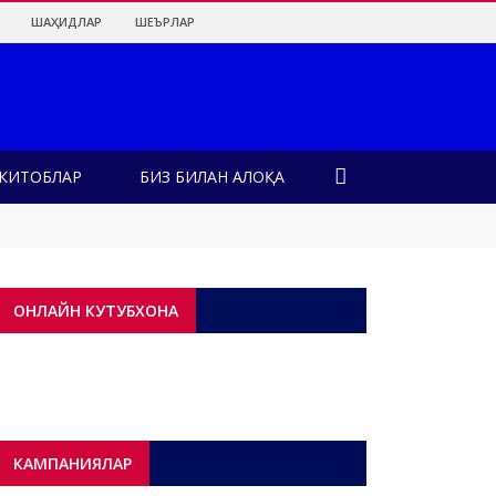
ШАҲИДЛАР
ШЕЪРЛАР
КИТОБЛАР
БИЗ БИЛАН АЛОҚА
лар?!
ОНЛАЙН КУТУБХОНА
КАМПАНИЯЛАР