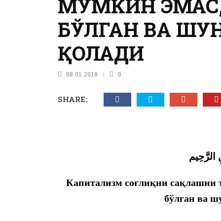
МУМКИН ЭМАС
БЎЛГАН ВА Ш
ҚОЛАДИ
08.01.2019
0
SHARE:
ِ الرَّحِيم
К
апитализм со
ғ
ли
қ
ни са
қ
лашни 
бўлган ва 