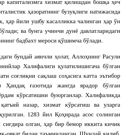
ар капитализмга хизмат қилишдан бошқа ҳеч
питалистик ҳазоратнинг бузуқлиги натижасида
, ҳар йили ушбу касалликка чалинган ҳар ўн
ўлади; ва бунга учинчи дунё давлатларидаги
ининг бадбахт мероси қўшимча бўлади.
даги бундай аянчли ҳолат, Аллоҳнинг Расули
монийлар Халифалиги қулатилишигача бўлган
ати соғлиқни сақлаш соҳасига катта эътибор
в) Ҳандақ ғазотида жангда ярадор бўлган
 ёрдам кўрсатишни буюрганлар. Халифаликда
қатъий назар, хизмат кўрсатиш ва уларга
урилган. 1283 йил Қоҳирада асос солинган
сиғдира олган, ҳар бир бемор иккита кичик
иқ-овқат билан таъминланган. Шундай қилиб,