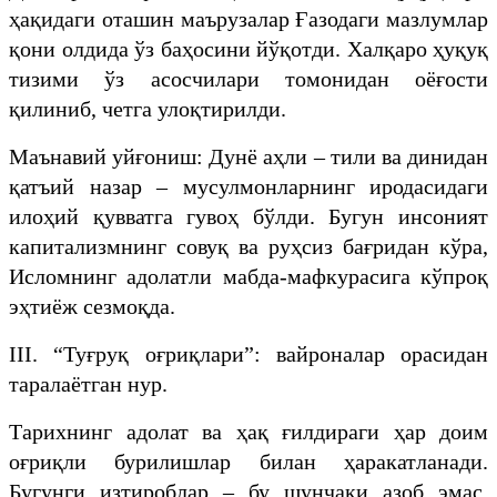
ҳақидаги оташин маърузалар Ғазодаги мазлумлар
қони олдида ўз баҳосини йўқотди. Халқаро ҳуқуқ
тизими ўз асосчилари томонидан оёғости
қилиниб, четга улоқтирилди.
​Маънавий уйғониш: Дунё аҳли – тили ва динидан
қатъий назар – мусулмонларнинг иродасидаги
илоҳий қувватга гувоҳ бўлди. Бугун инсоният
капитализмнинг совуқ ва руҳсиз бағридан кўра,
Исломнинг адолатли мабда-мафкурасига кўпроқ
эҳтиёж сезмоқда.
​III. “Туғруқ оғриқлари”: вайроналар орасидан
таралаётган нур.
​Тарихнинг адолат ва ҳақ ғилдираги ҳар доим
оғриқли бурилишлар билан ҳаракатланади.
Бугунги изтироблар – бу шунчаки азоб эмас,