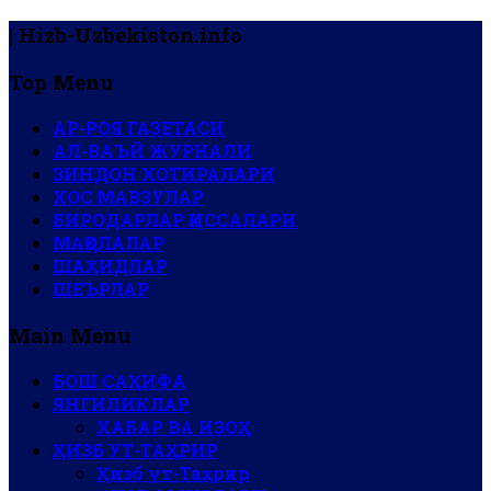
| Hizb-Uzbekiston.info
Top Menu
АР-РОЯ ГАЗЕТАСИ
АЛ-ВАЪЙ ЖУРНАЛИ
ЗИНДОН ХОТИРАЛАРИ
ХОС МАВЗУЛАР
БИРОДАРЛАР ҚИССАЛАРИ
МАҚОЛАЛАР
ШАҲИДЛАР
ШЕЪРЛАР
Main Menu
БОШ САҲИФА
ЯНГИЛИКЛАР
ХАБАР ВА ИЗОҲ
ҲИЗБ УТ-ТАҲРИР
Ҳизб ут-Таҳрир