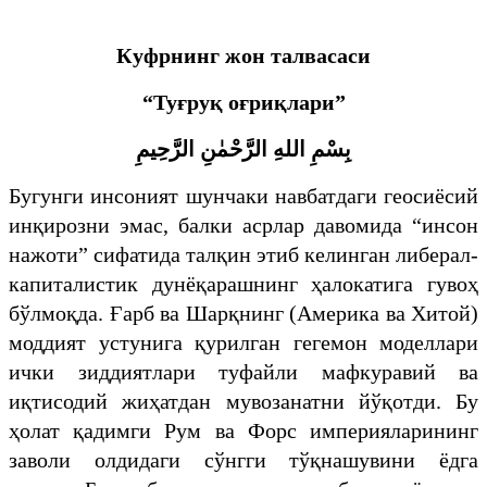
Куфрнинг жон талвасаси
“Туғруқ оғриқлари”
بِسْمِ اللهِ الرَّحْمٰنِ الرَّحِيمِ
​Бугунги инсоният шунчаки навбатдаги геосиёсий
инқирозни эмас, балки асрлар давомида “инсон
нажоти” сифатида талқин этиб келинган либерал-
капиталистик дунёқарашнинг ҳалокатига гувоҳ
бўлмоқда. Ғарб ва Шарқнинг (Америка ва Хитой)
моддият устунига қурилган гегемон моделлари
ички зиддиятлари туфайли мафкуравий ва
иқтисодий жиҳатдан мувозанатни йўқотди. Бу
ҳолат қадимги Рум ва Форс империяларининг
заволи олдидаги сўнгги тўқнашувини ёдга