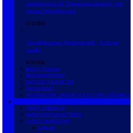
қиёдатида ўз ўтмишдошининг энг
яхши ўринбосари
07.12.2016
Тақийюддин Набаҳоний… Асосчи
шайх
07.12.2016
Ҳизб ут-Таҳрир
ҲИЗБ АМИРЛАРИ
МАТБУОТ БАЁНОТИ
ВАРАҚАЛАР
ХАЛИФАЛИК ДАВЛАТИ ДУСТУРИ ЛОЙИҲАСИ
ҲИЗБ АМИРИ
АМИР САҲИФАСИ
АМИР МУРОЖААТЛАРИ
САВОЛ-ЖАВОБЛАР
Сиёсий