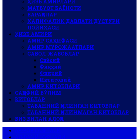
ҲИЗБ АМИРЛАРИ
МАТБУОТ БАЁНОТИ
ВАРАҚАЛАР
ХАЛИФАЛИК ДАВЛАТИ ДУСТУРИ
ЛОЙИҲАСИ
ҲИЗБ АМИРИ
АМИР САҲИФАСИ
АМИР МУРОЖААТЛАРИ
САВОЛ-ЖАВОБЛАР
Сиёсий
Фиқҳий
Фикрий
Иқтисодий
АМИР КИТОБЛАРИ
САҚОФИЙ БЎЛИМ
КИТОБЛАР
ТАБАННИЙ ҚИЛИНГАН КИТОБЛАР
ТАБАННИЙ ҚИЛИНМАГАН КИТОБЛАР
БИЗ БИЛАН АЛОҚА
АР-РОЯ ГАЗЕТАСИ
АЛ-ВАЪЙ ЖУРНАЛИ