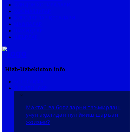
ЗИНДОН ХОТИРАЛАРИ
ХОС МАВЗУЛАР
БИРОДАРЛАР ҚИССАЛАРИ
МАҚОЛАЛАР
ШАҲИДЛАР
ШЕЪРЛАР
| Hizb-Uzbekiston.info
БОШ САҲИФА
ЯНГИЛИКЛАР
Мактаб ва боғчаларни таъмирлаш
учун аҳолидан пул йиғиш шаръан
жоизми?