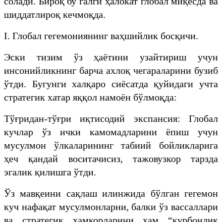
солади. Бироқ бу галги ҳалокат глобал миқёсда ва
шиддатлироқ кечмоқда.
​I. Глобал гегемониянинг ваҳшийлик босқичи.
​Эски тизим ўз ҳаётини узайтириш учун
инсонийликнинг барча ахлоқ чегараларини бузиб
ўтди. Бугунги халқаро сиёсатда қуйидаги учта
стратегик хатар яққол намоён бўлмоқда:
​Тўғридан-тўғри иқтисодий экспансия: Глобал
кучлар ўз ички камомадларини ёпиш учун
мусулмон ўлкаларининг табиий бойликларига
ҳеч қандай воситачисиз, тажовузкор тарзда
эгалик қилишга ўтди.
Ўз мавқеини сақлаш илинжида бўлган гегемон
куч нафақат мусулмонларни, балки ўз вассаллари
ва стратегик ҳамкорларини ҳам “қурбонлик