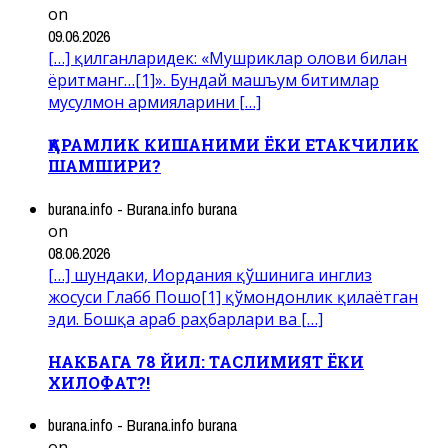
on
09.06.2026
[…] қилганларидек: «Мушриклар олови билан
ёритманг…[1]». Бундай машъум битимлар
мусулмон армияларини […]
ҚАРАМЛИК КИШАНИМИ ЁКИ ЕТАКЧИЛИК
ШАМШИРИ?
burana.info - Burana.info burana
on
08.06.2026
[…] шундаки, Иордания қўшинига инглиз
жосуси Глабб Пошо[1] қўмондонлик қилаётган
эди. Бошқа араб раҳбарлари ва […]
НАКБАГА 78 ЙИЛ: ТАСЛИМИЯТ ЁКИ
ХИЛОФАТ?!
burana.info - Burana.info burana
on