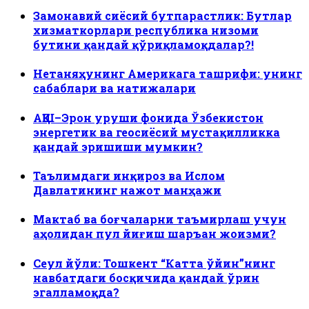
Замонавий сиёсий бутпарастлик: Бутлар
хизматкорлари республика низоми
бутини қандай қўриқламоқдалар?!
Нетаняҳунинг Америкага ташрифи: унинг
сабаблари ва натижалари
АҚШ–Эрон уруши фонида Ўзбекистон
энергетик ва геосиёсий мустақилликка
қандай эришиши мумкин?
Таълимдаги инқироз ва Ислом
Давлатининг нажот манҳажи
Мактаб ва боғчаларни таъмирлаш учун
аҳолидан пул йиғиш шаръан жоизми?
Сеул йўли: Тошкент “Катта ўйин”нинг
навбатдаги босқичида қандай ўрин
эгалламоқда?