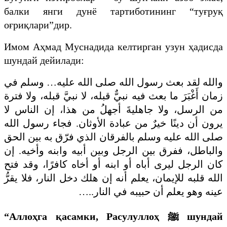
балки янги дунё тартиботининг “туғруқ
оғриқлари”дир.
​Имом Аҳмад Муснадида келтирган узун ҳадисда
шундай дейилади:
والله لقد بعث رسول الله صلى الله عليه… وسلم في
زمان أَغْبَرَ ما بعث فيه نبيٌّ قبله، لا نبيَّ قبله، ولا فترة
من الرسل، ولا جاهليةَ أجهلُ من هذا، إن الناس لا
يرون أن دينًا خيرٌ من عبادة الأوثان. فجاء رسول الله
صلى الله عليه وسلم بالفرقان الذي فرّق به بين الحق
والباطل، ففرق بين الرجل وبين أبيه وابنه وأخيه. إن
كان الرجل ليرى أباه أو ابنه أو أخاه كافرًا، وقد فتح
الله قلبه للإيمان، يعلم أنه إن هلك دخل النار، فلا يقرُّ
…..
عينه وهو يعلم أن حبيبه في النار
“Аллоҳга қасамки, Расулуллоҳ
ﷺ
шундай