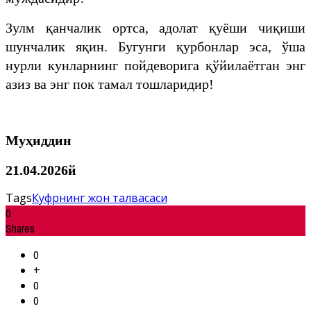
​Зулм қанчалик ортса, адолат қуёши чиқиши
шунчалик яқин. Бугунги қурбонлар эса, ўша
нурли кунларнинг пойдеворига қўйилаётган энг
азиз ва энг пок тамал тошларидир!
Муҳиддин
21.04.2026й
Tags
Куфрнинг жон талвасаси
0
Shares
0
+
0
0