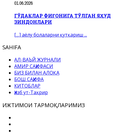
01.06.2026
ГЎДАКЛАР ФИҒОНИГА ТЎЛГАН ЯҲУД
ЗИНДОНЛАРИ
[…] аёлу болаларни қутқариш ...
SAHIFA
АЛ-ВАЪЙ ЖУРНАЛИ
АМИР САҲИФАСИ
БИЗ БИЛАН АЛОҚА
БОШ САҲИФА
КИТОБЛАР
Ҳизб ут-Таҳрир
ИЖТИМОИ ТАРМОҚЛАРИМИЗ