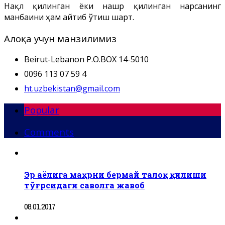
Нақл қилинган ёки нашр қилинган нарсанинг
манбаини ҳам айтиб ўтиш шарт.
Алоқа учун манзилимиз
Beirut-Lebanon P.O.BOX 14-5010
0096 113 07 59 4
ht.uzbekistan@gmail.com
Popular
Comments
Эр аёлига маҳрни бермай талоқ қилиши
тўғрсидаги саволга жавоб
08.01.2017