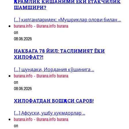
ҚАРАМЛИК КИШАНИМИ ЁКИ ЕТАКЧИЛИК
ШАМШИРИ?
[…] қилганларидек: «Мушриклар олови билан ...
burana.info - Burana.info burana
on
08.06.2026
НАКБАГА 78 ЙИЛ: ТАСЛИМИЯТ ЁКИ
ХИЛОФАТ?!
[…] шундаки, Иордания қўшинига ...
burana.info - Burana.info burana
on
08.06.2026
ХИЛОФАТДАН БОШҚАСИ САРОБ!
[…] Афсуски, ушбу ҳукмдорлар ...
burana.info - Burana.info burana
on