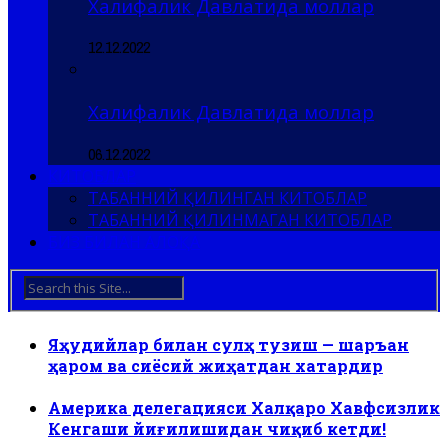
Халифалик Давлатида моллар
12.12.2022
Халифалик Давлатида моллар
06.12.2022
КИТОБЛАР
ТАБАННИЙ ҚИЛИНГАН КИТОБЛАР
ТАБАННИЙ ҚИЛИНМАГАН КИТОБЛАР
БИЗ БИЛАН АЛОҚА
Яҳудийлар билан сулҳ тузиш — шаръан
ҳаром ва сиёсий жиҳатдан хатардир
Америка делегацияси Халқаро Хавфсизлик
Кенгаши йиғилишидан чиқиб кетди!