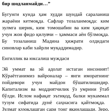
бир шодланмайди…”
​Бугунги кунда ҳам худди шундай сараланиш
жараёни кетмоқда. Сафлар тозаланмоқда: ким
зулмга шерик, ким томошабин ва ким ҳақиқат
учун жон фидо қилувчи – ҳаммаси аён бўлмоқда.
Бу тозаланиш Мадина ҳижрати олдидаги
синовлар каби хайрли муқаддимадир.
Енгиллик ва юксалиш муждаси
​Эй уммат ва эй адолат истаган инсоният!
Кўраётганимиз вайроналар – янги иморатнинг
пойдевори учун майдон бўшатилишидир.
Капитализм ва моддиятчилик ўз умрини ўтаб
бўлди. Ислом нафақат эътиқод, балки мукаммал
тузум сифатида дунё саҳнасига қайтмоқда. ​
Зулмат қуюқлашган сари тонг яқинлашади. Зеро,