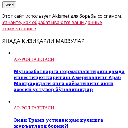
Этот сайт использует Akismet для борьбы со спамом.
Узнайте, как обрабатываются ваши данные
комментариев
.
ЯНАДА ҚИЗИҚАРЛИ МАВЗУЛАР
АР-РОЯ ГАЗЕТАСИ
Муносабатларни нормаллаштириш ҳамда
инвестиция киритиш Американинг Араб
Машриқидаги янги сиёсатининг икки
асосий устувор йўналишидир
АР-РОЯ ГАЗЕТАСИ
Энди Трамп устидан ҳам кулишга
журъатлари борми?!