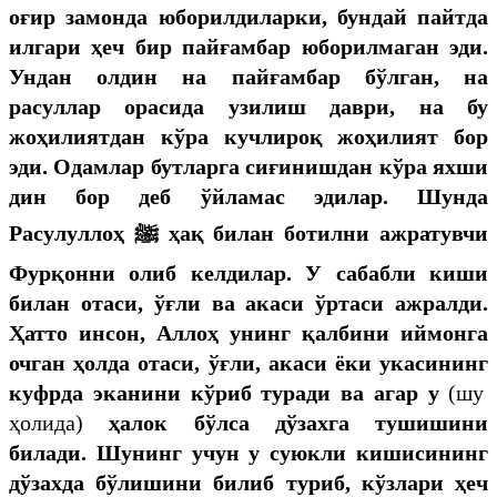
оғир замонда юборилдиларки, бундай пайтда
илгари ҳеч бир пайғамбар юборилмаган эди.
Ундан олдин на пайғамбар бўлган, на
расуллар орасида узилиш даври, на бу
жоҳилиятдан кўра кучлироқ жоҳилият бор
эди. Одамлар бутларга сиғинишдан кўра яхши
дин бор деб ўйламас эдилар. Шунда
Расулуллоҳ
ﷺ
ҳақ билан ботилни ажратувчи
Фурқонни олиб келдилар. У сабабли киши
билан отаси, ўғли ва акаси ўртаси ажралди.
Ҳатто инсон
,
Аллоҳ унинг қалбини иймонга
очган
ҳолд
а отаси, ўғли
,
акаси
ёки укаси
нинг
куфрда эканини кўриб тура
ди ва
агар у
(шу
ҳолида)
ҳалок бўлса дўзахга тушишини
билади. Шунинг учун у суюкли кишисининг
дўзахда бўлишини билиб туриб, кўзлари
ҳеч