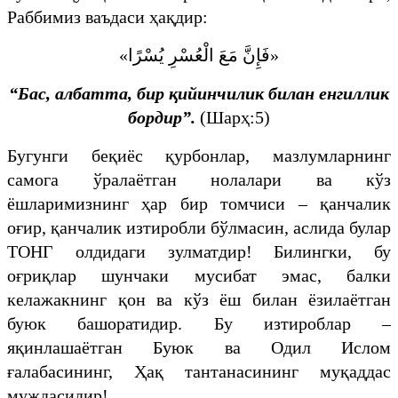
Раббимиз ваъдаси ҳақдир:
«
فَإِنَّ مَعَ الْعُسْرِ يُسْرًا
»
“Бас, албатта, бир қийинчилик билан енгиллик
бордир”.
(Шарҳ:5)
​​Бугунги беқиёс қурбонлар, мазлумларнинг
самога ўралаётган нолалари ва кўз
ёшларимизнинг ҳар бир томчиси – қанчалик
оғир, қанчалик изтиробли бўлмасин, аслида булар
ТОНГ олдидаги зулматдир! Билингки, бу
оғриқлар шунчаки мусибат эмас, балки
келажакнинг қон ва кўз ёш билан ёзилаётган
буюк башоратидир. Бу изтироблар –
яқинлашаётган Буюк ва Одил Ислом
ғалабасининг, Ҳақ тантанасининг муқаддас
муждасидир!