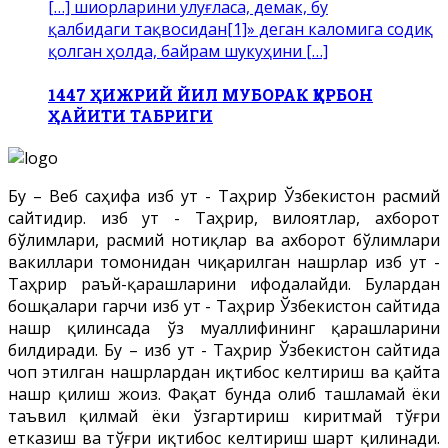
[…] шиорларини улуғласа, демак, бу
қалбидаги тақвосидан[1]» деган каломига содиқ
қолган ҳолда, байрам шукуҳини […]
1447 ҲИЖРИЙ ЙИЛ МУБОРАК ҚУРБОН
ҲАЙИТИ ТАБРИГИ
Бу – Веб саҳифа Ҳизб ут - Таҳрир Ўзбекистон расмий
сайтидир. Ҳизб ут - Таҳрир, вилоятлар, ахборот
бўлимлари, расмий нотиқлар ва ахборот бўлимлари
вакиллари томонидан чиқарилган нашрлар Ҳизб ут -
Таҳрир раъй-қарашларини ифодалайди. Булардан
бошқалари гарчи Ҳизб ут - Таҳрир Ўзбекистон сайтида
нашр қилинсада ўз муаллифининг қарашларини
билдиради. Бу – Ҳизб ут - Таҳрир Ўзбекистон сайтида
чоп этилган нашрлардан иқтибос келтириш ва қайта
нашр қилиш жоиз. Фақат бунда олиб ташламай ёки
таъвил қилмай ёки ўзгартириш киритмай тўғри
етказиш ва тўғри иқтибос келтириш шарт қилинади.