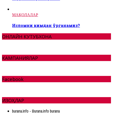
МАҚОЛАЛАР
Исломни кимдан ўрганамиз?
ОНЛАЙН КУТУБХОНА
КАМПАНИЯЛАР
Facebook
ИЗОҲЛАР
burana.info - Burana.info burana