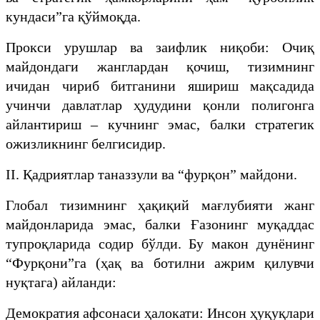
кундаси”га қўймоқда.
​Прокси урушлар ва заифлик ниқоби: Очиқ
майдондаги жанглардан қочиш, тизимнинг
ичидан чириб битганини яшириш мақсадида
учинчи давлатлар ҳудудини қонли полигонга
айлантириш – кучнинг эмас, балки стратегик
ожизликнинг белгисидир.
​II. Қадриятлар таназзули ва “фурқон” майдони.
​Глобал тизимнинг ҳақиқий мағлубияти жанг
майдонларида эмас, балки Ғазонинг муқаддас
тупроқларида содир бўлди. Бу макон дунёнинг
“Фурқони”га (ҳақ ва ботилни ажрим қилувчи
нуқтага) айланди:
​Демократия афсонаси ҳалокати: Инсон ҳуқуқлари