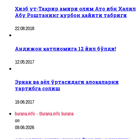
Ҳизб ут-Таҳрир амири олим Ато ибн Халил
Абу Роштанинг қурбон ҳайити табриги
22.08.2018
Андижон қатлиомига 12 йил бўлди!
12.05.2017
Эркак ва аёл ўртасидаги алоқаларни
тартибга солиш
19.06.2017
burana.info - Burana.info burana
on
09.06.2026