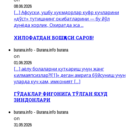
08.06.2026
[…] Афсуски, ушбу ҳукмдорлар куфр кучларини
«дўст» тутишнинг оқибатларини — бу йўл
дунёда хорлик, Охиратда эса ...
ХИЛОФАТДАН БОШҚАСИ САРОБ!
burana.info - Burana.info burana
on
01.06.2026
[…] аёлу болаларни қутқариш учун жанг
қилмаяпсизлар?![1]» деган амрига бўйсуниш учун
уларда куч ҳам, имконият […]
ГЎДАКЛАР ФИҒОНИГА ТЎЛГАН ЯҲУД
ЗИНДОНЛАРИ
burana.info - Burana.info burana
on
31.05.2026