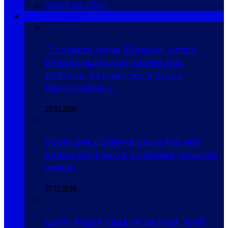
ХАБАР ВА ИЗОҲ
ҲИЗБ УТ-ТАҲРИР
“Сизларга нима бўлдики, Аллоҳ
йўлида (жиҳодга) чиқинглар,
дейилса, ўз ерингизга (яъни,
юртингизга) ...
23.03.2025
Усули фиқҳ бўйича олим Ато ибн
Халил Абу Рашта: Ҳизбнинг ҳозирги
амири
07.12.2016
Шайх Абдул Қаддим Заллум: Ҳизб