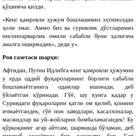
қўшимча қилди.
«Кенг қамровли ҳужум бошлашимиз эҳтимолдан
ҳоли эмас. Аммо биз ва суриялик дўстларимиз
инсонпарварлик омили сабабли буни ҳалигача
амалга оширмадик», деди у».
Роя газетаси шарҳи:
Афтидан, Путин Идлибга кенг қамровли ҳужумни
у ерда оддий фуқароларнинг борлиги сабабли
бошламаётганига одамлар ишонади, деб
ўйлаётган кўринади. Гўё, шу кунга қадар у
Суриядаги фуқароларни қатли ом қилиб, қонини
ичмаётгандек, гўё нон заводлари, касалхоналар,
масжидлар ва уй-жойларни бомбаламагандек! Бу
қўрқоқнинг агар айтсам, шарманда бўламан, деб
яшириб келаётган бир ҳақиқати бор. Гап