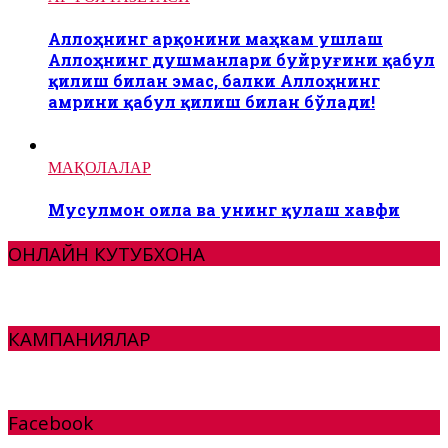
Аллоҳнинг арқонини маҳкам ушлаш
Аллоҳнинг душманлари буйруғини қабул
қилиш билан эмас, балки Аллоҳнинг
амрини қабул қилиш билан бўлади!
МАҚОЛАЛАР
Мусулмон оила ва унинг қулаш хавфи
ОНЛАЙН КУТУБХОНА
КАМПАНИЯЛАР
Facebook