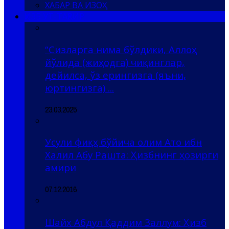
ХАБАР ВА ИЗОҲ
ҲИЗБ УТ-ТАҲРИР
“Сизларга нима бўлдики, Аллоҳ
йўлида (жиҳодга) чиқинглар,
дейилса, ўз ерингизга (яъни,
юртингизга) ...
23.03.2025
Усули фиқҳ бўйича олим Ато ибн
Халил Абу Рашта: Ҳизбнинг ҳозирги
амири
07.12.2016
Шайх Абдул Қаддим Заллум: Ҳизб