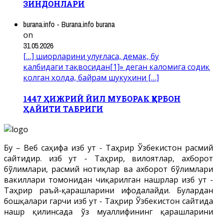
ЗИНДОНЛАРИ
burana.info - Burana.info burana
on
31.05.2026
[…] шиорларини улуғласа, демак, бу
қалбидаги тақвосидан[1]» деган каломига содиқ
қолган ҳолда, байрам шукуҳини […]
1447 ҲИЖРИЙ ЙИЛ МУБОРАК ҚУРБОН
ҲАЙИТИ ТАБРИГИ
Бу – Веб саҳифа Ҳизб ут - Таҳрир Ўзбекистон расмий
сайтидир. Ҳизб ут - Таҳрир, вилоятлар, ахборот
бўлимлари, расмий нотиқлар ва ахборот бўлимлари
вакиллари томонидан чиқарилган нашрлар Ҳизб ут -
Таҳрир раъй-қарашларини ифодалайди. Булардан
бошқалари гарчи Ҳизб ут - Таҳрир Ўзбекистон сайтида
нашр қилинсада ўз муаллифининг қарашларини