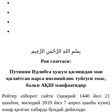
بِسْمِ اللهِ الرَّحْمٰنِ الرَّحِيم
Роя газетаси:
Путинни Идлибга ҳужум қилишдан ман
қилаётган нарса инсонийлик туйғуси эмас,
балки АҚШ манфаатидир
Рейтер ахборот сайти (ҳижрий 1440 йил 21
шаъбон, милодий 2019 йил 7 апрел шанба куни)
нашр қилган хабарда бундай дейилади: