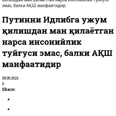
эмас, балки АҚШ манфаатидир
Путинни Идлибга ҳужум
қилишдан ман қилаётган
нарса инсонийлик
туйғуси эмас, балки АҚШ
манфаатидир
09.05.2019
0
Share: