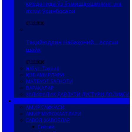
қиёдатида ўз ўтмишдошининг энг
яхши ўринбосари
07.12.2016
Тақийюддин Набаҳоний… Асосчи
шайх
07.12.2016
Ҳизб ут-Таҳрир
ҲИЗБ АМИРЛАРИ
МАТБУОТ БАЁНОТИ
ВАРАҚАЛАР
ХАЛИФАЛИК ДАВЛАТИ ДУСТУРИ ЛОЙИҲАСИ
ҲИЗБ АМИРИ
АМИР САҲИФАСИ
АМИР МУРОЖААТЛАРИ
САВОЛ-ЖАВОБЛАР
Сиёсий