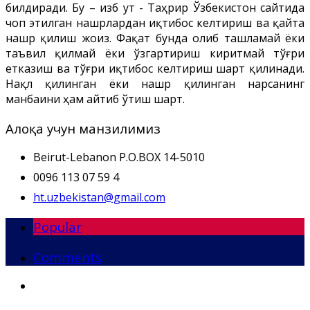
билдиради. Бу – Ҳизб ут - Таҳрир Ўзбекистон сайтида
чоп этилган нашрлардан иқтибос келтириш ва қайта
нашр қилиш жоиз. Фақат бунда олиб ташламай ёки
таъвил қилмай ёки ўзгартириш киритмай тўғри
етказиш ва тўғри иқтибос келтириш шарт қилинади.
Нақл қилинган ёки нашр қилинган нарсанинг
манбаини ҳам айтиб ўтиш шарт.
Алоқа учун манзилимиз
Beirut-Lebanon P.O.BOX 14-5010
0096 113 07 59 4
ht.uzbekistan@gmail.com
Popular
Comments