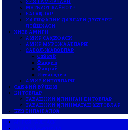
ҲИЗБ АМИРЛАРИ
МАТБУОТ БАЁНОТИ
ВАРАҚАЛАР
ХАЛИФАЛИК ДАВЛАТИ ДУСТУРИ
ЛОЙИҲАСИ
ҲИЗБ АМИРИ
АМИР САҲИФАСИ
АМИР МУРОЖААТЛАРИ
САВОЛ-ЖАВОБЛАР
Сиёсий
Фиқҳий
Фикрий
Иқтисодий
АМИР КИТОБЛАРИ
САҚОФИЙ БЎЛИМ
КИТОБЛАР
ТАБАННИЙ ҚИЛИНГАН КИТОБЛАР
ТАБАННИЙ ҚИЛИНМАГАН КИТОБЛАР
БИЗ БИЛАН АЛОҚА
АР-РОЯ ГАЗЕТАСИ
АЛ-ВАЪЙ ЖУРНАЛИ