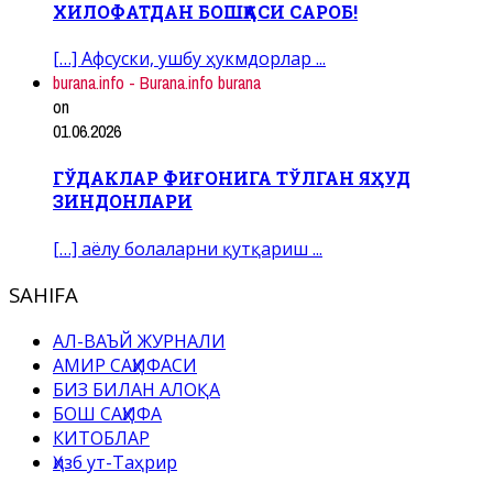
ХИЛОФАТДАН БОШҚАСИ САРОБ!
[…] Афсуски, ушбу ҳукмдорлар ...
burana.info - Burana.info burana
on
01.06.2026
ГЎДАКЛАР ФИҒОНИГА ТЎЛГАН ЯҲУД
ЗИНДОНЛАРИ
[…] аёлу болаларни қутқариш ...
SAHIFA
АЛ-ВАЪЙ ЖУРНАЛИ
АМИР САҲИФАСИ
БИЗ БИЛАН АЛОҚА
БОШ САҲИФА
КИТОБЛАР
Ҳизб ут-Таҳрир