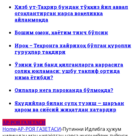
Ҳизб ут-Таҳрир бундан тўққиз йил аввал
огоҳлантирган нарса воқеликка
айланмоқда
Бошим омон, ҳаётим тинч бўлсин
Ироқ – Теҳронга хайрихоҳ бўлган қуролли
гуруҳлар тақдири
Ўзини ўзи банд қилганларга каррасига
солиқ юкламаси: ушбу таклиф ортида
нима ётибди?
Оилалар нега пароканда бўлмоқда?
Яҳудийлар билан сулҳ тузиш — шаръан
ҳаром ва сиёсий жиҳатдан хатардир
АР-РОЯ ГАЗЕТАСИ
Home
›
АР-РОЯ ГАЗЕТАСИ
›
Путинни Идлибга ҳужум
қилишдан ман қилаётган нарса инсонийлик туйғуси