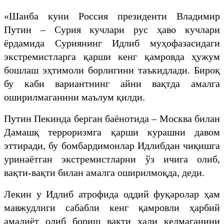
«Шанба куни Россия президенти Владимир
Путин – Сурия кучлари рус ҳаво кучлари
ёрдамида Суриянинг Идлиб муҳофазасидаги
экстремистларга қарши кенг қамровда ҳужум
бошлаш эҳтимоли борлигини таъкидлади. Бироқ
бу каби вариантнинг айни вақтда амалга
оширилмаганини маълум қилди.
Путин Пекинда берган баёнотида – Москва билан
Дамашқ терроризмга қарши курашни давом
эттиради, бу бомбардимонлар Идлибдан чиқишга
уринаётган экстремистларни ўз ичига олиб,
вақти-вақти билан амалга оширилмоқда, деди.
Лекин у Идлиб атрофида оддий фуқаролар ҳам
мавжудлиги сабабли кенг қамровли ҳарбий
амалиёт олиб бориш вақти ҳали келмаганини