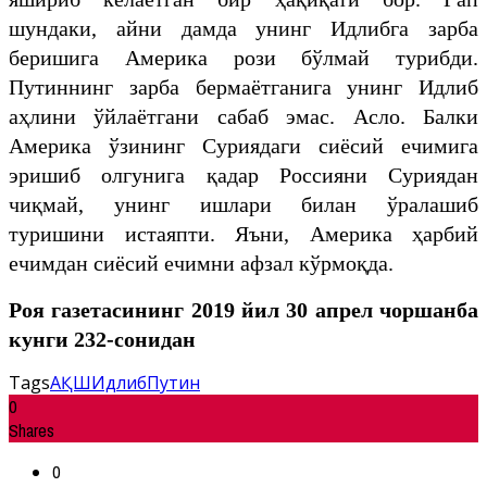
шундаки, айни дамда унинг Идлибга зарба
беришига Америка рози бўлмай турибди.
Путиннинг зарба бермаётганига унинг Идлиб
аҳлини ўйлаётгани сабаб эмас. Асло. Балки
Америка ўзининг Суриядаги сиёсий ечимига
эришиб олгунига қадар Россияни Суриядан
чиқмай, унинг ишлари билан ўралашиб
туришини истаяпти. Яъни, Америка ҳарбий
ечимдан сиёсий ечимни афзал кўрмоқда.
Роя газетасининг 2019 йил 30 апрел чоршанба
кунги 232-сонидан
Tags
АҚШ
Идлиб
Путин
0
Shares
0