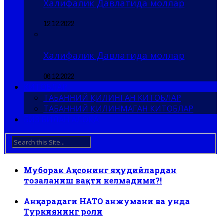
Халифалик Давлатида моллар
12.12.2022
Халифалик Давлатида моллар
06.12.2022
КИТОБЛАР
ТАБАННИЙ ҚИЛИНГАН КИТОБЛАР
ТАБАННИЙ ҚИЛИНМАГАН КИТОБЛАР
БИЗ БИЛАН АЛОҚА
Муборак Ақсонинг яҳудийлардан
тозаланиш вақти келмадими?!
Анқарадаги НАТО анжумани ва унда
Туркиянинг роли