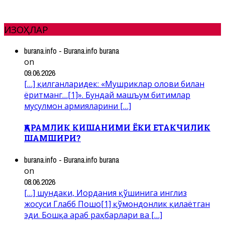
ИЗОҲЛАР
burana.info - Burana.info burana
on
09.06.2026
[…] қилганларидек: «Мушриклар олови билан
ёритманг…[1]». Бундай машъум битимлар
мусулмон армияларини […]
ҚАРАМЛИК КИШАНИМИ ЁКИ ЕТАКЧИЛИК
ШАМШИРИ?
burana.info - Burana.info burana
on
08.06.2026
[…] шундаки, Иордания қўшинига инглиз
жосуси Глабб Пошо[1] қўмондонлик қилаётган
эди. Бошқа араб раҳбарлари ва […]