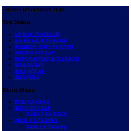
| Hizb-Uzbekiston.info
Top Menu
АР-РОЯ ГАЗЕТАСИ
АЛ-ВАЪЙ ЖУРНАЛИ
ЗИНДОН ХОТИРАЛАРИ
ХОС МАВЗУЛАР
БИРОДАРЛАР ҚИССАЛАРИ
МАҚОЛАЛАР
ШАҲИДЛАР
ШЕЪРЛАР
Main Menu
БОШ САҲИФА
ЯНГИЛИКЛАР
ХАБАР ВА ИЗОҲ
ҲИЗБ УТ-ТАҲРИР
Ҳизб ут-Таҳрир