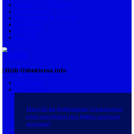
ЗИНДОН ХОТИРАЛАРИ
ХОС МАВЗУЛАР
БИРОДАРЛАР ҚИССАЛАРИ
МАҚОЛАЛАР
ШАҲИДЛАР
ШЕЪРЛАР
| Hizb-Uzbekiston.info
БОШ САҲИФА
ЯНГИЛИКЛАР
Мактаб ва боғчаларни таъмирлаш
учун аҳолидан пул йиғиш шаръан
жоизми?