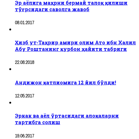
Эр аёлига маҳрни бермай талоқ қилиши
тўғрсидаги саволга жавоб
08.01.2017
Ҳизб ут-Таҳрир амири олим Ато ибн Халил
Абу Роштанинг қурбон ҳайити табриги
22.08.2018
Андижон қатлиомига 12 йил бўлди!
12.05.2017
Эркак ва аёл ўртасидаги алоқаларни
тартибга солиш
19.06.2017