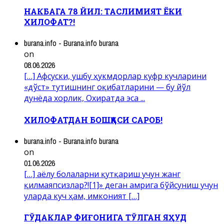
НАКБАГА 78 ЙИЛ: ТАСЛИМИЯТ ЁКИ
ХИЛОФАТ?!
burana.info - Burana.info burana
on
08.06.2026
[…] Афсуски, ушбу ҳукмдорлар куфр кучларини
«дўст» тутишнинг оқибатларини — бу йўл
дунёда хорлик, Охиратда эса ...
ХИЛОФАТДАН БОШҚАСИ САРОБ!
burana.info - Burana.info burana
on
01.06.2026
[…] аёлу болаларни қутқариш учун жанг
қилмаяпсизлар?![1]» деган амрига бўйсуниш учун
уларда куч ҳам, имконият […]
ГЎДАКЛАР ФИҒОНИГА ТЎЛГАН ЯҲУД