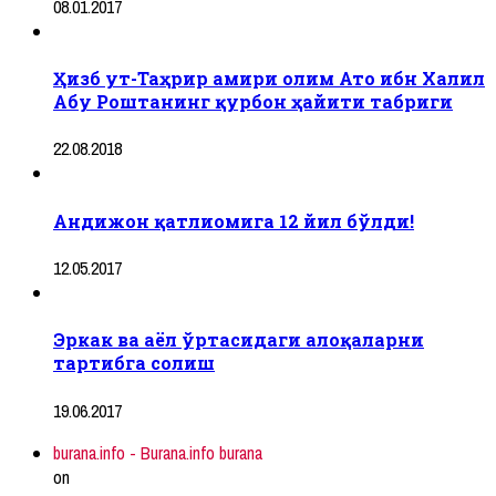
08.01.2017
Ҳизб ут-Таҳрир амири олим Ато ибн Халил
Абу Роштанинг қурбон ҳайити табриги
22.08.2018
Андижон қатлиомига 12 йил бўлди!
12.05.2017
Эркак ва аёл ўртасидаги алоқаларни
тартибга солиш
19.06.2017
burana.info - Burana.info burana
on