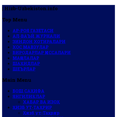
| Hizb-Uzbekiston.info
Top Menu
АР-РОЯ ГАЗЕТАСИ
АЛ-ВАЪЙ ЖУРНАЛИ
ЗИНДОН ХОТИРАЛАРИ
ХОС МАВЗУЛАР
БИРОДАРЛАР ҚИССАЛАРИ
МАҚОЛАЛАР
ШАҲИДЛАР
ШЕЪРЛАР
Main Menu
БОШ САҲИФА
ЯНГИЛИКЛАР
ХАБАР ВА ИЗОҲ
ҲИЗБ УТ-ТАҲРИР
Ҳизб ут-Таҳрир