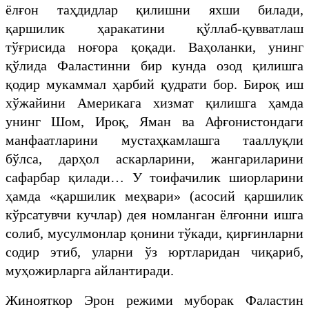
ёлғон таҳдидлар қилишни яхши билади,
қаршилик ҳаракатини қўллаб-қувватлаш
тўғрисида ноғора қоқади. Ваҳоланки, унинг
қўлида Фаластинни бир кунда озод қилишга
қодир мукаммал ҳарбий қудрати бор. Бироқ иш
хўжайини Америкага хизмат қилишга ҳамда
унинг Шом, Ироқ, Яман ва Афғонистондаги
манфаатларини мустаҳкамлашга тааллуқли
бўлса, дарҳол аскарларини, жангариларини
сафарбар қилади… У тоифачилик шиорларини
ҳамда «қаршилик меҳвари» (асосий қаршилик
кўрсатувчи кучлар) дея номланган ёлғонни ишга
солиб, мусулмонлар қонини тўкади, қирғинларни
содир этиб, уларни ўз юртларидан чиқариб,
муҳожирларга айлантиради.
Жинояткор Эрон режими муборак Фаластин