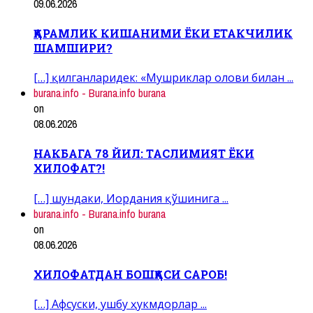
09.06.2026
ҚАРАМЛИК КИШАНИМИ ЁКИ ЕТАКЧИЛИК
ШАМШИРИ?
[…] қилганларидек: «Мушриклар олови билан ...
burana.info - Burana.info burana
on
08.06.2026
НАКБАГА 78 ЙИЛ: ТАСЛИМИЯТ ЁКИ
ХИЛОФАТ?!
[…] шундаки, Иордания қўшинига ...
burana.info - Burana.info burana
on
08.06.2026
ХИЛОФАТДАН БОШҚАСИ САРОБ!
[…] Афсуски, ушбу ҳукмдорлар ...