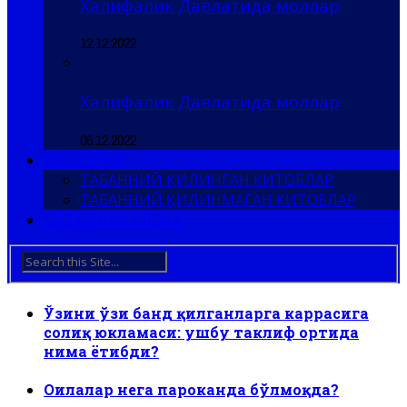
Халифалик Давлатида моллар
12.12.2022
Халифалик Давлатида моллар
06.12.2022
КИТОБЛАР
ТАБАННИЙ ҚИЛИНГАН КИТОБЛАР
ТАБАННИЙ ҚИЛИНМАГАН КИТОБЛАР
БИЗ БИЛАН АЛОҚА
Ўзини ўзи банд қилганларга каррасига
солиқ юкламаси: ушбу таклиф ортида
нима ётибди?
Оилалар нега пароканда бўлмоқда?