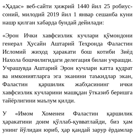
«Ҳадас» веб-сайти ҳижрий 1440 йил 25 робиус-
соний, милодий 2019 йил 1 январ сешанба куни
нашр қилган хабарда бундай дейилади:
«Эрон Ички хавфсизлик кучлари қўмондони
генерал Ҳусайн Аштарий Теҳронда Фаластин
Исломий жиҳод ҳаракати бош котиби Зиёд
Нахола бошчилигидаги делегация билан учрашди.
Учрашувда Аштарий Эрон кучлари катта қудрат
ва имкониятларга эга эканини таъкидлар экан,
Фаластин қаршилик жабҳасининг ички
хавфсизлик кучларини машқдан ўтказиб беришга
тайёрлигини маълум қилди.
У «Имом Хоменеи Фаластин қаршилик
ҳаракатини доим қўллаб-қувватлайди, биз ҳам
унинг йўлидан юриб, ҳар қандай зарур ёрдамлар