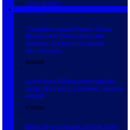
ХАБАР ВА ИЗОҲ
ҲИЗБ УТ-ТАҲРИР
“Сизларга нима бўлдики, Аллоҳ
йўлида (жиҳодга) чиқинглар,
дейилса, ўз ерингизга (яъни,
юртингизга) ...
23.03.2025
Усули фиқҳ бўйича олим Ато ибн
Халил Абу Рашта: Ҳизбнинг ҳозирги
амири
07.12.2016
Шайх Абдул Қаддим Заллум: Ҳизб