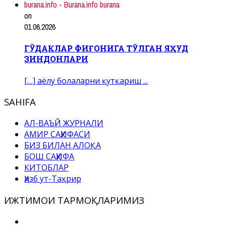
burana.info - Burana.info burana
on
01.06.2026
ГЎДАКЛАР ФИҒОНИГА ТЎЛГАН ЯҲУД
ЗИНДОНЛАРИ
[…] аёлу болаларни қутқариш ...
SAHIFA
АЛ-ВАЪЙ ЖУРНАЛИ
АМИР САҲИФАСИ
БИЗ БИЛАН АЛОҚА
БОШ САҲИФА
КИТОБЛАР
Ҳизб ут-Таҳрир
ИЖТИМОИ ТАРМОҚЛАРИМИЗ