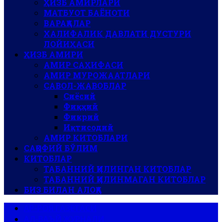
ҲИЗБ АМИРЛАРИ
МАТБУОТ БАЁНОТИ
ВАРАҚАЛАР
ХАЛИФАЛИК ДАВЛАТИ ДУСТУРИ
ЛОЙИҲАСИ
ҲИЗБ АМИРИ
АМИР САҲИФАСИ
АМИР МУРОЖААТЛАРИ
САВОЛ-ЖАВОБЛАР
Сиёсий
Фиқҳий
Фикрий
Иқтисодий
АМИР КИТОБЛАРИ
САҚОФИЙ БЎЛИМ
КИТОБЛАР
ТАБАННИЙ ҚИЛИНГАН КИТОБЛАР
ТАБАННИЙ ҚИЛИНМАГАН КИТОБЛАР
БИЗ БИЛАН АЛОҚА
АР-РОЯ ГАЗЕТАСИ
АЛ-ВАЪЙ ЖУРНАЛИ