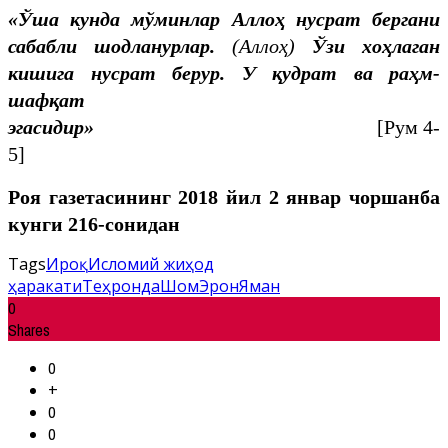
«Ўша кунда мўминлар Аллоҳ нусрат бергани
сабабли шодланурлар.
(Аллоҳ)
Ўзи хоҳлаган
кишига нусрат берур. У қудрат ва раҳм-
шафқат
эгасидир
»
[Рум 4-
5]
Роя газетасининг 2018 йил
2 январ
чоршанба
кунги 2
16-сонидан
Tags
Ироқ
Исломий жиҳод
ҳаракати
Теҳронда
Шом
Эрон
Яман
0
Shares
0
+
0
0