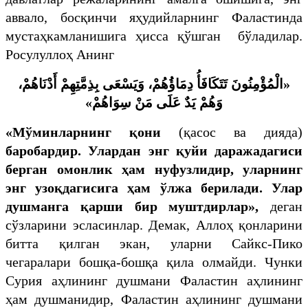
аввало, босқинчи яҳудийларнинг Фаластинда
мустаҳкамланишига ҳисса қўшган бўладилар.
Росулуллоҳ Aнинг
«الْمُؤْمِنُونَ تَتَكَافَأُ دِمَاؤُهُمْ، وَيَسْعَى بِذِمَّتِهِمْ أَدْنَاهُمْ،
وَهُمْ يَدٌ عَلَى مَنْ سِوَاهُمْ»
«Мўминларнинг қони
(қасос ва дияда)
баробардир. Улардан энг қуйи даражадагиси
берган омонлик ҳам нуфузлидир, уларнинг
энг узоқдагисига ҳам ўлжа берилади. Улар
душманга қарши бир муштдирлар»,
деган
сўзларини эсласинлар. Демак, Аллоҳ қонларини
битта қилган экан, уларни Сайкс-Пико
чегаралари бошқа-бошқа қила олмайди. Чунки
Сурия аҳлининг душмани Фаластин аҳлининг
ҳам душманидир, Фаластин аҳлининг душмани