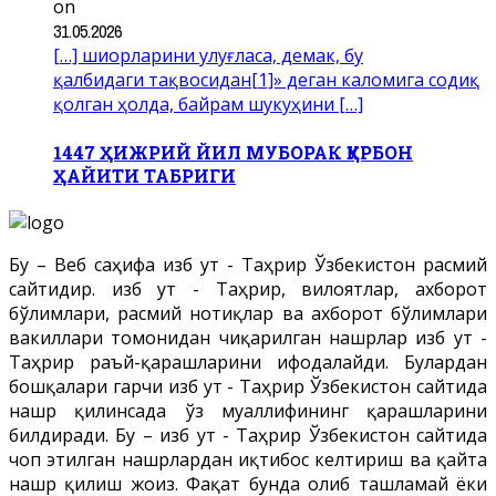
on
31.05.2026
[…] шиорларини улуғласа, демак, бу
қалбидаги тақвосидан[1]» деган каломига содиқ
қолган ҳолда, байрам шукуҳини […]
1447 ҲИЖРИЙ ЙИЛ МУБОРАК ҚУРБОН
ҲАЙИТИ ТАБРИГИ
Бу – Веб саҳифа Ҳизб ут - Таҳрир Ўзбекистон расмий
сайтидир. Ҳизб ут - Таҳрир, вилоятлар, ахборот
бўлимлари, расмий нотиқлар ва ахборот бўлимлари
вакиллари томонидан чиқарилган нашрлар Ҳизб ут -
Таҳрир раъй-қарашларини ифодалайди. Булардан
бошқалари гарчи Ҳизб ут - Таҳрир Ўзбекистон сайтида
нашр қилинсада ўз муаллифининг қарашларини
билдиради. Бу – Ҳизб ут - Таҳрир Ўзбекистон сайтида
чоп этилган нашрлардан иқтибос келтириш ва қайта
нашр қилиш жоиз. Фақат бунда олиб ташламай ёки