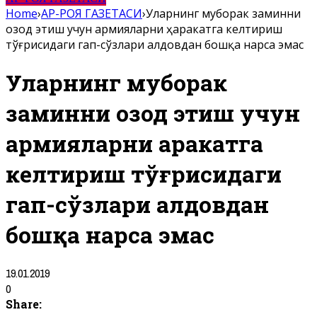
Home
›
АР-РОЯ ГАЗЕТАСИ
›
Уларнинг муборак заминни
озод этиш учун армияларни ҳаракатга келтириш
тўғрисидаги гап-сўзлари алдовдан бошқа нарса эмас
Уларнинг муборак
заминни озод этиш учун
армияларни ҳаракатга
келтириш тўғрисидаги
гап-сўзлари алдовдан
бошқа нарса эмас
19.01.2019
0
Share: