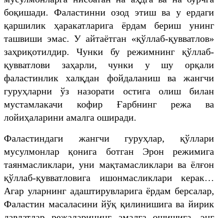
боқишади. Фаластинни озод этиш ва у ердаги
қаршилик ҳаракатларига ёрдам бериш унинг
ташвиши эмас. У айтаётган «қўллаб-қувватлов»
заҳриқотилдир. Чунки бу режимнинг қўллаб-
қувватлови заҳарли, чунки у шу орқали
фаластинлик халқдан фойдаланиш ва жангчи
гуруҳларни ўз назорати остига олиш билан
мустамлакачи кофир Ғарбнинг режа ва
лойиҳаларини амалга оширади.
Фаластиндаги жангчи гуруҳлар, қўллари
мусулмонлар қонига ботган Эрон режимига
таянмасликлари, уни мақтамасликлари ва ёлғон
қўллаб-қувватловига ишонмасликлари керак…
Агар уларнинг адаштирувларига ёрдам берсалар,
Фаластин масаласини йўқ қилинишига ва йирик
давлатлар режаларининг амалга ошишига, энг