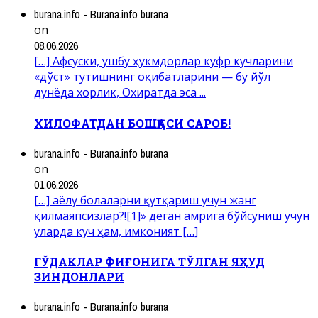
burana.info - Burana.info burana
on
08.06.2026
[…] Афсуски, ушбу ҳукмдорлар куфр кучларини
«дўст» тутишнинг оқибатларини — бу йўл
дунёда хорлик, Охиратда эса ...
ХИЛОФАТДАН БОШҚАСИ САРОБ!
burana.info - Burana.info burana
on
01.06.2026
[…] аёлу болаларни қутқариш учун жанг
қилмаяпсизлар?![1]» деган амрига бўйсуниш учун
уларда куч ҳам, имконият […]
ГЎДАКЛАР ФИҒОНИГА ТЎЛГАН ЯҲУД
ЗИНДОНЛАРИ
burana.info - Burana.info burana