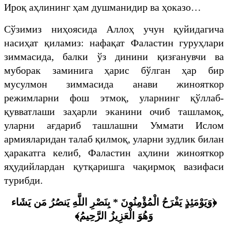
Ироқ аҳлининг ҳам душманидир ва ҳоказо…
Сўзимиз ниҳоясида Аллоҳ учун қуйидагича
насиҳат қиламиз: нафақат Фаластин гуруҳлари
зиммасида, балки ўз динини қизғанувчи ва
муборак заминига ҳарис бўлган ҳар бир
мусулмон зиммасида анави жинояткор
режимларни фош этмоқ, уларнинг қўллаб-
қувватлаши заҳарли эканини очиб ташламоқ,
уларни ағдариб ташлашни Уммати Ислом
армияларидан талаб қилмоқ, уларни зудлик билан
ҳаракатга келиб, Фаластин аҳлини жинояткор
яҳудийлардан қутқаришга чақирмоқ вазифаси
турибди.
﴿وَيَوْمَئِذٍ يَفْرَحُ الْمُؤْمِنُونَ * بِنَصْرِ اللَّهِ يَنصُرُ مَن يَشَاء
وَهُوَ الْعَزِيزُ الرَّحِيمُ﴾