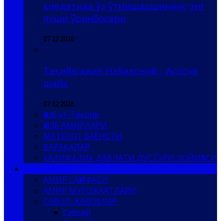
қиёдатида ўз ўтмишдошининг энг
яхши ўринбосари
07.12.2016
Тақийюддин Набаҳоний… Асосчи
шайх
07.12.2016
Ҳизб ут-Таҳрир
ҲИЗБ АМИРЛАРИ
МАТБУОТ БАЁНОТИ
ВАРАҚАЛАР
ХАЛИФАЛИК ДАВЛАТИ ДУСТУРИ ЛОЙИҲАСИ
ҲИЗБ АМИРИ
АМИР САҲИФАСИ
АМИР МУРОЖААТЛАРИ
САВОЛ-ЖАВОБЛАР
Сиёсий