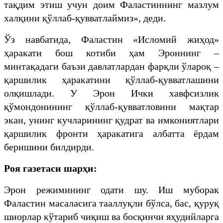
тақдим этиш учун доим Фаластиннинг мазлум
халқини қўллаб-қувватлаймиз», деди.
Ўз навбатида, Фаластин «Исломий жиҳод»
ҳаракати бош котиби ҳам Эроннинг –
минтақадаги баъзи давлатлардан фарқли ўлароқ –
қаршилик ҳаракатини қўллаб-қувватлашини
олқишлади. У Эрон Ички хавфсизлик
қўмондонининг қўллаб-қувватловини мақтар
экан, унинг кучларининг қудрат ва имкониятлари
қаршилик фронти ҳаракатига албатта ёрдам
беришини билдирди.
Роя газетаси шарҳи:
Эрон режимининг одати шу. Иш муборак
Фаластин масаласига тааллуқли бўлса, бас, қуруқ
шиорлар кўтариб чиқиш ва босқинчи яҳудийларга