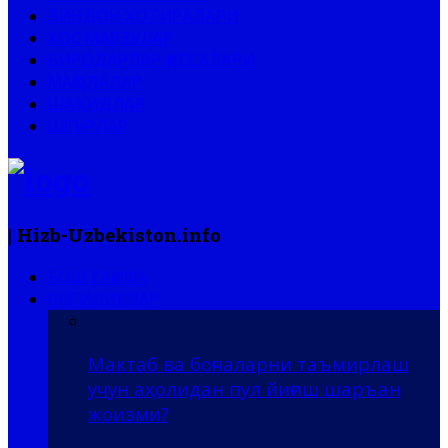
ЗИНДОН ХОТИРАЛАРИ
ХОС МАВЗУЛАР
БИРОДАРЛАР ҚИССАЛАРИ
МАҚОЛАЛАР
ШАҲИДЛАР
ШЕЪРЛАР
| Hizb-Uzbekiston.info
БОШ САҲИФА
ЯНГИЛИКЛАР
Мактаб ва боғчаларни таъмирлаш
учун аҳолидан пул йиғиш шаръан
жоизми?