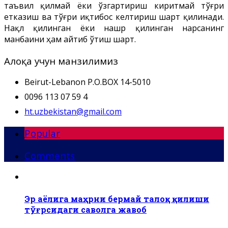
таъвил қилмай ёки ўзгартириш киритмай тўғри
етказиш ва тўғри иқтибос келтириш шарт қилинади.
Нақл қилинган ёки нашр қилинган нарсанинг
манбаини ҳам айтиб ўтиш шарт.
Алоқа учун манзилимиз
Beirut-Lebanon P.O.BOX 14-5010
0096 113 07 59 4
ht.uzbekistan@gmail.com
Popular
Comments
Эр аёлига маҳрни бермай талоқ қилиши
тўғрсидаги саволга жавоб