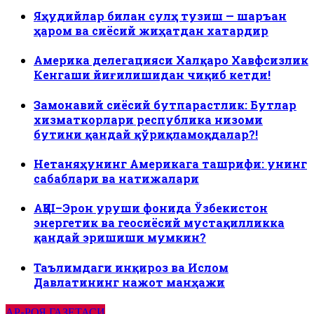
Яҳудийлар билан сулҳ тузиш — шаръан
ҳаром ва сиёсий жиҳатдан хатардир
Америка делегацияси Халқаро Хавфсизлик
Кенгаши йиғилишидан чиқиб кетди!
Замонавий сиёсий бутпарастлик: Бутлар
хизматкорлари республика низоми
бутини қандай қўриқламоқдалар?!
Нетаняҳунинг Америкага ташрифи: унинг
сабаблари ва натижалари
АҚШ–Эрон уруши фонида Ўзбекистон
энергетик ва геосиёсий мустақилликка
қандай эришиши мумкин?
Таълимдаги инқироз ва Ислом
Давлатининг нажот манҳажи
АР-РОЯ ГАЗЕТАСИ