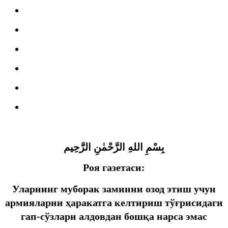
بِسْمِ اللهِ الرَّحْمٰنِ الرَّحِيم
Роя газетаси:
Уларнинг муборак заминни озод этиш учун
армияларни ҳаракатга келтириш тўғрисидаги
гап-сўзлари алдовдан бошқа нарса эмас