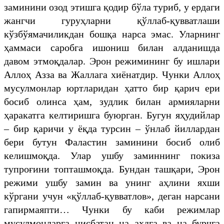
заминини озод этишга қодир бўла туриб, у ердаги
жангчи гуруҳларни қўллаб-қувватлаши
кўзбўямачиликдан бошқа нарса эмас. Уларнинг
ҳаммаси саробга ишониш билан алданишда
давом этмоқдалар. Эрон режимининг бу ишлари
Аллоҳ Азза ва Жаллага хиёнатдир. Чунки Аллоҳ
мусулмонлар юртларидан ҳатто бир қарич ери
босиб олинса ҳам, зудлик билан армияларни
ҳаракатга келтиришга буюрган. Бугун яҳудийлар
– бир қаричи у ёқда турсин – ўнлаб йиллардан
бери бутун Фаластин заминини босиб олиб
келишмоқда. Улар ушбу заминнинг покиза
тупроғини топташмоқда. Бундан ташқари, Эрон
режими ушбу замин ва унинг аҳлини яхши
кўргани учун «қўллаб-қувватлов», деган нарсани
гапирмаяпти… Чунки бу каби режимлар
мусулмонларга нисбатан на аҳдга ва на бурчга