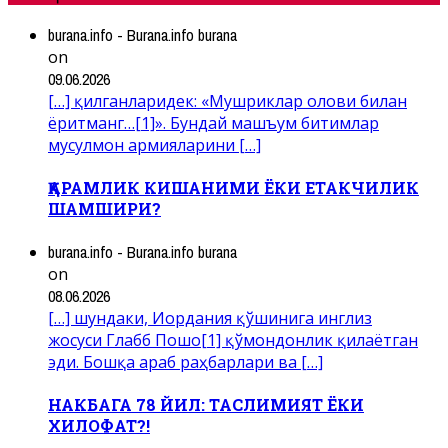
burana.info - Burana.info burana
on
09.06.2026
[…] қилганларидек: «Мушриклар олови билан
ёритманг…[1]». Бундай машъум битимлар
мусулмон армияларини […]
ҚАРАМЛИК КИШАНИМИ ЁКИ ЕТАКЧИЛИК
ШАМШИРИ?
burana.info - Burana.info burana
on
08.06.2026
[…] шундаки, Иордания қўшинига инглиз
жосуси Глабб Пошо[1] қўмондонлик қилаётган
эди. Бошқа араб раҳбарлари ва […]
НАКБАГА 78 ЙИЛ: ТАСЛИМИЯТ ЁКИ
ХИЛОФАТ?!