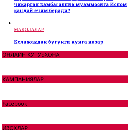
чиқарган камбағаллик муаммосига Ислом
қандай ечим беради?
МАҚОЛАЛАР
Келажакдан бугунги кунга назар
ОНЛАЙН КУТУБХОНА
КАМПАНИЯЛАР
Facebook
ИЗОҲЛАР