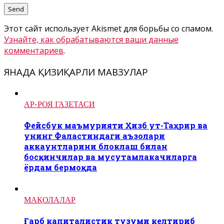
Этот сайт использует Akismet для борьбы со спамом.
Узнайте, как обрабатываются ваши данные
комментариев
.
ЯНАДА ҚИЗИҚАРЛИ МАВЗУЛАР
АР-РОЯ ГАЗЕТАСИ
Фейсбук маъмурияти Ҳизб ут-Таҳрир ва
унинг Фаластиндаги аъзолари
аккаунтларини блоклаш билан
босқинчилар ва мусутамлакачиларга
ёрдам бермоқда
МАҚОЛАЛАР
Ғарб капиталистик тузуми келтириб