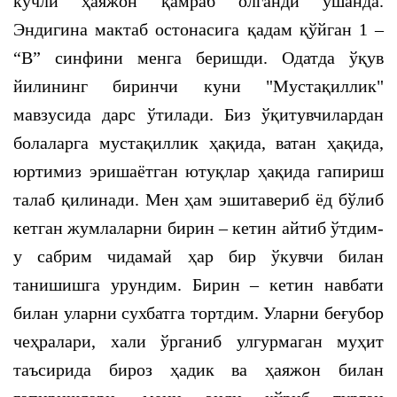
кучли ҳаяжон қамраб олганди ўшанда.
Эндигина мактаб остонасига қадам қўйган 1 –
“В” синфини менга беришди. Одатда ўқув
йилининг биринчи куни "Мустақиллик"
мавзусида дарс ўтилади. Биз ўқитувчилардан
болаларга мустақиллик ҳақида, ватан ҳақида,
юртимиз эришаётган ютуқлар ҳақида гапириш
талаб қилинади. Мен ҳам эшитавериб ёд бўлиб
кетган жумлаларни бирин – кетин айтиб ўтдим-
у сабрим чидамай ҳар бир ўкувчи билан
танишишга урундим. Бирин – кетин навбати
билан уларни сухбатга тортдим. Уларни беғубор
чеҳралари, хали ўрганиб улгурмаган муҳит
таъсирида бироз ҳадик ва ҳаяжон билан