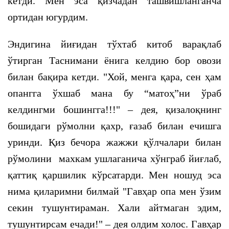
кетди. Мен эса қизчадан ташвишланганча
ортидан югурдим.
Эндигина йиғидан тўхтаб китоб варақлаб
ўтирган Таснимани ёнига келдию бор овози
билан бақира кетди. "Хой, менга қара, сен ҳам
опангга ўхшаб мана бу “матоҳ”ни ўраб
келдингми бошингга!!!" – дея, қизалоқнинг
бошидаги рўмолни қахр, ғазаб билан ечишга
уринди. Қиз бечора жажжи қўлчалари билан
рўмолини махкам ушлаганича хўнграб йиғлаб,
қаттиқ қаршилик кўрсатарди. Мен ношуд эса
нима қиларимни билмай "Гавҳар опа мен ўзим
секин тушунтираман. Хали айтмаган эдим,
тушунтирсам ечади!" – дея олдим холос. Гавҳар