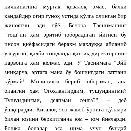
кичкинагина мурғак қизалоқ эмас, балки
қандайдир оғир гуноҳ устида қўлга олинган бир
жиноятчи эди гўё. Бечора Тасниманинг
“тош”ни ҳам эритиб юборадиган йиғиси бу
инсон қиёфасидаги бераҳм маҳлуққа айланиб
улгурган, қалби тошданда қаттиқ директорнинг
парвоига ҳам келмас эди. У Таснимага "Эйй
зинқарча, эртага мана бу бошингдаги латтани
кўрмай! Милицияга бериб юбораман, ана
опангни ҳам Огохлантирдим, тушундингми?
Тушундингми, деяпман сенга?" – деб
ўшқирарди. Қизалоқ эса жавоб ўрнига қўллари
билан юзини беркитганча юм – юм йиғларди.
Бошка болалар эса нима учун бундай