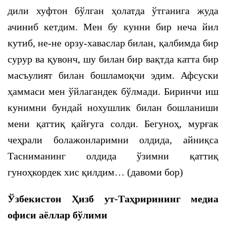
дили хуфтон бўлган ҳолатда ўтганига жуда
ачиниб кетдим. Мен бу кунни бир неча йил
кутиб, не-не орзу-хаваслар билан, қалбимда бир
сурур ва қувонч, шу билан бир вақтда катта бир
масъулият билан бошламоқчи эдим. Афсуски
ҳаммаси мен ўйлагандек бўлмади. Биринчи иш
кунимни бундай нохушлик билан бошланиши
мени қаттиқ қайғуга солди. Бегуноҳ, мурғак
чеҳрали болажонларимни олдида, айниқса
Тасниманинг олдида ўзимни қаттиқ
гуноҳкордек хис қилдим… (давоми бор)
Ўзбекистон Ҳизб ут-Таҳрирининг медиа
офиси аёллар бўлими