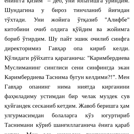
ёнингга қизим" – деб, уни юпатишга уриндим.
Шундагина у бироз тинчланиб йиғидан
тўхтади. Уни жойига ўтқазиб "Алифбе"
китобини очиб олдига қўйдим ва жойимга
бориб ўтирдим. Шу пайт эшик очилиб синфга
директоримиз Гавҳар опа кириб келди.
Қўлидаги рўйхатга қараганича: "Каримбердиева
Муслиманинг синглиси сени синфингда экан
Каримбердиева Таснима бугун келдими?!”. Мен
Гавҳар опанинг нима ниятда кирганини
фаҳмладиму устимдан бир челак муздек сув
қуйгандек сесканиб кетдим. Жавоб беришга ҳам
улгурмасимдан болаларга кўз югуртириб
Таснимани кўриб шанғиллаганича ёнига қараб