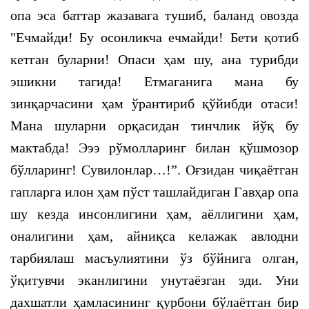
опа эса баттар жазавага тушиб, баланд овозда
"Ечмайди! Бу осонликча ечмайди! Бети қотиб
кетган буларни! Опаси ҳам шу, ана турибди
эшикни тагида! Етмаганига мана бу
зинқарчасини ҳам ўрантириб қўйибди отаси!
Мана шуларни орқасидан тинчлик йўқ бу
мактабда! Эээ рўмолларинг билан қўшмозор
бўлларинг! Сувилонлар…!”. Оғзидан чиқаётган
гапларга илон ҳам пўст ташлайдиган Гавҳар опа
шу кезда инсонлигини ҳам, аёллигини ҳам,
оналигини ҳам, айниқса келажак авлодни
тарбиялаш масъулиятини ўз бўйнига олган,
ўқитувчи эканлигини унутаёзган эди. Уни
дахшатли ҳамласининг қурбони бўлаётган бир