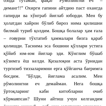
озода тутаман, фақат “Рўмолингни еч” –
деманг!!” Охирги гапини айтдию паст охангда
гапирди ва хўнграб йиғлаб юборди. Мен бу
ҳолатдан хайрон бўлиб бироз нима қилишни
билмай туриб қолдим. Бошқа болалар ҳам ғала
– ғовурни тўхтатиб ҳаммалари бизга қараб
қолишди. Таснима эса бошини қўллари устига
қўйиб юм-юм йиғлар эди. Кўнглим бўшаб
кўзимга ёш келди. Қизалоқни аста ўрнидан
тургизиб тиззаларимни ерга қўйганча бағримга
босдим. "Бўлди, йиғлама асалим. Мен
рўмолингни еч демайман. Нега бошқа
ўртоқларинг каби китобларни очиб
кўрмаяпсан? Шуни айтиш учун келгандим