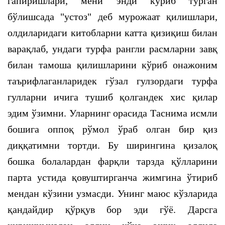
гапиришлари, мени энди кўриб турган
бўлишсада "устоз" деб мурожаат қилишлари,
олдиларидаги китобларни катта қизиқиш билан
варақлаб, ундаги турфа рангли расмларни завқ
билан тамоша қилишларини кўриб онажоним
таърифлаганларидек гўзал гулзордаги турфа
гулларни ичига тушиб қолгандек хис қилар
эдим ўзимни. Уларнинг орасида Таснима исмли
бошига оппоқ рўмол ўраб олган бир қиз
диққатимни тортди. Бу ширингина қизалоқ
бошка болалардан фарқли тарзда қўлларини
парта устида қовуштирганча жимгина ўтириб
мендан кўзини узмасди. Унинг маюс кўзларида
қандайдир қўрқув бор эди гўё. Дарсга