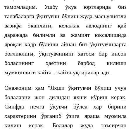
тамомладим. Ушбу ўкув юртларида биз
талабаларга ўқитувчи бўлиш жуда масъулиятли
вазифа эканлиги, келажак авлоднинг қай
даражада билимли ва жамият юксалишида
яроқли кадр бўлиши айнан биз ўқитувчиларга
боғликлиги, ўқитувчининг хатоси бир инсон
боласининг ҳаётини барбод килиши
мумкинлиги қайта – қайта уқтирилар эди.
Онажоним ҳам "Яхши ўқитувчи бўлиш учун
болаларни жон дилидан яхши кўриш керак.
Синфда нечта ўкувчи бўлса ҳар бирини
характерини ўрганиб ўзига яраша муомила
қилиш керак. Болалар жуда таъсирчан