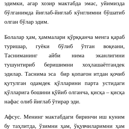
эдимки, агар хозир мактабда эмас, уйимизда
бўлганимда йиғлаб-йиғлаб кўнглимни бўшатиб
олган бўлар эдим.
Болалар ҳам, ҳаммалари қўрққанча менга қараб
туришар, гуёки бўлиб ўтган воқеани,
Тасниманинг айби нима эканлигини
тушунтириб беришимни хоҳлашаётгандек
эдилар. Таснима эса бир қопағон итдан қочиб
қутулган одамдек қўлларини парта устидаги
қўлларига бошини қўйиб олганча, қисқа – қисқа
нафас олиб йиғлаб ўтирар эди.
Афсус. Менинг мактабдаги биринчи иш куним
бу таҳлитда, ўзимни ҳам, ўқувчиларимни ҳам