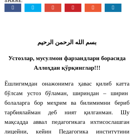
SHARE:
بسم الله الرحمن الرحيم
Устозлар, мусулмон фарзандлари борасида
Аллоҳдан
қўрқинглар!!!
Ёшлигимдан онажонимга ҳавас қилиб катта
бўлсам устоз бўламан, шириндан – ширин
болаларга бор меҳрим ва билимимни бериб
тарбиялайман деб ният қилганман. Шу
мақсадда аввал педагогикага ихтисослашган
лицейни, кейин Педагогика институтини