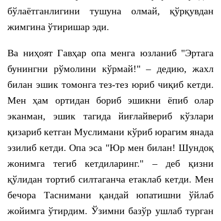
бўлаётганлигини тушуна олмай, қўрқувдан
жимгина ўтиришар эди.
Ва ниҳоят Гавҳар опа менга юзланиб "Эртага
бунингни рўмолини кўрмай!" – дедию, жахл
билан эшик томонга тез-тез юриб чиқиб кетди.
Мен ҳам ортидан бориб эшикни ёпиб олар
эканман, эшик тагида йиғлайвериб кўзлари
қизариб кетган Муслимани кўриб юрагим янада
эзилиб кетди. Опа эса "Юр мен билан! Шундоқ
жонимга тегиб кетдиларинг." – деб қизни
қўлидан тортиб силтаганча етаклаб кетди. Мен
бечора Таснимани қандай юпатишни ўйлаб
жойимга ўтирдим. Ўзимни базўр ушлаб турган