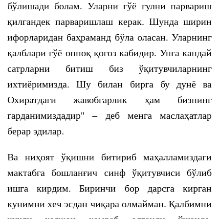
бўлишади болам. Уларни гўё гулни парвариш
қилгандек парваришлаш керак. Шунда ширин
ифорларидан баҳраманд бўла оласан. Уларнинг
қалблари гўё оппоқ қогоз кабидир. Унга кандай
сатрларни битиш биз ўқитувчиларнинг
ихтиёримизда. Шу билан бирга бу дунё ва
Охиратдаги жавобгарлик ҳам бизнинг
гарданимиздадир" – деб менга маслаҳатлар
берар эдилар.
Ва ниҳоят ўқишни битириб маҳалламиздаги
мактабга бошланғич синф ўқитувчиси бўлиб
ишга кирдим. Биринчи бор дарсга кирган
кунимни хеч эсдан чиқара олмайман. Қалбимни