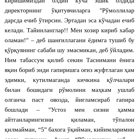
киришимиздан олдин кўча эшик олдида
директорнинг ўқитувчиларга "Рўмоллилар
дарсда ечиб ўтирсин. Эртадан эса кўчадан ечиб
келади. Тайинланглар!! Мен хозир кириб хабар
оламан!" – деб шанғиллагани ёдимга тушиб бу
қўрқувнинг сабаби шу эмасмикан, деб ўйладим.
Ним табассум қилиб секин Таснимани ёнига
яқин бориб энди гапиришга оғиз жуфтлаган ҳам
эдимки, кутилмаганда кичкина қўлчалари
билан бошидаги рўмолини маҳкам ушлаб
олганча паст овозда, йиғламсираб гапира
бошлади – "Устоз мен сизни ҳамма
айтганларингизни қиламан, тўпалон
қилмайман, “5” бахога ўқийман, кийимларимни