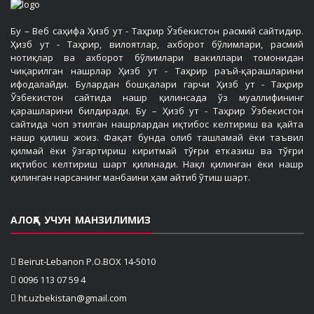
Бу – Веб саҳифа Ҳизб ут - Таҳрир Ўзбекистон расмий сайтидир.
Ҳизб ут - Таҳрир, вилоятлар, ахборот бўлимлари, расмий
нотиқлар ва ахборот бўлимлари вакиллари томонидан
чиқарилган нашрлар Ҳизб ут - Таҳрир раъй-қарашларини
ифодалайди. Булардан бошқалари гарчи Ҳизб ут - Таҳрир
Ўзбекистон сайтида нашр қилинсада ўз муаллифининг
қарашларини билдиради. Бу – Ҳизб ут - Таҳрир Ўзбекистон
сайтида чоп этилган нашрлардан иқтибос келтириш ва қайта
нашр қилиш жоиз. Фақат бунда олиб ташламай ёки таъвил
қилмай ёки ўзгартириш киритмай тўғри етказиш ва тўғри
иқтибос келтириш шарт қилинади. Нақл қилинган ёки нашр
қилинган нарсанинг манбаини ҳам айтиб ўтиш шарт.
АЛОҚА УЧУН МАНЗИЛИМИЗ
Beirut-Lebanon P.O.BOX 14-5010
0096 113 07 59 4
ht.uzbekistan@gmail.com