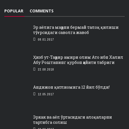
POPULAR
COMMENTS
Эр аёлига маҳрни бермай талоқ қилиши
тўғрсидаги саволга жавоб
08.01.2017
Ҳизб ут-Таҳрир амири олим Ато ибн Халил
Абу Роштанинг қурбон ҳайити табриги
22.08.2018
Андижон қатлиомига 12 йил бўлди!
12.05.2017
Эркак ва аёл ўртасидаги алоқаларни
тартибга солиш