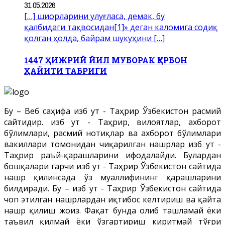
31.05.2026
[…] шиорларини улуғласа, демак, бу
қалбидаги тақвосидан[1]» деган каломига содиқ
қолган ҳолда, байрам шукуҳини […]
1447 ҲИЖРИЙ ЙИЛ МУБОРАК ҚУРБОН
ҲАЙИТИ ТАБРИГИ
Бу – Веб саҳифа Ҳизб ут - Таҳрир Ўзбекистон расмий
сайтидир. Ҳизб ут - Таҳрир, вилоятлар, ахборот
бўлимлари, расмий нотиқлар ва ахборот бўлимлари
вакиллари томонидан чиқарилган нашрлар Ҳизб ут -
Таҳрир раъй-қарашларини ифодалайди. Булардан
бошқалари гарчи Ҳизб ут - Таҳрир Ўзбекистон сайтида
нашр қилинсада ўз муаллифининг қарашларини
билдиради. Бу – Ҳизб ут - Таҳрир Ўзбекистон сайтида
чоп этилган нашрлардан иқтибос келтириш ва қайта
нашр қилиш жоиз. Фақат бунда олиб ташламай ёки
таъвил қилмай ёки ўзгартириш киритмай тўғри