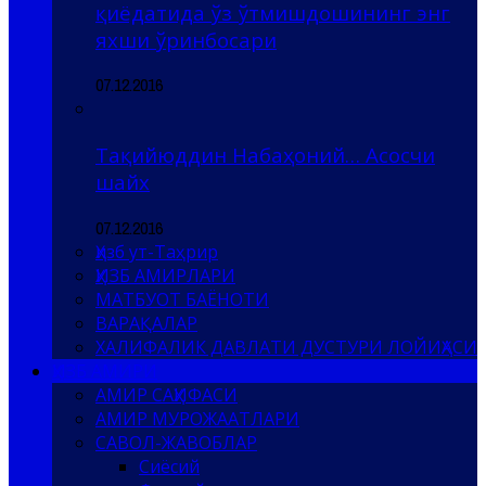
қиёдатида ўз ўтмишдошининг энг
яхши ўринбосари
07.12.2016
Тақийюддин Набаҳоний… Асосчи
шайх
07.12.2016
Ҳизб ут-Таҳрир
ҲИЗБ АМИРЛАРИ
МАТБУОТ БАЁНОТИ
ВАРАҚАЛАР
ХАЛИФАЛИК ДАВЛАТИ ДУСТУРИ ЛОЙИҲАСИ
ҲИЗБ АМИРИ
АМИР САҲИФАСИ
АМИР МУРОЖААТЛАРИ
САВОЛ-ЖАВОБЛАР
Сиёсий