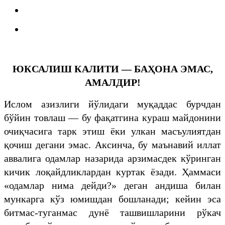
ЮКСАЛИШ КАЛИТИ — БАҲОНА ЭМАС,
АМАЛДИР!
Ислом азизлиги йўлидаги муқаддас бурчдан
бўйин товлаш — бу фақатгина кураш майдонини
очиқчасига тарк этиш ёки улкан масъулиятдан
қочиш дегани эмас. Аксинча, бу маънавий иллат
аввалига одамлар назарида арзимасдек кўринган
кичик лоқайдликлардан куртак ёзади. Ҳаммаси
«одамлар нима дейди?» деган андиша билан
мункарга кўз юмишдан бошланади; кейин эса
битмас-туганмас дунё ташвишларини рўкач