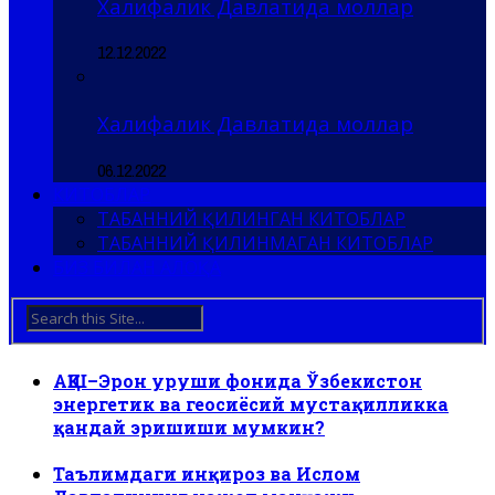
Халифалик Давлатида моллар
12.12.2022
Халифалик Давлатида моллар
06.12.2022
КИТОБЛАР
ТАБАННИЙ ҚИЛИНГАН КИТОБЛАР
ТАБАННИЙ ҚИЛИНМАГАН КИТОБЛАР
БИЗ БИЛАН АЛОҚА
АҚШ–Эрон уруши фонида Ўзбекистон
энергетик ва геосиёсий мустақилликка
қандай эришиши мумкин?
Таълимдаги инқироз ва Ислом