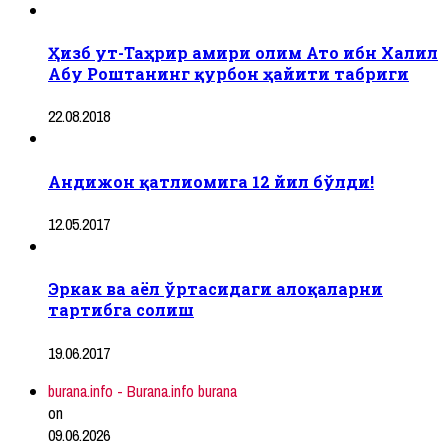
Ҳизб ут-Таҳрир амири олим Ато ибн Халил
Абу Роштанинг қурбон ҳайити табриги
22.08.2018
Андижон қатлиомига 12 йил бўлди!
12.05.2017
Эркак ва аёл ўртасидаги алоқаларни
тартибга солиш
19.06.2017
burana.info - Burana.info burana
on
09.06.2026