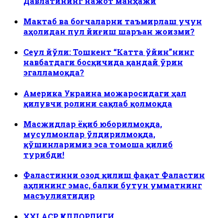
Давлатининг нажот манҳажи
Мактаб ва боғчаларни таъмирлаш учун
аҳолидан пул йиғиш шаръан жоизми?
Сеул йўли: Тошкент “Катта ўйин”нинг
навбатдаги босқичида қандай ўрин
эгалламоқда?
Америка Украина можаросидаги ҳал
қилувчи ролини сақлаб қолмоқда
Масжидлар ёқиб юборилмоқда,
мусулмонлар ўлдирилмоқда,
қўшинларимиз эса томоша қилиб
турибди!
Фаластинни озод қилиш фақат Фаластин
аҳлининг эмас, балки бутун умматнинг
масъулиятидир
ХХI АСР ҚУЛДОРЛИГИ