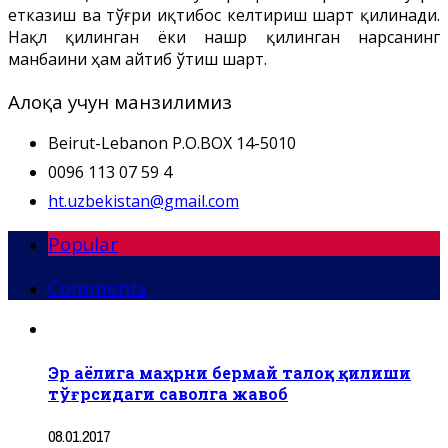
етказиш ва тўғри иқтибос келтириш шарт қилинади.
Нақл қилинган ёки нашр қилинган нарсанинг
манбаини ҳам айтиб ўтиш шарт.
Алоқа учун манзилимиз
Beirut-Lebanon P.O.BOX 14-5010
0096 113 07 59 4
ht.uzbekistan@gmail.com
Popular
Comments
Эр аёлига маҳрни бермай талоқ қилиши
тўғрсидаги саволга жавоб
08.01.2017