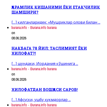
ҚАРАМЛИК КИШАНИМИ ЁКИ ЕТАКЧИЛИК
ШАМШИРИ?
[…] қилганларидек: «Мушриклар олови билан ...
burana.info - Burana.info burana
on
08.06.2026
НАКБАГА 78 ЙИЛ: ТАСЛИМИЯТ ЁКИ
ХИЛОФАТ?!
[…] шундаки, Иордания қўшинига ...
burana.info - Burana.info burana
on
08.06.2026
ХИЛОФАТДАН БОШҚАСИ САРОБ!
[…] Афсуски, ушбу ҳукмдорлар ...
burana.info - Burana.info burana