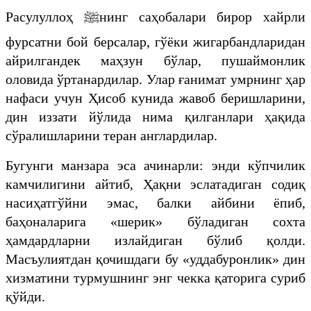
Расулуллоҳ
ﷺ
нинг саҳобалари бирор хайрли
фурсатни бой берсалар, гўёки жигарбандларидан
айрилгандек маҳзун бўлар, пушаймонлик
оловида ўртанардилар. Улар ғанимат умрнинг ҳар
нафаси учун Ҳисоб кунида жавоб беришларини,
дин иззати йўлида нима қилганлари ҳақида
сўралишларини теран англардилар.
Бугунги манзара эса ачинарли: энди кўпчилик
камчилигини айтиб, Ҳақни эслатадиган содиқ
насиҳатгўйни эмас, балки айбини ёпиб,
баҳоналарига «шерик» бўладиган сохта
ҳамдардларни излайдиган бўлиб қолди.
Масъулиятдан қочишдаги бу «уддабуронлик» дин
хизматини турмушнинг энг чекка қаторига суриб
қўйди.