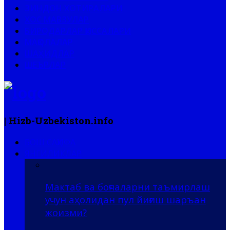
ЗИНДОН ХОТИРАЛАРИ
ХОС МАВЗУЛАР
БИРОДАРЛАР ҚИССАЛАРИ
МАҚОЛАЛАР
ШАҲИДЛАР
ШЕЪРЛАР
| Hizb-Uzbekiston.info
БОШ САҲИФА
ЯНГИЛИКЛАР
Мактаб ва боғчаларни таъмирлаш
учун аҳолидан пул йиғиш шаръан
жоизми?