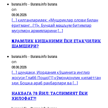
burana.info - Burana.info burana
on
09.06.2026
[…] қилганларидек: «Мушриклар олови билан
ёритманг…[1]». Бундай машъум битимлар
мусулмон армияларини […]
ҚАРАМЛИК КИШАНИМИ ЁКИ ЕТАКЧИЛИК
ШАМШИРИ?
burana.info - Burana.info burana
on
08.06.2026
[…] шундаки, Иордания қўшинига инглиз
жосуси Глабб Пошо[1] қўмондонлик қилаётган
эди. Бошқа араб раҳбарлари ва […]
НАКБАГА 78 ЙИЛ: ТАСЛИМИЯТ ЁКИ
ХИЛОФАТ?!