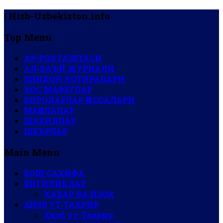
| Hizb-Uzbekiston.info
Top Menu
АР-РОЯ ГАЗЕТАСИ
АЛ-ВАЪЙ ЖУРНАЛИ
ЗИНДОН ХОТИРАЛАРИ
ХОС МАВЗУЛАР
БИРОДАРЛАР ҚИССАЛАРИ
МАҚОЛАЛАР
ШАҲИДЛАР
ШЕЪРЛАР
Main Menu
БОШ САҲИФА
ЯНГИЛИКЛАР
ХАБАР ВА ИЗОҲ
ҲИЗБ УТ-ТАҲРИР
Ҳизб ут-Таҳрир