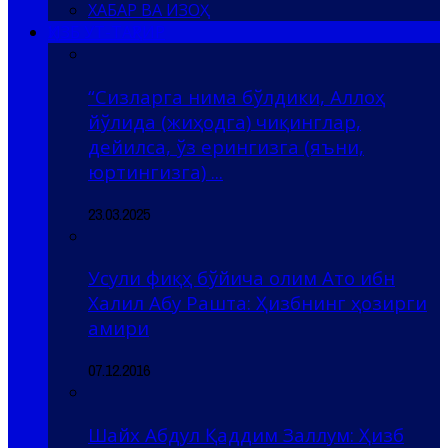
ХАБАР ВА ИЗОҲ
ҲИЗБ УТ-ТАҲРИР
“Сизларга нима бўлдики, Аллоҳ
йўлида (жиҳодга) чиқинглар,
дейилса, ўз ерингизга (яъни,
юртингизга) ...
23.03.2025
Усули фиқҳ бўйича олим Ато ибн
Халил Абу Рашта: Ҳизбнинг ҳозирги
амири
07.12.2016
Шайх Абдул Қаддим Заллум: Ҳизб