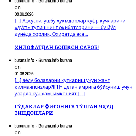
burana.info - Burana.info burana
on
08.06.2026
[…] Афсуски, ушбу ҳукмдорлар куфр кучларини
«дўст» тутишнинг оқибатларини — бу йўл
дунёда хорлик, Охиратда эса ...
ХИЛОФАТДАН БОШҚАСИ САРОБ!
burana.info - Burana.info burana
on
01.06.2026
[…] аёлу болаларни қутқариш учун жанг
қилмаяпсизлар?![1]» деган амрига бўйсуниш учун
уларда куч ҳам, имконият […]
ГЎДАКЛАР ФИҒОНИГА ТЎЛГАН ЯҲУД
ЗИНДОНЛАРИ
burana.info - Burana.info burana
on