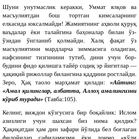
Шуни унутмаслик керакки, Уммат ялқов ва
масъулиятдан бош тортган кимсаларнинг
елкасида юксалмайди! Жамиятнинг аҳволи қуруқ
ваъдалар ёки талайгина баҳоналар билан ўз-
ўзидан ўнгланиб қолмайди. Халқ фақат ўз
масъулиятини мардларча зиммасига оладиган,
нафсининг тизгинини тутиб, дини учун бор-
будини фидо қилишга тайёр содиқ эр йигитлар —
ҳақиқий рижоллар билангина қаддини ростлайди.
Зеро, Ҳақ таоло марҳамат қилади:
«Айтинг:
«Амал қилинглар, албатта, Аллоҳ амалингизни
кўриб туради»
(Тавба:105).
Келинг, виждон кўзгусига бир боқайлик: Ислом
азизлиги учун шахсан биз нима қилдик?
Ҳақиқатдан ҳам дин зафари йўлида бел боғлаган
фидойилар сафидамизми ёки доимо «қўли