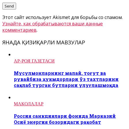
Этот сайт использует Akismet для борьбы со спамом.
Узнайте, как обрабатываются ваши данные
комментариев
.
ЯНАДА ҚИЗИҚАРЛИ МАВЗУЛАР
АР-РОЯ ГАЗЕТАСИ
Мусулмонларнинг малай, тоғут ва
рувайбиза ҳукмдорлари ўз тахтларини
сақлаб турган бутларни улуғлашмоқда
МАҚОЛАЛАР
Россия санкциялари фонида Марказий
Осиё энергия бозоридаги рақобат