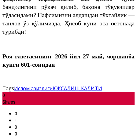
банд»лигини рўкач қилиб, баҳона тўқувчилар
тўдасидами? Нафсимизни алдашдан тўхтайлик —
танлов ўз қўлимизда, Ҳисоб куни эса остонада
турибди!
Роя газетасининг 2026 йил 27
май, чоршанба
кунги 601-сонидан
Tags
Ислом азизлиги
ЮКСАЛИШ КАЛИТИ
0
Shares
0
+
0
0