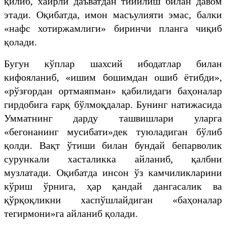
қилиб, хайрли даъватдан тийилиш билан давом
этади. Оқибатда, имон масъулияти эмас, балки
«нафс хотиржамлиги» биринчи планга чиқиб
қолади.
Бугун кўплар шахсий ибодатлар билан
кифояланиб, «ишим бошимдан ошиб ётибди»,
«рўзғордан ортмаяпман» қабилидаги баҳоналар
гирдобига ғарқ бўлмоқдалар. Бунинг натижасида
Умматнинг дарду ташвишлари уларга
«бегонанинг мусибати»дек туюладиган бўлиб
қолди. Вақт ўтиши билан бундай бепарволик
сурункали хасталикка айланиб, қалбни
музлатади. Оқибатда инсон ўз камчиликларини
кўриш ўрнига, ҳар қандай дангасалик ва
қўрқоқликни хаспўшлайдиган «баҳоналар
тегирмони»га айланиб қолади.