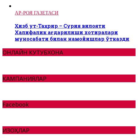
АР-РОЯ ГАЗЕТАСИ
Ҳизб ут-Таҳрир – Сурия вилояти
Халифалик ағдарилиши хотиралари
муносабати билан намойишлар ўтказди
ОНЛАЙН КУТУБХОНА
КАМПАНИЯЛАР
Facebook
ИЗОҲЛАР