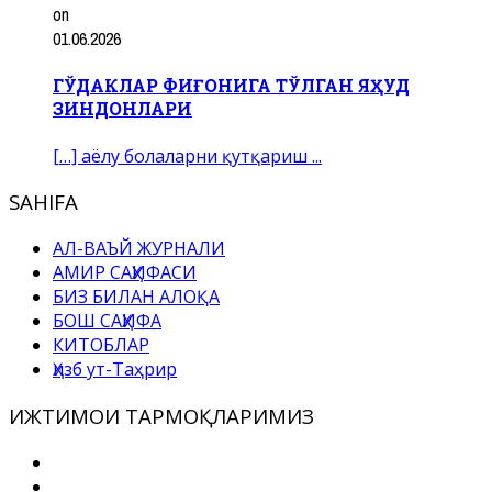
on
01.06.2026
ГЎДАКЛАР ФИҒОНИГА ТЎЛГАН ЯҲУД
ЗИНДОНЛАРИ
[…] аёлу болаларни қутқариш ...
SAHIFA
АЛ-ВАЪЙ ЖУРНАЛИ
АМИР САҲИФАСИ
БИЗ БИЛАН АЛОҚА
БОШ САҲИФА
КИТОБЛАР
Ҳизб ут-Таҳрир
ИЖТИМОИ ТАРМОҚЛАРИМИЗ