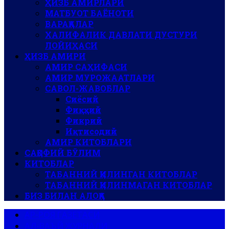
ҲИЗБ АМИРЛАРИ
МАТБУОТ БАЁНОТИ
ВАРАҚАЛАР
ХАЛИФАЛИК ДАВЛАТИ ДУСТУРИ
ЛОЙИҲАСИ
ҲИЗБ АМИРИ
АМИР САҲИФАСИ
АМИР МУРОЖААТЛАРИ
САВОЛ-ЖАВОБЛАР
Сиёсий
Фиқҳий
Фикрий
Иқтисодий
АМИР КИТОБЛАРИ
САҚОФИЙ БЎЛИМ
КИТОБЛАР
ТАБАННИЙ ҚИЛИНГАН КИТОБЛАР
ТАБАННИЙ ҚИЛИНМАГАН КИТОБЛАР
БИЗ БИЛАН АЛОҚА
АР-РОЯ ГАЗЕТАСИ
АЛ-ВАЪЙ ЖУРНАЛИ