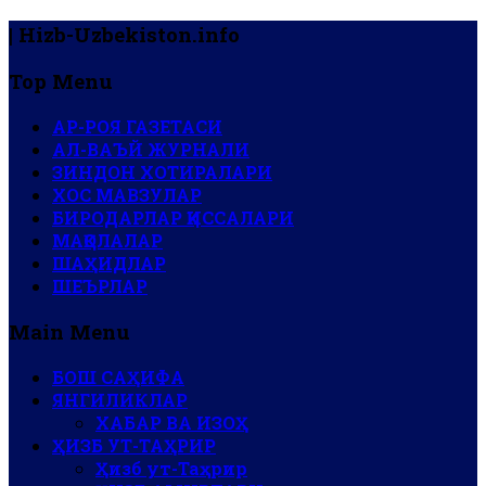
| Hizb-Uzbekiston.info
Top Menu
АР-РОЯ ГАЗЕТАСИ
АЛ-ВАЪЙ ЖУРНАЛИ
ЗИНДОН ХОТИРАЛАРИ
ХОС МАВЗУЛАР
БИРОДАРЛАР ҚИССАЛАРИ
МАҚОЛАЛАР
ШАҲИДЛАР
ШЕЪРЛАР
Main Menu
БОШ САҲИФА
ЯНГИЛИКЛАР
ХАБАР ВА ИЗОҲ
ҲИЗБ УТ-ТАҲРИР
Ҳизб ут-Таҳрир