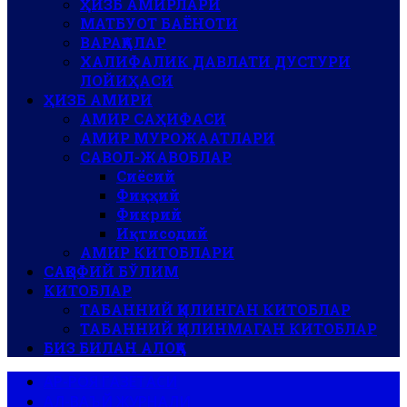
ҲИЗБ АМИРЛАРИ
МАТБУОТ БАЁНОТИ
ВАРАҚАЛАР
ХАЛИФАЛИК ДАВЛАТИ ДУСТУРИ
ЛОЙИҲАСИ
ҲИЗБ АМИРИ
АМИР САҲИФАСИ
АМИР МУРОЖААТЛАРИ
САВОЛ-ЖАВОБЛАР
Сиёсий
Фиқҳий
Фикрий
Иқтисодий
АМИР КИТОБЛАРИ
САҚОФИЙ БЎЛИМ
КИТОБЛАР
ТАБАННИЙ ҚИЛИНГАН КИТОБЛАР
ТАБАННИЙ ҚИЛИНМАГАН КИТОБЛАР
БИЗ БИЛАН АЛОҚА
АР-РОЯ ГАЗЕТАСИ
АЛ-ВАЪЙ ЖУРНАЛИ