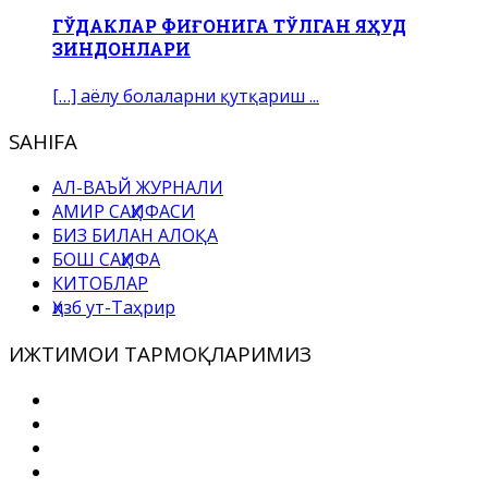
ГЎДАКЛАР ФИҒОНИГА ТЎЛГАН ЯҲУД
ЗИНДОНЛАРИ
[…] аёлу болаларни қутқариш ...
SAHIFA
АЛ-ВАЪЙ ЖУРНАЛИ
АМИР САҲИФАСИ
БИЗ БИЛАН АЛОҚА
БОШ САҲИФА
КИТОБЛАР
Ҳизб ут-Таҳрир
ИЖТИМОИ ТАРМОҚЛАРИМИЗ