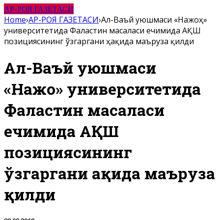
АР-РОЯ ГАЗЕТАСИ
Home
›
АР-РОЯ ГАЗЕТАСИ
›
Ал-Ваъй уюшмаси «Нажоҳ»
университетида Фаластин масаласи ечимида АҚШ
позициясининг ўзгаргани ҳақида маъруза қилди
Ал-Ваъй уюшмаси
«Нажоҳ» университетида
Фаластин масаласи
ечимида АҚШ
позициясининг
ўзгаргани ҳақида маъруза
қилди