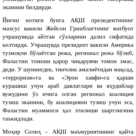
эканини билдирди.
Йиғин нотиғи бунга АҚШ президентининг
махсус вакили Жейсон Гринблаттнинг матбуот
учрашувида айтган сўзларини далил сифатида
келтирди. Учрашувда президент вакили Америка
тузмоқчи бўлаётган режа, регионал режа бўлиб,
Фаластин томони қарор чиқарувчи томон эмас,
деди. У шунингдек, тинчлик амалиётидан мақсад,
«терроризм»га ва «Эрон хавфи»га қарши
курашиш учун араб давлатлари ва яҳудийлар
вужудини ўз ичига олган регионал коалиция
тузиш эканини, бу коалицияни тузиш учун эса,
Фаластин муаммоси ҳал этилиши шартлигини
таъкидлади.
Моҳир Солиҳ – АҚШ маъмуриятининг қайта