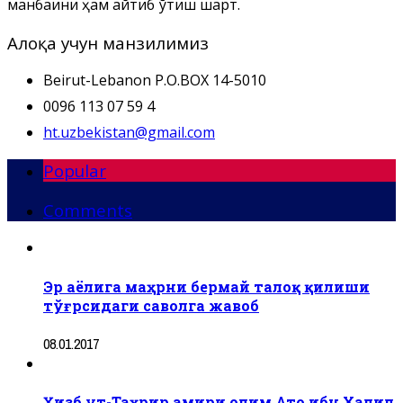
манбаини ҳам айтиб ўтиш шарт.
Алоқа учун манзилимиз
Beirut-Lebanon P.O.BOX 14-5010
0096 113 07 59 4
ht.uzbekistan@gmail.com
Popular
Comments
Эр аёлига маҳрни бермай талоқ қилиши
тўғрсидаги саволга жавоб
08.01.2017
Ҳизб ут-Таҳрир амири олим Ато ибн Халил