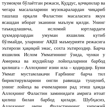
тузмоқчи бўлаётган режаси, Қуддус, қочқинлар ва
чегара масалаларини музокаралардан чиқариб
ташлаш орқали Фаластин масаласига якун
ясашдан иборат эканини маълум қилди. Унинг
таъкидлашича, исломий юртлардаги
ҳукмдорлардан умуман яхшилик кутиб
бўлмайди, уларнинг АҚШ маъмурияти режасига
эътирози ҳақиқий эмас, сохта эътироздир. Барча
яхшилик Ислом Умматининг ўзида, чунки у
Америка ва яҳудийлар лойиҳаларини барбод
қилишга – Аллоҳнинг изни ила – қодирдир. Буни
Уммат мустамлакачи Ғарбнинг барча тил
бириктирувларини онгли равишда тушуниб,
унинг лойиҳа ва ечимларини рад этиш ҳамда
Аллоҳнинг Фаластин заминидаги амрига итоат
қилиш билан барбод қилади. Шубҳасиз,
Аллоҳнинг амри, Фаластиннинг хирожий