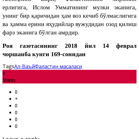
ерлигига, Ислом Умматининг мулки эканига,
унинг бир қаричидан ҳам воз кечиб бўлмаслигига
ва ҳамма ерини яҳудийлар вужудидан озод қилиш
фарз эканига бўлган амрдир.
Роя газетасининг 2018 йил 14 феврал
чоршанба кунги 169-сонидан
Tags
Ал-Ваъй
Фаластин масаласи
0
Shares
0
+
0
0
0
0
Leave a reply