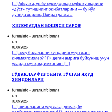
[…] Афсуски, ушбу ҳукмдорлар куфр кучларини
«дўст» тутишнинг оқибатларини — бу йўл
дунёда хорлик, Охиратда эса ...
ХИЛОФАТДАН БОШҚАСИ САРОБ!
burana.info - Burana.info burana
on
01.06.2026
[…] аёлу болаларни қутқариш учун жанг
қилмаяпсизлар?![1]» деган амрига бўйсуниш учун
уларда куч ҳам, имконият […]
ГЎДАКЛАР ФИҒОНИГА ТЎЛГАН ЯҲУД
ЗИНДОНЛАРИ
burana.info - Burana.info burana
on
31.05.2026
[…] шиорларини улуғласа, демак, бу