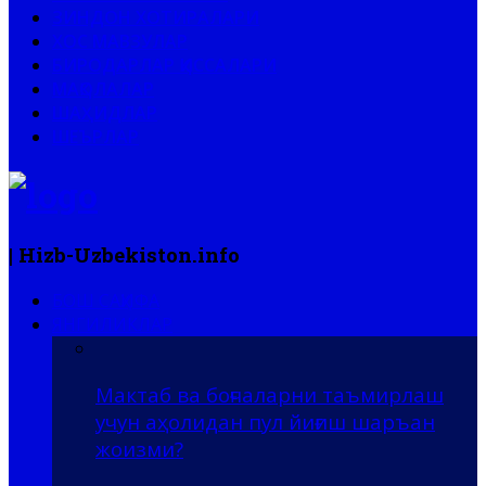
ЗИНДОН ХОТИРАЛАРИ
ХОС МАВЗУЛАР
БИРОДАРЛАР ҚИССАЛАРИ
МАҚОЛАЛАР
ШАҲИДЛАР
ШЕЪРЛАР
| Hizb-Uzbekiston.info
БОШ САҲИФА
ЯНГИЛИКЛАР
Мактаб ва боғчаларни таъмирлаш
учун аҳолидан пул йиғиш шаръан
жоизми?