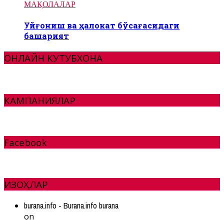
МАҚОЛАЛАР
Уйғониш ва ҳалокат бўсағасидаги
башарият
ОНЛАЙН КУТУБХОНА
КАМПАНИЯЛАР
Facebook
ИЗОҲЛАР
burana.info - Burana.info burana
on