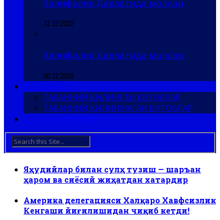
Халифалик Давлатида моллар
12.12.2022
Халифалик Давлатида моллар
06.12.2022
КИТОБЛАР
ТАБАННИЙ ҚИЛИНГАН КИТОБЛАР
ТАБАННИЙ ҚИЛИНМАГАН КИТОБЛАР
БИЗ БИЛАН АЛОҚА
Яҳудийлар билан сулҳ тузиш — шаръан
ҳаром ва сиёсий жиҳатдан хатардир
Америка делегацияси Халқаро Хавфсизлик
Кенгаши йиғилишидан чиқиб кетди!