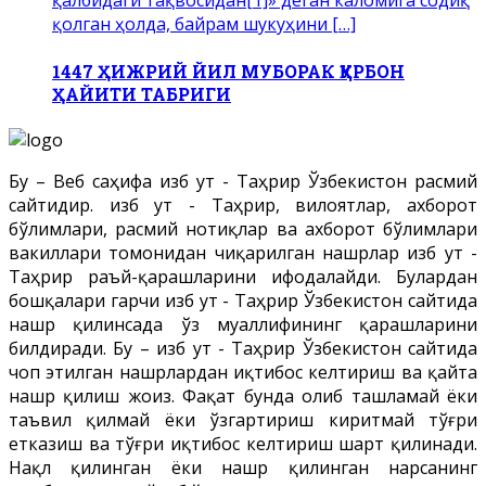
қалбидаги тақвосидан[1]» деган каломига содиқ
қолган ҳолда, байрам шукуҳини […]
1447 ҲИЖРИЙ ЙИЛ МУБОРАК ҚУРБОН
ҲАЙИТИ ТАБРИГИ
Бу – Веб саҳифа Ҳизб ут - Таҳрир Ўзбекистон расмий
сайтидир. Ҳизб ут - Таҳрир, вилоятлар, ахборот
бўлимлари, расмий нотиқлар ва ахборот бўлимлари
вакиллари томонидан чиқарилган нашрлар Ҳизб ут -
Таҳрир раъй-қарашларини ифодалайди. Булардан
бошқалари гарчи Ҳизб ут - Таҳрир Ўзбекистон сайтида
нашр қилинсада ўз муаллифининг қарашларини
билдиради. Бу – Ҳизб ут - Таҳрир Ўзбекистон сайтида
чоп этилган нашрлардан иқтибос келтириш ва қайта
нашр қилиш жоиз. Фақат бунда олиб ташламай ёки
таъвил қилмай ёки ўзгартириш киритмай тўғри
етказиш ва тўғри иқтибос келтириш шарт қилинади.
Нақл қилинган ёки нашр қилинган нарсанинг