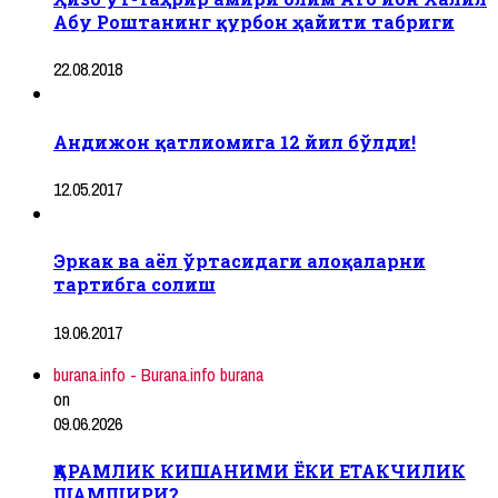
Абу Роштанинг қурбон ҳайити табриги
22.08.2018
Андижон қатлиомига 12 йил бўлди!
12.05.2017
Эркак ва аёл ўртасидаги алоқаларни
тартибга солиш
19.06.2017
burana.info - Burana.info burana
on
09.06.2026
ҚАРАМЛИК КИШАНИМИ ЁКИ ЕТАКЧИЛИК
ШАМШИРИ?