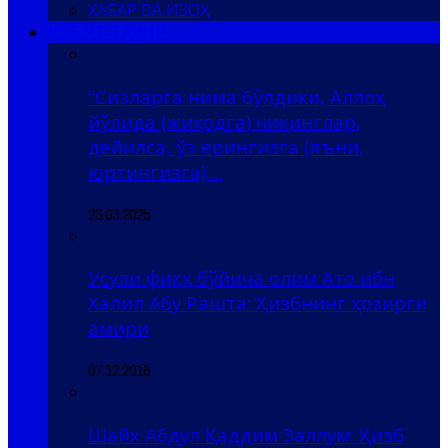
ХАБАР ВА ИЗОҲ
ҲИЗБ УТ-ТАҲРИР
“Сизларга нима бўлдики, Аллоҳ
йўлида (жиҳодга) чиқинглар,
дейилса, ўз ерингизга (яъни,
юртингизга) ...
23.03.2025
Усули фиқҳ бўйича олим Ато ибн
Халил Абу Рашта: Ҳизбнинг ҳозирги
амири
07.12.2016
Шайх Абдул Қаддим Заллум: Ҳизб