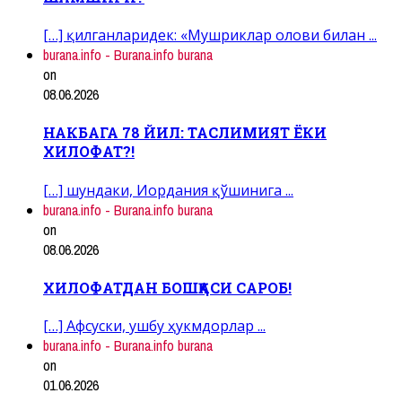
[…] қилганларидек: «Мушриклар олови билан ...
burana.info - Burana.info burana
on
08.06.2026
НАКБАГА 78 ЙИЛ: ТАСЛИМИЯТ ЁКИ
ХИЛОФАТ?!
[…] шундаки, Иордания қўшинига ...
burana.info - Burana.info burana
on
08.06.2026
ХИЛОФАТДАН БОШҚАСИ САРОБ!
[…] Афсуски, ушбу ҳукмдорлар ...
burana.info - Burana.info burana
on
01.06.2026