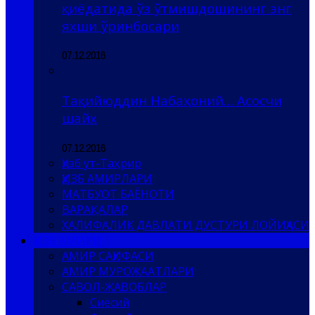
қиёдатида ўз ўтмишдошининг энг
яхши ўринбосари
07.12.2016
Тақийюддин Набаҳоний… Асосчи
шайх
07.12.2016
Ҳизб ут-Таҳрир
ҲИЗБ АМИРЛАРИ
МАТБУОТ БАЁНОТИ
ВАРАҚАЛАР
ХАЛИФАЛИК ДАВЛАТИ ДУСТУРИ ЛОЙИҲАСИ
ҲИЗБ АМИРИ
АМИР САҲИФАСИ
АМИР МУРОЖААТЛАРИ
САВОЛ-ЖАВОБЛАР
Сиёсий