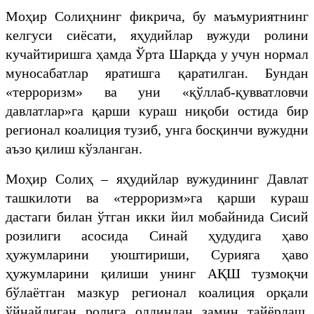
Моҳир Солиҳнинг фикрича, бу маъмуриятнинг
келгуси сиёсати, яҳудийлар вужуди ролини
кучайтиришга ҳамда Ўрта Шарқда у учун нормал
муносабатлар яратишга қаратилган. Бундан
«терроризм» ва уни «қўллаб-қувватловчи
давлатлар»га қарши кураш ниқоби остида бир
регионал коалиция тузиб, унга босқинчи вужудни
аъзо қилиш кўзланган.
Моҳир Солиҳ – яҳудийлар вужудининг Давлат
ташкилоти ва «терроризм»га қарши кураш
дастаги билан ўтган икки йил мобайнида Сисий
розилиги асосида Синай ҳудудига ҳаво
ҳужумларини уюштириши, Сурияга ҳаво
ҳужумларини қилиши унинг АҚШ тузмоқчи
бўлаётган мазкур регионал коалиция орқали
ўйнайдиган ролига олдиндан замин тайёрлаш,