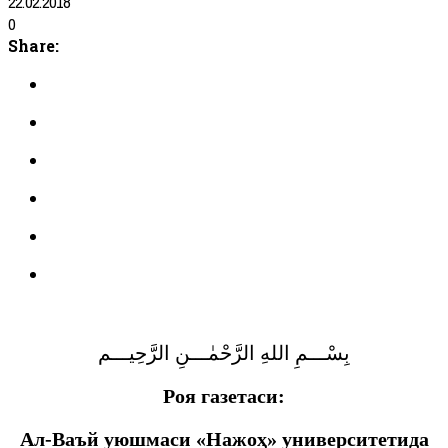
22.02.2018
0
Share:
بِسْـــمِ اللهِ الرَّحْمٰـــنِ الرَّحِيـــم
Роя газетаси:
Ал-Ваъй уюшмаси «Нажоҳ» университетида