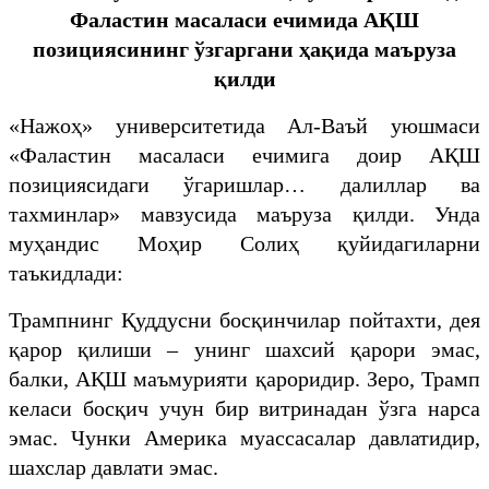
Фаластин масаласи ечимида АҚШ
позициясининг ўзгаргани ҳақида маъруза
қилди
«Нажоҳ» университетида Ал-Ваъй уюшмаси
«Фаластин масаласи ечимига доир АҚШ
позициясидаги ўгаришлар… далиллар ва
тахминлар» мавзусида маъруза қилди. Унда
муҳандис Моҳир Солиҳ қуйидагиларни
таъкидлади:
Трампнинг Қуддусни босқинчилар пойтахти, дея
қарор қилиши – унинг шахсий қарори эмас,
балки, АҚШ маъмурияти қароридир. Зеро, Трамп
келаси босқич учун бир витринадан ўзга нарса
эмас. Чунки Америка муассасалар давлатидир,
шахслар давлати эмас.