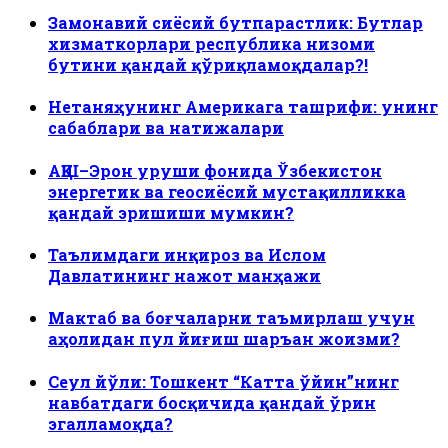
Замонавий сиёсий бутпарастлик: Бутлар
хизматкорлари республика низоми
бутини қандай қўриқламоқдалар?!
Нетаняҳунинг Америкага ташрифи: унинг
сабаблари ва натижалари
АҚШ–Эрон уруши фонида Ўзбекистон
энергетик ва геосиёсий мустақилликка
қандай эришиши мумкин?
Таълимдаги инқироз ва Ислом
Давлатининг нажот манҳажи
Мактаб ва боғчаларни таъмирлаш учун
аҳолидан пул йиғиш шаръан жоизми?
Сеул йўли: Тошкент “Катта ўйин”нинг
навбатдаги босқичида қандай ўрин
эгалламоқда?