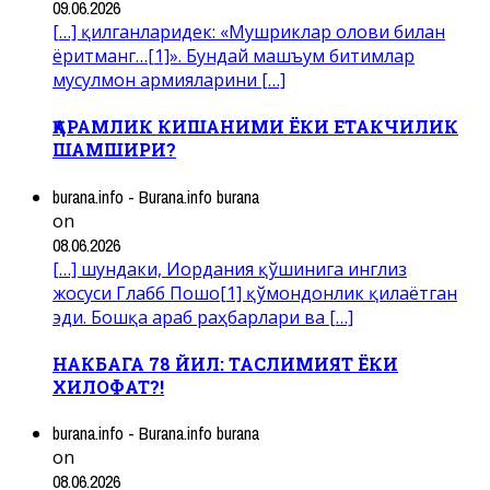
09.06.2026
[…] қилганларидек: «Мушриклар олови билан
ёритманг…[1]». Бундай машъум битимлар
мусулмон армияларини […]
ҚАРАМЛИК КИШАНИМИ ЁКИ ЕТАКЧИЛИК
ШАМШИРИ?
burana.info - Burana.info burana
on
08.06.2026
[…] шундаки, Иордания қўшинига инглиз
жосуси Глабб Пошо[1] қўмондонлик қилаётган
эди. Бошқа араб раҳбарлари ва […]
НАКБАГА 78 ЙИЛ: ТАСЛИМИЯТ ЁКИ
ХИЛОФАТ?!
burana.info - Burana.info burana
on
08.06.2026