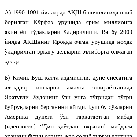
А) 1990-1991 йилларда АҚШ бошчилигида олиб
борилган Кўрфаз урушида ярим миллионга
яқин ёш гўдакларни ўлдирилиши. Ва бу 2003
йилда АҚШнинг Ироққа очган урушида ноҳақ
ўлдирилган эркагу аёлларни эътиборга олмаган
ҳолда.
Б) Кичик Буш катта аҳамиятли, дунё сиёсатига
алоқадор ишларни амалга ошираётганида
Яратувчи Худонинг ўзи унга тўғридан тўғри
буйруқларни берганини айтди. Буш бу сўзларни
Америка дунёга ўзи тарқатаётган мабда
(идеология) “Дин ҳаётдан ажраган” мабдаси
эканини бутун оламга жар солиб турган вақтида