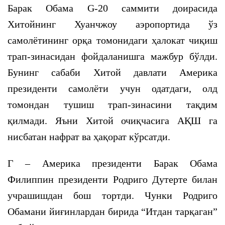
Барак Обама G-20 саммити доирасида
Хитойнинг Хуанчжоу аэропортида ўз
самолётининг орқа томонидаги ҳалокат чиқиш
трап-зинасидан фойдаланишга мажбур бўлди.
Бунинг сабаби Хитой давлати Америка
президенти самолёти учун одатдаги, олд
томондан тушиш трап-зинасини тақдим
қилмади. Яъни Хитой очиқчасига АҚШ га
нисбатан нафрат ва ҳақорат кўрсатди.
Г – Америка президенти Барак Обама
Филиппин президенти Родриго Дутерте билан
учрашишдан бош тортди. Чунки Родриго
Обамани йиғинлардан бирида “Итдан тарқаган”