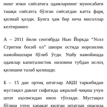
нинг ички сиёсатига одамларнинг муносабати
ташқи сиёсатга бўлган сиёсатдан катта фарқ
қилмай қолди. Бунга ҳам бир неча мисоллар
келтирамиз:
А – 2011 йили сентябрда Нью Йоркда “Уолл
Стритни босиб ол” шиори остида норозилик
намойишлари бўлиб ўтди. Ушбу намойишда
одамлар капиталистик низомни тубдан ислоҳ
қилишни талаб қилишди.
Б – 15 дан ортиқ штатлар АҚШ таркибидан
мустақил давлат сифатида ажралиб чиқиш учун
штат аҳолисидан имзо тўплади. Мустақил
бўлиш учун ҳаракат қилган штатлар орасида