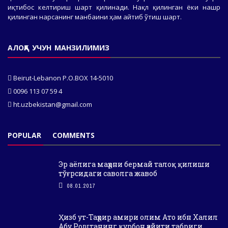
иқтибос келтириш шарт қилинади. Нақл қилинган ёки нашр
қилинган нарсанинг манбаини ҳам айтиб ўтиш шарт.
АЛОҚА УЧУН МАНЗИЛИМИЗ
Beirut-Lebanon P.O.BOX 14-5010
0096 113 07 59 4
ht.uzbekistan@gmail.com
POPULAR
COMMENTS
Эр аёлига маҳрни бермай талоқ қилиши
тўғрсидаги саволга жавоб
08.01.2017
Ҳизб ут-Таҳрир амири олим Ато ибн Халил
Абу Роштанинг қурбон ҳайити табриги