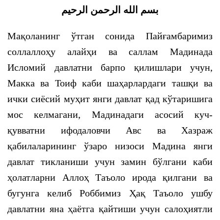
بسم الله الرحمن الرحيم
Мақоланинг ўтган сонида Пайғамбаримиз
соллаллоҳу алайҳи ва саллам Мадинада
Исломий давлатни барпо қилишлари учун,
Макка ва Тоиф каби шаҳарлардаги ташқи ва
ички сиёсий муҳит янги давлат қад кўтаришига
мос келмагани, Мадинадаги асосий куч-
қувватни ифодаловчи Авс ва Хазраж
қабилаларининг ўзаро низоси Мадина янги
давлат тикланиши учун замин бўлгани каби
ҳолатларни Аллоҳ Таъоло ирода қилгани ва
бугунга келиб Роббимиз Ҳақ Таъоло ушбу
давлатни яна ҳаётга қайтиши учун салоҳиятли