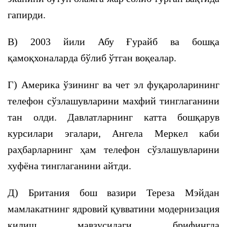
гапирди.
В) 2003 йили Абу Ғурайб ва бошқа
қамоқхоналарда бўлиб ўтган воқеалар.
Г) Америка ўзининг ва чет эл фуқароларининг
телефон сўзлашувларини махфий тинглаганини
тан олди. Давлатларнинг катта бошқарув
курсилари эгалари, Ангела Меркел каби
раҳбарларнинг ҳам телефон сўзлашувларини
хуфёна тинглаганини айтди.
Д) Британия бош вазири Тереза Мэйдан
мамлакатнинг ядровий қувватини модернизация
қилиш мавзусидаги брифингда