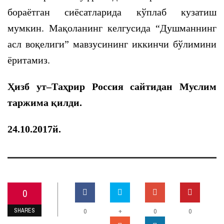
бораётган сиёсатларида кўплаб кузатиш
мумкин. Мақоланинг келгусида “Душманнинг
асл воқелиги” мавзусининг иккинчи бўлимини
ёритамиз.
Ҳизб ут
–
Таҳрир Россия сайтидан Муслим
таржима қилди.
24.10.2017й.
0
SHARES
+
0
0
0