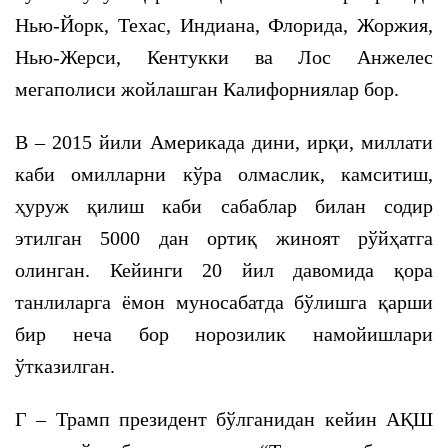
Нью-Йорк, Техас, Индиана, Флорида, Жоржия,
Нью-Жерси, Кентукки ва Лос Анжелес
мегаполиси жойлашган Калифорниялар бор.
В – 2015 йили Америкада дини, ирқи, миллати
каби омилларни кўра олмаслик, камситиш,
ҳуруж қилиш каби сабаблар билан содир
этилган 5000 дан ортиқ жиноят рўйҳатга
олинган. Кейинги 20 йил давомида қора
танлиларга ёмон муносабатда бўлишга қарши
бир неча бор норозилик намойишлари
ўтказилган.
Г – Трамп президент бўлганидан кейин АҚШ