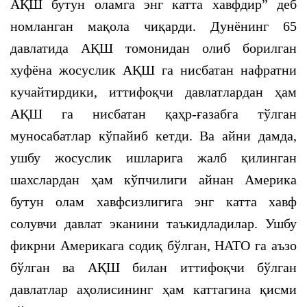
АҚШ бутун оламга энг катта хавфдир” деб
номланган мақола чиқарди. Дунёнинг 65
давлатида АҚШ томонидан олиб борилган
хуфёна жосуслик АҚШ га нисбатан нафратни
кучайтирдики, иттифоқчи давлатлардан ҳам
АҚШ га нисбатан қаҳр-ғазабга тўлган
муносабатлар кўпайиб кетди. Ва айни дамда,
ушбу жосуслик ишларига жалб қилинган
шахслардан ҳам кўпчилиги айнан Америка
бутун олам хавфсизлигига энг катта хавф
солувчи давлат эканини таъкидладилар. Ушбу
фикрни Америкага содиқ бўлган, НАТО га аъзо
бўлган ва АҚШ билан иттифоқчи бўлган
давлатлар аҳолисининг ҳам каттагина қисми