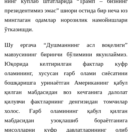
нинг кўплаб штатларида “Трамп – бизнинг
президентимиз эмас” шиори остида бир неча юз
минглаган одамлар норозилик намойишлари
ўтказишди.
Шу ергача “Душманнинг асл воқелиги”
мавзусининг биринчи бўлимини якунлаймиз.
Юқорида келтирилган фактлар куфр
оламининг, хусусан ғарб олами сиёсатини
бошқаришга уринаётган Американинг қабул
қилган мабдасидан воз кечганига далолат
қилувчи фактларнинг денгизидан томчилар
холос. Ғарб оламининг қабул қилган
мабдасидан узоқлашиб бораётганига
мисолларни куфр давлатларининг олиб