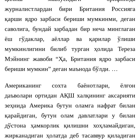
журналистлардан бири Британия Россияга
қарши ядро зарбаси бериши мумкинми, деган
саволига, бундай зарбадан бир неча минглаган
ёш гўдаклар, аёллар ва қарилар ўлиши
мумкинлигини билиб турган ҳолида Тереза
Мэйнинг жавоби “Ҳа, Британия ядро зарбаси
бериши мумкин” деган маънода бўлди.
…
Американинг сохта баёнотлари, ёлғон
даъволари ортидан АҚШ халқининг аксарияти
зеҳнида Америка бутун оламга нафрат билан
қарайдиган, бутун олам давлатлари у билан
дўстона ҳамкорлик қилишни хоҳламайдиган,
жирканадиган ҳолатда деб тасаввур қиладиган