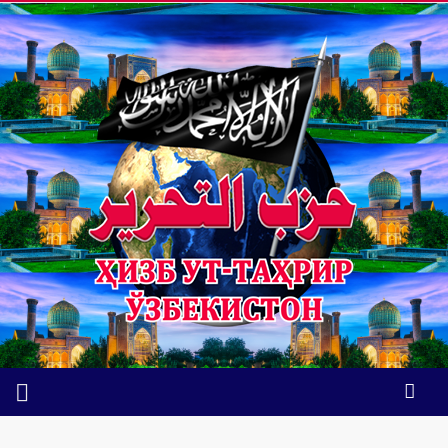
Ўзини ўзи банд қилганларга каррасига солиқ юкламаси:
ушбу таклиф ортида нима ётибди?