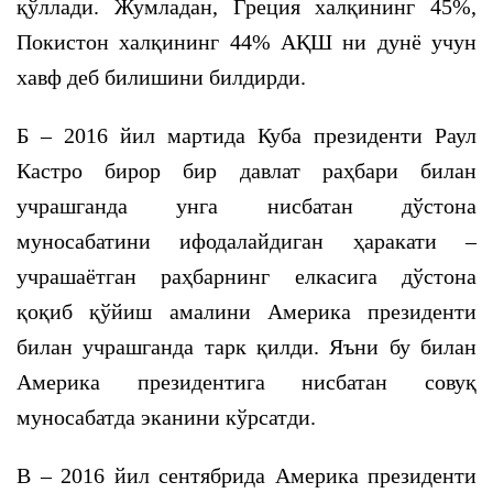
қўллади. Жумладан, Греция халқининг 45%,
Покистон халқининг 44% АҚШ ни дунё учун
хавф деб билишини билдирди.
Б – 2016 йил мартида Куба президенти Раул
Кастро бирор бир давлат раҳбари билан
учрашганда унга нисбатан дўстона
муносабатини ифодалайдиган ҳаракати –
учрашаётган раҳбарнинг елкасига дўстона
қоқиб қўйиш амалини Америка президенти
билан учрашганда тарк қилди. Яъни бу билан
Америка президентига нисбатан совуқ
муносабатда эканини кўрсатди.
В – 2016 йил сентябрида Америка президенти