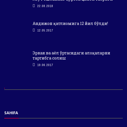
22.08.2018
Андижон қатлиомига 12 йил бўлди!
12.05.2017
Эркак ва аёл ўртасидаги алоқаларни
тартибга солиш
19.06.2017
SAHIFA