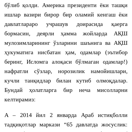
бўлиб қолди. Америка президенти ёки ташқи
ишлар вазири бирор бир оламий кенгаш ёки
давлатлараро учрашув доирасида қаерга
бормасин, деярли ҳамма жойларда АҚШ
мулозимларининг ўзларини шаънига ва АҚШ
ҳукуматига нисбатан ҳам, одамлар (эътибор
беринг, Исломга алоқаси бўлмаган одамлар!)
нафратли сўзлар, норозилик намойишлари,
кучли танқидлар билан кутиб олмоқдалар.
Бундай ҳолатларга бир неча мисолларни
келтирамиз:
А – 2014 йил 2 январда Араб истиқболли
тадқиқотлар маркази “65 давлатда жосуслик: