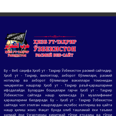
Бу – Веб саҳифа Ҳизб ут - Таҳрир Ўзбекистон расмий сайтидир.
Ҳизб ут - Таҳрир, вилоятлар, ахборот бўлимлари, расмий
нотиқлар ва ахборот бўлимлари вакиллари томонидан
чиқарилган нашрлар Ҳизб ут - Таҳрир раъй-қарашларини
ифодалайди. Булардан бошқалари гарчи Ҳизб ут - Таҳрир
Ўзбекистон сайтида нашр қилинсада ўз муаллифининг
қарашларини билдиради. Бу – Ҳизб ут - Таҳрир Ўзбекистон
сайтида чоп этилган нашрлардан иқтибос келтириш ва қайта
нашр қилиш жоиз. Фақат бунда олиб ташламай ёки таъвил
қилмай ёки ўзгартириш киритмай тўғри етказиш ва тўғри