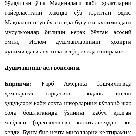
бўладиган ўша Мадинадаги каби ҳолатларни
тайёрлаётгани ҳақида сўз юритган эдик.
Мақоланинг ушбу сонида бугунги кунимиздаги
мусулмонлар билиши керак бўлган асосий
омил, Ислом душманларининг ҳозирги
кунимиздаги асл ҳолати тўғрисида гапирамиз.
Душманнинг асл воқелиги
Биринчи:
Ғарб Америка бошчилигида
демократия тарқатиш, озодлик, инсон
ҳуқуқлари каби сохта шиорларини кўтариб жар
сола бошлаганида ўзининг қабул қилган
мабдаси (идеологияси) капитализмдан воз
кечди. Бунга бир нечта мисолларни келтирамиз: