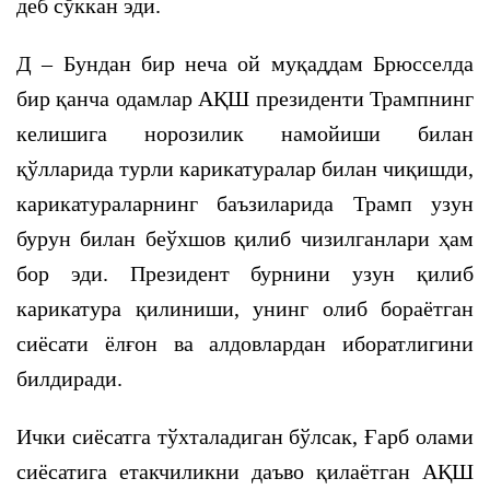
деб сўккан эди.
Д – Бундан бир неча ой муқаддам Брюсселда
бир қанча одамлар АҚШ президенти Трампнинг
келишига норозилик намойиши билан
қўлларида турли карикатуралар билан чиқишди,
карикатураларнинг баъзиларида Трамп узун
бурун билан беўхшов қилиб чизилганлари ҳам
бор эди. Президент бурнини узун қилиб
карикатура қилиниши, унинг олиб бораётган
сиёсати ёлғон ва алдовлардан иборатлигини
билдиради.
Ички сиёсатга тўхталадиган бўлсак, Ғарб олами
сиёсатига етакчиликни даъво қилаётган АҚШ