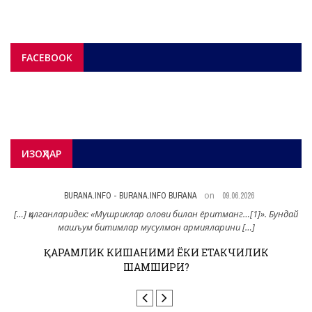
FACEBOOK
ИЗОҲЛАР
on
BURANA.INFO - BURANA.INFO BURANA
09.06.2026
н
[…] қилганларидек: «Мушриклар олови билан ёритманг…[1]». Бундай
машъум битимлар мусулмон армияларини […]
ҚАРАМЛИК КИШАНИМИ ЁКИ ЕТАКЧИЛИК
ШАМШИРИ?