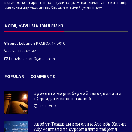
иқтибос келтириш шарт қилинади. Нақл қилинган ёки нашр
қилинган нарсанинг манбаини ҳам айтиб ўтиш шарт.
АЛОҚА УЧУН МАНЗИЛИМИЗ
Beirut-Lebanon P.O.BOX 14-5010
0096 113 07 59 4
ht.uzbekistan@gmail.com
POPULAR
COMMENTS
Эр аёлига маҳрни бермай талоқ қилиши
тўғрсидаги саволга жавоб
08.01.2017
Ҳизб ут-Таҳрир амири олим Ато ибн Халил
Абу Роштанинг қурбон ҳайити табриги