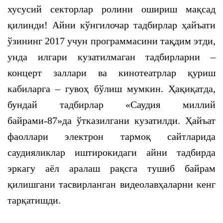
хусусий секторлар ролини ошириш мақсад
қилинди! Айни кўнгилочар тадбирлар ҳайъати
ўзининг 2017 учун программасини тақдим этди,
унда илгари кузатилмаган тадбирларни –
концерт заллари ва кинотеатрлар қуриш
кабиларга – гувоҳ бўлиш мумкин. Ҳақиқатда,
бундай тадбирлар «Саудия миллий
байрами-87»да ўтказилгани кузатилди. Ҳайъат
фаоллари электрон тармоқ сайтларида
саудияликлар иштирокидаги айни тадбирда
эркагу аёл аралаш рақсга тушиб байрам
қилишгани тасвирланган видеолавҳаларни кенг
тарқатишди.