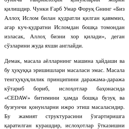
қилишдир. Чунки Ғарб Умар Форуқ Gнинг «Биз
Аллоҳ Ислом билан қудратли қилган қавммиз,
агар куч-қудратни Исломдан бошқа томондан
изласак, Аллоҳ бизни хор қилади», деган
сўзларини жуда яхши англайди.
Демак, масала аёлларнинг машина ҳайдаши ва
бу ҳуқуққа эришишлари масаласи эмас. Масала
тенгҳуқуқлилик принципини даражама-даража
кўтариб бориб, ислоҳотлар баҳонасида
«CEDAW» битимини ҳамда бошқа бузуқ ва
бузғунчи қонунларни ижро этиш масаласидир.
Бу жамият структурасини ўзгартиришга
қаратилган курашдир, ислоҳотлар ўтказишни