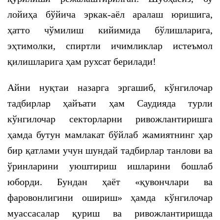
лойиҳа бўйича эркак-аёл аралаш юришига,
ҳатто чўмилиш кийимида бўлишларига,
эҳтимолки, спиртли ичимликлар истеъмол
қилишларига ҳам рухсат берилади!
Айни нуқтаи назарга эргашиб, кўнгилочар
тадбирлар ҳайъати ҳам Саудияда турли
кўнгилочар секторларни ривожлантиришга
ҳамда бутун мамлакат бўйлаб жамиятнинг ҳар
бир қатлами учун шундай тадбирлар танлови ва
ўринларини уюштириш ишларини бошлаб
юборди. Бундан ҳаёт «қувончлари ва
фаровонлигини ошириш» ҳамда кўнгилочар
муассасалар қуриш ва ривожлантиришда