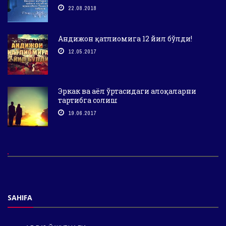
22.08.2018
Андижон қатлиомига 12 йил бўлди!
12.05.2017
Эркак ва аёл ўртасидаги алоқаларни
тартибга солиш
19.06.2017
SAHIFA