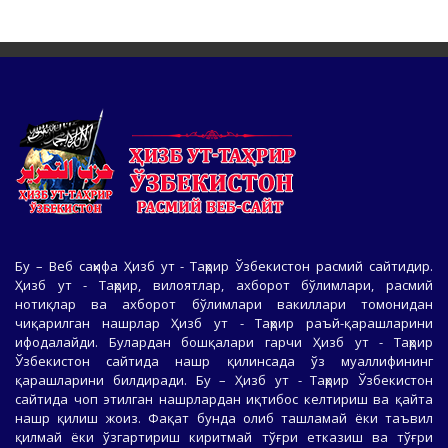
Бу – Веб саҳифа Ҳизб ут - Таҳрир Ўзбекистон расмий сайтидир.
Ҳизб ут - Таҳрир, вилоятлар, ахборот бўлимлари, расмий
нотиқлар ва ахборот бўлимлари вакиллари томонидан
чиқарилган нашрлар Ҳизб ут - Таҳрир раъй-қарашларини
ифодалайди. Булардан бошқалари гарчи Ҳизб ут - Таҳрир
Ўзбекистон сайтида нашр қилинсада ўз муаллифининг
қарашларини билдиради. Бу – Ҳизб ут - Таҳрир Ўзбекистон
сайтида чоп этилган нашрлардан иқтибос келтириш ва қайта
нашр қилиш жоиз. Фақат бунда олиб ташламай ёки таъвил
қилмай ёки ўзгартириш киритмай тўғри етказиш ва тўғри