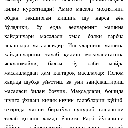
қилиб кўрсатишди! Аммо масала моҳиятини
обдан текширган кишига шу нарса аён
бўладики, бу ерда аёлларнинг машина
ҳайдашлари масаласи эмас, балки ғарбча
яшашлари масаласидир. Иш уларнинг машина
ҳайдашларини талаб қилиш масаласигагина
чекланмайди, балки бу каби майда
масалалардан ҳам каттароқ масалалар: Ислом
ҳақида шубҳа уйғотиш ва уни заифлаштириш
масаласи билан боғлиқ. Мақсадлари, бошида
шунга ўхшаш кичик-кичик талабларни қўйиб,
охирида динни биратўла супуриб ташлашни
талаб қилиш ҳамда ўрнига Ғарб йўналиши
бўйича ғайриилоҳий қонунларни жорий