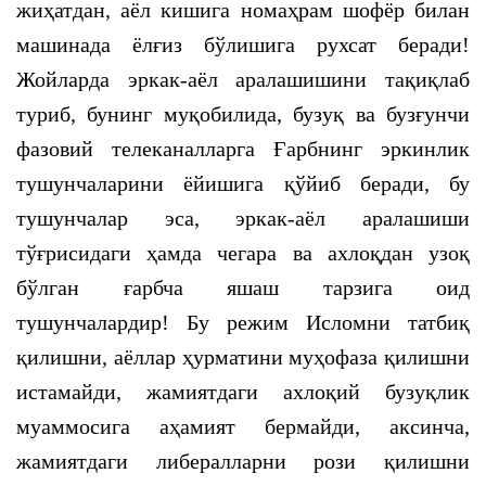
жиҳатдан, аёл кишига номаҳрам шофёр билан
машинада ёлғиз бўлишига рухсат беради!
Жойларда эркак-аёл аралашишини тақиқлаб
туриб, бунинг муқобилида, бузуқ ва бузғунчи
фазовий телеканалларга Ғарбнинг эркинлик
тушунчаларини ёйишига қўйиб беради, бу
тушунчалар эса, эркак-аёл аралашиши
тўғрисидаги ҳамда чегара ва ахлоқдан узоқ
бўлган ғарбча яшаш тарзига оид
тушунчалардир! Бу режим Исломни татбиқ
қилишни, аёллар ҳурматини муҳофаза қилишни
истамайди, жамиятдаги ахлоқий бузуқлик
муаммосига аҳамият бермайди, аксинча,
жамиятдаги либералларни рози қилишни