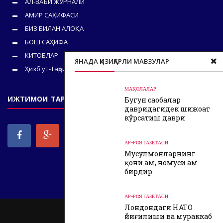
АЛ-ВАЪЙ ЖУРНАЛИ
АМИР САҲИФАСИ
БИЗ БИЛАН АЛОҚА
БОШ САҲИФА
КИТОБЛАР
ЯНАДА ҚИЗИҚАРЛИ МАВЗУЛАР
Ҳизб ут-Таҳрир
МАҚОЛАЛАР
ИЖТИМОИ ТАРМОҚЛАРИМИЗ
Бугун саҳобалар
давридагидек шижоат
кўрсатиш даври
АР-РОЯ ГАЗЕТАСИ
Мусулмонларнинг
қони ҳам, номуси ҳам
бирдир
АР-РОЯ ГАЗЕТАСИ
Лондондаги НАТО
CONTACT
ABOUT US
HOME
йиғилиши ва мураккаб