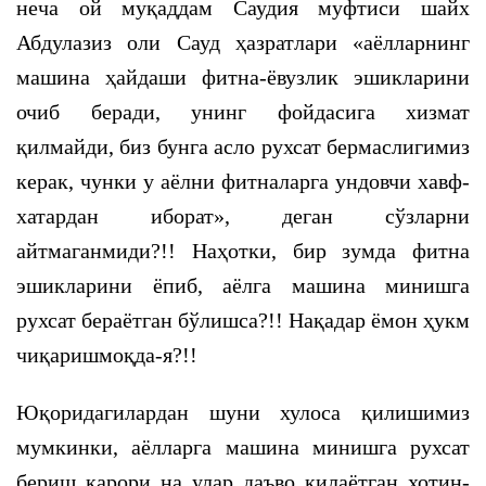
неча ой муқаддам Саудия муфтиси шайх
Абдулазиз оли Сауд ҳазратлари «аёлларнинг
машина ҳайдаши фитна-ёвузлик эшикларини
очиб беради, унинг фойдасига хизмат
қилмайди, биз бунга асло рухсат бермаслигимиз
керак, чунки у аёлни фитналарга ундовчи хавф-
хатардан иборат», деган сўзларни
айтмаганмиди?!! Наҳотки, бир зумда фитна
эшикларини ёпиб, аёлга машина минишга
рухсат бераётган бўлишса?!! Нақадар ёмон ҳукм
чиқаришмоқда-я?!!
Юқоридагилардан шуни хулоса қилишимиз
мумкинки, аёлларга машина минишга рухсат
бериш қарори на улар даъво қилаётган хотин-