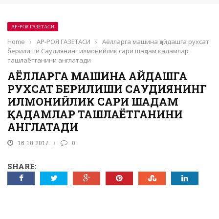
АР-РОЯ ГАЗЕТАСИ
Home
›
АР-РОЯ ГАЗЕТАСИ
›
Аёлларга машина ҳайдашга рухсат
берилиши Саудиянинг илмонийлик сари шаҳдам қадамлар
ташлаётганини англатади
АЁЛЛАРГА МАШИНА ҲАЙДАШГА
РУХСАТ БЕРИЛИШИ САУДИЯНИНГ
ИЛМОНИЙЛИК САРИ ШАҲДАМ
ҚАДАМЛАР ТАШЛАЁТГАНИНИ
АНГЛАТАДИ
16.10.2017
0
SHARE: