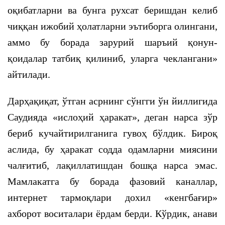
оқибатларни ва бунга рухсат беришдан келиб
чиққан ижобий ҳолатларни эътиборга олингани,
аммо бу борада зарурий шаръий қонун-
қоидалар татбиқ қилиниб, уларга чеклангани»
айтилади.
Дарҳақиқат, ўтган асрнинг сўнгги ўн йиллигида
Саудияда «ислоҳий ҳаракат», деган нарса зўр
бериб кучайтирилганига гувоҳ бўлдик. Бироқ
аслида, бу ҳаракат содда одамларни миясини
чалғитиб, лақиллатишдан бошқа нарса эмас.
Мамлакатга бу борада фазовий каналлар,
интернет тармоқлари дохил «кенгбағир»
ахборот воситалари ёрдам берди. Кўрдик, анави