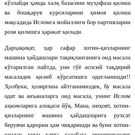
кўзлайди ҳамда халқ базасини муҳофаза қилиш
ва бошқарув курсиларини ҳимоя қилиш
мақсадида Исломга мойиллиги бор партияларни
рози қилишга ҳаракат қилади.
Дарҳақиқат, ҳар сафар хотин-қизларнинг
машина ҳайдашлари тақиқланганига оид масала
кўтарилган пайтда, уни гўё асосий тақдирий
масаладек қилиб кўрсатишга одатланишди!!
Ҳолбуки, ҳозиргина айтганимиздек, бу масала
одат ва анъаналарга оид масала, унинг Ислом
аҳкомларига алоқаси йўқ. Мана, ниҳоят, хотин-
қизларнинг машина ҳайдашларига рухсат
берувчи қарорни ҳам чиқаришди ва буни хотин-
қизлар учун катта ғалабага эришишгандек