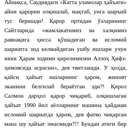
Айниқса, Саудиядаги «Катта уламолар ҳайъати»
айни қарорни олқишлаб, мақтаб, унга шаръий
тус беришди! Қарор ортидан ўзларининг
Сайтларида «мамлакатимиз ва халқимиз
равнақига ҳисса қўшадиган ва исломий
шариатга зид келмайдиган ушбу ишлари учун
икки Ҳарам ходими қиролимизни Аллоҳ Ҳифз-
ҳимоясида асрасин», дея твитлашди. У ҳолда,
қайси ҳайъат ишларнинг ҳаром, жиноят
эканини белгилаб бераётган эди?! Қирол
Салмон дарҳол қарор чиқариб, олқишлаган
ҳайъат 1990 йил аёлларнинг машина ҳайдаши
исломий шариатда ҳаром, дея фатво чиқарган
мана шу ҳайъат эмасмиди?!! Бундан атиги бир