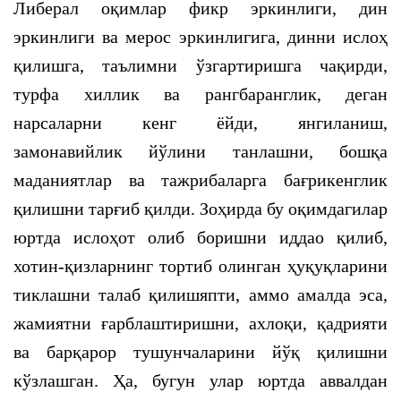
Либерал оқимлар фикр эркинлиги, дин
эркинлиги ва мерос эркинлигига, динни ислоҳ
қилишга, таълимни ўзгартиришга чақирди,
турфа хиллик ва рангбаранглик, деган
нарсаларни кенг ёйди, янгиланиш,
замонавийлик йўлини танлашни, бошқа
маданиятлар ва тажрибаларга бағрикенглик
қилишни тарғиб қилди. Зоҳирда бу оқимдагилар
юртда ислоҳот олиб боришни иддао қилиб,
хотин-қизларнинг тортиб олинган ҳуқуқларини
тиклашни талаб қилишяпти, аммо амалда эса,
жамиятни ғарблаштиришни, ахлоқи, қадрияти
ва барқарор тушунчаларини йўқ қилишни
кўзлашган. Ҳа, бугун улар юртда аввалдан