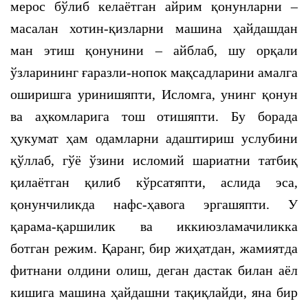
мерос бўлиб келаётган айрим қонунларни –
масалан хотин-қизларни машина ҳайдашдан
ман этиш қонунини – айблаб, шу орқали
ўзларининг ғаразли-нопок мақсадларини амалга
оширишга уринишяпти, Исломга, унинг қонун
ва аҳкомларига тош отишяпти. Бу борада
ҳукумат ҳам одамларни адаштириш услубини
қўллаб, гўё ўзини исломий шариатни татбиқ
қилаётган қилиб кўрсатяпти, аслида эса,
қонунчиликда нафс-ҳавога эргашяпти. У
қарама-қаршилик ва иккиюзламачиликка
ботган режим. Қаранг, бир жиҳатдан, жамиятда
фитнани олдини олиш, деган дастак билан аёл
кишига машина ҳайдашни тақиқлайди, яна бир