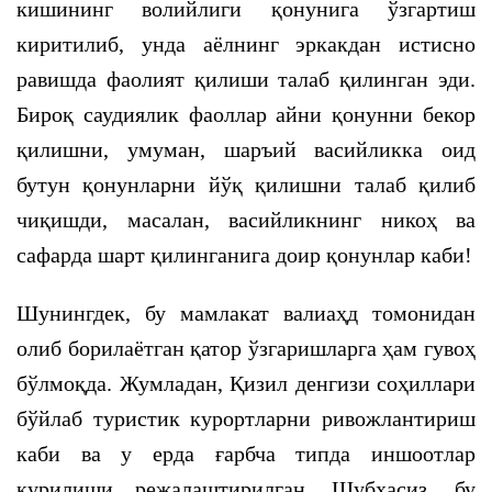
кишининг волийлиги қонунига ўзгартиш
киритилиб, унда аёлнинг эркакдан истисно
равишда фаолият қилиши талаб қилинган эди.
Бироқ саудиялик фаоллар айни қонунни бекор
қилишни, умуман, шаръий васийликка оид
бутун қонунларни йўқ қилишни талаб қилиб
чиқишди, масалан, васийликнинг никоҳ ва
сафарда шарт қилинганига доир қонунлар каби!
Шунингдек, бу мамлакат валиаҳд томонидан
олиб борилаётган қатор ўзгаришларга ҳам гувоҳ
бўлмоқда. Жумладан, Қизил денгизи соҳиллари
бўйлаб туристик курортларни ривожлантириш
каби ва у ерда ғарбча типда иншоотлар
қурилиши режалаштирилган. Шубҳасиз, бу