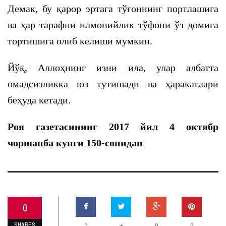
Демак, бу қарор эртага тўғоннинг портлашига
ва ҳар тарафни илмонийлик тўфони ўз домига
тортишига олиб келиши мумкин.
Йўқ, Аллоҳнинг изни ила, улар албатта
омадсизликка юз тутишади ва ҳаракатлари
беҳуда кетади.
Роя газетасининг 2017 йил 4 октябр
чоршанба кунги 150-сонидан
0
SHARES
+
0
0
0