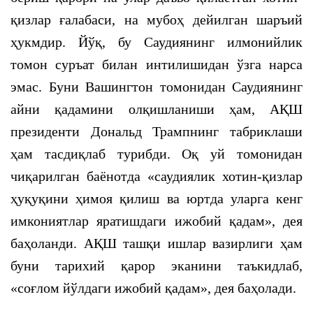
қизлар ғалабаси, на мубоҳ дейилган шаръий
ҳукмдир. Йўқ, бу Саудиянинг илмонийлик
томон суръат билан интилишидан ўзга нарса
эмас. Буни Вашингтон томонидан Саудиянинг
айни қадамини олқишланиши ҳам, АҚШ
президенти Дональд Трампнинг табриклаши
ҳам тасдиқлаб турибди. Оқ уй томонидан
чиқарилган баёнотда «саудиялик хотин-қизлар
ҳуқуқини ҳимоя қилиш ва юртда уларга кенг
имкониятлар яратишдаги ижобий қадам», дея
баҳоланди. АҚШ ташқи ишлар вазирлиги ҳам
буни тарихий қарор эканини таъкидлаб,
«соғлом йўлдаги ижобий қадам», дея баҳолади.