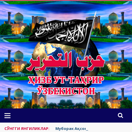
СЎНГГИ ЯНГИЛИКЛАР:
Муборак Ақсонинг яҳудийлардан т