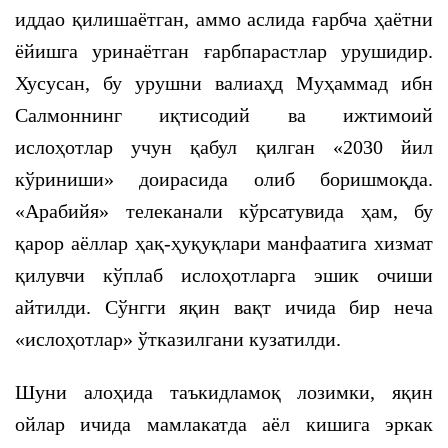
иддао қилишаётган, аммо аслида ғарбча ҳаётни
ёйишга уринаётган ғарбпарастлар урушидир.
Хусусан, бу урушни валиаҳд Муҳаммад ибн
Салмоннинг иқтисодий ва ижтимоий
ислоҳотлар учун қабул қилган «2030 йил
кўриниши» доирасида олиб боришмоқда.
«Арабийя» телеканали кўрсатувида ҳам, бу
қарор аёллар ҳақ-ҳуқуқлари манфаатига хизмат
қилувчи кўплаб ислоҳотларга эшик очиши
айтилди. Сўнгги яқин вақт ичида бир неча
«ислоҳотлар» ўтказилгани кузатилди.
Шуни алоҳида таъкидламоқ лозимки, яқин
ойлар ичида мамлакатда аёл кишига эркак