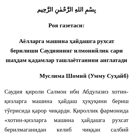
بِسْمِ اللهِ الرَّحْمٰنِ الرَّحِيم
Роя газетаси:
А
ёлларга машина
ҳайдашга рухсат
берилиши Саудиянинг илмонийлик сари
шаҳдам қадамлар ташлаётганини англатади
Муслима Шомий (Умму Суҳайб)
Саудия қироли Салмон ибн Абдулазиз хотин-
қизларга машина ҳайдаш ҳуқуқини бериш
тўғрисида қарор чиқарди. Қироллик фармонида
«хотин-қизларга машина ҳайдашга рухсат
берилмаганидан келиб чиққан салбий