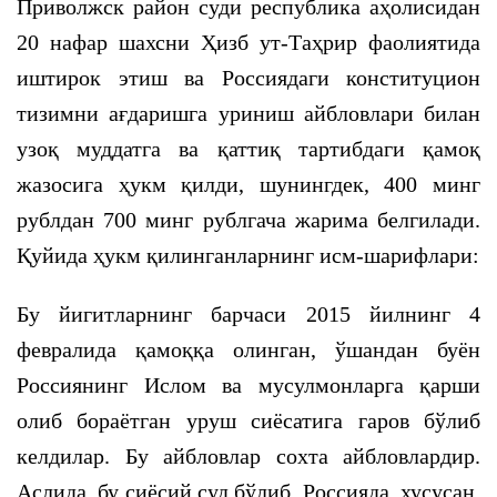
Приволжск район суди республика аҳолисидан
20 нафар шахсни Ҳизб ут-Таҳрир фаолиятида
иштирок этиш ва Россиядаги конституцион
тизимни ағдаришга уриниш айбловлари билан
узоқ муддатга ва қаттиқ тартибдаги қамоқ
жазосига ҳукм қилди, шунингдек, 400 минг
рублдан 700 минг рублгача жарима белгилади.
Қуйида ҳукм қилинганларнинг исм-шарифлари:
Бу йигитларнинг барчаси 2015 йилнинг 4
февралида қамоққа олинган, ўшандан буён
Россиянинг Ислом ва мусулмонларга қарши
олиб бораётган уруш сиёсатига гаров бўлиб
келдилар. Бу айбловлар сохта айбловлардир.
Аслида, бу сиёсий суд бўлиб, Россияда, хусусан,