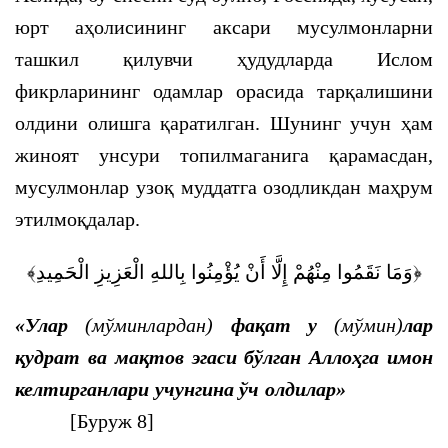
юрт аҳолисининг аксари мусулмонларни
ташкил қилувчи ҳудудларда Ислом
фикрларининг одамлар орасида тарқалишини
олдини олишга қаратилган. Шунинг учун ҳам
жиноят унсури топилмаганига қарамасдан,
мусулмонлар узоқ муддатга озодликдан маҳрум
этилмоқдалар.
﴿وَمَا نَقَمُوا مِنْهُمْ إِلَّا أَنْ يُؤْمِنُوا بِاللهِ الْعَزِيزِ الْحَمِيدِ﴾
«Улар
(мўминлардан)
фақат у
(мўмин)
лар
қудрат ва мақтов эгаси бўлган Аллоҳга имон
келтирганлари учунгина ўч олдилар»
[Буруж 8]