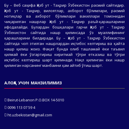
Бу – Веб саҳифа Ҳизб ут - Таҳрир Ўзбекистон расмий сайтидир.
Ҳизб ут - Таҳрир, вилоятлар, ахборот бўлимлари, расмий
нотиқлар ва ахборот бўлимлари вакиллари томонидан
чиқарилган нашрлар Ҳизб ут - Таҳрир раъй-қарашларини
ифодалайди. Булардан бошқалари гарчи Ҳизб ут - Таҳрир
Ўзбекистон сайтида нашр қилинсада ўз муаллифининг
қарашларини билдиради. Бу – Ҳизб ут - Таҳрир Ўзбекистон
сайтида чоп этилган нашрлардан иқтибос келтириш ва қайта
нашр қилиш жоиз. Фақат бунда олиб ташламай ёки таъвил
қилмай ёки ўзгартириш киритмай тўғри етказиш ва тўғри
иқтибос келтириш шарт қилинади. Нақл қилинган ёки нашр
қилинган нарсанинг манбаини ҳам айтиб ўтиш шарт.
АЛОҚА УЧУН МАНЗИЛИМИЗ
Beirut-Lebanon P.O.BOX 14-5010
0096 113 07 59 4
ht.uzbekistan@gmail.com