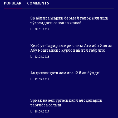
POPULAR
COMMENTS
Эр аёлига маҳрни бермай талоқ қилиши
тўғрсидаги саволга жавоб
08.01.2017
Ҳизб ут-Таҳрир амири олим Ато ибн Халил
Абу Роштанинг қурбон ҳайити табриги
22.08.2018
Андижон қатлиомига 12 йил бўлди!
12.05.2017
Эркак ва аёл ўртасидаги алоқаларни
тартибга солиш
19.06.2017