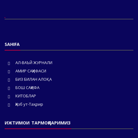
SAHIFA
АЛ-ВАЪЙ ЖУРНАЛИ
АМИР САҲИФАСИ
БИЗ БИЛАН АЛОҚА
БОШ САҲИФА
КИТОБЛАР
Ҳизб ут-Таҳрир
ИЖТИМОИ ТАРМОҚЛАРИМИЗ