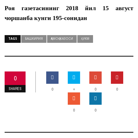
Роя газетасининг 2018 йил
15
август
чоршанба кунги 19
5-сонидан
TAGS
БАШКИРИЯ
ҚАМОҚ ЖАЗОСИ
ҲУКМ
0
SHARES
+
0
0
0
0
0