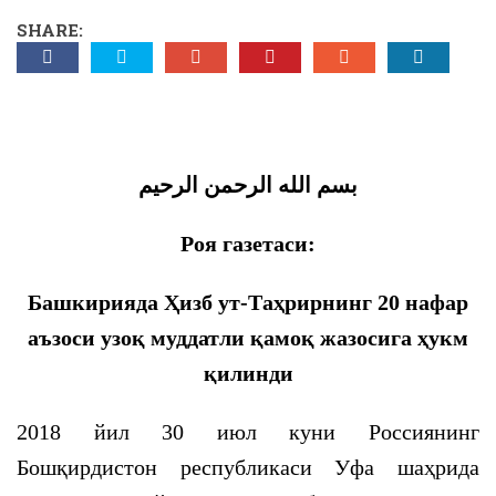
SHARE:
بسم الله الرحمن الرحيم
Роя газетаси:
Башкирияда Ҳизб ут-Таҳрирнинг 20 нафар
аъзоси узоқ муддатли қамоқ жазосига ҳукм
қилинди
2018 йил 30 июл куни Россиянинг
Бошқирдистон республикаси Уфа шаҳрида