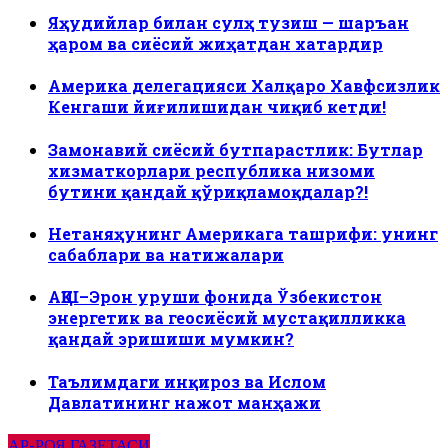
Яҳудийлар билан сулҳ тузиш — шаръан
ҳаром ва сиёсий жиҳатдан хатардир
Америка делегацияси Халқаро Хавфсизлик
Кенгаши йиғилишидан чиқиб кетди!
Замонавий сиёсий бутпарастлик: Бутлар
хизматкорлари республика низоми
бутини қандай қўриқламоқдалар?!
Нетаняҳунинг Америкага ташрифи: унинг
сабаблари ва натижалари
АҚШ–Эрон уруши фонида Ўзбекистон
энергетик ва геосиёсий мустақилликка
қандай эришиши мумкин?
Таълимдаги инқироз ва Ислом
Давлатининг нажот манҳажи
АР-РОЯ ГАЗЕТАСИ