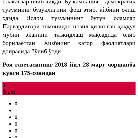
плакатлар илиб чиқди. Бу кампания – демократик
тузумнинг бузуқлигини фош этиб, айбини очиш
ҳамда Ислом тузумининг бутун оламлар
Парвардигори томонидан нозил қилинган ҳаққул
мубин эканини таъкидлаш мақсадида олиб
борилаётган Ҳизбнинг қатор фаолиятлари
доирасида бўлиб ўтди.
Роя газетасининг 2018 йил 28 март чоршанба
кунги 175-сонидан
0
Shares
0
+
0
0
0
0