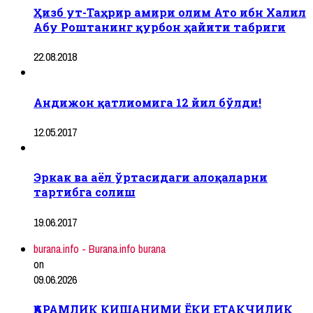
Ҳизб ут-Таҳрир амири олим Ато ибн Халил
Абу Роштанинг қурбон ҳайити табриги
22.08.2018
Андижон қатлиомига 12 йил бўлди!
12.05.2017
Эркак ва аёл ўртасидаги алоқаларни
тартибга солиш
19.06.2017
burana.info - Burana.info burana
on
09.06.2026
ҚАРАМЛИК КИШАНИМИ ЁКИ ЕТАКЧИЛИК