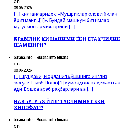
on
09.06.2026
[…] қилганларидек: «Мушриклар олови билан
ёритманг…[1]». Бундай машъум битимлар
мусулмон армияларини […]
ҚАРАМЛИК КИШАНИМИ ЁКИ ЕТАКЧИЛИК
ШАМШИРИ?
burana.info - Burana.info burana
on
08.06.2026
[…] шундаки, Иордания қўшинига инглиз
жосуси Глабб Пошо[1] қўмондонлик қилаётган
эди. Бошқа араб раҳбарлари ва […]
НАКБАГА 78 ЙИЛ: ТАСЛИМИЯТ ЁКИ
ХИЛОФАТ?!
burana.info - Burana.info burana
on