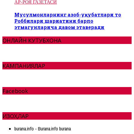
АР-РОЯ ГАЗЕТАСИ
Мусулмонларнинг азоб-уқубатлари то
Роббилари шариатини барпо
этмагунларича давом этаверади
ОНЛАЙН КУТУБХОНА
КАМПАНИЯЛАР
Facebook
ИЗОҲЛАР
burana.info - Burana.info burana