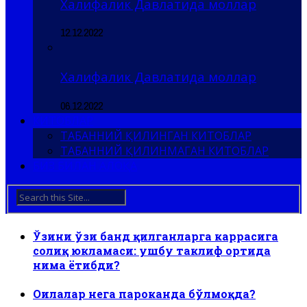
Халифалик Давлатида моллар
12.12.2022
Халифалик Давлатида моллар
06.12.2022
КИТОБЛАР
ТАБАННИЙ ҚИЛИНГАН КИТОБЛАР
ТАБАННИЙ ҚИЛИНМАГАН КИТОБЛАР
БИЗ БИЛАН АЛОҚА
Ўзини ўзи банд қилганларга каррасига
солиқ юкламаси: ушбу таклиф ортида
нима ётибди?
Оилалар нега пароканда бўлмоқда?