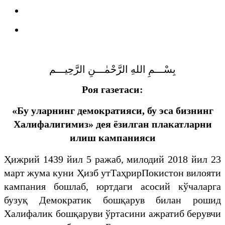
بِسْـــمِ اللهِ الرَّحْمٰـــنِ الرَّحِيـــم
Роя газетаси:
«Бу уларнинг демократияси, бу эса бизнинг
Халифалигимиз» дея ёзилган плакатларни
илиш кампанияси
Ҳижрий 1439 йил 5 ражаб, милодий 2018 йил 23
март жума куни Ҳизб ут­Таҳрир­Покистон вилояти
кампания бошлаб, юртдаги асосий кўчаларга
бузуқ Демократик бошқарув билан рошид
Халифалик бошқаруви ўртасини ажратиб берувчи