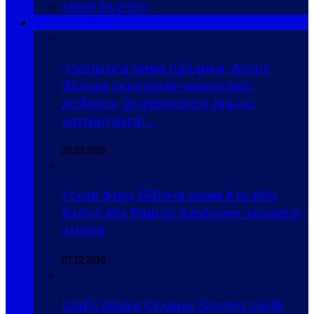
ХАБАР ВА ИЗОҲ
ҲИЗБ УТ-ТАҲРИР
“Сизларга нима бўлдики, Аллоҳ
йўлида (жиҳодга) чиқинглар,
дейилса, ўз ерингизга (яъни,
юртингизга) ...
23.03.2025
Усули фиқҳ бўйича олим Ато ибн
Халил Абу Рашта: Ҳизбнинг ҳозирги
амири
07.12.2016
Шайх Абдул Қаддим Заллум: Ҳизб