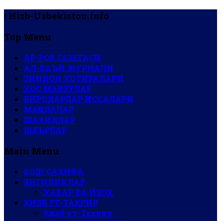
| Hizb-Uzbekiston.info
Top Menu
АР-РОЯ ГАЗЕТАСИ
АЛ-ВАЪЙ ЖУРНАЛИ
ЗИНДОН ХОТИРАЛАРИ
ХОС МАВЗУЛАР
БИРОДАРЛАР ҚИССАЛАРИ
МАҚОЛАЛАР
ШАҲИДЛАР
ШЕЪРЛАР
Main Menu
БОШ САҲИФА
ЯНГИЛИКЛАР
ХАБАР ВА ИЗОҲ
ҲИЗБ УТ-ТАҲРИР
Ҳизб ут-Таҳрир