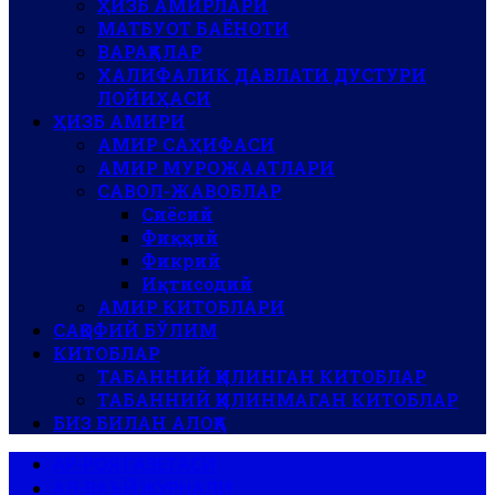
ҲИЗБ АМИРЛАРИ
МАТБУОТ БАЁНОТИ
ВАРАҚАЛАР
ХАЛИФАЛИК ДАВЛАТИ ДУСТУРИ
ЛОЙИҲАСИ
ҲИЗБ АМИРИ
АМИР САҲИФАСИ
АМИР МУРОЖААТЛАРИ
САВОЛ-ЖАВОБЛАР
Сиёсий
Фиқҳий
Фикрий
Иқтисодий
АМИР КИТОБЛАРИ
САҚОФИЙ БЎЛИМ
КИТОБЛАР
ТАБАННИЙ ҚИЛИНГАН КИТОБЛАР
ТАБАННИЙ ҚИЛИНМАГАН КИТОБЛАР
БИЗ БИЛАН АЛОҚА
АР-РОЯ ГАЗЕТАСИ
АЛ-ВАЪЙ ЖУРНАЛИ