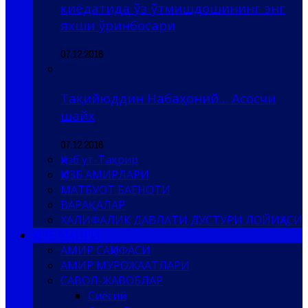
қиёдатида ўз ўтмишдошининг энг
яхши ўринбосари
07.12.2016
Тақийюддин Набаҳоний… Асосчи
шайх
07.12.2016
Ҳизб ут-Таҳрир
ҲИЗБ АМИРЛАРИ
МАТБУОТ БАЁНОТИ
ВАРАҚАЛАР
ХАЛИФАЛИК ДАВЛАТИ ДУСТУРИ ЛОЙИҲАСИ
ҲИЗБ АМИРИ
АМИР САҲИФАСИ
АМИР МУРОЖААТЛАРИ
САВОЛ-ЖАВОБЛАР
Сиёсий