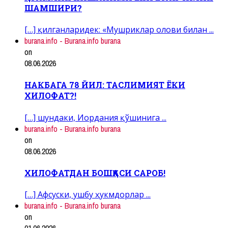
ШАМШИРИ?
[…] қилганларидек: «Мушриклар олови билан ...
burana.info - Burana.info burana
on
08.06.2026
НАКБАГА 78 ЙИЛ: ТАСЛИМИЯТ ЁКИ
ХИЛОФАТ?!
[…] шундаки, Иордания қўшинига ...
burana.info - Burana.info burana
on
08.06.2026
ХИЛОФАТДАН БОШҚАСИ САРОБ!
[…] Афсуски, ушбу ҳукмдорлар ...
burana.info - Burana.info burana
on