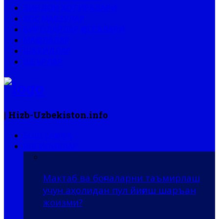
ЗИНДОН ХОТИРАЛАРИ
ХОС МАВЗУЛАР
БИРОДАРЛАР ҚИССАЛАРИ
МАҚОЛАЛАР
ШАҲИДЛАР
ШЕЪРЛАР
| Hizb-Uzbekiston.info
БОШ САҲИФА
ЯНГИЛИКЛАР
Мактаб ва боғчаларни таъмирлаш
учун аҳолидан пул йиғиш шаръан
жоизми?