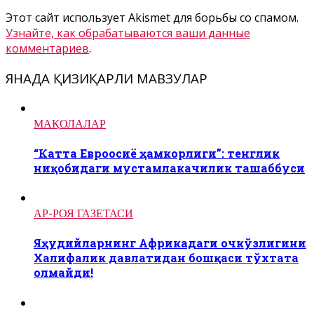
Этот сайт использует Akismet для борьбы со спамом.
Узнайте, как обрабатываются ваши данные
комментариев
.
ЯНАДА ҚИЗИҚАРЛИ МАВЗУЛАР
МАҚОЛАЛАР
“Катта Евроосиё ҳамкорлиги”: тенглик
ниқобидаги мустамлакачилик ташаббуси
АР-РОЯ ГАЗЕТАСИ
Яҳудийларнинг Африкадаги очкўзлигини
Халифалик давлатидан бошқаси тўхтата
олмайди!