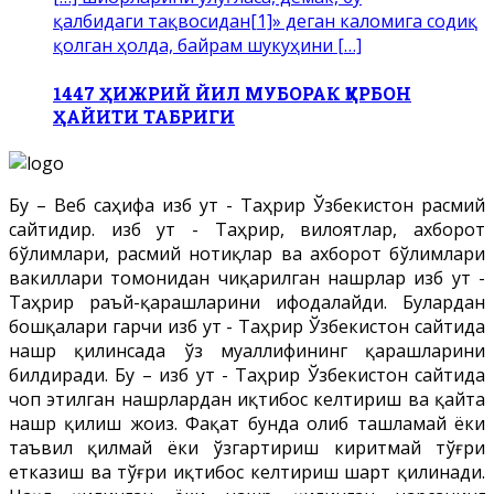
қалбидаги тақвосидан[1]» деган каломига содиқ
қолган ҳолда, байрам шукуҳини […]
1447 ҲИЖРИЙ ЙИЛ МУБОРАК ҚУРБОН
ҲАЙИТИ ТАБРИГИ
Бу – Веб саҳифа Ҳизб ут - Таҳрир Ўзбекистон расмий
сайтидир. Ҳизб ут - Таҳрир, вилоятлар, ахборот
бўлимлари, расмий нотиқлар ва ахборот бўлимлари
вакиллари томонидан чиқарилган нашрлар Ҳизб ут -
Таҳрир раъй-қарашларини ифодалайди. Булардан
бошқалари гарчи Ҳизб ут - Таҳрир Ўзбекистон сайтида
нашр қилинсада ўз муаллифининг қарашларини
билдиради. Бу – Ҳизб ут - Таҳрир Ўзбекистон сайтида
чоп этилган нашрлардан иқтибос келтириш ва қайта
нашр қилиш жоиз. Фақат бунда олиб ташламай ёки
таъвил қилмай ёки ўзгартириш киритмай тўғри
етказиш ва тўғри иқтибос келтириш шарт қилинади.