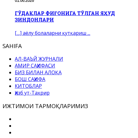
01.06.2026
ГЎДАКЛАР ФИҒОНИГА ТЎЛГАН ЯҲУД
ЗИНДОНЛАРИ
[…] аёлу болаларни қутқариш ...
SAHIFA
АЛ-ВАЪЙ ЖУРНАЛИ
АМИР САҲИФАСИ
БИЗ БИЛАН АЛОҚА
БОШ САҲИФА
КИТОБЛАР
Ҳизб ут-Таҳрир
ИЖТИМОИ ТАРМОҚЛАРИМИЗ