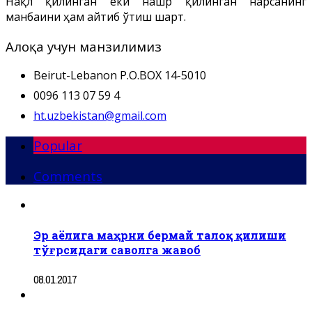
Нақл қилинган ёки нашр қилинган нарсанинг
манбаини ҳам айтиб ўтиш шарт.
Алоқа учун манзилимиз
Beirut-Lebanon P.O.BOX 14-5010
0096 113 07 59 4
ht.uzbekistan@gmail.com
Popular
Comments
Эр аёлига маҳрни бермай талоқ қилиши
тўғрсидаги саволга жавоб
08.01.2017