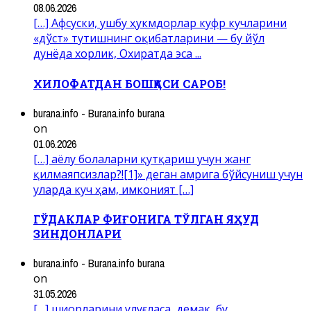
08.06.2026
[…] Афсуски, ушбу ҳукмдорлар куфр кучларини
«дўст» тутишнинг оқибатларини — бу йўл
дунёда хорлик, Охиратда эса ...
ХИЛОФАТДАН БОШҚАСИ САРОБ!
burana.info - Burana.info burana
on
01.06.2026
[…] аёлу болаларни қутқариш учун жанг
қилмаяпсизлар?![1]» деган амрига бўйсуниш учун
уларда куч ҳам, имконият […]
ГЎДАКЛАР ФИҒОНИГА ТЎЛГАН ЯҲУД
ЗИНДОНЛАРИ
burana.info - Burana.info burana
on
31.05.2026
[…] шиорларини улуғласа, демак, бу