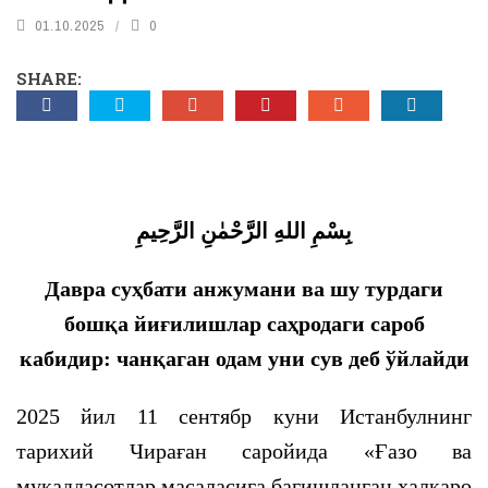
01.10.2025
0
SHARE:
بِسْمِ اللهِ الرَّحْمٰنِ الرَّحِيمِ
Давра суҳбати анжумани ва шу турдаги
бошқа йиғилишлар саҳродаги сароб
кабидир: чанқаган одам уни сув деб ўйлайди
2025 йил 11 сентябр куни Истанбулнинг
тарихий Чираған саройида «Ғазо ва
муқаддасотлар масаласига бағишланган халқаро