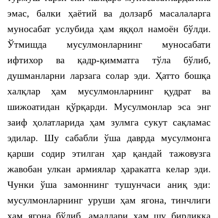
эмас, балки ҳаётий ва долзарб масалаларга
муносабат услубида ҳам яққол намоён бўлди.
Ўтмишда мусулмонларнинг муносабати
ифтихор ва қадр-қимматга тўла бўлиб,
душманларни ларзага солар эди. Ҳатто бошқа
халқлар ҳам мусулмонларнинг қудрат ва
шижоатидан қўрқарди. Мусулмонлар эса энг
заиф ҳолатларида ҳам зулмга сукут сақламас
эдилар. Шу сабабли ўша даврда мусулмонга
қарши содир этилган ҳар қандай тажовузга
жавобан улкан армиялар ҳаракатга келар эди.
Чунки ўша замоннинг тушунчаси аниқ эди:
мусулмонларнинг уруши ҳам ягона, тинчлиги
ҳам ягона бўлиб, амаллари ҳам шу бирликка