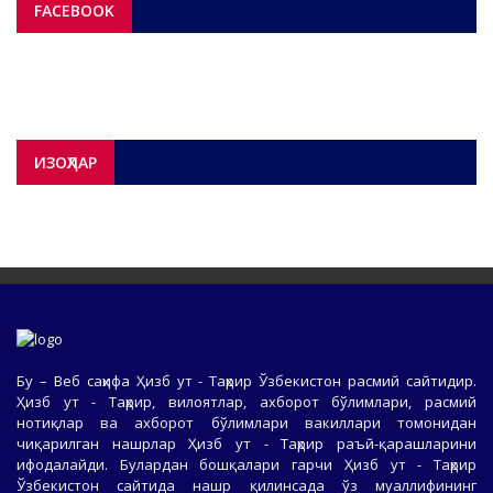
FACEBOOK
ИЗОҲЛАР
Бу – Веб саҳифа Ҳизб ут - Таҳрир Ўзбекистон расмий сайтидир.
Ҳизб ут - Таҳрир, вилоятлар, ахборот бўлимлари, расмий
нотиқлар ва ахборот бўлимлари вакиллари томонидан
чиқарилган нашрлар Ҳизб ут - Таҳрир раъй-қарашларини
ифодалайди. Булардан бошқалари гарчи Ҳизб ут - Таҳрир
Ўзбекистон сайтида нашр қилинсада ўз муаллифининг