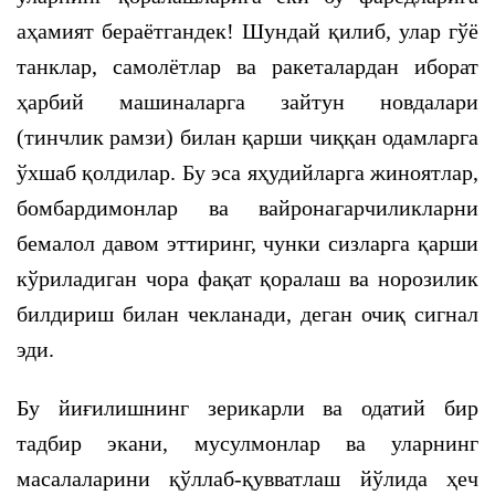
аҳамият бераётгандек! Шундай қилиб, улар гўё
танклар, самолётлар ва ракеталардан иборат
ҳарбий машиналарга зайтун новдалари
(тинчлик рамзи) билан қарши чиққан одамларга
ўхшаб қолдилар. Бу эса яҳудийларга жиноятлар,
бомбардимонлар ва вайронагарчиликларни
бемалол давом эттиринг, чунки сизларга қарши
кўриладиган чора фақат қоралаш ва норозилик
билдириш билан чекланади, деган очиқ сигнал
эди.
Бу йиғилишнинг зерикарли ва одатий бир
тадбир экани, мусулмонлар ва уларнинг
масалаларини қўллаб-қувватлаш йўлида ҳеч