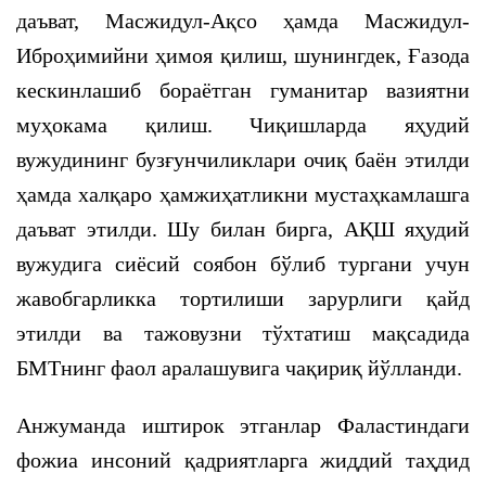
даъват, Масжидул-Ақсо ҳамда Масжидул-
Иброҳимийни ҳимоя қилиш, шунингдек, Ғазода
кескинлашиб бораётган гуманитар вазиятни
муҳокама қилиш. Чиқишларда яҳудий
вужудининг бузғунчиликлари очиқ баён этилди
ҳамда халқаро ҳамжиҳатликни мустаҳкамлашга
даъват этилди. Шу билан бирга, АҚШ яҳудий
вужудига сиёсий соябон бўлиб тургани учун
жавобгарликка тортилиши зарурлиги қайд
этилди ва тажовузни тўхтатиш мақсадида
БМТнинг фаол аралашувига чақириқ йўлланди.
Анжуманда иштирок этганлар Фаластиндаги
фожиа инсоний қадриятларга жиддий таҳдид