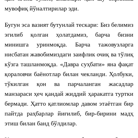
мувофиқ йўналтирилар эди.
Бугун эса вазият бутунлай тескари: Биз белимиз
эгилиб қолган ҳолатдамиз, барча бизни
минишга уринмоқда. Барча тажовузларга
нисбатан жавобимиздаги заифлик очиқ ва тўлиқ
кўзга ташланмоқда. «Давра суҳбати» яна фақат
қораловчи баёнотлар билан чекланди. Ҳолбуки,
тўкилган қон ва парчаланган жасадлар
манзараси ҳеч қандай жиддий ҳаракатга туртки
бермади. Ҳатто қатлиомлар давом этаётган бир
пайтда раҳбарлар йиғилиб, бир-бирини мадҳ
этиш билан банд бўлдилар.