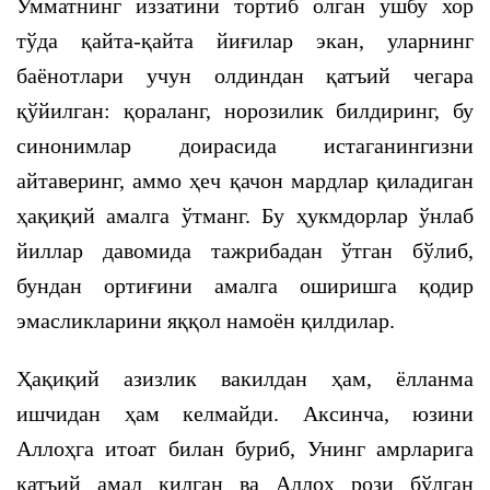
Умматнинг иззатини тортиб олган ушбу хор
тўда қайта-қайта йиғилар экан, уларнинг
баёнотлари учун олдиндан қатъий чегара
қўйилган: қораланг, норозилик билдиринг, бу
синонимлар доирасида истаганингизни
айтаверинг, аммо ҳеч қачон мардлар қиладиган
ҳақиқий амалга ўтманг. Бу ҳукмдорлар ўнлаб
йиллар давомида тажрибадан ўтган бўлиб,
бундан ортиғини амалга оширишга қодир
эмасликларини яққол намоён қилдилар.
Ҳақиқий азизлик вакилдан ҳам, ёлланма
ишчидан ҳам келмайди. Аксинча, юзини
Аллоҳга итоат билан буриб, Унинг амрларига
қатъий амал қилган ва Аллоҳ рози бўлган