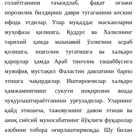
солаётганини таъкидлаб, фақат оғзаки
норозилик билдириш даври тугаганини кескин
ифода этдилар. Улар муқаддас масканларни
муҳофаза қилишга, Қуддус ва Халилнинг
тарихий ҳамда маънавий ўзлигини асраб
қолишга, ишғолни тугатишга ва халқаро
қарорлар ҳамда Араб тинчлик ташаббусига
мувофиқ мустақил Фаластин давлатини барпо
этишга чақирдилар. Иштирокчилар халқаро
ҳамжамиятнинг сукути инқирозни янада
чуқурлаштираётганини урғуладилар. Уларнинг
қайд этишича, тажовузнинг давом этиши ва
аниқ сиёсий муносабатнинг йўқлиги фуқаролар
азобини тобора оғирлаштирмоқда. Шу билан