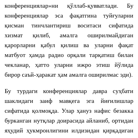
конференциялар»ни қўллаб-қувватлади. Бу
конференциялар эса фақатгина туйғуларни
қисман тинчлантириш воситаси сифатида
хизмат қилиб, амалга оширилмайдиган
қарорларни қабул қилиш ва уларни фақат
матбуот ҳамда радио орқали тарқатиш билан
чекланар, ҳатто уларни ижро этиш йўлида
бирор саъй-ҳаракат ҳам амалга оширилмас эди).
Бу турдаги конференциялар давра суҳбати
шаклидаги заиф мавқега эга йиғилишлар
сифатида қолмоқда. Улар ҳануз нафис безакка
бурканган нутқлар доирасида айланиб, ортидан
яҳудий ҳукмронлигини илдизидан қирқадиган