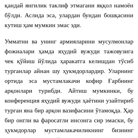
қандай янгилик таклиф этмагани яққол намоён
бўлди. Аслида эса, улардан бундан бошқасини
кутиш ҳам мумкин эмас эди.
Умматни ва унинг армияларини мусулмонлар
фожиалари ҳамда яҳудий вужуди тажовузига
чек қўйиш йўлида ҳаракатга келишдан тўсиб
турганлар айнан шу ҳукмдорлардир. Уларнинг
ортида эса мустамлакачи кофир Ғарбнинг
арқонлари турибди. Айтиш мумкинки, бу
конференция яҳудий вужуди ҳаётини узайтириб
турган яна бир арқон вазифасини ўтамоқда. Ҳар
бир онгли ва фаросатли инсонга сир эмаски, бу
ҳукмдорлар мустамлакачиликнинг бизнинг