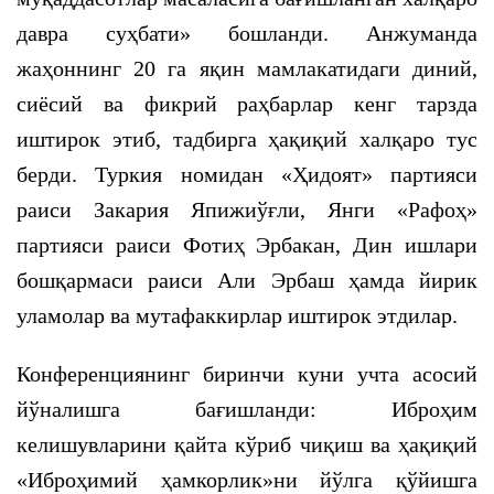
давра суҳбати» бошланди. Анжуманда
жаҳоннинг 20 га яқин мамлакатидаги диний,
сиёсий ва фикрий раҳбарлар кенг тарзда
иштирок этиб, тадбирга ҳақиқий халқаро тус
берди. Туркия номидан «Ҳидоят» партияси
раиси Закария Япижиўғли, Янги «Рафоҳ»
партияси раиси Фотиҳ Эрбакан, Дин ишлари
бошқармаси раиси Али Эрбаш ҳамда йирик
уламолар ва мутафаккирлар иштирок этдилар.
Конференциянинг биринчи куни учта асосий
йўналишга бағишланди: Иброҳим
келишувларини қайта кўриб чиқиш ва ҳақиқий
«Иброҳимий ҳамкорлик»ни йўлга қўйишга