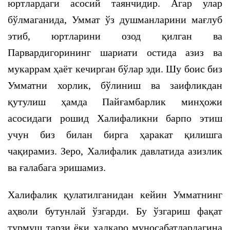
юртлардаги асосий таянчидир. Агар улар
бўлмаганида, Уммат ўз душманларини мағлуб
этиб, юртларини озод қилган ва
Парвардигорининг шариати остида азиз ва
мукаррам ҳаёт кечирган бўлар эди. Шу боис биз
Умматни хорлик, бўлиниш ва заифликдан
қутулиш ҳамда Пайғамбарлик минҳожи
асосидаги рошид Халифаликни барпо этиш
учун биз билан бирга ҳаракат қилишга
чақирамиз. Зеро, Халифалик давлатида азизлик
ва ғалабага эришамиз.
Халифалик қулатилганидан кейин Умматнинг
аҳволи бутунлай ўзгарди. Бу ўзгариш фақат
турмуш тарзи ёки халқаро муносабатлардагина