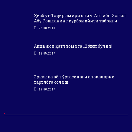
Ҳизб ут-Таҳрир амири олим Ато ибн Халил
Абу Роштанинг қурбон ҳайити табриги
22.08.2018
Андижон қатлиомига 12 йил бўлди!
12.05.2017
Эркак ва аёл ўртасидаги алоқаларни
тартибга солиш
19.06.2017