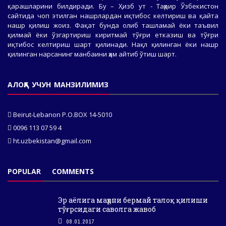
қарашларини билдиради. Бу – Ҳизб ут - Таҳрир Ўзбекистон
сайтида чоп этилган нашрлардан иқтибос келтириш ва қайта
нашр қилиш жоиз. Фақат бунда олиб ташламай ёки таъвил
қилмай ёки ўзгартириш киритмай тўғри етказиш ва тўғри
иқтибос келтириш шарт қилинади. Нақл қилинган ёки нашр
қилинган нарсанинг манбаини ҳам айтиб ўтиш шарт.
АЛОҚА УЧУН МАНЗИЛИМИЗ
Beirut-Lebanon P.O.BOX 14-5010
0096 113 07 59 4
ht.uzbekistan@gmail.com
POPULAR
COMMENTS
Эр аёлига маҳрни бермай талоқ қилиши
тўғрсидаги саволга жавоб
08.01.2017