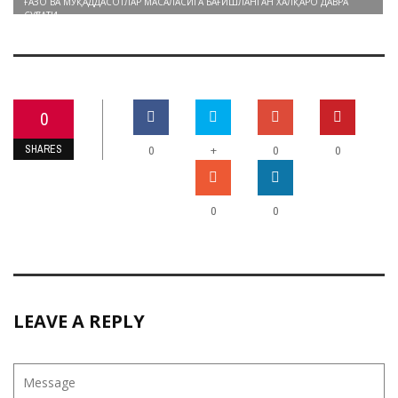
ҒАЗО ВА МУҚАДДАСОТЛАР МАСАЛАСИГА БАҒИШЛАНГАН ХАЛҚАРО ДАВРА
СУҲБАТИ
0
SHARES
+
0
0
0
0
0
LEAVE A REPLY