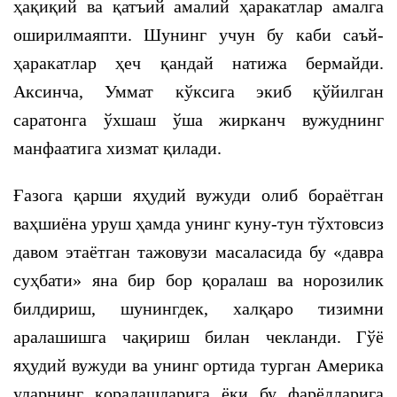
ҳақиқий ва қатъий амалий ҳаракатлар амалга
оширилмаяпти. Шунинг учун бу каби саъй-
ҳаракатлар ҳеч қандай натижа бермайди.
Аксинча, Уммат кўксига экиб қўйилган
саратонга ўхшаш ўша жирканч вужуднинг
манфаатига хизмат қилади.
Ғазога қарши яҳудий вужуди олиб бораётган
ваҳшиёна уруш ҳамда унинг куну-тун тўхтовсиз
давом этаётган тажовузи масаласида бу «давра
суҳбати» яна бир бор қоралаш ва норозилик
билдириш, шунингдек, халқаро тизимни
аралашишга чақириш билан чекланди. Гўё
яҳудий вужуди ва унинг ортида турган Америка
уларнинг қоралашларига ёки бу фарёдларига