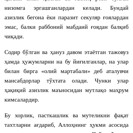
низомга эргашганлардан келади. Бундай
азизлик бегона ёки паразит секуляр ғоялардан
эмас, балки раббоний мабдаий ғоядан балқиб
чиқади.
Содир бўлган ва ҳануз давом этаётган тажовуз
ҳамда ҳужумларни на бу йиғилганлар, на улар
билан бирга «олий мартабали» деб аталувчи
мансабдорлар тўхтата олади. Чунки улар
ҳақиқий азизлик маъносидан мутлақо маҳрум
кимсалардир.
Бу хорлик, пасткашлик ва мутеликни фақат
тахтларни ағдариб, Аллоҳнинг ҳукми асосида