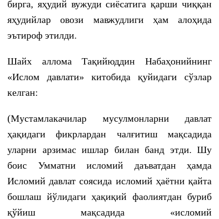
бирга, яҳудий вужуди сиёсатига қарши чиққан
яҳудийлар овози мавжудлиги ҳам алоҳида
эътироф этилди.
Шайх аллома Тақийюддин Набаҳонийнинг
«Ислом давлати» китобида қуйидаги сўзлар
келган:
(Мустамлакачилар мусулмонларни давлат
ҳақидаги фикрлардан чалғитиш мақсадида
уларни арзимас ишлар билан банд этди. Шу
боис Умматни исломий даъватдан ҳамда
Исломий давлат соясида исломий ҳаётни қайта
бошлаш йўлидаги ҳақиқий фаолиятдан буриб
қўйиш мақсадида «исломий