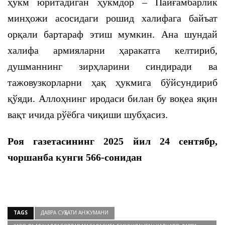
ҳукм юритадиган ҳукмдор – Пайғамбарлик
минҳожи асосидаги рошид халифага байъат
орқали бартараф этиш мумкин. Ана шундай
халифа армияларни ҳаракатга келтириб,
душманнинг зирҳларини синдиради ва
тажовузкорларни ҳақ ҳукмига бўйсундириб
қўяди. Аллоҳнинг иродаси билан бу воқеа яқин
вақт ичида рўёбга чиқиши шубҳасиз.
Роя газетасининг 2025 йил 24 сентябр,
чоршанба кунги 566-сонидан
TAGS
ДАВРА СУҲБАТИ АНЖУМАНИ