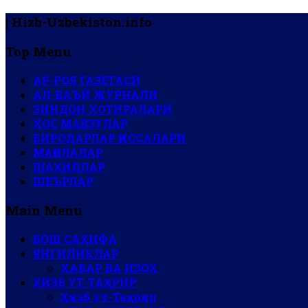
| Hizb-Uzbekiston.info
Top Menu
АР-РОЯ ГАЗЕТАСИ
АЛ-ВАЪЙ ЖУРНАЛИ
ЗИНДОН ХОТИРАЛАРИ
ХОС МАВЗУЛАР
БИРОДАРЛАР ҚИССАЛАРИ
МАҚОЛАЛАР
ШАҲИДЛАР
ШЕЪРЛАР
Main Menu
БОШ САҲИФА
ЯНГИЛИКЛАР
ХАБАР ВА ИЗОҲ
ҲИЗБ УТ-ТАҲРИР
Ҳизб ут-Таҳрир