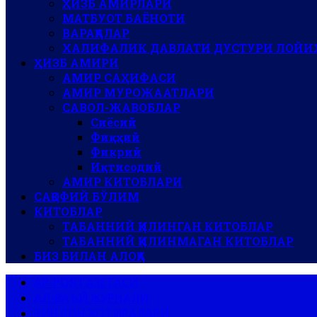
ҲИЗБ АМИРЛАРИ
МАТБУОТ БАЁНОТИ
ВАРАҚАЛАР
ХАЛИФАЛИК ДАВЛАТИ ДУСТУРИ ЛОЙИ
ҲИЗБ АМИРИ
АМИР САҲИФАСИ
АМИР МУРОЖААТЛАРИ
САВОЛ-ЖАВОБЛАР
Сиёсий
Фиқҳий
Фикрий
Иқтисодий
АМИР КИТОБЛАРИ
САҚОФИЙ БЎЛИМ
КИТОБЛАР
ТАБАННИЙ ҚИЛИНГАН КИТОБЛАР
ТАБАННИЙ ҚИЛИНМАГАН КИТОБЛАР
БИЗ БИЛАН АЛОҚА
АР-РОЯ ГАЗЕТАСИ
АЛ-ВАЪЙ ЖУРНАЛИ
ЗИНДОН ХОТИРАЛАРИ