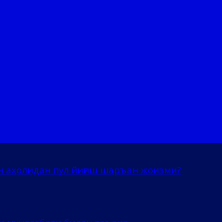
н аҳолидан пул йиғиш шаръан жоизми?