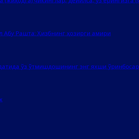
 (жиҳодга) чиқинглар, дейилса, ўз ерингизга (я
л Абу Рашта: Ҳизбнинг ҳозирги амири
ёдатида ўз ўтмишдошининг энг яхши ўринбоса
х