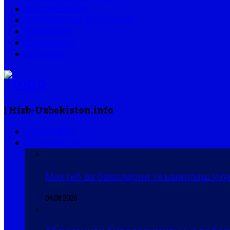
ХОС МАВЗУЛАР
БИРОДАРЛАР ҚИССАЛАРИ
МАҚОЛАЛАР
ШАҲИДЛАР
ШЕЪРЛАР
| Hizb-Uzbekiston.info
БОШ САҲИФА
ЯНГИЛИКЛАР
Мактаб ва боғчаларни таъмирлаш учу
04.08.2026