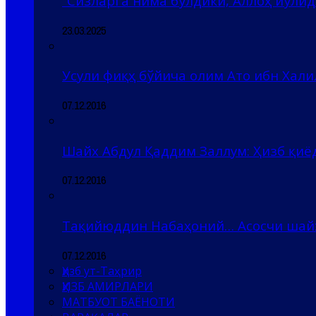
“Сизларга нима бўлдики, Аллоҳ йўлида
23.03.2025
Усули фиқҳ бўйича олим Ато ибн Хали
07.12.2016
Шайх Абдул Қаддим Заллум: Ҳизб қи
07.12.2016
Тақийюддин Набаҳоний… Асосчи шай
07.12.2016
Ҳизб ут-Таҳрир
ҲИЗБ АМИРЛАРИ
МАТБУОТ БАЁНОТИ