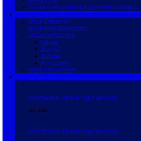
ВАРАҚАЛАР
ХАЛИФАЛИК ДАВЛАТИ ДУСТУРИ ЛОЙИҲАСИ
ҲИЗБ АМИРИ
АМИР САҲИФАСИ
АМИР МУРОЖААТЛАРИ
САВОЛ-ЖАВОБЛАР
Сиёсий
Фиқҳий
Фикрий
Иқтисодий
АМИР КИТОБЛАРИ
САҚОФИЙ БЎЛИМ
Халифалик Давлатида моллар
10.03.2023
Халифалик Давлатида моллар