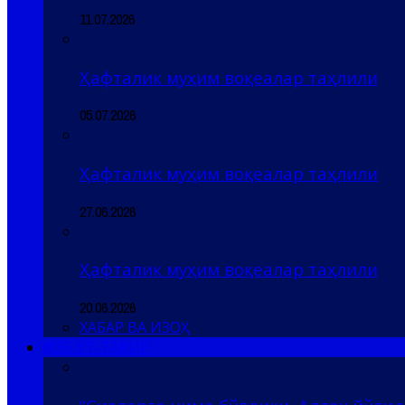
11.07.2026
Ҳафталик муҳим воқеалар таҳлили
05.07.2026
Ҳафталик муҳим воқеалар таҳлили
27.06.2026
Ҳафталик муҳим воқеалар таҳлили
20.06.2026
ХАБАР ВА ИЗОҲ
ҲИЗБ УТ-ТАҲРИР