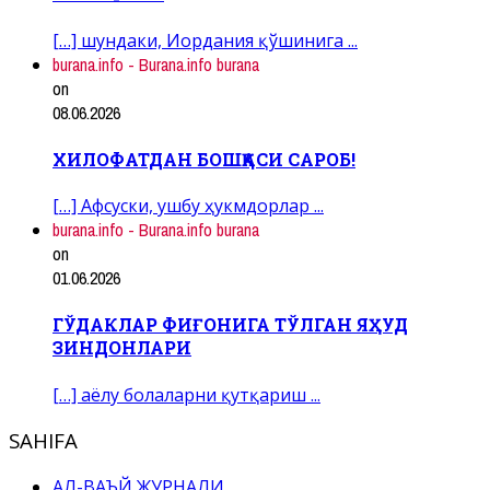
[…] шундаки, Иордания қўшинига ...
burana.info - Burana.info burana
on
08.06.2026
ХИЛОФАТДАН БОШҚАСИ САРОБ!
[…] Афсуски, ушбу ҳукмдорлар ...
burana.info - Burana.info burana
on
01.06.2026
ГЎДАКЛАР ФИҒОНИГА ТЎЛГАН ЯҲУД
ЗИНДОНЛАРИ
[…] аёлу болаларни қутқариш ...
SAHIFA
АЛ-ВАЪЙ ЖУРНАЛИ