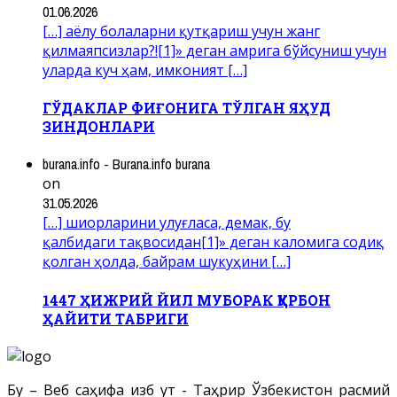
01.06.2026
[…] аёлу болаларни қутқариш учун жанг
қилмаяпсизлар?![1]» деган амрига бўйсуниш учун
уларда куч ҳам, имконият […]
ГЎДАКЛАР ФИҒОНИГА ТЎЛГАН ЯҲУД
ЗИНДОНЛАРИ
burana.info - Burana.info burana
on
31.05.2026
[…] шиорларини улуғласа, демак, бу
қалбидаги тақвосидан[1]» деган каломига содиқ
қолган ҳолда, байрам шукуҳини […]
1447 ҲИЖРИЙ ЙИЛ МУБОРАК ҚУРБОН
ҲАЙИТИ ТАБРИГИ
Бу – Веб саҳифа Ҳизб ут - Таҳрир Ўзбекистон расмий