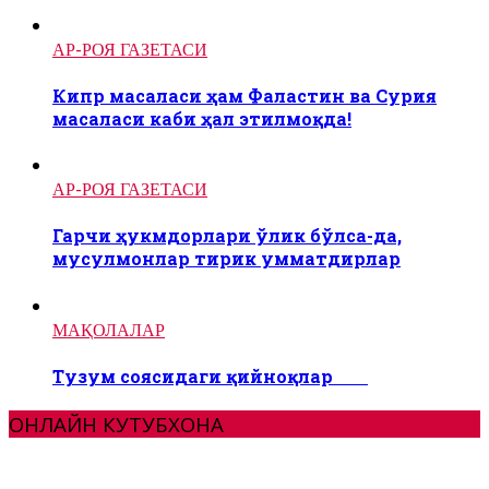
АР-РОЯ ГАЗЕТАСИ
Кипр масаласи ҳам Фаластин ва Сурия
масаласи каби ҳал этилмоқда!
АР-РОЯ ГАЗЕТАСИ
Гарчи ҳукмдорлари ўлик бўлса-да,
мусулмонлар тирик умматдирлар
МАҚОЛАЛАР
Тузум соясидаги қийноқлар
ОНЛАЙН КУТУБХОНА