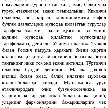
номусларини қурбон этган халқ эмас, балки ўша
гуруҳ етакчилари экани таъкидланди. Иккинчи
плакатда, биз қирғин қилинишимизга кафил
бўлган давлатларни мудофаа қилаётган гуруҳлар
тарафида эмасмиз, балки қўзғолон ва унинг
аҳлини мудофаа қилаётган мужоҳидлар
тарафидамиз, дейилди. Учинчи плакатда Туркия
билан Россия патруль ҳаракати бизни қирғин
қилиш ва қочқинга айлантириш борасида битта
танганинг икки томони экани айтилди. Тўртинчи
плакатда бундай дейилган: Масала дод-вой
қилиш билан эмас, балки иллатни муолажа
қилиш билан ҳал этилади… Муолажа эса, гуруҳ
етакчиларидаги очиқ бузуқ-носозликка ва
уларнинг кофир давлатлар билан алоқа қилиб,
уларнинг фармонларини бажаришларига чек