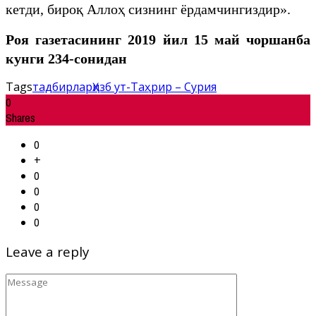
кетди, бироқ Аллоҳ сизнинг ёрдамчингиздир».
Роя газетасининг 2019 йил 15 май чоршанба
кунги 234-сонидан
Tags
тадбирлар
Ҳизб ут-Таҳрир – Сурия
0
Shares
0
+
0
0
0
0
Leave a reply