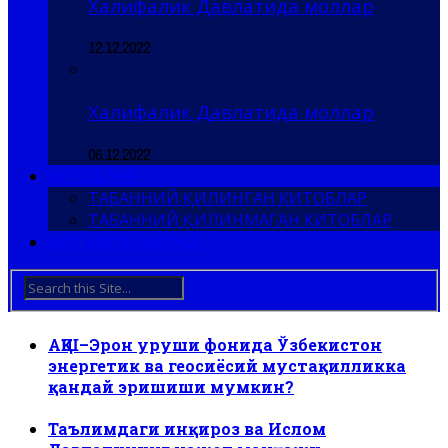
Халифалик Давлатида моллар
12.12.2022
Халифалик Давлатида моллар
06.12.2022
КИТОБЛАР
ТАБАННИЙ ҚИЛИНГАН КИТОБЛАР
ТАБАННИЙ ҚИЛИНМАГАН КИТОБЛАР
БИЗ БИЛАН АЛОҚА
АҚШ–Эрон уруши фонида Ўзбекистон
энергетик ва геосиёсий мустақилликка
қандай эришиши мумкин?
Таълимдаги инқироз ва Ислом