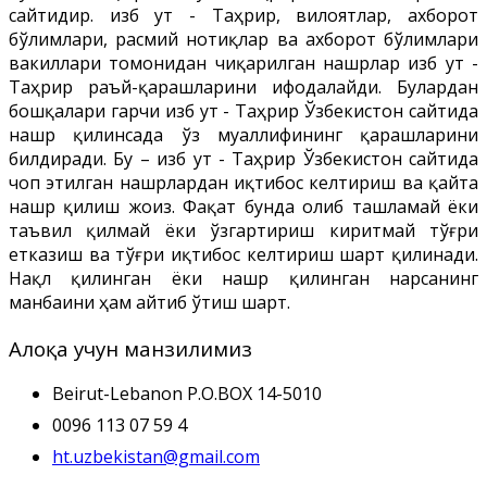
сайтидир. Ҳизб ут - Таҳрир, вилоятлар, ахборот
бўлимлари, расмий нотиқлар ва ахборот бўлимлари
вакиллари томонидан чиқарилган нашрлар Ҳизб ут -
Таҳрир раъй-қарашларини ифодалайди. Булардан
бошқалари гарчи Ҳизб ут - Таҳрир Ўзбекистон сайтида
нашр қилинсада ўз муаллифининг қарашларини
билдиради. Бу – Ҳизб ут - Таҳрир Ўзбекистон сайтида
чоп этилган нашрлардан иқтибос келтириш ва қайта
нашр қилиш жоиз. Фақат бунда олиб ташламай ёки
таъвил қилмай ёки ўзгартириш киритмай тўғри
етказиш ва тўғри иқтибос келтириш шарт қилинади.
Нақл қилинган ёки нашр қилинган нарсанинг
манбаини ҳам айтиб ўтиш шарт.
Алоқа учун манзилимиз
Beirut-Lebanon P.O.BOX 14-5010
0096 113 07 59 4
ht.uzbekistan@gmail.com