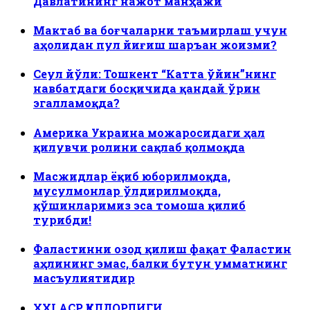
Давлатининг нажот манҳажи
Мактаб ва боғчаларни таъмирлаш учун
аҳолидан пул йиғиш шаръан жоизми?
Сеул йўли: Тошкент “Катта ўйин”нинг
навбатдаги босқичида қандай ўрин
эгалламоқда?
Америка Украина можаросидаги ҳал
қилувчи ролини сақлаб қолмоқда
Масжидлар ёқиб юборилмоқда,
мусулмонлар ўлдирилмоқда,
қўшинларимиз эса томоша қилиб
турибди!
Фаластинни озод қилиш фақат Фаластин
аҳлининг эмас, балки бутун умматнинг
масъулиятидир
ХХI АСР ҚУЛДОРЛИГИ