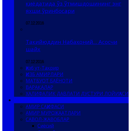
қиёдатида ўз ўтмишдошининг энг
яхши ўринбосари
07.12.2016
Тақийюддин Набаҳоний… Асосчи
шайх
07.12.2016
Ҳизб ут-Таҳрир
ҲИЗБ АМИРЛАРИ
МАТБУОТ БАЁНОТИ
ВАРАҚАЛАР
ХАЛИФАЛИК ДАВЛАТИ ДУСТУРИ ЛОЙИҲАСИ
ҲИЗБ АМИРИ
АМИР САҲИФАСИ
АМИР МУРОЖААТЛАРИ
САВОЛ-ЖАВОБЛАР
Сиёсий