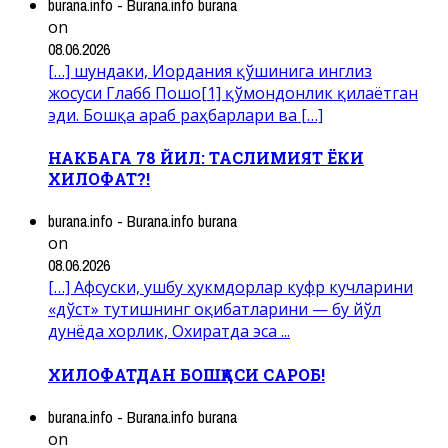
burana.info - Burana.info burana
on
08.06.2026
[…] шундаки, Иордания қўшинига инглиз
жосуси Глабб Пошо[1] қўмондонлик қилаётган
эди. Бошқа араб раҳбарлари ва […]
НАКБАГА 78 ЙИЛ: ТАСЛИМИЯТ ЁКИ
ХИЛОФАТ?!
burana.info - Burana.info burana
on
08.06.2026
[…] Афсуски, ушбу ҳукмдорлар куфр кучларини
«дўст» тутишнинг оқибатларини — бу йўл
дунёда хорлик, Охиратда эса ...
ХИЛОФАТДАН БОШҚАСИ САРОБ!
burana.info - Burana.info burana
on