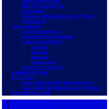
ҲИЗБ АМИРЛАРИ
МАТБУОТ БАЁНОТИ
ВАРАҚАЛАР
ХАЛИФАЛИК ДАВЛАТИ ДУСТУРИ
ЛОЙИҲАСИ
ҲИЗБ АМИРИ
АМИР САҲИФАСИ
АМИР МУРОЖААТЛАРИ
САВОЛ-ЖАВОБЛАР
Сиёсий
Фиқҳий
Фикрий
Иқтисодий
АМИР КИТОБЛАРИ
САҚОФИЙ БЎЛИМ
КИТОБЛАР
ТАБАННИЙ ҚИЛИНГАН КИТОБЛАР
ТАБАННИЙ ҚИЛИНМАГАН КИТОБЛАР
БИЗ БИЛАН АЛОҚА
АР-РОЯ ГАЗЕТАСИ
АЛ-ВАЪЙ ЖУРНАЛИ