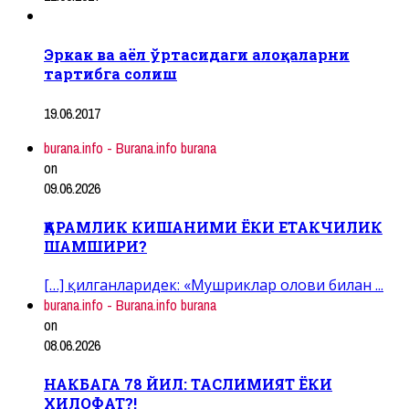
Эркак ва аёл ўртасидаги алоқаларни
тартибга солиш
19.06.2017
burana.info - Burana.info burana
on
09.06.2026
ҚАРАМЛИК КИШАНИМИ ЁКИ ЕТАКЧИЛИК
ШАМШИРИ?
[…] қилганларидек: «Мушриклар олови билан ...
burana.info - Burana.info burana
on
08.06.2026
НАКБАГА 78 ЙИЛ: ТАСЛИМИЯТ ЁКИ
ХИЛОФАТ?!