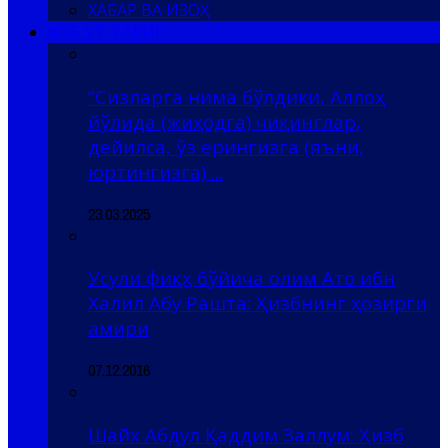
ХАБАР ВА ИЗОҲ
ҲИЗБ УТ-ТАҲРИР
“Сизларга нима бўлдики, Аллоҳ
йўлида (жиҳодга) чиқинглар,
дейилса, ўз ерингизга (яъни,
юртингизга) ...
23.03.2025
Усули фиқҳ бўйича олим Ато ибн
Халил Абу Рашта: Ҳизбнинг ҳозирги
амири
07.12.2016
Шайх Абдул Қаддим Заллум: Ҳизб