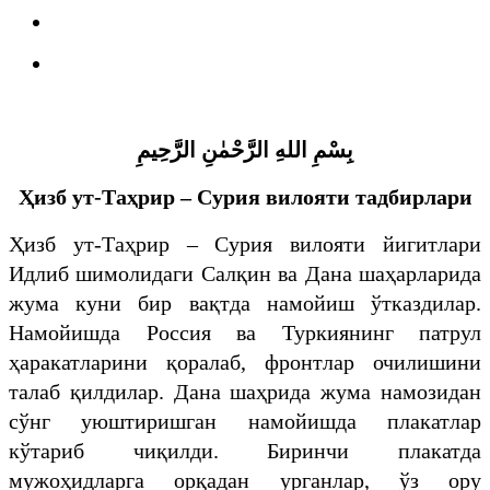
بِسْمِ اللهِ الرَّحْمٰنِ الرَّحِيمِ
Ҳизб ут-Таҳрир
–
Сурия вилояти тадбирлари
Ҳизб ут-Таҳрир – Сурия вилояти йигитлари
Идлиб шимолидаги Салқин ва Дана шаҳарларида
жума куни бир вақтда намойиш ўтказдилар.
Намойишда Россия ва Туркиянинг патрул
ҳаракатларини қоралаб, фронтлар очилишини
талаб қилдилар. Дана шаҳрида жума намозидан
сўнг уюштиришган намойишда плакатлар
кўтариб чиқилди. Биринчи плакатда
мужоҳидларга орқадан урганлар, ўз ору