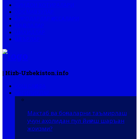
ЗИНДОН ХОТИРАЛАРИ
ХОС МАВЗУЛАР
БИРОДАРЛАР ҚИССАЛАРИ
МАҚОЛАЛАР
ШАҲИДЛАР
ШЕЪРЛАР
| Hizb-Uzbekiston.info
БОШ САҲИФА
ЯНГИЛИКЛАР
Мактаб ва боғчаларни таъмирлаш
учун аҳолидан пул йиғиш шаръан
жоизми?