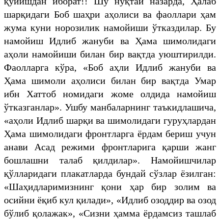
қўйишдан иборат!! Шу нуқтаи назарда, Ҳалаб
шарқидаги Боб шаҳри аҳолиси ва фаоллари ҳам
жума куни норозилик намойиши ўтказдилар. Бу
намойиш Идлиб жануби ва Ҳама шимолидаги
аҳоли намойиши билан бир вақтда уюштирилди.
Фаолларга кўра, «Боб аҳли Идлиб жануби ва
Ҳама шимоли аҳолиси билан бир вақтда Умар
ибн Хаттоб номидаги жоме олдида намойиш
ўтказганлар». Ушбу манбаларнинг таъкидлашича,
«аҳоли Идлиб шарқи ва шимолидаги гуруҳлардан
Ҳама шимолидаги фронтларга ёрдам бериш учун
анави Асад режими фронтларига қарши жанг
бошлашни талаб қилдилар». Намойишчилар
қўлларидаги плакатларда бундай сўзлар ёзилган:
«Шаҳидларимизнинг қони ҳар бир золим ва
осийни ёқиб кул қилади», «Идлиб озоддир ва озод
бўлиб қолажак», «Сизни ҳамма ёрдамсиз ташлаб