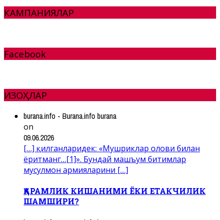
КАМПАНИЯЛАР
Facebook
ИЗОҲЛАР
burana.info - Burana.info burana
on
09.06.2026
[…] қилганларидек: «Мушриклар олови билан
ёритманг…[1]». Бундай машъум битимлар
мусулмон армияларини […]
ҚАРАМЛИК КИШАНИМИ ЁКИ ЕТАКЧИЛИК
ШАМШИРИ?