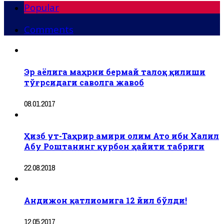
Popular
Comments
Эр аёлига маҳрни бермай талоқ қилиши
тўғрсидаги саволга жавоб
08.01.2017
Ҳизб ут-Таҳрир амири олим Ато ибн Халил
Абу Роштанинг қурбон ҳайити табриги
22.08.2018
Андижон қатлиомига 12 йил бўлди!
12.05.2017