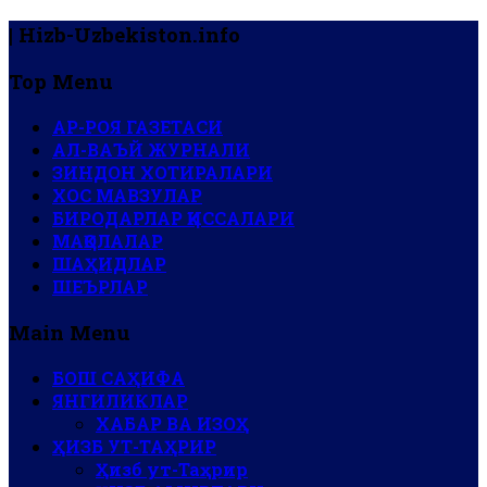
| Hizb-Uzbekiston.info
Top Menu
АР-РОЯ ГАЗЕТАСИ
АЛ-ВАЪЙ ЖУРНАЛИ
ЗИНДОН ХОТИРАЛАРИ
ХОС МАВЗУЛАР
БИРОДАРЛАР ҚИССАЛАРИ
МАҚОЛАЛАР
ШАҲИДЛАР
ШЕЪРЛАР
Main Menu
БОШ САҲИФА
ЯНГИЛИКЛАР
ХАБАР ВА ИЗОҲ
ҲИЗБ УТ-ТАҲРИР
Ҳизб ут-Таҳрир