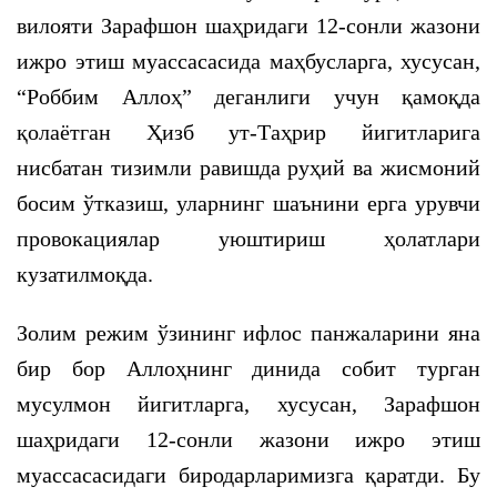
вилояти Зарафшон шаҳридаги 12-сонли жазони
ижро этиш муассасасида маҳбусларга, хусусан,
“Роббим Аллоҳ” деганлиги учун қамоқда
қолаётган Ҳизб ут-Таҳрир йигитларига
нисбатан тизимли равишда руҳий ва жисмоний
босим ўтказиш, уларнинг шаънини ерга урувчи
провокациялар уюштириш ҳолатлари
кузатилмоқда.
Золим режим ўзининг ифлос панжаларини яна
бир бор Аллоҳнинг динида собит турган
мусулмон йигитларга, хусусан, Зарафшон
шаҳридаги 12-сонли жазони ижро этиш
муассасасидаги биродарларимизга қаратди. Бу