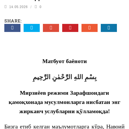
босқичида қандай ўрин эгалламоқда?
14.05.2026
0
SHARE:
Матбуот баёноти
بِسْمِ اللهِ الرَّحْمٰنِ الرَّحِيمِ
Мирзиёев режими Зарафшон
даги
қамоқхонада мусулмонларга нисбатан энг
жирканч услубларни қўлламоқда!
Бизга етиб келган маълумотларга кўра, Навоий