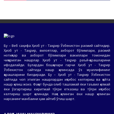
Бу – Веб саҳифа Ҳизб ут - Таҳрир Ўзбекистон расмий сайтидир.
Ҳизб ут - Таҳрир, вилоятлар, ахборот бўлимлари, расмий
нотиқлар ва ахборот бўлимлари вакиллари томонидан
чиқарилган нашрлар Ҳизб ут - Таҳрир раъй-қарашларини
ифодалайди. Булардан бошқалари гарчи Ҳизб ут - Таҳрир
Ўзбекистон сайтида нашр қилинсада ўз муаллифининг
қарашларини билдиради. Бу – Ҳизб ут - Таҳрир Ўзбекистон
сайтида чоп этилган нашрлардан иқтибос келтириш ва қайта
нашр қилиш жоиз. Фақат бунда олиб ташламай ёки таъвил қилмай
ёки ўзгартириш киритмай тўғри етказиш ва тўғри иқтибос
келтириш шарт қилинади. Нақл қилинган ёки нашр қилинган
нарсанинг манбаини ҳам айтиб ўтиш шарт.