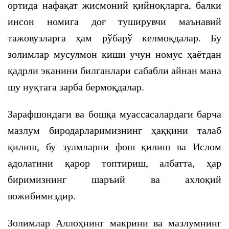
ортида нафақат жисмоний қийноқларга, балки
инсон номига доғ туширувчи маънавий
тажовузларга ҳам рўбарў келмоқдалар. Бу
золимлар мусулмон киши учун номус ҳаётдан
қадрли эканини билганлари сабабли айнан мана
шу нуқтага зарба бермоқдалар.
Зарафшондаги ва бошқа муассасалардаги барча
мазлум биродарларимизнинг ҳаққини талаб
қилиш, бу зулмларни фош қилиш ва Ислом
адолатини қарор топтириш, албатта, ҳар
биримизнинг шаръий ва ахлоқий
вожибимиздир.
Золимлар Аллоҳнинг макрини ва мазлумнинг