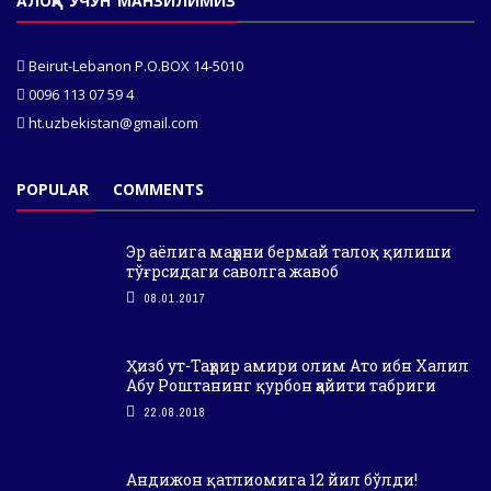
АЛОҚА УЧУН МАНЗИЛИМИЗ
Beirut-Lebanon P.O.BOX 14-5010
0096 113 07 59 4
ht.uzbekistan@gmail.com
POPULAR
COMMENTS
Эр аёлига маҳрни бермай талоқ қилиши
тўғрсидаги саволга жавоб
08.01.2017
Ҳизб ут-Таҳрир амири олим Ато ибн Халил
Абу Роштанинг қурбон ҳайити табриги
22.08.2018
Андижон қатлиомига 12 йил бўлди!