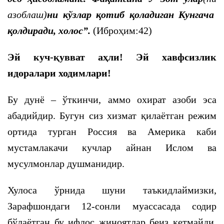
азоблаш)
ни
кўзлар қотиб қоладиган Кунгача
қолдиради, холос
”.
(Иброҳим:42)
Эй куч-қувват аҳли! Эй хавфсизлик
идоралари
ходимлари!
Бу дунё – ўткинчи, аммо охират азоби эса
абадийдир. Бугун сиз хизмат қилаётган режим
ортида турган Россия ва Америка каби
мустамлакачи кучлар айнан Ислом ва
мусулмонлар душманидир.
Хулоса ўрнида шуни таъкидлаймизки,
Зарафшондаги 12-сонли муассасада содир
бўлаётган бу ифлос жиноятлар беиз кетмайди.