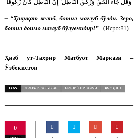
وَقُلْ جَاءَ الْحَقُّ وَزَهَقَ الْبَاطِلُ ۚ إِنَّ الْبَاطِلَ كَانَ زَهُوقًا
– “
Ҳақиқат келиб, ботил мағлуб бўлди.
Зеро,
ботил доимо мағлуб бўлувчидир!
”
(Исро:81)
Ҳизб ут-Таҳрир Матбуот Маркази –
Ўзбекистон
TAGS
ЖИРКАНЧ УСЛУБЛАР
МИРЗИЁЕВ РЕЖИМИ
ҚАМОҚХОНА
0