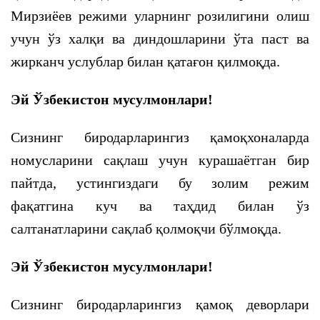
Мирзиёев режими уларнинг розилигини олиш
учун ўз халқи ва диндошларини ўта паст ва
жирканч услублар билан қатағон қилмоқда.
Эй Ўзбекистон мусулмонлари!
Сизнинг биродарларингиз қамоқхоналарда
номусларини сақлаш учун курашаётган бир
пайтда, устингиздаги бу золим режим
фақатгина куч ва таҳдид билан ўз
салтанатларини сақлаб қолмоқчи бўлмоқда.
Эй Ўзбекистон мусулмонлари!
Сизнинг биродарларингиз қамоқ деворлари