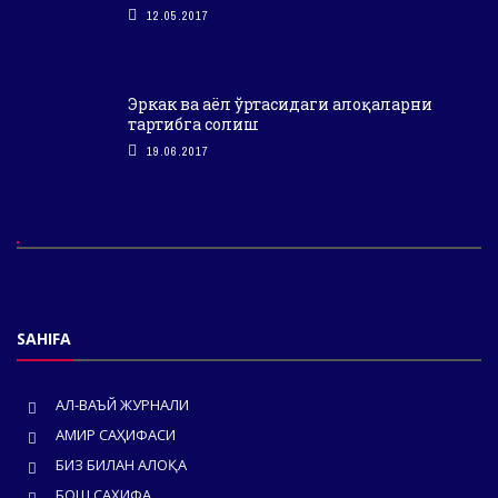
12.05.2017
Эркак ва аёл ўртасидаги алоқаларни
тартибга солиш
19.06.2017
SAHIFA
АЛ-ВАЪЙ ЖУРНАЛИ
АМИР САҲИФАСИ
БИЗ БИЛАН АЛОҚА
БОШ САҲИФА