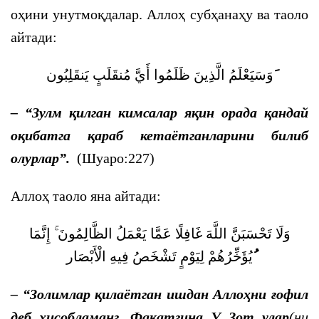
оҳини унутмоқдалар. Аллоҳ субҳанаҳу ва таоло
айтади:
وَسَيَعْلَمُ الَّذِينَ ظَلَمُوا أَيَّ مُنقَلَبٍ يَنقَلِبُون
– “
Зулм қилган кимсалар яқин орада қандай
оқибатга қараб кетаётганларини билиб
олурлар
”.
(Шуаро:227)
Аллоҳ таоло яна айтади:
وَلَا تَحْسَبَنَّ اللَّهَ غَافِلًا عَمَّا يَعْمَلُ الظَّالِمُونَ ۚ إِنَّمَا
يُؤَخِّرُهُمْ لِيَوْمٍ تَشْخَصُ فِيهِ الْأَبْصَار
– “
Золимлар қилаётган ишдан Аллоҳни ғофил
деб ҳисобламанг.
Фақатгина У Зот улар
(
ни