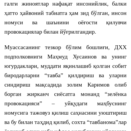
галги жиноятлар нафақат инсонийлик, балки
ҳатто ҳайвоний табиатга ҳам зид бўлган, инсон
номуси ва шаънини оёғости қилувчи
провокациялар билан йўғрилгандир.
Муассасанинг тезкор бўлим бошлиғи, ДХХ
подполковниги Маҳмуд Хусаинов ва унинг
югурдаклари, муддати яқинлашиб қолган собит
биродарларни “тавба” қилдириш ва уларни
синдириш мақсадида золим Каримов олиб
борган жирканч сиёсатга монанд “зелёнка
провокацияси” – уйқудаги маҳбуснинг
номусига тажовуз қилиш саҳнасини уюштириш
ва бу билан таҳдид қилиб, сохта “тавбанома”лар