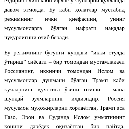
ёздириб олиш каби ифлос услубларни қўллашда
давом этмоқда. Бу каби ҳолатлар мустабид
режимнинг ички қиёфасини, унинг
мусулмонларга бўлган нафрати нақадар
чуқурлигини очиб беради.
Бу режимнинг бугунги кундаги “икки стулда
ўтириш” сиёсати – бир томондан мустамлакачи
Россиянинг, иккинчи томондан Ислом ва
мусулмонлар душмани бўлган Трамп каби
кучларнинг қучоғига ўзини отиши – мана
шундай зулмларнинг илдизидир. Россия
мусулмон муҳожирларни хорлаётган, Трамп эса
Ғазо, Эрон ва Суданда Ислом умматининг
қонини дарёдек оқизаётган бир пайтда,