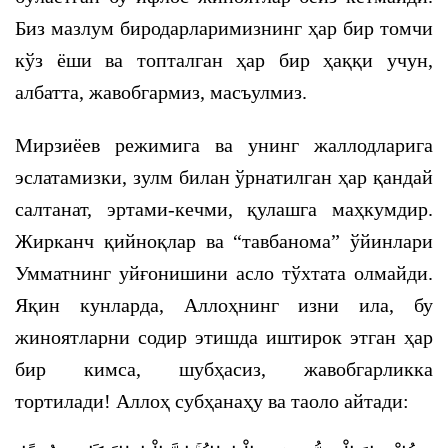
Биз мазлум биродарларимизнинг ҳар бир томчи
кўз ёши ва топталган ҳар бир ҳаққи учун,
албатта, жавобгармиз, масъулмиз.
Мирзиёев режимига ва унинг жаллодларига
эслатамизки, зулм билан ўрнатилган ҳар қандай
салтанат, эртами-кечми, қулашга маҳкумдир.
Жирканч қийноқлар ва “тавбанома” ўйинлари
Умматнинг уйғонишини асло тўхтата олмайди.
Яқин кунларда, Аллоҳнинг изни ила, бу
жиноятларни содир этишда иштирок этган ҳар
бир кимса, шубҳасиз, жавобгарликка
тортилади! Аллоҳ субҳанаҳу ва таоло айтади: