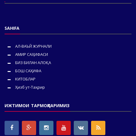
SAHIFA
АЛ-ВАЪЙ ЖУРНАЛИ
АМИР САҲИФАСИ
БИЗ БИЛАН АЛОҚА
БОШ САҲИФА
КИТОБЛАР
Ҳизб ут-Таҳрир
ИЖТИМОИ ТАРМОҚЛАРИМИЗ