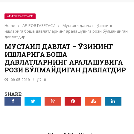
АР-РОЯ ГАЗЕТАСИ
Home
›
АР-РОЯ ГАЗЕТАСИ
›
Мустақил давлат – ўзининг
ишларига бошқа давлатларнинг аралашувига рози бўлмайдиган
давлатдир
МУСТАҚИЛ ДАВЛАТ – ЎЗИНИНГ
ИШЛАРИГА БОШҚА
ДАВЛАТЛАРНИНГ АРАЛАШУВИГА
РОЗИ БЎЛМАЙДИГАН ДАВЛАТДИР
09.05.2019
0
SHARE: