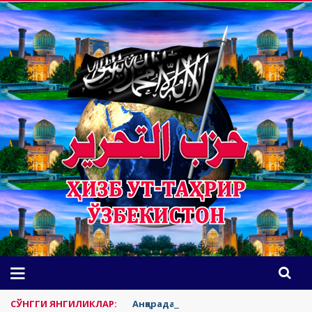
СЎНГГИ ЯНГИЛИКЛАР:
Анқарадаги НАТО анжумани ва унда 