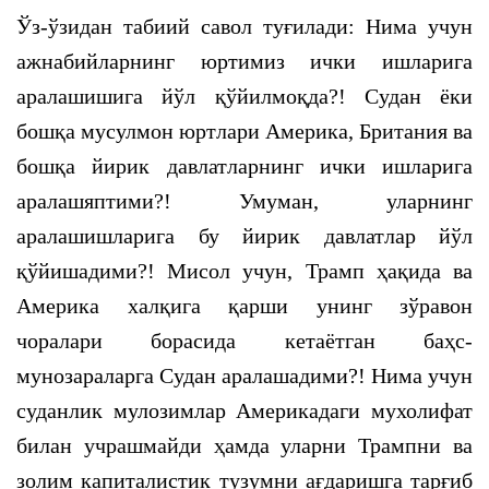
Ўз-ўзидан табиий савол туғилади: Нима учун
ажнабийларнинг юртимиз ички ишларига
аралашишига йўл қўйилмоқда?! Судан ёки
бошқа мусулмон юртлари Америка, Британия ва
бошқа йирик давлатларнинг ички ишларига
аралашяптими?! Умуман, уларнинг
аралашишларига бу йирик давлатлар йўл
қўйишадими?! Мисол учун, Трамп ҳақида ва
Америка халқига қарши унинг зўравон
чоралари борасида кетаётган баҳс-
мунозараларга Судан аралашадими?! Нима учун
суданлик мулозимлар Америкадаги мухолифат
билан учрашмайди ҳамда уларни Трампни ва
золим капиталистик тузумни ағдаришга тарғиб