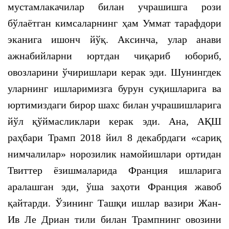
мустамлакачилар билан учрашишга рози
бўлаётган кимсаларнинг ҳам Уммат тарафдори
эканига ишонч йўқ. Аксинча, улар анави
ажнабийларни юртдан чиқариб юбориб,
овозларини ўчиришлари керак эди. Шунингдек
уларнинг ишларимизга бурун суқишларига ва
юртимиздаги бирор шахс билан учрашишларига
йўл қўймасликлари керак эди. Ана, АҚШ
раҳбари Трамп 2018 йил 8 декабрдаги «сариқ
нимчалилар» норозилик намойишлари ортидан
Твиттер ёзишмаларида Франция ишларига
аралашган эди, ўша заҳоти Франция жавоб
қайтарди. Ўзининг Ташқи ишлар вазири Жан-
Ив Ле Дриан тили билан Трампнинг овозини