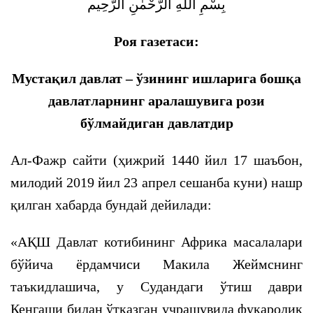
بِسْمِ اللهِ الرَّحْمٰنِ الرَّحِيم
Роя газетаси:
Мустақил давлат – ўзининг ишларига бошқа
давлатларнинг аралашувига рози
бўлмайдиган давлатдир
Ал-Фажр сайти (ҳижрий 1440 йил 17 шаъбон,
милодий 2019 йил 23 апрел сешанба куни) нашр
қилган хабарда бундай дейилади:
«АҚШ Давлат котибининг Африка масалалари
бўйича ёрдамчиси Макила Жеймснинг
таъкидлашича, у Судандаги ўтиш даври
Кенгаши билан ўтказган учрашувида фуқаролик