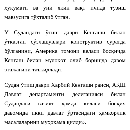
ҳукумати ва уни яқин вақт ичида тузиш
мавзусига тўхталиб ўтган.
У Судандаги ўтиш даври Кенгаши билан
ўтказган сўзлашувлари конструктив суратда
бўлганини, Америка томони келаси босқичда
Кенгаш билан мулоқот олиб боришда давом
этажагини таъкидлади.
Судан ўтиш даври Ҳарбий Кенгаши раиси, АҚШ
Давлат департаменти делегацияси билан
Судандаги вазият ҳамда келаси босқич
давомида икки давлат ўртасидаги ҳамкорлик
масалаларини муҳокама қилди».