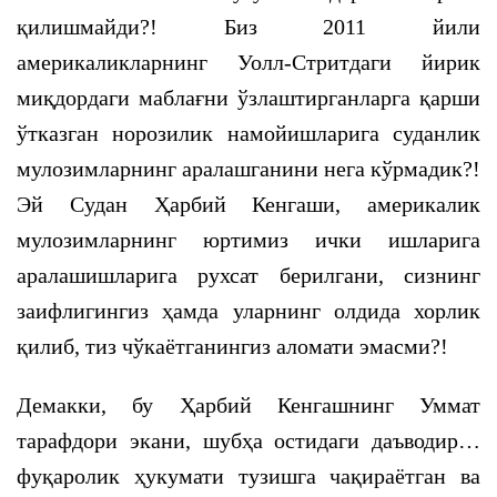
қилишмайди?! Биз 2011 йили
америкаликларнинг Уолл-Стритдаги йирик
миқдордаги маблағни ўзлаштирганларга қарши
ўтказган норозилик намойишларига суданлик
мулозимларнинг аралашганини нега кўрмадик?!
Эй Судан Ҳарбий Кенгаши, америкалик
мулозимларнинг юртимиз ички ишларига
аралашишларига рухсат берилгани, сизнинг
заифлигингиз ҳамда уларнинг олдида хорлик
қилиб, тиз чўкаётганингиз аломати эмасми?!
Демакки, бу Ҳарбий Кенгашнинг Уммат
тарафдори экани, шубҳа остидаги даъводир…
фуқаролик ҳукумати тузишга чақираётган ва