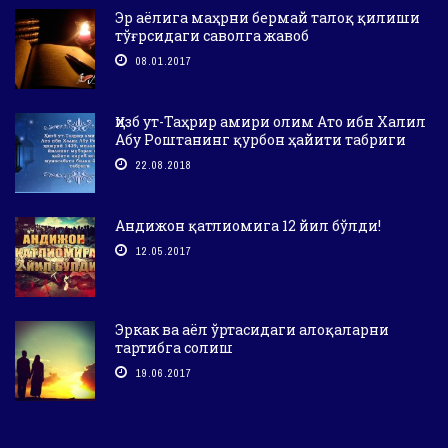
Эр аёлига маҳрни бермай талоқ қилиши
тўғрсидаги саволга жавоб
08.01.2017
Ҳизб ут-Таҳрир амири олим Ато ибн Халил
Абу Роштанинг қурбон ҳайити табриги
22.08.2018
Андижон қатлиомига 12 йил бўлди!
12.05.2017
Эркак ва аёл ўртасидаги алоқаларни
тартибга солиш
19.06.2017