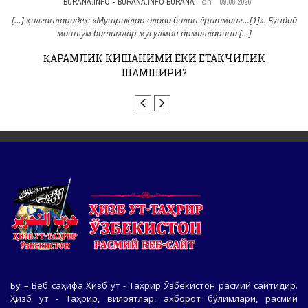
on
BURANA.INFO - BURANA.INFO BURANA
08.06.2026
дай
[…] шундаки, Иордания қўшинига инглиз
жосуси Глабб Пошо[1] қўмондонлик қилаётган эди. Бошқа араб
раҳбарлари ва […]
НАКБАГА 78 ЙИЛ: ТАСЛИМИЯТ ЁКИ ХИЛОФАТ?!
Бу – Веб саҳифа Ҳизб ут - Таҳрир Ўзбекистон расмий сайтидир.
Ҳизб ут - Таҳрир, вилоятлар, ахборот бўлимлари, расмий