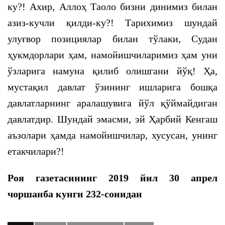
ку?! Ахир, Аллоҳ Таоло бизни динимиз билан
азиз-кучли қилди-ку?! Тарихимиз шундай
улуғвор позициялар билан тўлаки, Судан
ҳукмдорлари ҳам, намойишчиларимиз ҳам уни
ўзларига намуна қилиб олишгани йўқ! Ҳа,
мустақил давлат ўзининг ишларига бошқа
давлатларнинг аралашувига йўл қўймайдиган
давлатдир. Шундай эмасми, эй Ҳарбий Кенгаш
аъзолари ҳамда намойишчилар, хусусан, унинг
етакчилари?!
Роя газетасининг 2019 йил 30 апрел
чоршанба кунги 232-сонидан