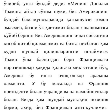
ўчириб, унга бундай деди: «Менинг Дональд
Трампга айтар сўзим шуки, биз Американинг
бундай баҳс-мунозарасида қатнашувчи томон
эмасмиз, бизни ўз ҳаётимиз билан яшашимизга
қўйиб беринг. Биз Американинг ички сиёсатини
ҳисоб-китоб қилмаяпмиз ва бизга нисбатан ҳам
худди шундай қилишларингни истаймиз».
Трамп ўша баёнотдан бери Франциядаги
норозиликлар ҳақида ҳалигача миқ этгани йўқ,
Америка бу ишга очиқ-ошкор аралаша
олмаяпти. У бу масалада на Франция
президенти билан учрашди ва на намойишчилар
билан. Бизда ҳам шундай мустақил позиция
борми, ахир, биз Франциядан азиз-кучлимиз-