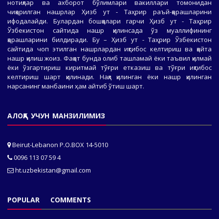
нотиқлар ва ахборот бўлимлари вакиллари томонидан
чиқарилган нашрлар Ҳизб ут - Таҳрир раъй-қарашларини
ифодалайди. Булардан бошқалари гарчи Ҳизб ут - Таҳрир
Ўзбекистон сайтида нашр қилинсада ўз муаллифининг
қарашларини билдиради. Бу – Ҳизб ут - Таҳрир Ўзбекистон
сайтида чоп этилган нашрлардан иқтибос келтириш ва қайта
нашр қилиш жоиз. Фақат бунда олиб ташламай ёки таъвил қилмай
ёки ўзгартириш киритмай тўғри етказиш ва тўғри иқтибос
келтириш шарт қилинади. Нақл қилинган ёки нашр қилинган
нарсанинг манбаини ҳам айтиб ўтиш шарт.
АЛОҚА УЧУН МАНЗИЛИМИЗ
Beirut-Lebanon P.O.BOX 14-5010
0096 113 07 59 4
ht.uzbekistan@gmail.com
POPULAR
COMMENTS