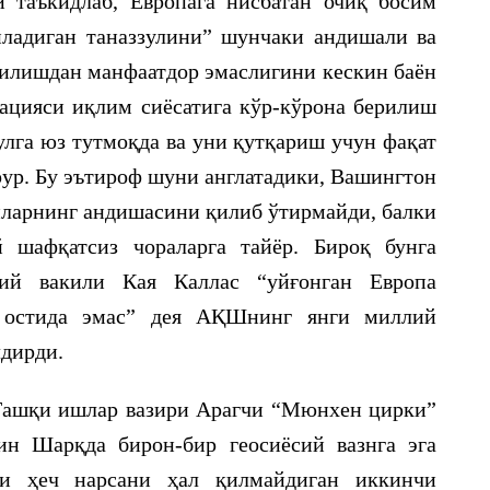
таъкидлаб, Европага нисбатан очиқ босим
ладиган таназзулини” шунчаки андишали ва
қилишдан манфаатдор эмаслигини кескин баён
ацияси иқлим сиёсатига кўр-кўрона берилиш
улга юз тутмоқда ва уни қутқариш учун фақат
рур. Бу эътироф шуни англатадики, Вашингтон
иларнинг андишасини қилиб ўтирмайди, балки
 шафқатсиз чораларга тайёр. Бироқ бунга
ий вакили Кая Каллас “уйғонган Европа
 остида эмас” дея АҚШнинг янги миллий
лдирди.
Ташқи ишлар вазири Арагчи “Мюнхен цирки”
ин Шарқда бирон-бир геосиёсий вазнга эга
ни ҳеч нарсани ҳал қилмайдиган иккинчи