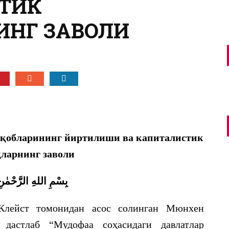
ТИК
ИНГ ЗАВОЛИ
қобларининг
й
иртилиши
ва
к
апиталистик
қларнинг
з
аволи
بِسْمِ اللهِ الرَّحْمٰنِ
Клейст томонидан асос солинган Мюнхен
 дастлаб “Мудофаа соҳасидаги давлатлар