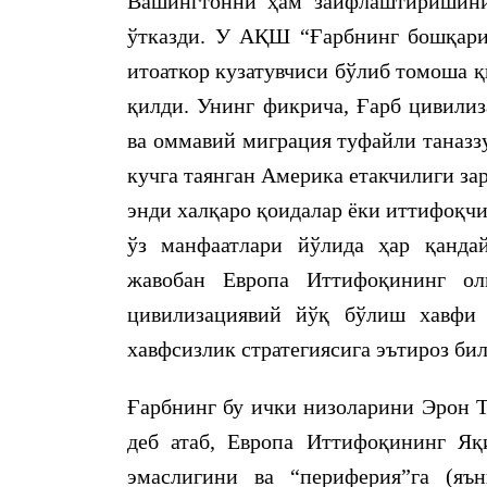
Вашингтонни ҳам заифлаштиришини 
ўтказди. У АҚШ “Ғарбнинг бошқари
итоаткор кузатувчиси бўлиб томоша 
қилди. Унинг фикрича, Ғарб цивилиз
ва оммавий миграция туфайли таназз
кучга таянган Америка етакчилиги за
энди халқаро қоидалар ёки иттифоқч
ўз манфаатлари йўлида ҳар қандай
жавобан Европа Иттифоқининг ол
цивилизациявий йўқ бўлиш хавфи
хавфсизлик стратегиясига эътироз би
Ғарбнинг бу ички низоларини Эрон 
деб атаб, Европа Иттифоқининг Яқ
эмаслигини ва “периферия”га (яъ