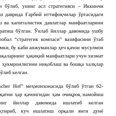
н бўлиб, унинг асл стратегияси – Иккинчи
ш даврида Ғарбий иттифоқчилар ўртасидаги
 ва капиталистик давлатлар манфаатларини
ратиш бўлган. Ўнлаб йиллар давомида ушбу
обал “стратегик компаси” вазифасини ўтаб
имки, бу каби анжуманлар ҳеч қачон мусулмон
ақаларнинг ҳақиқий манфаатлари учун хизмат
з ҳукмронлигини ниқоблаш ва бошқа халқлар
ўлиб келган.
scher Hof” меҳмонхонасида бўлиб ўтган 62-
қатни ҳар қачонгидан ҳам очиқроқ намойиш
инг йиллар давомида ишлатиб келган
оқтириб, куч ишлатиш орқали янги дунё