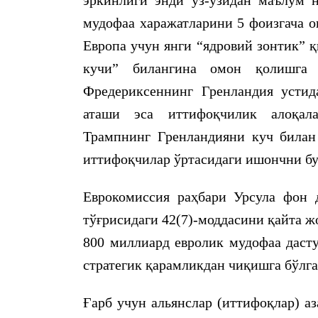
эркинлиги энди ўз-ўзидан маълум н
мудофаа харажатларини 5 фоизгача 
Европа учун янги “ядровий зонтик” 
кучи” билангина омон қолишга
Фредериксеннинг Гренландия усти
аташи эса иттифоқчилик алоқала
Трампнинг Гренландияни куч билан 
иттифоқчилар ўртасидаги ишончни бу
Еврокомиссия раҳбари Урсула фон 
тўғрисидаги 42(7)-моддасини қайта 
800 миллиард евролик мудофаа даст
стратегик қарамликдан чиқишга бўлг
Ғарб учун альянслар (иттифоқлар) а