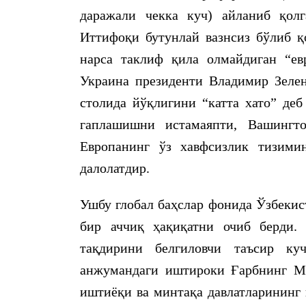
даражали чекка куч) айланиб қолг
Иттифоқи бутунлай вазнсиз бўлиб қ
нарса таклиф қила олмайдиган “ев
Украина президенти Владимир Зелен
столида йўқлигини “катта хато” деб
гаплашишни истамаяпти, Вашингт
Европанинг ўз хавфсизлик тизими
далолатдир.
Ушбу глобал баҳслар фонида Ўзбекис
бир аччиқ ҳақиқатни очиб берди.
тақдирини белгиловчи таъсир ку
анжумандаги иштироки Ғарбнинг Ма
иштиёқи ва минтақа давлатларининг 