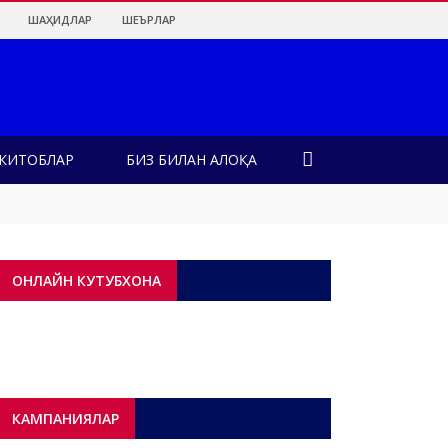
ШАҲИДЛАР
ШЕЪРЛАР
КИТОБЛАР
БИЗ БИЛАН АЛОҚА
лар?!
ОНЛАЙН КУТУБХОНА
КАМПАНИЯЛАР