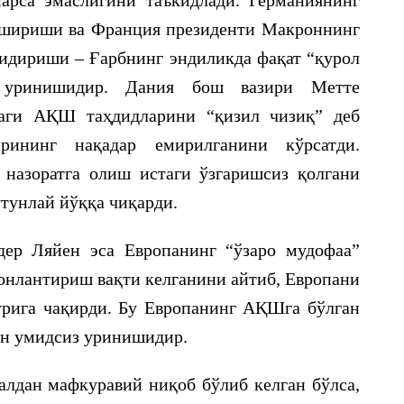
арса эмаслигини таъкидлади. Германиянинг
ошириши ва Франция президенти Макроннинг
қидириши – Ғарбнинг эндиликда фақат “қурол
 уринишидир. Дания бош вазири Метте
даги АҚШ таҳдидларини “қизил чизиқ” деб
рининг нақадар емирилганини кўрсатди.
назоратга олиш истаги ўзгаришсиз қолгани
тунлай йўққа чиқарди.
дер Ляйен эса Европанинг “ўзаро мудофаа”
жонлантириш вақти келганини айтиб, Европани
урига чақирди. Бу Европанинг АҚШга бўлган
ан умидсиз уринишидир.
залдан мафкуравий ниқоб бўлиб келган бўлса,