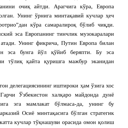
анини очиқ айтди. Арагчига кўра, Европа
олган. Унинг ўрнига минтақавий кучлар ҳеч
ротрио”дан кўра самаралироқ бўлиб чиқди.
ский эса Европанинг тинчлик музокаралари
 атади. Унинг фикрича, Путин Европа билан
он эса бунга йўл қўйиб беряпти. Бу эса
ни тўлиқ қайта қуришга мажбур эканидан
тон делегациясининг иштироки ҳам ўзига хос
 Гарчи Ўзбекистон халқаро майдонда дунё
чига эга мамлакат бўлмаса-да, унинг бу
рказий Осиё минтақасига бўлган стратегик
катта кучлар тўқнашуви орасида омон қолиш