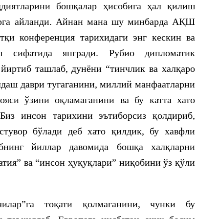
ддиятларини бошқалар ҳисобига ҳал қилиш
арга айланди. Айнан мана шу минбарда АҚШ
тқи конференция тарихидаги энг кескин ва
 сифатида янгради. Рубио дипломатик
йиртиб ташлаб, дунёни “тинчлик ва халқаро
алдаш даври тугаганини, миллий манфаатларни
ояси ўзини оқламаганини ва бу катта хато
Биз инсон тарихини эътиборсиз қолдириб,
стувор бўлади деб хато қилдик, бу хавфли
рбнинг йиллар давомида бошқа халқларни
тия” ва “инсон ҳуқуқлари” ниқобини ўз қўли
лар”га тоқати қолмаганини, чунки бу