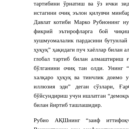
тартибини ўрнатиш ва ўз ички зи
истагини очиқ эълон қилувчи минб
Давлат котиби Марко Рубионинг ну
фикрий эътирофларга бой чиқиш
хушмуомалалик пардасини бутунлай 
ҳуқуқ” ҳақидаги пуч хаёллар билан 
глобал тартиб билан алмаштириш ғ
бўлганини очиқ тан олди. Унинг “
халқаро ҳуқуқ ва тинчлик доимо у
иллюзия эди” деган сўзлари, Ға
бўйсундириш учун ишлатган “демокра
билан йиртиб ташлашидир.
Рубио АҚШнинг “заиф иттифоқчи