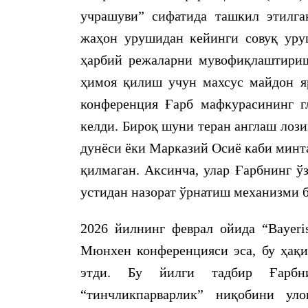
учрашуви” сифатида ташкил этилга
жаҳон урушидан кейинги совуқ уру
ҳарбий режаларни мувофиқлаштириш
ҳимоя қилиш учун махсус майдон я
конференция Ғарб мафкурасининг гл
келди. Бироқ шуни теран англаш лоз
дунёси ёки Марказий Осиё каби минт
қилмаган. Аксинча, улар Ғарбнинг ў
устидан назорат ўрнатиш механизми б
2026 йилнинг феврал ойида “Bayeri
Мюнхен конференцияси эса, бу ҳақи
этди. Бу йилги тадбир Ғарбн
“тинчликпарварлик” ниқобини ул