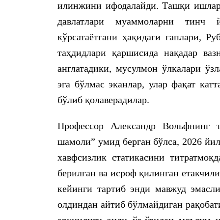
илинжини ифодалайди. Ташқи ишлар
давлатлари муаммоларни тинч 
кўрсатаётгани ҳақидаги гаплари, Ру
таҳдидлари қаршисида нақадар ваз
англатадики, мусулмон ўлкалари ўз
эга бўлмас эканлар, улар фақат кат
бўлиб қолаверадилар.
Профессор Александр Вольфнинг т
шамоли” умид берган бўлса, 2026 йи
хавфсизлик статикасини титратмо
берилган ва исроф қилинган етакчил
кейинги тартиб энди мавжуд эмасли
олдиндан айтиб бўлмайдиган рақобат