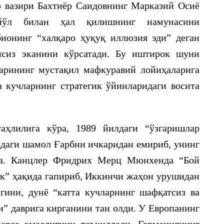
 вазири Бахтиёр Саидовнинг Марказий Осиё
йўл билан ҳал қилишнинг намунасини
бионинг “халқаро ҳуқуқ иллюзия эди” деган
нсиз эканини кўрсатади. Бу иштирок шуни
ларининг мустақил мафкуравий лойиҳаларига
та кучларнинг стратегик ўйинларидаги восита
аҳлилига кўра, 1989 йилдаги “ўзгаришлар
лдаги шамол Ғарбни ичкаридан емириб, унинг
қда. Канцлер Фридрих Мерц Мюнхенда “Бой
ик” ҳақида гапириб, Иккинчи жаҳон урушидан
гини, дунё “катта кучларнинг шафқатсиз ва
и” даврига кирганини тан олди. У Европанинг