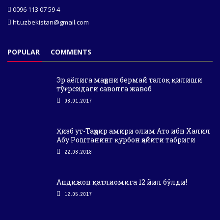
0096 113 07 59 4
ht.uzbekistan@gmail.com
POPULAR
COMMENTS
Эр аёлига маҳрни бермай талоқ қилиши
тўғрсидаги саволга жавоб
08.01.2017
Ҳизб ут-Таҳрир амири олим Ато ибн Халил
Абу Роштанинг қурбон ҳайити табриги
22.08.2018
Андижон қатлиомига 12 йил бўлди!
12.05.2017