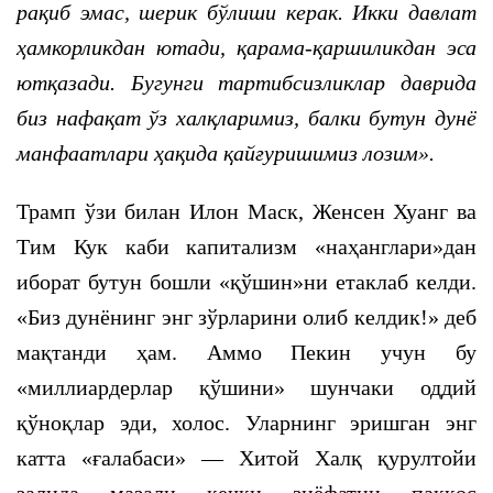
рақиб эмас, шерик бўлиши
керак
. Икки давлат
ҳамкорликдан ютади, қарама-қаршиликдан эса
ютқазади. Бугунги тартибсизликлар даврида
биз нафақат ўз халқларимиз, балки бутун дунё
манфаатлари ҳақида қайғуришимиз лозим».
Трамп ўзи билан Илон Маск, Женсен Хуанг ва
Тим Кук каби капитализм «наҳанглари»дан
иборат бутун бошли «қўшин»ни етаклаб келди.
«Биз дунёнинг энг зўрларини олиб келдик!» деб
мақтанди ҳам. Аммо Пекин учун бу
«миллиардерлар қўшини» шунчаки оддий
қўноқлар эди, холос. Уларнинг эришган энг
катта «ғалабаси» — Хитой Халқ қурултойи