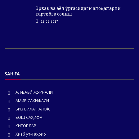
Эркак ва аёл ўртасидаги алоқаларни
тартибга солиш
19.06.2017
SAHIFA
АЛ-ВАЪЙ ЖУРНАЛИ
АМИР САҲИФАСИ
БИЗ БИЛАН АЛОҚА
БОШ САҲИФА
КИТОБЛАР
Ҳизб ут-Таҳрир