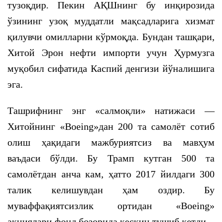
тузоқдир. Пекин АҚШнинг бу инқирозида
ўзининг узоқ муддатли мақсадларига хизмат
қилувчи омилларни кўрмоқда. Бундан ташқари,
Хитой Эрон нефти импорти учун Ҳурмузга
муқобил сифатида Каспий денгизи йўналишига
эга.
Ташрифнинг энг «салмоқли» натижаси —
Хитойнинг «Boeing»дан 200 та самолёт сотиб
олиш ҳақидаги мажбуриятсиз ва мавҳум
ваъдаси бўлди. Бу Трамп кутган 500 та
самолётдан анча кам, ҳатто 2017 йилдаги 300
талик келишувдан ҳам оздир. Бу
муваффақиятсизлик ортидан «Boeing»
акциялари фонд бозорида кескин тушиб кетди.