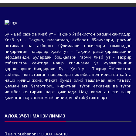
Бу – Веб саҳифа Ҳизб ут - Таҳрир Ўзбекистон расмий сайтидир.
Ҳизб ут - Таҳрир, вилоятлар, ахборот бўлимлари, расмий
нотиқлар ва ахборот бўлимлари вакиллари томонидан
чиқарилган нашрлар Ҳизб ут - Таҳрир раъй-қарашларини
ифодалайди. Булардан бошқалари гарчи Ҳизб ут - Таҳрир
Ўзбекистон сайтида нашр қилинсада ўз муаллифининг
қарашларини билдиради. Бу – Ҳизб ут - Таҳрир Ўзбекистон
сайтида чоп этилган нашрлардан иқтибос келтириш ва қайта
нашр қилиш жоиз. Фақат бунда олиб ташламай ёки таъвил
қилмай ёки ўзгартириш киритмай тўғри етказиш ва тўғри
иқтибос келтириш шарт қилинади. Нақл қилинган ёки нашр
қилинган нарсанинг манбаини ҳам айтиб ўтиш шарт.
АЛОҚА УЧУН МАНЗИЛИМИЗ
Beirut-Lebanon P.O.BOX 14-5010