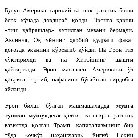
Бугун Америка тарихий ва геостратегик боши
берк кўчада довдираб қолди. Эронга қарши
«тиш қайрашлар» кутилган мевани бермади.
Аксинча, Оқ уйнинг ҳарбий қудрати фақат
қоғозда эканини кўрсатиб қўйди. На Эрон тиз
чўктирилди ва на Хитойнинг шашти
қайтарилди. Эрон масаласи Американи ўз
қаърига тортиб, нафасини бўғаётган гирдобга
айланди.
Эрон билан бўлган машмашаларда
«сувга
тушган мушукдек»
қалтис ва оғир стратегик
вазиятда қолган Трамп, капитализмнинг бир
тўда «очкўз наҳанглари» йиғиб Пекин