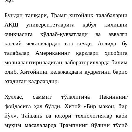
Бундан ташқари, Трамп хитойлик талабаларни
АҚШ университетларига қабул қилишни
очиқчасига қўллаб-қувватлади ва аввалги
қатъий чекловлардан воз кечди. Аслида, бу
талабалар Американинг қарзлари ҳисобига
молиялаштириладиган лабораторияларда билим
олиб, Хитойнинг келажакдаги қудратини барпо
этадиган кадрлардир.
Хуллас, саммит тўлалигича Пекиннинг
фойдасига ҳал бўлди. Хитой «Бир макон, бир
йўл», Тайвань ва юқори технологиялар каби
муҳим масалаларда Трампнинг йўлини тўсиб