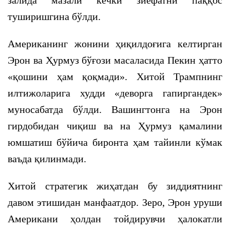
залида мазали кечки зиёфатни паққос
туширишгина бўлди.
Американинг жонини ҳиқилдоғига келтирган
Эрон ва Ҳурмуз бўғози масаласида Пекин ҳатто
«қошини ҳам қоқмади». Хитой Трампнинг
илтижоларига худди «деворга гапиргандек»
муносабатда бўлди. Вашингтонга на Эрон
гирдобидан чиқиш ва на Ҳурмуз қамалини
юмшатиш бўйича биронта ҳам тайинли кўмак
ваъда қилинмади.
Хитой стратегик жиҳатдан бу зиддиятнинг
давом этишидан манфаатдор. Зеро, Эрон уруши
Американи ҳолдан тойдирувчи ҳалокатли