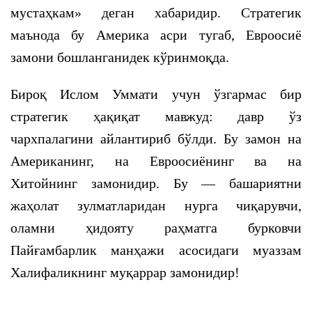
мустаҳкам» деган хабаридир. Стратегик
маънода бу Америка асри тугаб, Евроосиё
замони бошланганидек кўринмоқда.
Бироқ Ислом Уммати учун ўзгармас бир
стратегик ҳақиқат мавжуд: давр ўз
чархпалагини айлантириб бўлди. Бу замон на
Американинг, на Евроосиёнинг ва на
Хитойнинг замонидир. Бу — башариятни
жаҳолат зулматларидан нурга чиқарувчи,
оламни ҳидояту раҳматга бурковчи
Пайғамбарлик манҳажи асосидаги муаззам
Халифаликнинг муқаррар замонидир!