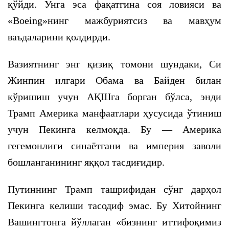
қўйди. Унга эса фақатгина соя ловияси ва
«Boeing»нинг мажбуриятсиз ва мавҳум
ваъдаларини қолдирди.
Вазиятнинг энг қизиқ томони шундаки, Си
Жинпин илгари Обама ва Байден билан
кўришиш учун АҚШга борган бўлса, энди
Трамп Америка манфаатлари ҳусусида ўтиниш
учун Пекинга келмоқда. Бу — Америка
гегемонлиги синаётгани ва империя заволи
бошланганининг яққол тасдиғидир.
Путиннинг Трамп ташрифидан сўнг дарҳол
Пекинга келиши тасодиф эмас. Бу Хитойнинг
Вашингтонга йўллаган «бизнинг иттифоқимиз