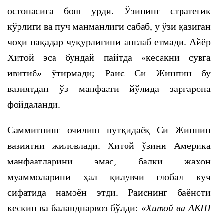
остонасига бош урди. Ўзининг стратегик
кўрлиги ва пуч манманлиги сабаб, у ўзи қазиган
чоҳи нақадар чуқурлигини англаб етмади. Айёр
Хитой эса бундай пайтда «кесакни сувга
ивитиб» ўтирмади; Раис Си Жинпин бу
вазиятдан ўз манфаати йўлида заргарона
фойдаланди.
Саммитнинг очилиш нутқидаёқ Си Жинпин
вазиятни жиловлади. Хитой ўзини Америка
манфаатларини эмас, балки жаҳон
муаммоларини ҳал қилувчи глобал куч
сифатида намоён этди. Раиснинг баёноти
кескин ва баландпарвоз бўлди:
«Хитой ва АҚШ