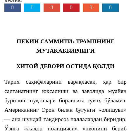
SHARE:
ПЕКИН САММИТИ: ТРАМПНИНГ
МУТАКАББИРЛИГИ
ХИТОЙ ДЕВОРИ
ОСТИДА ҚОЛДИ
Тарих саҳифаларини варақласак, ҳар бир
салтанатнинг юксалиши ва заволида муайян
бурилиш нуқталари борлигига гувоҳ бўламиз.
Американинг Эрон билан бугунги «олишуви»
— ана шундай тақдирсоз паллалардан биридир.
Ўзига «жаҳон полицияси» унвонини бериб