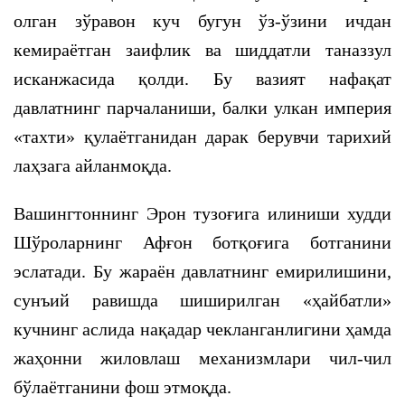
олган зўравон куч бугун ўз-ўзини ичдан
кемираётган заифлик ва шиддатли таназзул
исканжасида қолди. Бу вазият нафақат
давлатнинг парчаланиши, балки улкан империя
«тахти» қулаётганидан дарак берувчи тарихий
лаҳзага айланмоқда.
Вашингтоннинг Эрон тузоғига илиниши худди
Шўроларнинг Афғон ботқоғига ботганини
эслатади. Бу жараён давлатнинг емирилишини,
сунъий равишда шиширилган «ҳайбатли»
кучнинг аслида нақадар чекланганлигини ҳамда
жаҳонни жиловлаш механизмлари чил-чил
бўлаётганини фош этмоқда.