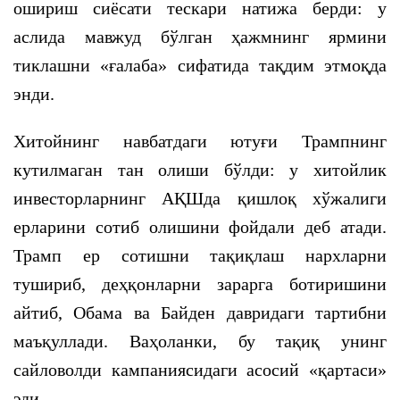
ошириш сиёсати тескари натижа берди: у
аслида мавжуд бўлган ҳажмнинг ярмини
тиклашни «ғалаба» сифатида тақдим этмоқда
энди.
Хитойнинг навбатдаги ютуғи Трампнинг
кутилмаган тан олиши бўлди: у хитойлик
инвесторларнинг АҚШда қишлоқ хўжалиги
ерларини сотиб олишини фойдали деб атади.
Трамп ер сотишни тақиқлаш нархларни
тушириб, деҳқонларни зарарга ботиришини
айтиб, Обама ва Байден давридаги тартибни
маъқуллади. Ваҳоланки, бу тақиқ унинг
сайловолди кампаниясидаги асосий «қартаси»
эди.