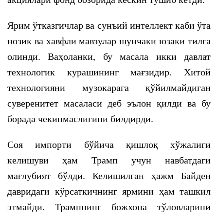
Ярим ўтказгичлар ва сунъий интеллект каби ўта
нозик ва хавфли мавзулар шунчаки юзаки тилга
олинди. Ваҳоланки, бу масала икки давлат
технологик курашининг мағзидир. Хитой
технологияни музокарага қўйилмайдиган
суверенитет масаласи деб эълон қилди ва бу
борада чекинмаслигини билдирди.
Соя импорти бўйича қишлоқ хўжалиги
келишуви ҳам Трамп учун навбатдаги
мағлубият бўлди. Келишилган ҳажм Байден
давридаги кўрсаткичнинг ярмини ҳам ташкил
этмайди. Трампнинг божхона тўловларини