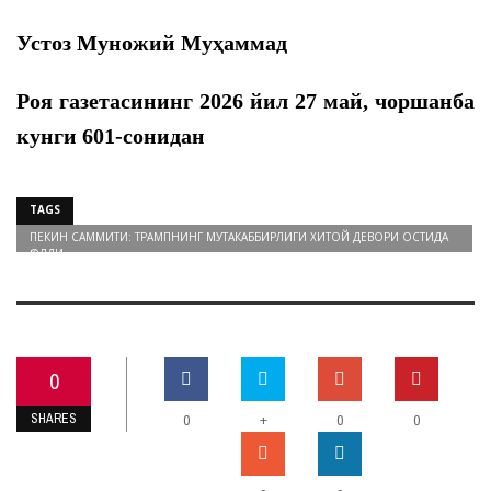
Устоз Муножий Муҳаммад
Роя газетасининг 2026 йил 27
май, чоршанба
кунги 601-сонидан
TAGS
ПЕКИН САММИТИ: ТРАМПНИНГ МУТАКАББИРЛИГИ ХИТОЙ ДЕВОРИ ОСТИДА
ҚОЛДИ
0
SHARES
+
0
0
0