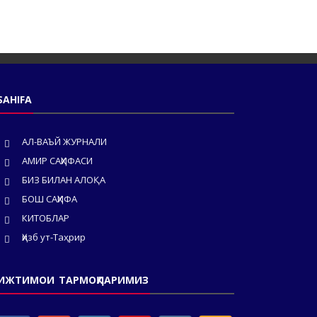
SAHIFA
АЛ-ВАЪЙ ЖУРНАЛИ
АМИР САҲИФАСИ
БИЗ БИЛАН АЛОҚА
БОШ САҲИФА
КИТОБЛАР
Ҳизб ут-Таҳрир
ИЖТИМОИ ТАРМОҚЛАРИМИЗ