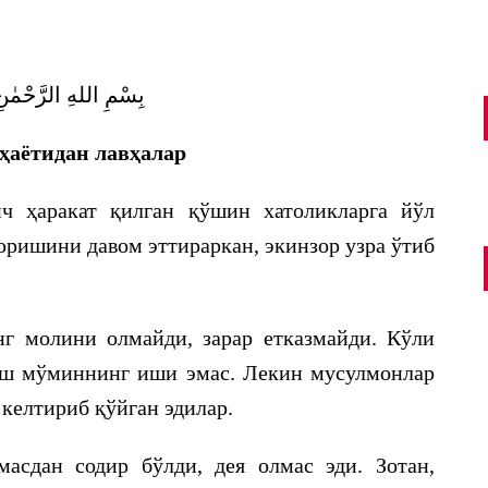
بِسْمِ اللهِ الرَّحْمٰن
ҳаётидан лавҳалар
 ҳаракат қилган қўшин хатоликларга йўл
ишини давом эттираркан, экинзор узра ўтиб
г молини олмайди, зарар етказмайди. Кўли
риш мўминнинг иши эмас. Лекин мусулмонлар
 келтириб қўйган эдилар.
масдан содир бўлди, дея олмас эди. Зотан,