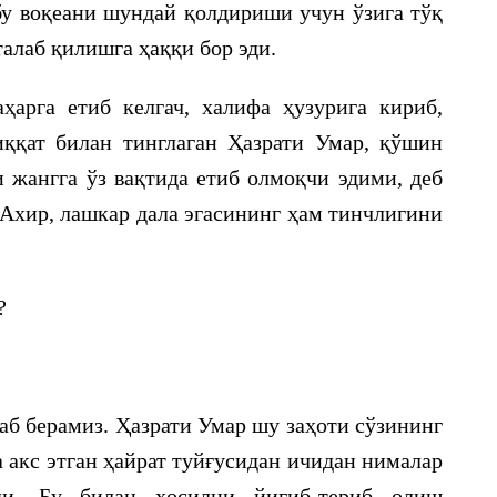
бу воқеани шундай қолдириши учун ўзига тўқ
талаб қилишга ҳаққи бор эди.
арга етиб келгач, халифа ҳузурига кириб,
иққат билан тинглаган Ҳазрати Умар, қўшин
 жангга ўз вақтида етиб олмоқчи эдими, деб
 Ахир, лашкар дала эгасининг ҳам тинчлигини
?
аб берамиз. Ҳазрати Умар шу заҳоти сўзининг
 акс этган ҳайрат туйғусидан ичидан нималар
ди. Бу билан ҳосилни йиғиб-териб олиш