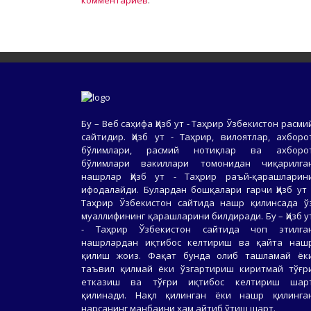
комментариев
.
Бу – Веб саҳифа Ҳизб ут - Таҳрир Ўзбекистон расми
сайтидир. Ҳизб ут - Таҳрир, вилоятлар, ахборо
бўлимлари, расмий нотиқлар ва ахборо
бўлимлари вакиллари томонидан чиқарилга
нашрлар Ҳизб ут - Таҳрир раъй-қарашларин
ифодалайди. Булардан бошқалари гарчи Ҳизб ут 
Таҳрир Ўзбекистон сайтида нашр қилинсада ў
муаллифининг қарашларини билдиради. Бу – Ҳизб у
- Таҳрир Ўзбекистон сайтида чоп этилга
нашрлардан иқтибос келтириш ва қайта наш
қилиш жоиз. Фақат бунда олиб ташламай ёк
таъвил қилмай ёки ўзгартириш киритмай тўғр
етказиш ва тўғри иқтибос келтириш шар
қилинади. Нақл қилинган ёки нашр қилинга
нарсанинг манбаини ҳам айтиб ўтиш шарт.