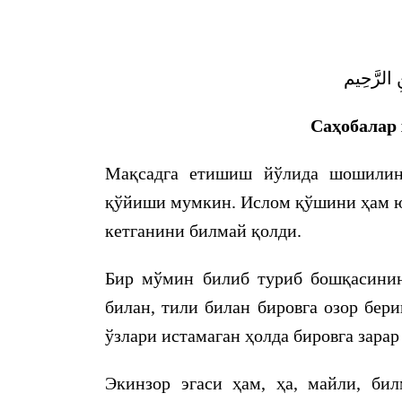
ِ الرَّحِيم
Саҳобалар 
Мақсадга етишиш йўлида шошилинч
қўйиши мумкин. Ислом қўшини ҳам юр
кетганини билмай қолди.
Бир мўмин билиб туриб бошқасинин
билан, тили билан бировга озор бе
ўзлари истамаган ҳолда бировга зарар
Экинзор эгаси ҳам, ҳа, майли, бил