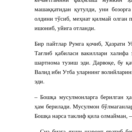
машаққатидан қутулди, уни бозорг
олдини тўсиб, меҳнат қилмай олган 
ишониб, уйига отланди.
Бир пайтлар Румга қочиб, Ҳазрати У
Тағлиб қабиласи вакиллари халифа 
шартнома тузиш эди. Дарвоқе, бу қа
Валид ибн Утба уларнинг волийларин
эди.
– Бошқа мусулмонларга берилган ҳа
ҳам берилади. Мусулмон бўлмаганлар
Бошқа нарса таклиф қила олмайман, 
– Сиз бизга яхши шароит яратиб бер