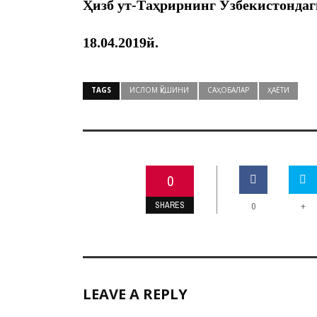
Ҳизб ут-Таҳрирнинг Ўзбекистондаг
18.04.2019й.
TAGS
ИСЛОМ ҚЎШИНИ
САҲОБАЛАР
ҲАЁТИ
0
SHARES
+
0
LEAVE A REPLY