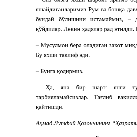
яшайдиганларимиз Рум ва бошқа давл
бундай бўлишини истамаймиз, – д
қўйдилар. Лекин ҳадялар рад этилди. 
– Мусулмон бера оладиган закот миқ
Бу яхши таклиф эди.
– Бунга қодирмиз.
– Ҳа, яна бир шарт: янги туғ
тарбияламайсизлар. Тағлиб вакил
қайтишди.
Аҳмад Лутфий Қозончининг “Ҳазрати