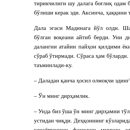
тирикчилиги шу далага боғлиқ одам 
бўлиши керак эди. Аксинча, ҳаққини 
Дала эгаси Мадинага йўл олди. Шаҳ
бўлган воқеани айтиб берди. Уни д
далангни атайин пайҳон қилдими ёки
сўраб ўтирмади. Сўраса ҳам бўларди.
таъминлади-ку.
– Даладан қанча ҳосил олмоқчи эдинг
– Ўн минг дирҳамлик.
– Унда биз ўша ўн минг дирҳамни тўл
устидан чиқди. Деҳқоннинг кўзларида
кечаётганини фаҳмлаш мумкин э