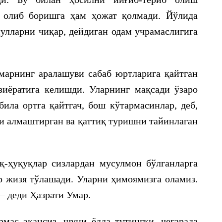
а олиб боришга ҳам ҳожат қолмади. Йўлида
пулларни чиқар, дейдиган одам учрамаслигига
марнинг аралашуви сабаб юртларига қайтган
зиёратига келишди. Уларнинг мақсади ўзаро
била ортга қайтгач, бош кўтармасинлар, деб,
и алмаштирган ва қаттиқ туришни тайинлаган
қ-ҳуқуқлар сизлардан мусулмон бўлганларга
 жизя тўлашади. Уларни ҳимоямизга оламиз.
— деди Ҳазрати Умар.
мас экансиз, шуни ёдда тутингки, чегарада