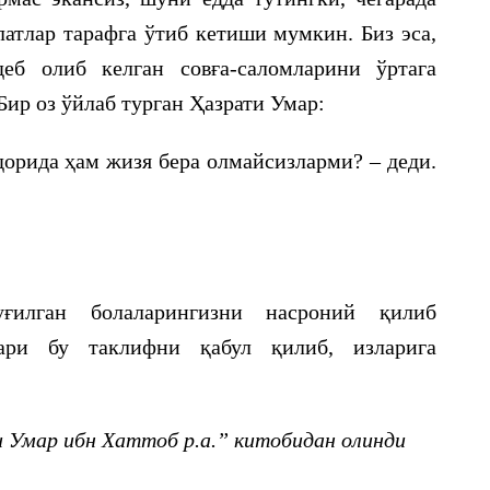
атлар тарафга ўтиб кетиши мумкин. Биз эса,
еб олиб келган совға-саломларини ўртага
Бир оз ўйлаб турган Ҳазрати Умар:
дорида ҳам жизя бера олмайсизларми? – деди.
илган болаларингизни насроний қилиб
лари бу таклифни қабул қилиб, изларига
 Умар ибн Хаттоб р.а.” китобидан олинди