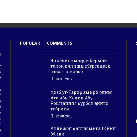
POPULAR
COMMENTS
й
Эр аёлига маҳрни бермай
т
талоқ қилиши тўғрсидаги
т
саволга жавоб
н
и
08.01.2017
-
з
Ҳизб ут-Таҳрир амири олим
т
Ато ибн Халил Абу
н
Роштанинг қурбон ҳайити
р
табриги
и
22.08.2018
и
т
Андижон қатлиомига 12 йил
н
бўлди!