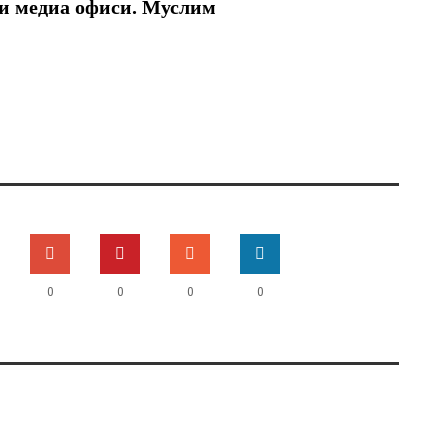
и медиа офиси. Муслим
0
0
0
0