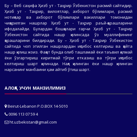
Бу – Веб саҳифа Ҳизб ут - Таҳрир Ўзбекистон расмий сайтидир.
Ҳизб ут - Таҳрир, вилоятлар, ахборот бўлимлари, расмий
нотиқлар ва ахборот бўлимлари вакиллари томонидан
чиқарилган нашрлар Ҳизб ут - Таҳрир раъй-қарашларини
ифодалайди. Булардан бошқалари гарчи Ҳизб ут - Таҳрир
Ўзбекистон сайтида нашр қилинсада ўз муаллифининг
қарашларини билдиради. Бу – Ҳизб ут - Таҳрир Ўзбекистон
сайтида чоп этилган нашрлардан иқтибос келтириш ва қайта
нашр қилиш жоиз. Фақат бунда олиб ташламай ёки таъвил қилмай
ёки ўзгартириш киритмай тўғри етказиш ва тўғри иқтибос
келтириш шарт қилинади. Нақл қилинган ёки нашр қилинган
нарсанинг манбаини ҳам айтиб ўтиш шарт.
АЛОҚА УЧУН МАНЗИЛИМИЗ
Beirut-Lebanon P.O.BOX 14-5010
0096 113 07 59 4
ht.uzbekistan@gmail.com