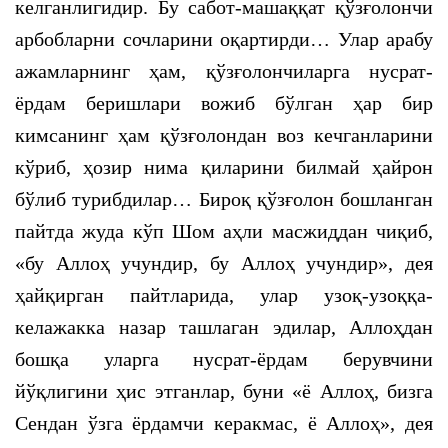
келганлигидир. Бу сабот-машаққат қўзғолончи
арбобларни сочларини оқартирди… Улар арабу
ажамларнинг ҳам, қўзғолончиларга нусрат-
ёрдам беришлари вожиб бўлган ҳар бир
кимсанинг ҳам қўзғолондан воз кечганларини
кўриб, ҳозир нима қиларини билмай ҳайрон
бўлиб турибдилар… Бироқ қўзғолон бошланган
пайтда жуда кўп Шом аҳли масжиддан чиқиб,
«бу Аллоҳ учундир, бу Аллоҳ учундир», дея
ҳайқирган пайтларида, улар узоқ-узоққа-
келажакка назар ташлаган эдилар, Аллоҳдан
бошқа уларга нусрат-ёрдам берувчини
йўқлигини ҳис этганлар, буни «ё Аллоҳ, бизга
Сендан ўзга ёрдамчи керакмас, ё Аллоҳ», дея