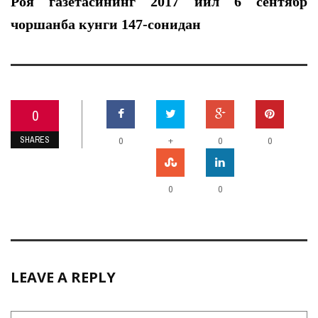
Роя газетасининг 2017 йил 6 сентябр
чоршанба кунги 1
47-сонидан
0
SHARES
+
0
0
0
0
0
LEAVE A REPLY