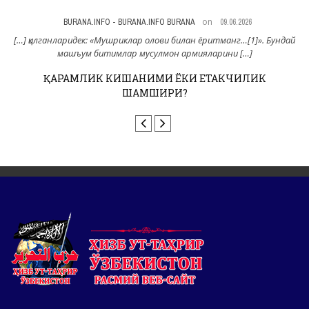
on
NFO - BURANA.INFO BURANA
09.06.2026
BURANA.INFO -
«Мушриклар олови билан ёритманг…[1]». Бундай
[…] шундак
итимлар мусулмон армияларини […]
жосуси Глабб Пошо[1] 
К КИШАНИМИ ЁКИ ЕТАКЧИЛИК
НАКБАГА 78 ЙИЛ
ШАМШИРИ?