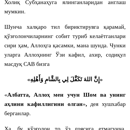
Холиқ Субҳанаҳуга ялинганларидан англаш
мумкин.
Шунча халқаро тил бириктирувга қарамай,
қўзғолончиларнинг собит туриб келаётганлари
сири ҳам, Аллоҳга қасамки, мана шунда. Чунки
уларга Аллоҳнинг Ўзи кафил, ахир, содиқул
масдуқ САВ бизга
«إِنَّ اللهَ تَكَفَّلَ لِي بِالشَّامِ وَأَهْلِهِ»
«
Албатта, Аллоҳ мен учун Шом ва унинг
аҳлини кафиллигини олган
»
,
дея хушхабар
берганлар.
Ҳа, бу қўзғолон то ўз ғоясига етмагунча,