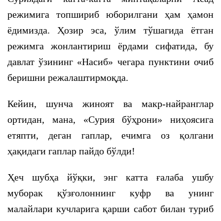
режимига топшириб юборилгани ҳам ҳамон
ёдимизда. Ҳозир эса, ўлим тўшагида ётган
режимга жонлантириш ёрдами сифатида, бу
давлат ўзининг «Насиб» чегара пунктини очиб
беришни режалаштирмоқда.
Кейин, шунча жиноят ва макр-найранглар
ортидан, мана, «Сурия бўҳрони» ниҳоясига
етяпти, деган гаплар, ечимга оз қолгани
ҳақидаги гаплар пайдо бўлди!
Ҳеч шубҳа йўқки, энг катта ғалаба ушбу
муборак қўзғолоннинг куфр ва унинг
малайлари кучларига қарши сабот билан туриб