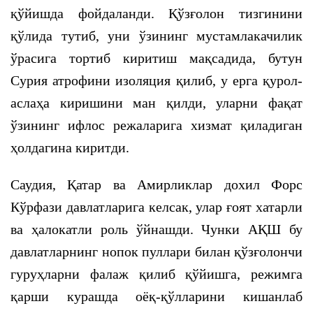
қўйишда фойдаланди. Қўзғолон тизгинини
қўлида тутиб, уни ўзининг мустамлакачилик
ўрасига тортиб киритиш мақсадида, бутун
Сурия атрофини изоляция қилиб, у ерга қурол-
аслаҳа киришини ман қилди, уларни фақат
ўзининг ифлос режаларига хизмат қиладиган
ҳолдагина киритди.
Саудия, Қатар ва Амирликлар дохил Форс
Кўрфази давлатларига келсак, улар ғоят хатарли
ва ҳалокатли роль ўйнашди. Чунки АҚШ бу
давлатларнинг нопок пуллари билан қўзғолончи
гуруҳларни фалаж қилиб қўйишга, режимга
қарши курашда оёқ-қўлларини кишанлаб