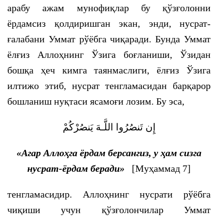
арабу ажам мунофиқлар бу қўзғолонни
ёрдамсиз қолдиришган экан, энди, нусрат-
ғалабани Уммат рўёбга чиқаради. Бунда Уммат
ёлғиз Аллоҳнинг Ўзига боғланиши, Ўзидан
бошқа ҳеч кимга таянмаслиги, ёлғиз Ўзига
илтижо этиб, нусрат тенгламасидан барқарор
бошланиш нуқтаси ясамоғи лозим. Бу эса,
إِن تَنصُرُوا اللَّـهَ يَنصُرْكُمْ
«Агар Аллоҳга ёрдам берсангиз, у ҳам сизга
нусрат-ёрдам беради»
[Муҳаммад 7]
тенгламасидир. Аллоҳнинг нусрати рўёбга
чиқиши учун қўзғолончилар Уммат