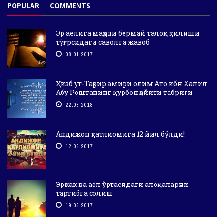
POPULAR
COMMENTS
Эр аёлига маҳрни бермай талоқ қилиши
тўғрсидаги саволга жавоб
08.01.2017
Ҳизб ут-Таҳрир амири олим Ато ибн Халил
Абу Роштанинг қурбон ҳайити табриги
22.08.2018
Андижон қатлиомига 12 йил бўлди!
12.05.2017
Эркак ва аёл ўртасидаги алоқаларни
тартибга солиш
19.06.2017