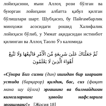
лойиҳасини, яъни Аллоҳ рози бўлган ва
буюрган лойиҳани албатта қабул қилган
бўлишлари шарт. Шубҳасиз, бу Пайғамбарлик
минҳожи асосидаги рошид Халифалик
лойиҳаси бўлиб, у Уммат ақидасидан истинбот
қилинган ва Аллоҳ Таоло Ўз каломида
ثُمَّ جَعَلْنَاكَ عَلَىٰ شَرِيعَةٍ مِّنَ الْأَمْرِ فَاتَّبِعْهَا وَلَا تَتَّبِعْ
أَهْوَاءَ الَّذِينَ لَا يَعْلَمُونَ
«Сўнгра Биз сизни
(дин)
ишидан бир шариат
устида
(барқарор)
қилдик, бас, сиз
(фақат
мана шу йўлга)
эргашинг ва билмайдиган
кимсаларнинг ҳавойи нафсларига
эргашманг!
»
[Жосия 18]