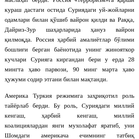
кураш дастаги остида Суриядаги уй-жойларни
одамлари билан қўшиб вайрон қилди ва Раққа,
Дайриз-Зур шаҳарларида ҳануз вайрон
қилмоқда. Россия ҳарбий амалиётлар бўлими
бошлиғи берган баёнотида унинг жинояткор
кучлари Сурияга киргандан бери у ерда 28
мингта ҳаво парвози, 90 минг марта ҳаво
ҳужуми содир этгани билан мақтанди.
Америка Туркия режимига заҳриқотил роль
тайёрлаб берди. Бу роль, Суриядаги миллий
кенгаш, ҳарбий кенгаш, миллий
коалициялардан янги мухолафат яратиб, уни
Шомдаги америкача ечимнинг татбиқ