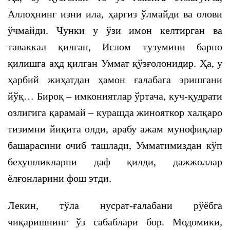
Аллоҳнинг изни ила, ҳаргиз ўлмайди ва олови
ўчмайди. Чунки у ўзи имон келтирган ва
таваккал қилган, Ислом тузумини барпо
қилишга аҳд қилган Уммат қўзғолонидир. Ҳа, у
ҳарбий жиҳатдан ҳамон ғалабага эришгани
йўқ… Бироқ – имкониятлар ўртача, куч-қудрати
озлигига қарамай – курашда жинояткор халқаро
тизимни йиқита олди, арабу ажам мунофиқлар
башарасини очиб ташлади, Умматимиздан кўп
бехушликларни даф қилди, дажжоллар
ёлғонларини фош этди.
Лекин, тўла нусрат-ғалабани рўёбга
чиқаришнинг ўз сабаблари бор. Модомики,