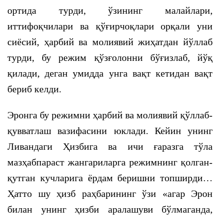
ортида турди, ўзининг малайлари,
иттифоқчилари ва қўғирчоқлари орқали уни
сиёсий, ҳарбий ва молиявий жиҳатдан йўллаб
турди, бу режим қўзғолонни бўғизлаб, йўқ
қилади, деган умидда унга вақт кетидан вақт
бериб келди.
Эронга бу режимни ҳарбий ва молиявий қўллаб-
қувватлаш вазифасини юклади. Кейин унинг
Ливандаги Ҳизбига ва ичи ғаразга тўла
мазҳабпараст жангариларга режимнинг қолган-
қутган кучларига ёрдам беришни топширди…
Ҳатто шу ҳизб раҳбарининг ўзи «агар Эрон
билан унинг ҳизби аралашуви бўлмаганда,