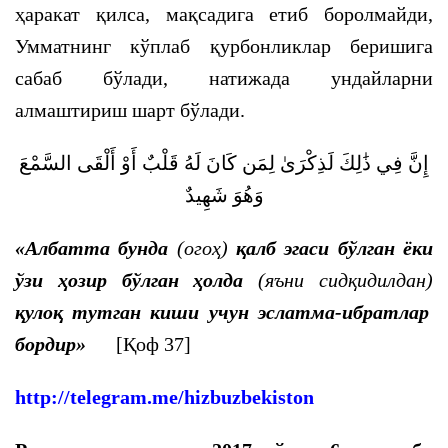
ҳаракат қилса, мақсадига етиб боролмайди,
Умматнинг кўплаб қурбонликлар беришига
сабаб бўлади, натижада ундайларни
алмаштириш шарт бўлади.
إِنَّ فِي ذَٰلِكَ لَذِكْرَىٰ لِمَن كَانَ لَهُ قَلْبٌ أَوْ أَلْقَى السَّمْعَ
وَهُوَ شَهِيدٌ
«Албатта бунда
(огоҳ)
қалб эгаси бўлган ёки
ўзи ҳозир бўлган ҳолда
(яъни сидқидилдан)
қулоқ тутган киши учун эслатма-ибратлар
бордир
»
[Қоф 37]
http://telegram.me/hizbuzbekiston