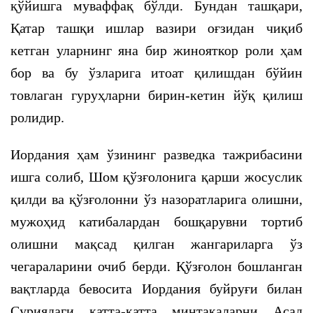
қўйишга муваффақ бўлди. Бундан ташқари,
Қатар ташқи ишлар вазири оғзидан чиқиб
кетган уларнинг яна бир жинояткор роли ҳам
бор ва бу ўзларига итоат қилишдан бўйин
товлаган гуруҳларни бирин-кетин йўқ қилиш
ролидир.
Иордания ҳам ўзининг разведка тажрибасини
ишга солиб, Шом қўзғолонига қарши жосуслик
қилди ва қўзғолонни ўз назоратларига олишни,
мужоҳид катибалардан бошқарувни тортиб
олишни мақсад қилган жангариларга ўз
чегараларини очиб берди. Қўзғолон бошланган
вақтларда бевосита Иордания буйруғи билан
Суриядаги катта-катта минтақаларни Асад