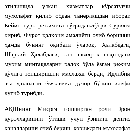
этилишида улкан хизматлар кўрсатувчи
мухолафат қилиб обдан тайёрлашдан иборат.
Кейин турк режимига тўғридан-тўғри Сурияга
кириб, Фурот қалқони амалиёти олиб боришни
ҳамда бунинг оқибати ўлароқ, Ҳалабдаги,
Шарқий Ҳалабдаги, сал аввалроқ соҳилдаги
муҳим минтақаларни ҳалок бўла ёзган режим
қўлига топширишни маслаҳат берди, Идлибни
эса даҳшатли ёвузликка дучор бўлиш хавфи
кутиб турибди.
АҚШнинг Мисрга топширган роли Эрон
қуролларининг ўтиши учун ўзининг денгиз
каналларини очиб бериш, хориждаги мухолафат