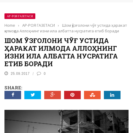
АР-РОЯ ГАЗЕТАСИ
Home
›
АР-РОЯ ГАЗЕТАСИ
›
Шом қўзғолони чўғ устида ҳаракат
қилмоқда Аллоҳнинг изни ила албатта нусратига етиб боради
ШОМ ҚЎЗҒОЛОНИ ЧЎҒ УСТИДА
ҲАРАКАТ ҚИЛМОҚДА АЛЛОҲНИНГ
ИЗНИ ИЛА АЛБАТТА НУСРАТИГА
ЕТИБ БОРАДИ
25.09.2017
0
SHARE: