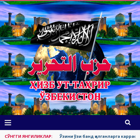
СЎНГГИ ЯНГИЛИКЛАР:
Ўзини ўзи банд қилганларга каррас