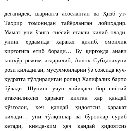
деганидек, шариатга асосланган ва Ҳизб ут-
Таҳрир томонидан тайёрланган лойиҳадир.
Уммат уни ўзига сиёсий етакчи қилиб олади,
унинг ёрдамида ҳаракат қилиб, омонлик
қирғоғига етиб боради… Бу қирғоқда анави
қонхўр режим ағдарилиб, Аллоҳ Субҳанаҳуни
рози қиладиган, мусулмонларни ўз соясида куч-
қудратга тўлдирадиган рошид Халифалик барпо
бўлади. Шунинг учун лойиҳаси бор сиёсий
етакчиликсиз ҳаракат қилган ҳар қандай
қўзғолон, ҳеч қандай ҳидоятсиз ҳаракат
қилади… уни тўлқинлар ва бўронлар суриб
кетади, кимда-ким ҳеч қандай ҳидоятсиз