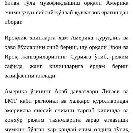
билан тўла мувофиқлашиш орқали Америка
ечими учун сиёсий қўллаб-қувватлов яратишдан
иборат.
Ироқлик хоинларга ҳам Америка қуруқлик ва
ҳаво йўлларини очиб бериш, шу орқали Эрон ва
Ироқ жангариларининг Сурияга ўтиб, режим
сафида жанг қилишларига ёрдам бериш
вазифасини юклади.
Америка ўзининг Араб давлатлари Лигаси ва
БМТ каби регионал ва халқаро қуролларидан
америкача сиёсий ечимни тарғиб қилишда ва
қонхўр режим таянчларига зарар етказиши
мумкин бўлган ҳар қандай ечим олдига тўсиқ