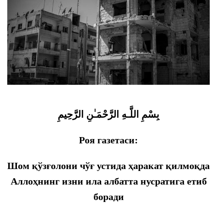
بِسْمِ اللَّـهِ الرَّحْمَـٰنِ الرَّحِيمِ
Роя газетаси:
Шом қўзғолони чўғ устида ҳаракат қилмоқда
Аллоҳнинг изни ила албатта нусратига етиб
боради