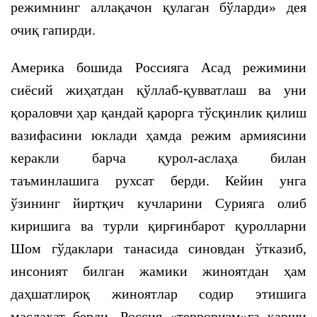
режимнинг аллақачон қулаган бўларди» дея
очиқ гапирди.
Америка бошида Россияга Асад режимини
сиёсий жиҳатдан қўллаб-қувватлаш ва уни
қораловчи ҳар қандай қарорга тўсқинлик қилиш
вазифасини юклади ҳамда режим армиясини
керакли барча қурол-аслаҳа билан
таъминлашига рухсат берди. Кейин унга
ўзининг йиртқич кучларини Сурияга олиб
киришига ва турли қирғинбарот қуролларни
Шом гўдаклари танасида синовдан ўтказиб,
инсоният билган жамики жиноятдан ҳам
даҳшатлироқ жиноятлар содир этишига
маслаҳат берди. Россия «терроризм»га қарши