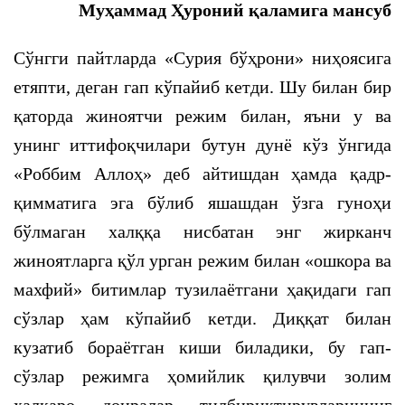
Муҳаммад Ҳуроний қаламига мансуб
Сўнгги пайтларда «Сурия бўҳрони» ниҳоясига
етяпти, деган гап кўпайиб кетди. Шу билан бир
қаторда жиноятчи режим билан, яъни у ва
унинг иттифоқчилари бутун дунё кўз ўнгида
«Роббим Аллоҳ» деб айтишдан ҳамда қадр-
қимматига эга бўлиб яшашдан ўзга гуноҳи
бўлмаган халққа нисбатан энг жирканч
жиноятларга қўл урган режим билан «ошкора ва
махфий» битимлар тузилаётгани ҳақидаги гап
сўзлар ҳам кўпайиб кетди. Диққат билан
кузатиб бораётган киши биладики, бу гап-
сўзлар режимга ҳомийлик қилувчи золим