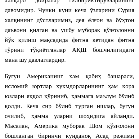
халқаро доиралар тилбириктирувларининг
давомидир. Чунки куни кеча ўзларини Сурия
халқининг дўстларимиз, дея ёлғон ва бўҳтон
даъвони қилган ва ушбу муборак қўзғолонни
йўқ қилиш мақсадида фитна кетидан фитна
тўрини тўқиётганлар АҚШ бошчилигидаги
мана шу давлатлардир.
Бугун Американинг ҳам қабиҳ башараси,
исломий юртлар ҳукмдорларининг ҳам қора
юзлари яққол қўриниб, ҳаммага маълум бўлиб
қолди. Кеча сир бўлиб турган ишлар, бугун
очилиб, ҳамма уларни шоҳидига айланди.
Масалан, Америка муборак Шом қўзғолони
бошланган биринчи кунданоқ Асад режими