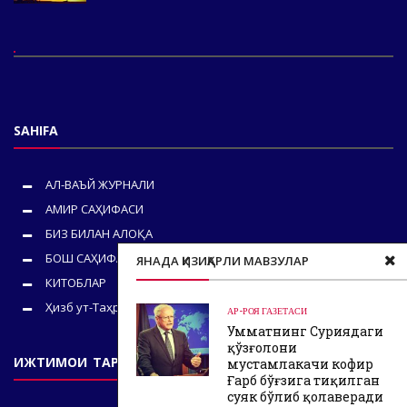
SAHIFA
АЛ-ВАЪЙ ЖУРНАЛИ
АМИР САҲИФАСИ
БИЗ БИЛАН АЛОҚА
БОШ САҲИФА
ЯНАДА ҚИЗИҚАРЛИ МАВЗУЛАР
КИТОБЛАР
Ҳизб ут-Таҳрир
АР-РОЯ ГАЗЕТАСИ
Умматнинг Суриядаги
қўзғолони
ИЖТИМОИ ТАРМОҚЛАРИМИЗ
мустамлакачи кофир
Ғарб бўғзига тиқилган
суяк бўлиб қолаверади