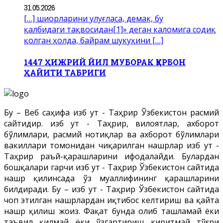
31.05.2026
[…] шиорларини улуғласа, демак, бу
қалбидаги тақвосидан[1]» деган каломига содиқ
қолган ҳолда, байрам шукуҳини […]
1447 ҲИЖРИЙ ЙИЛ МУБОРАК ҚУРБОН
ҲАЙИТИ ТАБРИГИ
Бу – Веб саҳифа Ҳизб ут - Таҳрир Ўзбекистон расмий
сайтидир. Ҳизб ут - Таҳрир, вилоятлар, ахборот
бўлимлари, расмий нотиқлар ва ахборот бўлимлари
вакиллари томонидан чиқарилган нашрлар Ҳизб ут -
Таҳрир раъй-қарашларини ифодалайди. Булардан
бошқалари гарчи Ҳизб ут - Таҳрир Ўзбекистон сайтида
нашр қилинсада ўз муаллифининг қарашларини
билдиради. Бу – Ҳизб ут - Таҳрир Ўзбекистон сайтида
чоп этилган нашрлардан иқтибос келтириш ва қайта
нашр қилиш жоиз. Фақат бунда олиб ташламай ёки
таъвил қилмай ёки ўзгартириш киритмай тўғри