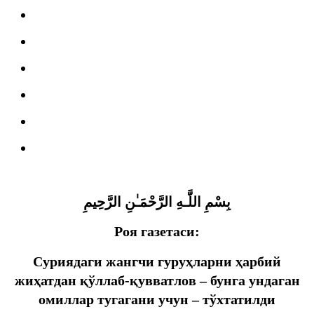
بِسْمِ اللَّـهِ الرَّحْمَـٰنِ الرَّحِيمِ
Роя газетаси:
Суриядаги жангчи гуруҳларни ҳарбий
жиҳатдан қўллаб-қувватлов – бунга ундаган
омиллар тугагани учун – тўхтатилди