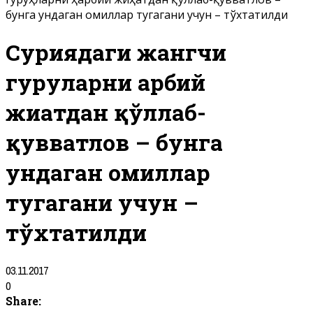
бунга ундаган омиллар тугагани учун – тўхтатилди
Суриядаги жангчи
гуруҳларни ҳарбий
жиҳатдан қўллаб-
қувватлов – бунга
ундаган омиллар
тугагани учун –
тўхтатилди
03.11.2017
0
Share: