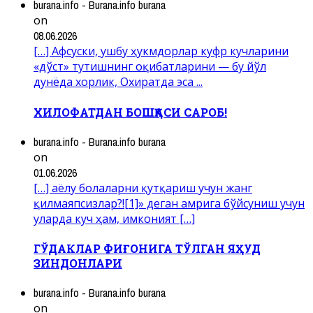
burana.info - Burana.info burana
on
08.06.2026
[…] Афсуски, ушбу ҳукмдорлар куфр кучларини
«дўст» тутишнинг оқибатларини — бу йўл
дунёда хорлик, Охиратда эса ...
ХИЛОФАТДАН БОШҚАСИ САРОБ!
burana.info - Burana.info burana
on
01.06.2026
[…] аёлу болаларни қутқариш учун жанг
қилмаяпсизлар?![1]» деган амрига бўйсуниш учун
уларда куч ҳам, имконият […]
ГЎДАКЛАР ФИҒОНИГА ТЎЛГАН ЯҲУД
ЗИНДОНЛАРИ
burana.info - Burana.info burana
on