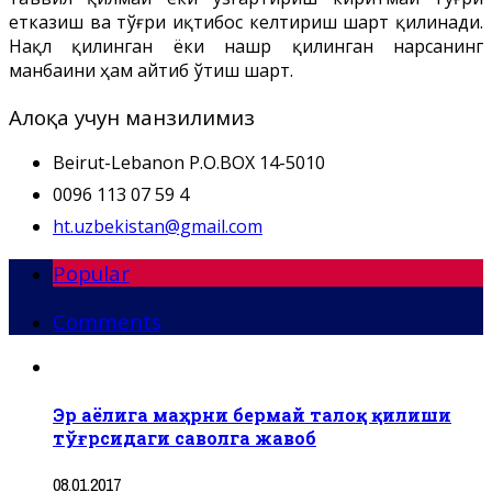
етказиш ва тўғри иқтибос келтириш шарт қилинади.
Нақл қилинган ёки нашр қилинган нарсанинг
манбаини ҳам айтиб ўтиш шарт.
Алоқа учун манзилимиз
Beirut-Lebanon P.O.BOX 14-5010
0096 113 07 59 4
ht.uzbekistan@gmail.com
Popular
Comments
Эр аёлига маҳрни бермай талоқ қилиши
тўғрсидаги саволга жавоб
08.01.2017