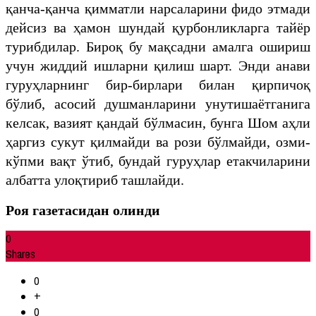
қанча-қанча қимматли нарсаларини фидо этмади
дейсиз ва ҳамон шундай қурбонликларга тайёр
турибдилар. Бироқ бу мақсадни амалга ошириш
учун жиддий ишларни қилиш шарт. Энди анави
гуруҳларнинг бир-бирлари билан қирпичоқ
бўлиб, асосий душманларини унутишаётганига
келсак, вазият қандай бўлмасин, бунга Шом аҳли
ҳаргиз сукут қилмайди ва рози бўлмайди, озми-
кўпми вақт ўтиб, бундай гуруҳлар етакчиларини
албатта улоқтириб ташлайди.
Роя газетасидан олинди
0
Shares
0
+
0