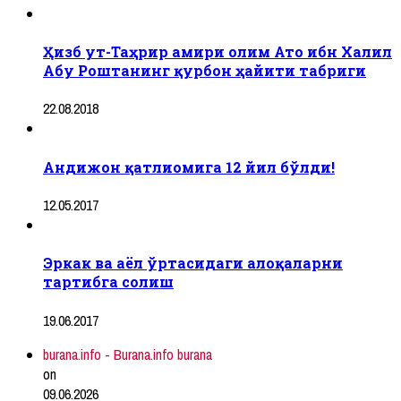
Ҳизб ут-Таҳрир амири олим Ато ибн Халил
Абу Роштанинг қурбон ҳайити табриги
22.08.2018
Андижон қатлиомига 12 йил бўлди!
12.05.2017
Эркак ва аёл ўртасидаги алоқаларни
тартибга солиш
19.06.2017
burana.info - Burana.info burana
on
09.06.2026