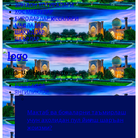
ЗИНДОН ХОТИРАЛАРИ
ХОС МАВЗУЛАР
БИРОДАРЛАР ҚИССАЛАРИ
МАҚОЛАЛАР
ШАҲИДЛАР
ШЕЪРЛАР
| Hizb-Uzbekiston.info
БОШ САҲИФА
ЯНГИЛИКЛАР
Мактаб ва боғчаларни таъмирлаш
учун аҳолидан пул йиғиш шаръан
жоизми?