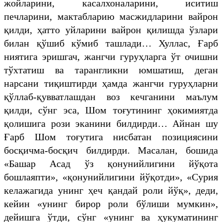
жойларини, касалхоналарини, иситиш
печларини, мактабларию масжидларини вайрон
қилди, ҳатто уйларини вайрон қилишда ўзлари
билан қўшиб кўмиб ташлади… Хуллас, Ғарб
ниятига эришгач, жангчи гуруҳларга ўт очишни
тўхтатиш ва тарангликни юмшатиш, деган
нарсани тиқиштирди ҳамда жангчи гуруҳларни
қўллаб-қувватлашдан воз кечганини маълум
қилди, сўнг эса, Шом тоғутининг ҳокимиятда
қолишига рози эканини билдирди… Айнан шу
Ғарб Шом тоғутига нисбатан позициясини
босқичма-босқич билдирди. Масалан, бошида
«Башар Асад ўз қонунийлигини йўқота
бошлаяпти», «қонунийлигини йўқотди», «Сурия
келажагида унинг ҳеч қандай роли йўқ», деди,
кейин «унинг бирор роли бўлиши мумкин»,
дейишга ўтди, сўнг «унинг ва ҳукуматининг