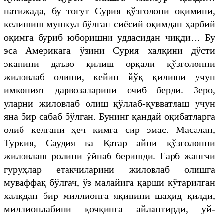
натижада, бу тоғут Сурия қўзғолони оқимини,
келишиш мушкул бўлган сиёсий оқимдан ҳарбий
оқимга буриб юборишни уддасидан чиқди… Бу
эса Америкага ўзини Сурия халқини дўсти
эканини даъво қилиш орқали қўзғолонни
жиловлаб олиши, кейин йўқ қилиши учун
имконият дарвозаларини очиб берди. Зеро,
уларни жиловлаб олиш қўллаб-қувватлаш учун
яна бир сабаб бўлган. Бунинг қандай оқибатларга
олиб келгани ҳеч кимга сир эмас. Масалан,
Туркия, Саудия ва Қатар айни қўзғолонни
жиловлаш ролини ўйнаб беришди. Ғарб жангчи
гуруҳлар етакчиларини жиловлаб олишга
муваффақ бўлгач, ўз малайига қарши кўтарилган
халқдан бир миллионга яқинини шаҳид қилди,
миллионлабини қочқинга айлантирди, уй-