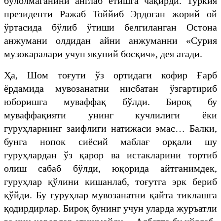
бўлолмаганини англаб етишга чақирди. Туркия
президенти Ражаб Тоййиб Эрдоган жорий ой
ўртасида бўлиб ўтиши белгиланган Остона
анжумани олдидан айни анжуманни «Сурия
музокаралари учун якуний босқич», дея атади.
Ҳа, Шом тоғути ўз ортидаги кофир Ғарб
ёрдамида мувозанатни нисбатан ўзгартириб
юборишга муваффақ бўлди. Бироқ бу
муваффақияти унинг кучлилиги ёки
гуруҳларнинг заифлиги натижаси эмас… Балки,
бунга нопок сиёсий маблағ орқали шу
гуруҳлардан ўз қарор ва истакларини тортиб
олиш сабаб бўлди, юқорида айтганимдек,
гуруҳлар қўлини кишанлаб, тоғутга эрк бериб
қўйди. Бу гуруҳлар мувозанатни қайта тиклашга
қодирдирлар. Бироқ бунинг учун уларда журъатли