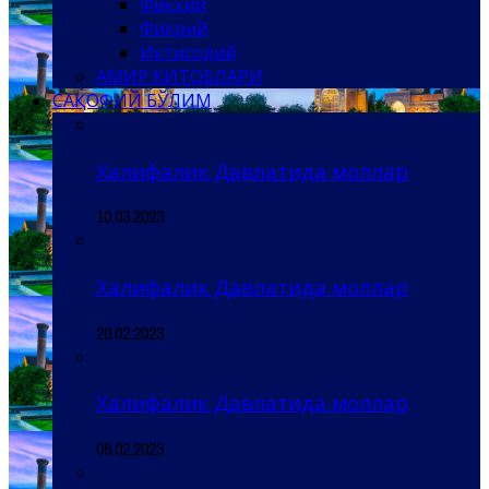
Фиқҳий
Фикрий
Иқтисодий
АМИР КИТОБЛАРИ
САҚОФИЙ БЎЛИМ
Халифалик Давлатида моллар
10.03.2023
Халифалик Давлатида моллар
20.02.2023
Халифалик Давлатида моллар
06.02.2023