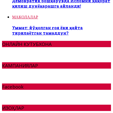
Демократик бошқарувда Исломни ҳақорат
қилиш дунёқарашга айланди!
МАҚОЛАЛАР
Уммат: йўқолган ғоя ёки қайта
тирилаётган тамаддун?
ОНЛАЙН КУТУБХОНА
КАМПАНИЯЛАР
Facebook
ИЗОҲЛАР