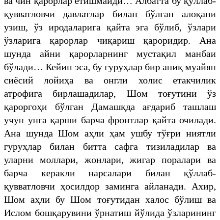
ва чин қарорлар етишмайди… Албатта бу қўллаб-
қувватловчи давлатлар билан бўлган алоқани
узиш, ўз иродаларига қайта эга бўлиб, ўзлари
ўзларига қарорлар чиқариш қароридир. Ана
шунда айни қарорларнинг мустақил манбаи
бўлади… Кейин эса, бу гуруҳлар бир аниқ муайян
сиёсий лойиҳа ва онгли холис етакчилик
атрофига бирлашадилар, Шом тоғутини ўз
қароргоҳи бўлган Дамашқда ағдариб ташлаш
учун унга қарши барча фронтлар қайта очилади.
Ана шунда Шом аҳли ҳам ушбу тўғри ниятли
гуруҳлар билан битта сафга тизиладилар ва
уларни моллари, жонлари, жигар поралари ва
барча керакли нарсалари билан қўллаб-
қувватловчи ҳосилдор заминга айланади. Ахир,
Шом аҳли бу Шом тоғутидан халос бўлиш ва
Ислом бошқарувини ўрнатиш йўлида ўзларининг