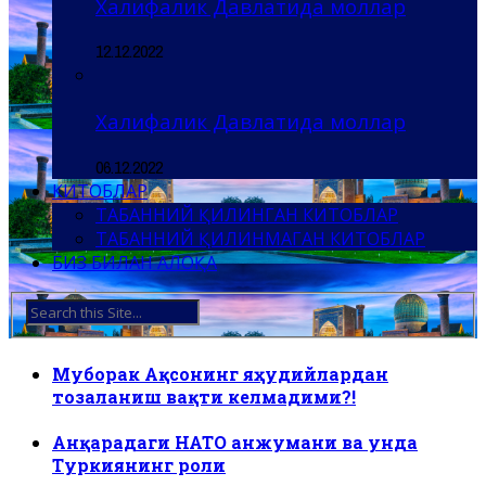
Халифалик Давлатида моллар
12.12.2022
Халифалик Давлатида моллар
06.12.2022
КИТОБЛАР
ТАБАННИЙ ҚИЛИНГАН КИТОБЛАР
ТАБАННИЙ ҚИЛИНМАГАН КИТОБЛАР
БИЗ БИЛАН АЛОҚА
Муборак Ақсонинг яҳудийлардан
тозаланиш вақти келмадими?!
Анқарадаги НАТО анжумани ва унда
Туркиянинг роли