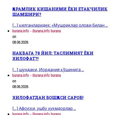
ҚАРАМЛИК КИШАНИМИ ЁКИ ЕТАКЧИЛИК
ШАМШИРИ?
[…] қилганларидек: «Мушриклар олови билан ...
burana.info - Burana.info burana
on
08.06.2026
НАКБАГА 78 ЙИЛ: ТАСЛИМИЯТ ЁКИ
ХИЛОФАТ?!
[…] шундаки, Иордания қўшинига ...
burana.info - Burana.info burana
on
08.06.2026
ХИЛОФАТДАН БОШҚАСИ САРОБ!
[…] Афсуски, ушбу ҳукмдорлар ...
burana.info - Burana.info burana