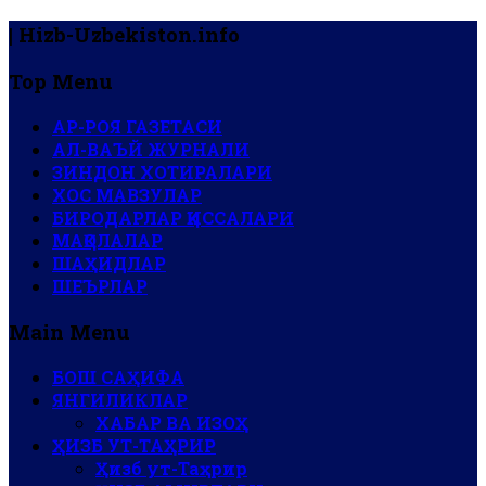
| Hizb-Uzbekiston.info
Top Menu
АР-РОЯ ГАЗЕТАСИ
АЛ-ВАЪЙ ЖУРНАЛИ
ЗИНДОН ХОТИРАЛАРИ
ХОС МАВЗУЛАР
БИРОДАРЛАР ҚИССАЛАРИ
МАҚОЛАЛАР
ШАҲИДЛАР
ШЕЪРЛАР
Main Menu
БОШ САҲИФА
ЯНГИЛИКЛАР
ХАБАР ВА ИЗОҲ
ҲИЗБ УТ-ТАҲРИР
Ҳизб ут-Таҳрир