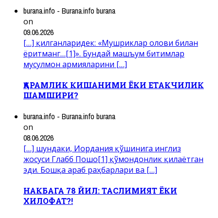
burana.info - Burana.info burana
on
09.06.2026
[…] қилганларидек: «Мушриклар олови билан
ёритманг…[1]». Бундай машъум битимлар
мусулмон армияларини […]
ҚАРАМЛИК КИШАНИМИ ЁКИ ЕТАКЧИЛИК
ШАМШИРИ?
burana.info - Burana.info burana
on
08.06.2026
[…] шундаки, Иордания қўшинига инглиз
жосуси Глабб Пошо[1] қўмондонлик қилаётган
эди. Бошқа араб раҳбарлари ва […]
НАКБАГА 78 ЙИЛ: ТАСЛИМИЯТ ЁКИ
ХИЛОФАТ?!