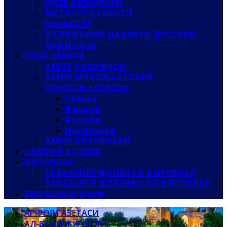
ҲИЗБ АМИРЛАРИ
МАТБУОТ БАЁНОТИ
ВАРАҚАЛАР
ХАЛИФАЛИК ДАВЛАТИ ДУСТУРИ
ЛОЙИҲАСИ
ҲИЗБ АМИРИ
АМИР САҲИФАСИ
АМИР МУРОЖААТЛАРИ
САВОЛ-ЖАВОБЛАР
Сиёсий
Фиқҳий
Фикрий
Иқтисодий
АМИР КИТОБЛАРИ
САҚОФИЙ БЎЛИМ
КИТОБЛАР
ТАБАННИЙ ҚИЛИНГАН КИТОБЛАР
ТАБАННИЙ ҚИЛИНМАГАН КИТОБЛАР
БИЗ БИЛАН АЛОҚА
АР-РОЯ ГАЗЕТАСИ
АЛ-ВАЪЙ ЖУРНАЛИ