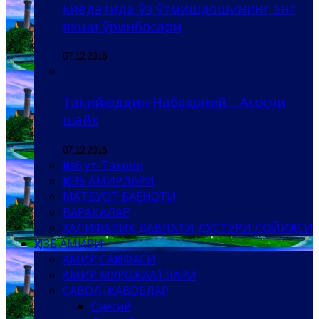
қиёдатида ўз ўтмишдошининг энг
яхши ўринбосари
07.12.2016
Тақийюддин Набаҳоний… Асосчи
шайх
07.12.2016
Ҳизб ут-Таҳрир
ҲИЗБ АМИРЛАРИ
МАТБУОТ БАЁНОТИ
ВАРАҚАЛАР
ХАЛИФАЛИК ДАВЛАТИ ДУСТУРИ ЛОЙИҲАСИ
ҲИЗБ АМИРИ
АМИР САҲИФАСИ
АМИР МУРОЖААТЛАРИ
САВОЛ-ЖАВОБЛАР
Сиёсий