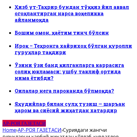
Ҳизб ут-Таҳрир бундан тўққиз йил аввал
огоҳлантирган нарса воқеликка
айланмоқда
Бошим омон, ҳаётим тинч бўлсин
Ироқ – Теҳронга хайрихоҳ бўлган қуролли
гуруҳлар тақдири
Ўзини ўзи банд қилганларга каррасига
солиқ юкламаси: ушбу таклиф ортида
нима ётибди?
Оилалар нега пароканда бўлмоқда?
Яҳудийлар билан сулҳ тузиш — шаръан
ҳаром ва сиёсий жиҳатдан хатардир
АР-РОЯ ГАЗЕТАСИ
Home
›
АР-РОЯ ГАЗЕТАСИ
›
Суриядаги жангчи
гуруҳларни ҳарбий жиҳатдан қўллаб-қувватлов –