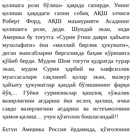
қолишга рози бўлиш» ҳақида гапирди. Унинг
қолиши ҳақидаги гапни собиқ АҚШ элчиси
Роберт Форд, АҚШ маъмурияти Асаднинг
қолишига рози, деди. Шундай экан, энди
Америка бу тоғутга «Сурия ўтиш даври ҳайъати
мухолафати» ёки «миллий бирлик ҳукумати»,
деган мансабларни биргаликда баҳам кўришига
қўйиб берди. Мудом Шом тоғути қудратда турар
экан, мудом Сурия ҳарбий ва хавфсизлик
муассасалари сақланиб қолар экан, мазкур
ҳайъату ҳукуматлар қандай бўлишининг фарқи
йўқ… Гўёки сурияликлар қишлоқ хўжалик
вазирлигини ағдариш ёки ислоҳ қилиш, ички
савдо вазирлигини ағдариш ва истеъмолчини
ҳимоя қилиш… учун қўзғолон бошлагандай!!
Бугун Америка Россия ёрдамида, қўзғолонни