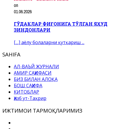
on
01.06.2026
ГЎДАКЛАР ФИҒОНИГА ТЎЛГАН ЯҲУД
ЗИНДОНЛАРИ
[…] аёлу болаларни қутқариш ...
SAHIFA
АЛ-ВАЪЙ ЖУРНАЛИ
АМИР САҲИФАСИ
БИЗ БИЛАН АЛОҚА
БОШ САҲИФА
КИТОБЛАР
Ҳизб ут-Таҳрир
ИЖТИМОИ ТАРМОҚЛАРИМИЗ