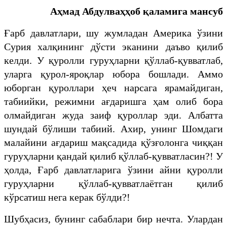
Аҳмад Абдулваҳҳоб қаламига мансуб
Ғарб давлатлари, шу жумладан Америка ўзини
Сурия халқининг дўсти эканини даъво қилиб
келди. У қуролли гуруҳларни қўллаб-қувватлаб,
уларга қурол-яроқлар юбора бошлади. Аммо
юборган қуроллари ҳеч нарсага ярамайдиган,
табиийки, режимни ағдаришга ҳам олиб бора
олмайдиган жуда заиф қуроллар эди. Албатта
шундай бўлиши табиий. Ахир, унинг Шомдаги
малайини ағдариш мақсадида қўзғолонга чиққан
гуруҳларни қандай қилиб қўллаб-қувватласин?! У
ҳолда, Ғарб давлатларига ўзини айни қуролли
гуруҳларни қўллаб-қувватлаётган қилиб
кўрсатиш нега керак бўлди?!
Шубҳасиз, бунинг сабаблари бир нечта. Улардан