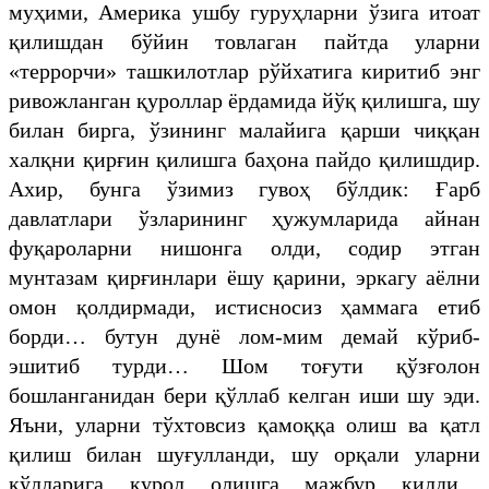
муҳими, Америка ушбу гуруҳларни ўзига итоат
қилишдан бўйин товлаган пайтда уларни
«террорчи» ташкилотлар рўйхатига киритиб энг
ривожланган қуроллар ёрдамида йўқ қилишга, шу
билан бирга, ўзининг малайига қарши чиққан
халқни қирғин қилишга баҳона пайдо қилишдир.
Ахир, бунга ўзимиз гувоҳ бўлдик: Ғарб
давлатлари ўзларининг ҳужумларида айнан
фуқароларни нишонга олди, содир этган
мунтазам қирғинлари ёшу қарини, эркагу аёлни
омон қолдирмади, истисносиз ҳаммага етиб
борди… бутун дунё лом-мим демай кўриб-
эшитиб турди… Шом тоғути қўзғолон
бошланганидан бери қўллаб келган иши шу эди.
Яъни, уларни тўхтовсиз қамоққа олиш ва қатл
қилиш билан шуғулланди, шу орқали уларни
қўлларига қурол олишга мажбур қилди…