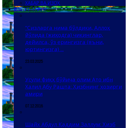
ХАБАР ВА ИЗОҲ
ҲИЗБ УТ-ТАҲРИР
“Сизларга нима бўлдики, Аллоҳ
йўлида (жиҳодга) чиқинглар,
дейилса, ўз ерингизга (яъни,
юртингизга) ...
23.03.2025
Усули фиқҳ бўйича олим Ато ибн
Халил Абу Рашта: Ҳизбнинг ҳозирги
амири
07.12.2016
Шайх Абдул Қаддим Заллум: Ҳизб