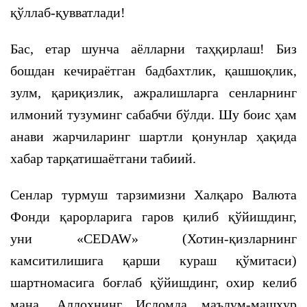
қўллаб-қувватлади!
Бас, етар шунча аёлларни таҳқирлаш! Биз
бошдан кечираётган бадбахтлик, қашшоқлик,
зулм, қариқизлик, ажралишларга сенларнинг
илмоний тузуминг сабабчи бўлди. Шу боис ҳам
анави жарчиларинг шартли қонунлар ҳақида
хабар тарқатишаётгани табиий.
Сенлар турмуш тарзимизни Халқаро Валюта
Фонди қарорларига гаров қилиб қўйишдинг,
уни «CEDAW» (Хотин-қизларнинг
камситилишига қарши кураш қўмитаси)
шартномасига боғлаб қўйишдинг, охир келиб
мана, Аллоҳнинг Исломда маълум-машҳур