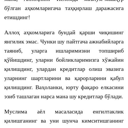
бўлган аҳкомларигача таҳқирлаш даражасига
етишдинг!
Аллоҳ аҳкомларига бундай қарши чиқишинг
янгилик эмас. Чунки шу пайтгача ажнабийларга
таяниб, уларга ишларимизни топшириб
қўйишдинг, уларни бойликларимизга хўжайин
қилишдинг, улардан кредитлар олиш эвазига
уларнинг шартларини ва қарорларини қабул
қилишдинг. Ваҳоланки, юрту фақаро елкасини
эзиб ташлаган нарса мана шу кредитлар бўлади.
Муслима аёл масаласида енгилтаклик
қилишганинг ва уни шунча кимситишганинг