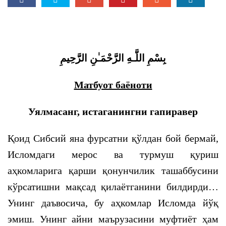
босқичида қандай ўрин эгалламоқда?
بِسْمِ اللَّـهِ الرَّحْمَـٰنِ الرَّحِيمِ
Матбуот баёноти
Уялмасанг, истаганингни гапиравер
Қоид Сибсий яна фурсатни қўлдан бой бермай,
Исломдаги мерос ва турмуш қуриш
аҳкомларига қарши қонунчилик ташаббусини
кўрсатишни мақсад қилаётганини билдирди…
Унинг даъвосича, бу аҳкомлар Исломда йўқ
эмиш. Унинг айни маърузасини муфтиёт ҳам