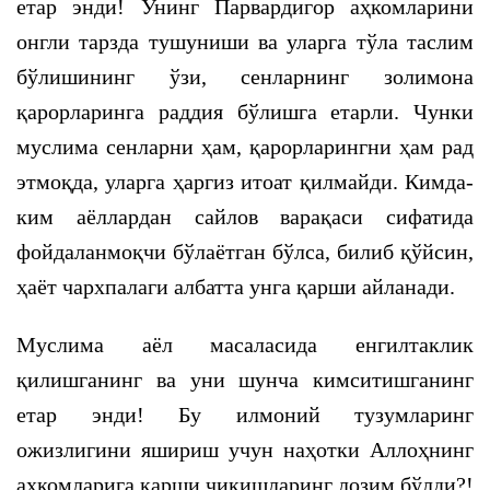
етар энди! Унинг Парвардигор аҳкомларини
онгли тарзда тушуниши ва уларга тўла таслим
бўлишининг ўзи, сенларнинг золимона
қарорларинга раддия бўлишга етарли. Чунки
муслима сенларни ҳам, қарорларингни ҳам рад
этмоқда, уларга ҳаргиз итоат қилмайди. Кимда-
ким аёллардан сайлов варақаси сифатида
фойдаланмоқчи бўлаётган бўлса, билиб қўйсин,
ҳаёт чархпалаги албатта унга қарши айланади.
Муслима аёл масаласида енгилтаклик
қилишганинг ва уни шунча кимситишганинг
етар энди! Бу илмоний тузумларинг
ожизлигини яшириш учун наҳотки Аллоҳнинг
аҳкомларига қарши чиқишларинг лозим бўлди?!