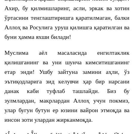
Ахир, бу қилмишларинг, асли, эркак ва хотин
ўртасини тенглаштиришга қаратилмаган, балки
Аллоҳ ва Росулига уруш қилишга қаратилган ва
буни ҳамма яхши билади!
Муслима аёл масаласида енгилтаклик
қилишганинг ва уни шунча кимситишганинг
етар энди! Ушбу зайтуна замини аҳли, ўз
эътиқодларига зид келувчи ҳар бир нарсани
данак каби туфлаб ташлайди. Биз бу
зулмлардан, макрлардан Аллоҳ учун покмиз,
улар бугун бутун ер юзини вайрон этмоқда ва
инсон зоти улардан жирканмоқда.