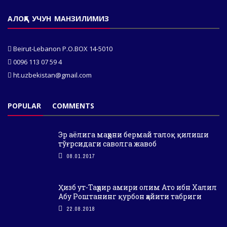
АЛОҚА УЧУН МАНЗИЛИМИЗ
Beirut-Lebanon P.O.BOX 14-5010
0096 113 07 59 4
ht.uzbekistan@gmail.com
POPULAR
COMMENTS
Эр аёлига маҳрни бермай талоқ қилиши
тўғрсидаги саволга жавоб
08.01.2017
Ҳизб ут-Таҳрир амири олим Ато ибн Халил
Абу Роштанинг қурбон ҳайити табриги
22.08.2018