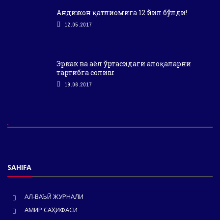
Андижон қатлиомига 12 йил бўлди!
12.05.2017
Эркак ва аёл ўртасидаги алоқаларни
тартибга солиш
19.06.2017
SAHIFA
АЛ-ВАЪЙ ЖУРНАЛИ
АМИР САҲИФАСИ