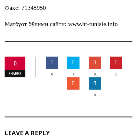
Факс:
71345950
Матбуот бўлими сайти:
www.ht-tunisie.info
0
SHARES
+
0
0
0
0
0
LEAVE A REPLY