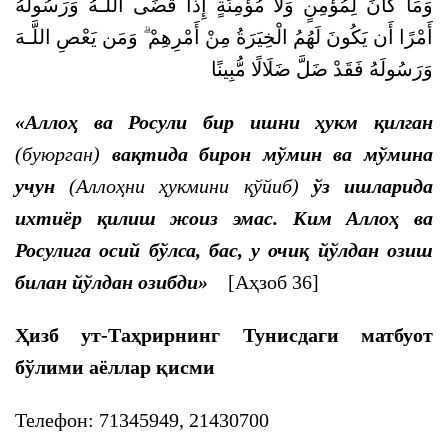
وَمَا كَانَ لِمُؤْمِنٍ وَلَا مُؤْمِنَةٍ إِذَا قَضَى اللَّـهُ وَرَسُولُهُ
أَمْرًا أَن يَكُونَ لَهُمُ الْخِيَرَةُ مِنْ أَمْرِهِمْ ۗ وَمَن يَعْصِ اللَّـهَ
وَرَسُولَهُ فَقَدْ ضَلَّ ضَلَالًا مُّبِينًا
«Аллоҳ ва Росули бир ишни ҳукм қилган
(буюрган)
вақтида бирон мўмин ва мўмина
учун
(Аллоҳни ҳукмини қўйиб)
ўз ишларида
ихтиёр қилиш жоиз эмас. Ким Аллоҳ ва
Росулига осий бўлса, бас, у очиқ йўлдан озиш
билан йўлдан озибди»
[Аҳзоб 36]
Ҳизб ут-Таҳрирнинг Тунисдаги матбуот
бўлими аёллар қисми
Телефон:
71345949
,
21430700