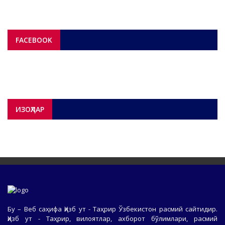
FACEBOOK
ИЗОҲЛАР
Бу – Веб саҳифа Ҳизб ут - Таҳрир Ўзбекистон расмий сайтидир.
Ҳизб ут - Таҳрир, вилоятлар, ахборот бўлимлари, расмий