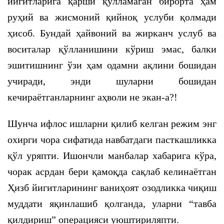
йигитларига қарши қўлламаган бирорта ҳам
руҳий ва жисмоний қийноқ услуби қолмади
ҳисоб. Бундай ҳайвоний ва жирканч услуб ва
воситалар қўлланишини кўриш эмас, балки
эшитишнинг ўзи ҳам одамни ақлини бошидан
учиради, энди шуларни бошидан
кечираётганларнинг аҳволи не экан-а?!
Шунча ифлос ишларни қилиб келган режим энг
охирги чора сифатида навбатдаги пасткашликка
қўл уряпти. Ишончли манбалар хабарига кўра,
чорак асрдан бери қамоқда сақлаб келинаётган
Ҳизб йигитларининг ваниҳоят озодликка чиқиш
муддати яқинлашиб қолганда, уларни “тавба
қилдириш” операцияси уюштириляпти.