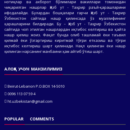
нотиқлар ва ахборот бўлимлари вакиллари томонидан
чиқарилган нашрлар Ҳизб ут - Таҳрир раъй-қарашларини
ифодалайди. Булардан бошқалари гарчи Ҳизб ут - Таҳрир
Ўзбекистон сайтида нашр қилинсада ўз муаллифининг
қарашларини билдиради. Бу – Ҳизб ут - Таҳрир Ўзбекистон
сайтида чоп этилган нашрлардан иқтибос келтириш ва қайта
нашр қилиш жоиз. Фақат бунда олиб ташламай ёки таъвил
қилмай ёки ўзгартириш киритмай тўғри етказиш ва тўғри
иқтибос келтириш шарт қилинади. Нақл қилинган ёки нашр
қилинган нарсанинг манбаини ҳам айтиб ўтиш шарт.
АЛОҚА УЧУН МАНЗИЛИМИЗ
Beirut-Lebanon P.O.BOX 14-5010
0096 113 07 59 4
ht.uzbekistan@gmail.com
POPULAR
COMMENTS