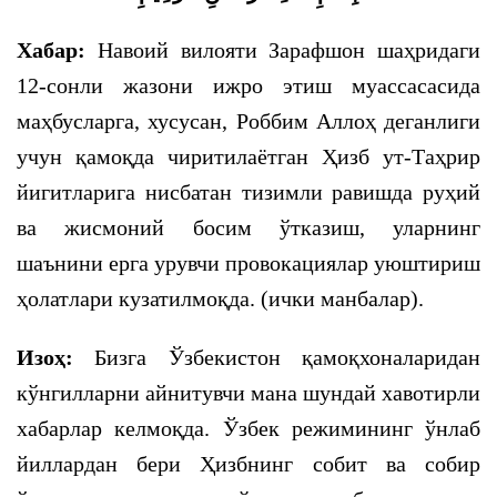
Хабар:
Навоий вилояти Зарафшон шаҳридаги
12-сонли жазони ижро этиш муассасасида
маҳбусларга, хусусан, Роббим Аллоҳ деганлиги
учун қамоқда чиритилаётган Ҳизб ут-Таҳрир
йигитларига нисбатан тизимли равишда руҳий
ва жисмоний босим ўтказиш, уларнинг
шаънини ерга урувчи провокациялар уюштириш
ҳолатлари кузатилмоқда. (ички манбалар).
Изоҳ:
Бизга Ўзбекистон қамоқхоналаридан
кўнгилларни айнитувчи мана шундай хавотирли
хабарлар келмоқда. Ўзбек режимининг ўнлаб
йиллардан бери Ҳизбнинг собит ва собир