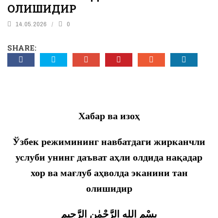
ОЛИШИДИР
14.05.2026
0
SHARE:
Хабар ва изоҳ
Ўзбек режимининг навбатдаги жирканчли
услуби унинг даъват аҳли олдида нақадар
хор ва мағлуб аҳволда эканини тан
олишидир
بِسْمِ اللهِ الرَّحْمٰنِ الرَّحِيمِ