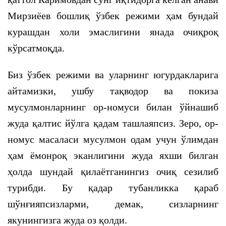
Мирзиёев бошлиқ ўзбек режими ҳам бундай
курашдан холи эмаслигини янада очиқроқ
кўрсатмоқда.
Биз ўзбек режими ва уларнинг югурдакларига
айтамизки, ушбу тақводор ва покиза
мусулмонларнинг ор-номуси билан ўйнашиб
жуда қалтис йўлга қадам ташлаяпсиз. Зеро, ор-
номус масаласи мусулмон одам учун ўлимдан
ҳам ёмонроқ эканлигини жуда яхши билган
ҳолда шундай қилаётганингиз очиқ сезилиб
турибди. Бу қадар тубанликка қараб
шўнғияпсизларми, демак, сизларнинг
якунингизга жуда оз қолди.