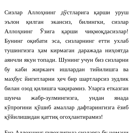
Сизлар Аллоҳнинг дўстларига қарши уруш
эълон қилган экансиз, билингки, сизлар
Аллоҳнинг Ўзига қарши чиқмоқдасизлар!
Бунинг оқибати эса, сизларнинг етти ухлаб
тушингизга ҳам кирмаган даражада ниҳоятда
аянчли якун топади. Шунинг учун биз сизларни
бу каби жирканч ишлардан тийилишга ва
маҳбус йигитларни ҳеч бир шартларсиз зудлик
билан озод қилишга чақирамиз. Уларга етказган
шунча жабр-зулмингизга, ундан янада
кўпроғини қўшиб амаллар дафтарингизга ёзиб
қўйилишидан қаттиқ огоҳлантирамиз!
Биз Аллоҳнинг гувоҳлигида сизларга бу номани