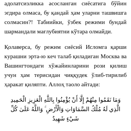
адолатсизликка асосланган сиёсатига бўйин
эгдира олмаса, бу қандай ҳам уларни ташвишга
солмасин?! Табиийки, ўзбек режими бундай
шармандали мағлубиятни кўтара олмайди.
Қолаверса, бу режим сиёсий Исломга қарши
курашни эрта-ю кеч талаб қиладиган Москва ва
Вашингтондаги хўжайинларини рози қилиш
учун ҳам терисидан чиққудек ўлиб-тирилиб
ҳаракат қиляпти. Аллоҳ таоло айтади:
وَمَا نَقَمُوا مِنْهُمْ إِلَّا أَنْ يُؤْمِنُوا بِاللَّهِ الْعَزِيزِ الْحَمِيدِ
الَّذِي لَهُ مُلْكُ السَّمَاوَاتِ وَالْأَرْضِ ۚ وَاللَّهُ عَلَىٰ كُلِّ
شَيْءٍ شَهِيدٌ