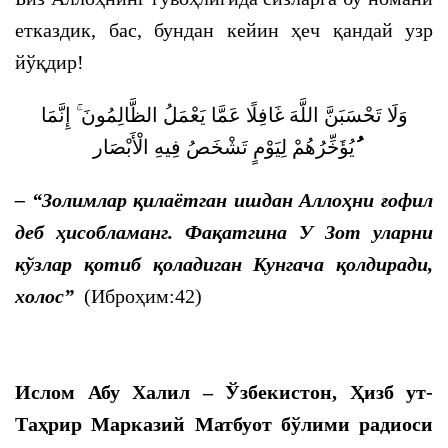
етказдик, бас, бундан кейин ҳеч қандай узр
йўқдир!
وَلَا تَحْسَبَنَّ اللَّهَ غَافِلًا عَمَّا يَعْمَلُ الظَّالِمُونَ ۚ إِنَّمَا
يُؤَخِّرُهُمْ لِيَوْمٍ تَشْخَصُ فِيهِ الْأَبْصَار
– “
Золимлар қилаётган ишдан Аллоҳни ғофил
деб ҳисобламанг. Фақатгина У Зот уларни
кўзлар қотиб қоладиган Кунгача қолдиради,
холос
”
(Иброҳим:42)
Ислом Абу Халил – Ўзбекистон, Ҳизб ут-
Таҳрир Марказий Матбуот бўлими радиоси