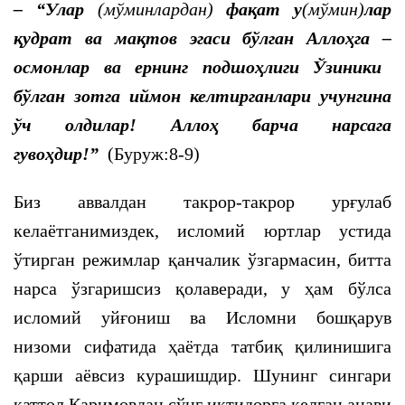
–
“Улар
(мўминлардан)
фақат у
(мўмин)
лар
қудрат ва мақтов эгаси бўлган Аллоҳга
–
осмонлар ва ернинг подшоҳлиги Ўзиники
бўлган зотга иймон келтирганлари учунгина
ўч олдилар! Аллоҳ барча нарсага
гувоҳдир!”
(Буруж:8-9)
Биз аввалдан такрор-такрор урғулаб
келаётганимиздек, исломий юртлар устида
ўтирган режимлар қанчалик ўзгармасин, битта
нарса ўзгаришсиз қолаверади, у ҳам бўлса
исломий уйғониш ва Исломни бошқарув
низоми сифатида ҳаётда татбиқ қилинишига
қарши аёвсиз курашишдир. Шунинг сингари
қаттол Каримовдан сўнг иқтидорга келган анави