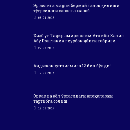
Эр аёлига маҳрни бермай талоқ қилиши
тўғрсидаги саволга жавоб
08.01.2017
Ҳизб ут-Таҳрир амири олим Ато ибн Халил
Абу Роштанинг қурбон ҳайити табриги
22.08.2018
Андижон қатлиомига 12 йил бўлди!
12.05.2017
Эркак ва аёл ўртасидаги алоқаларни
тартибга солиш
19.06.2017