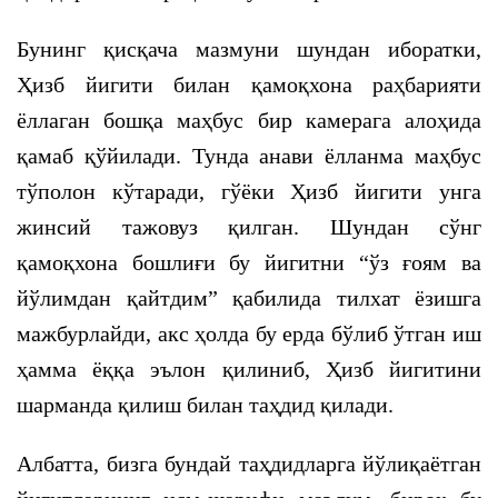
Бунинг қисқача мазмуни шундан иборатки,
Ҳизб йигити билан қамоқхона раҳбарияти
ёллаган бошқа маҳбус бир камерага алоҳида
қамаб қўйилади. Тунда анави ёлланма маҳбус
тўполон кўтаради, гўёки Ҳизб йигити унга
жинсий тажовуз қилган. Шундан сўнг
қамоқхона бошлиғи бу йигитни “ўз ғоям ва
йўлимдан қайтдим” қабилида тилхат ёзишга
мажбурлайди, акс ҳолда бу ерда бўлиб ўтган иш
ҳамма ёққа эълон қилиниб, Ҳизб йигитини
шарманда қилиш билан таҳдид қилади.
Албатта, бизга бундай таҳдидларга йўлиқаётган