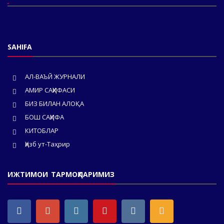
SAHIFA
АЛ-ВАЪЙ ЖУРНАЛИ
АМИР САҲИФАСИ
БИЗ БИЛАН АЛОҚА
БОШ САҲИФА
КИТОБЛАР
Ҳизб ут-Таҳрир
ИЖТИМОИ ТАРМОҚЛАРИМИЗ