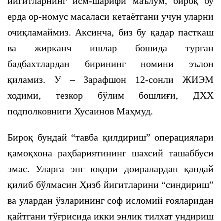
йигитларнинг исм-шарифи маълум, бироқ бу
ерда ор-номус масаласи кетаётгани учун уларни
очиқламаймиз. Аксинча, биз бу қадар пасткаш
ва жирканч ишлар бошида турган
бадбахтлардан бирининг номини эълон
қиламиз. У – Зарафшон 12-сонли ЖИЭМ
ходими, тезкор бўлим бошлиғи, ДХХ
подполковниги Хусаинов Маҳмуд.
Бироқ бундай “тавба қилдириш” операциялари
қамоқхона раҳбариятининг шахсий ташаббуси
эмас. Уларга энг юқори доиралардан қандай
қилиб бўлмасин Ҳизб йигитларини “синдириш”
ва улардан ўзларининг соф исломий ғояларидан
қайтгани тўғрисида икки энлик тилхат ундириш