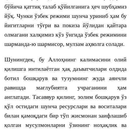
бўйича қаттиқ талаб қўйилганига ҳеч шубҳамиз
йўқ. Чунки ўзбек режими шунча уриниб ҳам бу
йигитларни тўғри ва покиза йўлидан қайтара
олмагани халқимиз кўз ўнгида ўзбек режимини
шарманда-ю шармисор, мулзам аҳволга солади.
Шунингдек, бу Аллоҳнинг калимасини олий
қилишга интилаётган ҳақ даъватчилари олдида
ботил бошқарув ва тузумнинг жуда аянчли
равишда мағлубиятга учраганини ҳам
англатади. Тасаввур қилинг, золим бошқарув ўз
қўл остидаги шунча ресурслари ва воситалари
билан қамоқдаги бир тўп жисмонан заифлашиб
қолган мусулмонларни ўзининг ноҳақлик ва