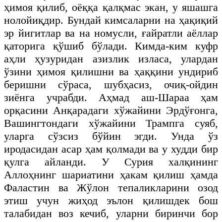
ҳимоя қилиб, оёққа қалқмас экан, у яшашга
нолойиқдир. Бундай кимсаларни на ҳақиқий
эр йигитлар ва на номусли, ғайратли аёллар
қаторига қўшиб бўлади. Кимда-ким куфр
аҳли ҳузуридан азизлик изласа, улардан
ўзини ҳимоя қилишни ва ҳаққини ундириб
беришни сўраса, шубҳасиз, очиқ-ойдин
зиёнга учрабди. Аҳмад аш-Шараа ҳам
орқасини Анқарадаги хўжайини Эрдўғонга,
Вашингтондаги хўжайини Трампга суяб,
уларга сўзсиз бўйин эгди. Унда ўз
иродасидан асар ҳам қолмади ва у худди бир
қулга айланди. У Сурия халқининг
Аллоҳнинг шариатини ҳакам қилиш ҳамда
Фаластин ва Жўлон тепаликларини озод
этиш учун жиҳод эълон қилишдек бош
талабидан воз кечиб, уларни биринчи бор