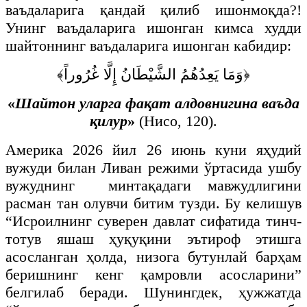
ваъдаларига қандай қилиб ишонмоқда?!
Унинг ваъдаларига ишонган кимса худди
шайтоннинг ваъдаларига ишонган кабидир:
﴿وَمَا يَعِدُهُمُ الشَّيْطَانُ إِلَّا غُرُوراً﴾
«
Шайтон уларга фақат алдовнигина ваъда
қилур
»
(Нисо, 120).
Америка 2026 йил 26 июнь куни яҳудий
вужуди билан Ливан режими ўртасида ушбу
вужуднинг минтақадаги мавжудлигини
расман тан олувчи битим тузди. Бу келишув
“Исроилнинг суверен давлат сифатида тинч-
тотув яшаш ҳуқуқини эътироф этишга
асосланган ҳолда, низога бутунлай барҳам
беришнинг кенг қамровли асосларини”
белгилаб беради. Шунингдек, ҳужжатда