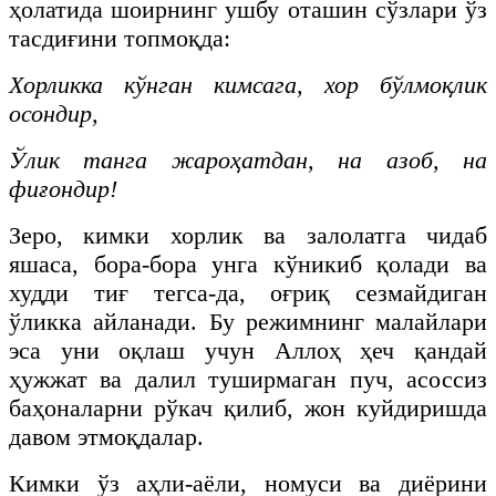
ҳолатида шоирнинг ушбу оташин сўзлари ўз
тасдиғини топмоқда:
Хорликка кўнган кимсага, хор бўлмоқлик
осондир,
Ўлик танга жароҳатдан, на азоб, на
фиғондир!
Зеро, кимки хорлик ва залолатга чидаб
яшаса, бора-бора унга кўникиб қолади ва
худди тиғ тегса-да, оғриқ сезмайдиган
ўликка айланади. Бу режимнинг малайлари
эса уни оқлаш учун Аллоҳ ҳеч қандай
ҳужжат ва далил туширмаган пуч, асоссиз
баҳоналарни рўкач қилиб, жон куйдиришда
давом этмоқдалар.
Кимки ўз аҳли-аёли, номуси ва диёрини