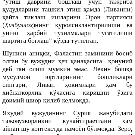
“ўтиш даврини бошлаш учун тажриба
ҳудудларини ташкил этиш ҳамда (Ливанни)
қайта тиклаш ишларини Эрон партияси
(
Ҳизбуллоҳ
)нинг қуролсизлантирилиши ва
унинг ҳарбий тузилмалари тугатилиши
шартига боғлаш” кўзда тутилган.
Шуниси аниқки, Фаластин заминини босиб
олган бу вужудни ҳеч қанақасига қонуний
деб тан олиш мумкин эмас. Лекин бошқа
мусулмон юртларининг бошлиқлари
сингари, Ливан ҳокимлари ҳам бу
хиёнаткорлик кўчасига киришни ўзига
доимий шиор қилиб келмоқда.
Яҳудий вужудининг Сурия жанубидаги
тажовузкорликни кучайтираётгани ҳам
айнан шу контекстда намоён бўлмоқда. Зеро,