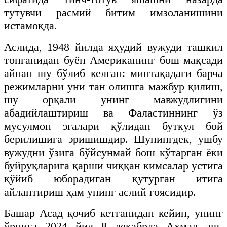
тутувчи расмий битим имзоланишини
истамоқда.
Аслида, 1948 йилда яҳудий вужуди ташкил
топганидан буён Американинг бош мақсади
айнан шу бўлиб келган: минтақадаги барча
режимларни уни тан олишга мажбур қилиш,
шу орқали унинг мавжудлигини
абадийлаштириш ва Фаластиннинг ўз
мусулмон эгалари қўлидан буткул бой
берилишига эришишдир. Шунингдек, ушбу
вужудни ўзига бўйсунмай бош кўтарган ёки
буйруқларига қарши чиққан кимсалар устига
қўйиб юборадиган қутурган итига
айлантириш ҳам унинг аслий ғоясидир.
Башар Асад қочиб кетганидан кейин, унинг
ўрнига 2024 йил 8 декабрда Аҳмад аш-