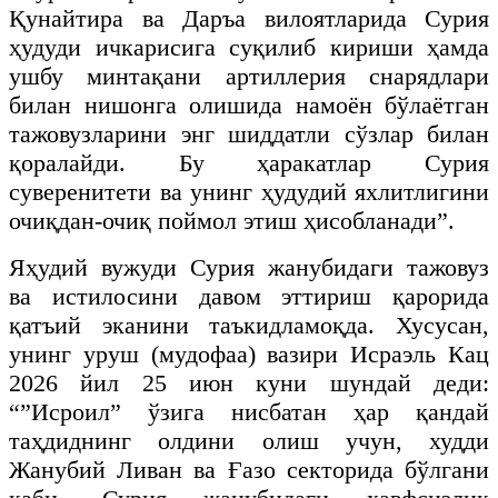
Қунайтира ва Даръа вилоятларида Сурия
ҳудуди ичкарисига суқилиб кириши ҳамда
ушбу минтақани артиллерия снарядлари
билан нишонга олишида намоён бўлаётган
тажовузларини энг шиддатли сўзлар билан
қоралайди. Бу ҳаракатлар Сурия
суверенитети ва унинг ҳудудий яхлитлигини
очиқдан-очиқ поймол этиш ҳисобланади”.
Яҳудий вужуди Сурия жанубидаги тажовуз
ва истилосини давом эттириш қарорида
қатъий эканини таъкидламоқда. Хусусан,
унинг уруш (мудофаа) вазири Исраэль Кац
2026 йил 25 июн куни шундай деди:
“”Исроил” ўзига нисбатан ҳар қандай
таҳдиднинг олдини олиш учун, худди
Жанубий Ливан ва Ғазо секторида бўлгани