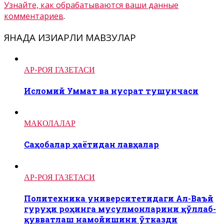
Узнайте, как обрабатываются ваши данные
комментариев
.
ЯНАДА ҚИЗИҚАРЛИ МАВЗУЛАР
АР-РОЯ ГАЗЕТАСИ
Исломий Уммат ва нусрат тушунчаси
МАҚОЛАЛАР
Саҳобалар ҳаётидан лавҳалар
АР-РОЯ ГАЗЕТАСИ
Политехника университетидаги Ал-Ваъй
гуруҳи роҳинга мусулмонларини қўллаб-
қувватлаш намойишини ўтказди