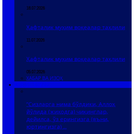
18.07.2026
Ҳафталик муҳим воқеалар таҳлили
11.07.2026
Ҳафталик муҳим воқеалар таҳлили
05.07.2026
ХАБАР ВА ИЗОҲ
ҲИЗБ УТ-ТАҲРИР
“Сизларга нима бўлдики, Аллоҳ
йўлида (жиҳодга) чиқинглар,
дейилса, ўз ерингизга (яъни,
юртингизга) ...