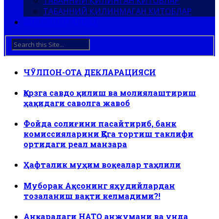
ТАБАННИЙ ҚИЛИНГАН КИТОБЛАР
ТАБАННИЙ ҚИЛИНМАГАН КИТОБЛАР
БИЗ БИЛАН АЛОҚА
ЧЎЛПОН-ОТА ДЕКЛАРАЦИЯСИ
Қарзга савдо қилиш ва молиялаштириш
ҳақидаги саволга жавоб
Фойда солиғини пасайтириб, банк
комиссияларини ҚҚСга тортиш таклифи
ортидаги реал манзара
Ҳафталик муҳим воқеалар таҳлили
Муборак Ақсонинг яҳудийлардан
тозаланиш вақти келмадими?!
Анқарадаги НАТО анжумани ва унда