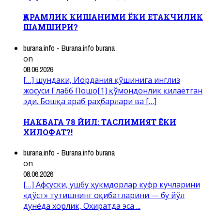
ҚАРАМЛИК КИШАНИМИ ЁКИ ЕТАКЧИЛИК
ШАМШИРИ?
burana.info - Burana.info burana
on
08.06.2026
[…] шундаки, Иордания қўшинига инглиз
жосуси Глабб Пошо[1] қўмондонлик қилаётган
эди. Бошқа араб раҳбарлари ва […]
НАКБАГА 78 ЙИЛ: ТАСЛИМИЯТ ЁКИ
ХИЛОФАТ?!
burana.info - Burana.info burana
on
08.06.2026
[…] Афсуски, ушбу ҳукмдорлар куфр кучларини
«дўст» тутишнинг оқибатларини — бу йўл
дунёда хорлик, Охиратда эса ...