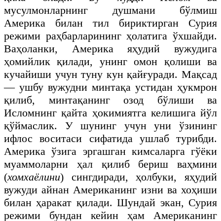
мусулмонларнинг душмани бўлмиш
Америка билан тил бириктирган Сурия
режими раҳбарларининг ҳолатига ўхшайди.
Ваҳоланки, Америка яҳудий вужудига
ҳомийлик қилади, унинг омон қолиши ва
кучайиши учун туну кун қайғуради. Мақсад
— ушбу вужудни минтақа устидан ҳукмрон
қилиб, минтақанинг озод бўлиши ва
Исломнинг қайта ҳокимиятга келишига йўл
қўймаслик. У шунинг учун уни ўзининг
ифлос воситаси сифатида ушлаб турибди.
Америка ўзига эргашган кимсаларга гўёки
муаммоларни ҳал қилиб бериш ваҳмини
(
хомхаёлини
) сингдиради, ҳолбуки, яҳудий
вужуди айнан Американинг изни ва хоҳиши
билан ҳаракат қилади. Шундай экан, Сурия
режими бундан кейин ҳам Американинг