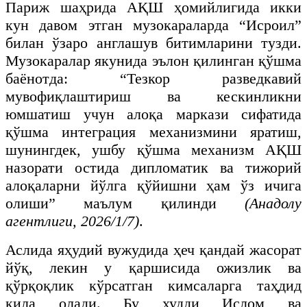
Париж шаҳрида АҚШ ҳомийлигида икки
кун давом этган музокараларда “Исроил”
билан ўзаро англашув битимларини тузди.
Музокаралар якунида эълон қилинган қўшма
баёнотда: “Тезкор разведкавий
мувофиқлаштириш ва кескинликни
юмшатиш учун алоқа маркази сифатида
қўшма интеграция механизмини яратиш,
шунингдек, ушбу қўшма механизм АҚШ
назорати остида дипломатик ва тижорий
алоқаларни йўлга қўйишни ҳам ўз ичига
олиши” маълум қилинди
(Анадолу
агентлиги, 2026/1/7)
.
Аслида яҳудий вужудида ҳеч қандай жасорат
йўқ, лекин у қаршисида ожизлик ва
қўрқоқлик кўрсатган кимсаларга таҳдид
қила олади. Бу худди Ислом ва