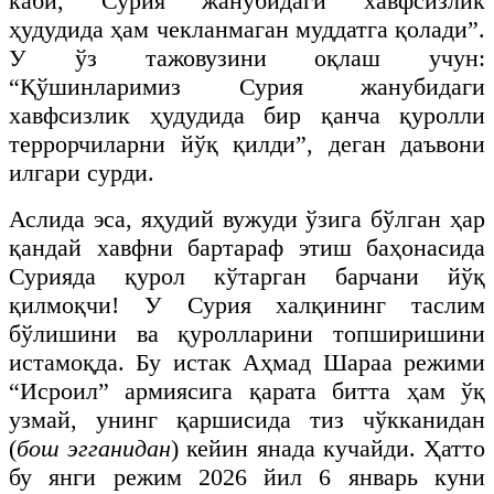
каби, Сурия жанубидаги хавфсизлик
ҳудудида ҳам чекланмаган муддатга қолади”.
У ўз тажовузини оқлаш учун:
“Қўшинларимиз Сурия жанубидаги
хавфсизлик ҳудудида бир қанча қуролли
террорчиларни йўқ қилди”, деган даъвони
илгари сурди.
Аслида эса, яҳудий вужуди ўзига бўлган ҳар
қандай хавфни бартараф этиш баҳонасида
Сурияда қурол кўтарган барчани йўқ
қилмоқчи! У Сурия халқининг таслим
бўлишини ва қуролларини топширишини
истамоқда. Бу истак Аҳмад Шараа режими
“Исроил” армиясига қарата битта ҳам ўқ
узмай, унинг қаршисида тиз чўкканидан
(
бош эгганидан
) кейин янада кучайди. Ҳатто
бу янги режим 2026 йил 6 январь куни