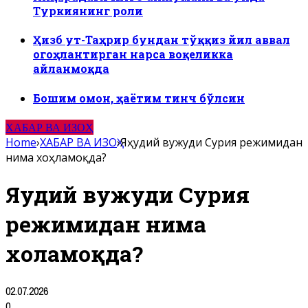
Туркиянинг роли
Ҳизб ут-Таҳрир бундан тўққиз йил аввал
огоҳлантирган нарса воқеликка
айланмоқда
Бошим омон, ҳаётим тинч бўлсин
ХАБАР ВА ИЗОҲ
Home
›
ХАБАР ВА ИЗОҲ
›
Яҳудий вужуди Сурия режимидан
нима хоҳламоқда?
Яҳудий вужуди Сурия
режимидан нима
хоҳламоқда?
02.07.2026
0