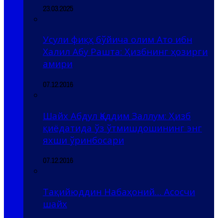
23.03.2025
Усули фиқҳ бўйича олим Ато ибн
Халил Абу Рашта: Ҳизбнинг ҳозирги
амири
07.12.2016
Шайх Абдул Қаддим Заллум: Ҳизб
қиёдатида ўз ўтмишдошининг энг
яхши ўринбосари
07.12.2016
Тақийюддин Набаҳоний… Асосчи
шайх