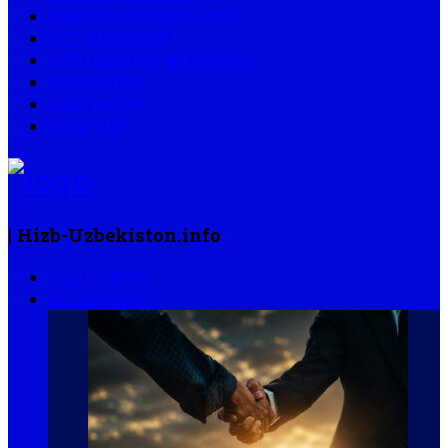
ЗИНДОН ХОТИРАЛАРИ
ХОС МАВЗУЛАР
БИРОДАРЛАР ҚИССАЛАРИ
МАҚОЛАЛАР
ШАҲИДЛАР
ШЕЪРЛАР
| Hizb-Uzbekiston.info
БОШ САҲИФА
ЯНГИЛИКЛАР