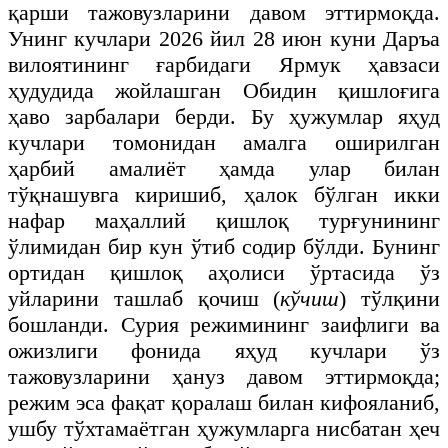
қарши тажовузларини давом эттирмоқда.
Унинг кучлари 2026 йил 28 июн куни Даръа
вилоятининг ғарбидаги Ярмук ҳавзаси
ҳудудида жойлашган Обидин қишлоғига
ҳаво зарбалари берди. Бу ҳужумлар яҳуд
кучлари томонидан амалга оширилган
ҳарбий амалиёт ҳамда улар билан
тўқнашувга киришиб, ҳалок бўлган икки
нафар маҳаллий қишлоқ турғунининг
ўлимидан бир кун ўтиб содир бўлди. Бунинг
ортидан қишлоқ аҳолиси ўртасида ўз
уйларини ташлаб қочиш (
кўчиш
) тўлқини
бошланди. Сурия режимининг заифлиги ва
ожизлиги фонида яҳуд кучлари ўз
тажовузларини ҳануз давом эттирмоқда;
режим эса фақат қоралаш билан кифояланиб,
ушбу тўхтамаётган ҳужумларга нисбатан ҳеч