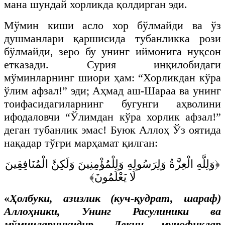
мана шундай хорликда қолдирган эди.
Мўмин киши асло хор бўлмайди ва ўз
душманлари қаршисида тубанликка рози
бўлмайди, зеро бу унинг иймонига нуқсон
етказади. Сурия инқилобидаги
мўминларнинг шиори ҳам: “Хорликдан кўра
ўлим афзал!” эди; Аҳмад аш-Шараа ва унинг
тоифасидагиларнинг бугунги аҳволини
ифодаловчи “Ўлимдан кўра хорлик афзал!”
деган тубанлик эмас! Буюк Аллоҳ Ўз оятида
нақадар тўғри марҳамат қилган:
﴿وَلِلَّهِ الْعِزَّةُ وَلِرَسُولِهِ وَلِلْمُؤْمِنِينَ وَلَكِنَّ الْمُنَافِقِينَ
لَا يَعْلَمُونَ﴾
«
Ҳолбуки, азизлик (куч-қудрат, шараф)
Аллоҳники, Унинг Расулиники ва
мўминларникидир. Лекин мунофиқлар