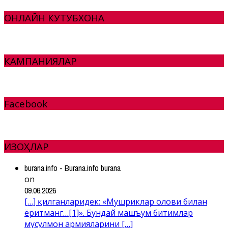
ОНЛАЙН КУТУБХОНА
КАМПАНИЯЛАР
Facebook
ИЗОҲЛАР
burana.info - Burana.info burana
on
09.06.2026
[…] қилганларидек: «Мушриклар олови билан
ёритманг…[1]». Бундай машъум битимлар
мусулмон армияларини […]