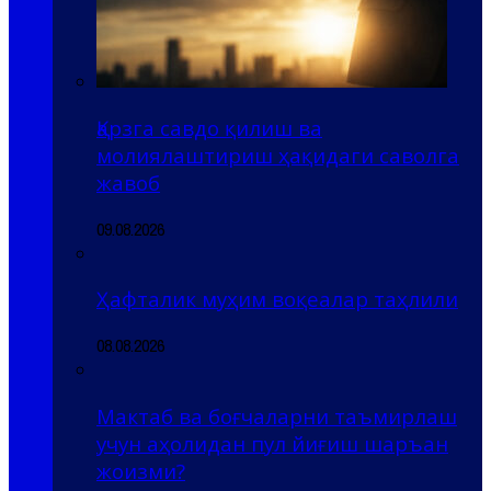
Қарзга савдо қилиш ва
молиялаштириш ҳақидаги саволга
жавоб
09.08.2026
Ҳафталик муҳим воқеалар таҳлили
08.08.2026
Мактаб ва боғчаларни таъмирлаш
учун аҳолидан пул йиғиш шаръан
жоизми?