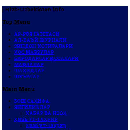
| Hizb-Uzbekiston.info
Top Menu
АР-РОЯ ГАЗЕТАСИ
АЛ-ВАЪЙ ЖУРНАЛИ
ЗИНДОН ХОТИРАЛАРИ
ХОС МАВЗУЛАР
БИРОДАРЛАР ҚИССАЛАРИ
МАҚОЛАЛАР
ШАҲИДЛАР
ШЕЪРЛАР
Main Menu
БОШ САҲИФА
ЯНГИЛИКЛАР
ХАБАР ВА ИЗОҲ
ҲИЗБ УТ-ТАҲРИР
Ҳизб ут-Таҳрир