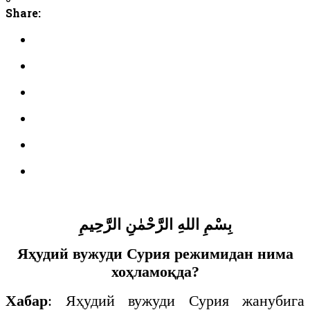
Share:
بِسْمِ اللهِ الرَّحْمٰنِ الرَّحِيمِ
Яҳудий вужуди Сурия режимидан нима
хоҳламоқда?
Хабар
: Яҳудий вужуди Сурия жанубига