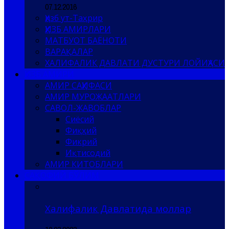
07.12.2016
Ҳизб ут-Таҳрир
ҲИЗБ АМИРЛАРИ
МАТБУОТ БАЁНОТИ
ВАРАҚАЛАР
ХАЛИФАЛИК ДАВЛАТИ ДУСТУРИ ЛОЙИҲАСИ
ҲИЗБ АМИРИ
АМИР САҲИФАСИ
АМИР МУРОЖААТЛАРИ
САВОЛ-ЖАВОБЛАР
Сиёсий
Фиқҳий
Фикрий
Иқтисодий
АМИР КИТОБЛАРИ
САҚОФИЙ БЎЛИМ
Халифалик Давлатида моллар