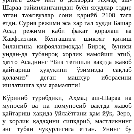
Шараа тайинланганидан буён яҳудлар содир
этган тажовузлар сони қарийб 2108 тага
етди. Сурия режими эса ҳар гал худди Башар
Асад режими каби фақат қоралаш ва
Хавфсизлик Кенгашига шикоят қилиш
билангина кифояланмоқда! Бироқ, буниси
ундан-да тубанроқ хорлик намойиш этиб,
ҳатто Асаднинг “Биз тегишли вақтда жавоб
қайтариш ҳуқуқини ўзимизда сақлаб
қоламиз” деган машҳур иборасини
ишлатишга ҳам ярамаяпти!
Кўриниб турибдики, Аҳмад аш-Шараа на
муносиб ва на номуносиб вақтда жавоб
қайтариш ҳақида ўйлаётгани ҳам йўқ. Зеро,
у хорлик қадаҳини сипқариб, мастликнинг
энг тубан чуқурлигига етган. Унинг бу