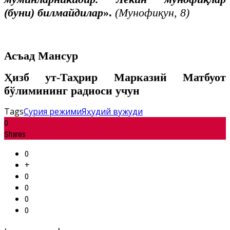
(буни) билмайдилар
».
(Мунофиқун, 8)
Асъад Мансур
Ҳизб ут-Таҳрир Марказий Матбуот
бўлимининг радиоси учун
Tags
Сурия режими
Яҳудий вужуди
0
Shares
0
+
0
0
0
0