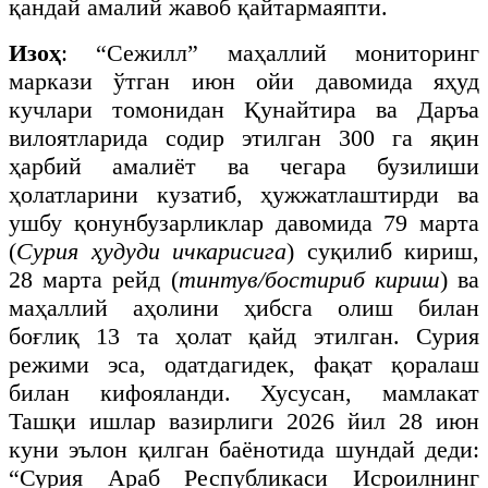
қандай амалий жавоб қайтармаяпти.
Изоҳ
: “Сежилл” маҳаллий мониторинг
маркази ўтган июн ойи давомида яҳуд
кучлари томонидан Қунайтира ва Даръа
вилоятларида содир этилган 300 га яқин
ҳарбий амалиёт ва чегара бузилиши
ҳолатларини кузатиб, ҳужжатлаштирди ва
ушбу қонунбузарликлар давомида 79 марта
(
Сурия ҳудуди ичкарисига
) суқилиб кириш,
28 марта рейд (
тинтув/бостириб кириш
) ва
маҳаллий аҳолини ҳибсга олиш билан
боғлиқ 13 та ҳолат қайд этилган. Сурия
режими эса, одатдагидек, фақат қоралаш
билан кифояланди. Хусусан, мамлакат
Ташқи ишлар вазирлиги 2026 йил 28 июн
куни эълон қилган баёнотида шундай деди:
“Сурия Араб Республикаси Исроилнинг