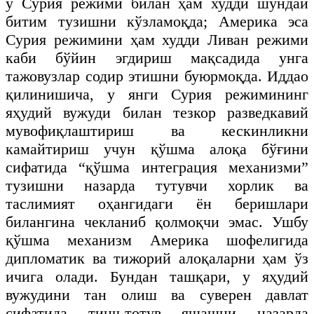
у Сурия режими билан ҳам худди шундай
битим тузишни кўзламоқда; Америка эса
Сурия режимини ҳам худди Ливан режими
каби бўйин эгдириш мақсадида унга
тажовузлар содир этишни буюрмоқда. Иддао
қилинишича, у янги Сурия режимининг
яҳудий вужуди билан тезкор разведкавий
мувофиқлаштириш ва кескинликни
камайтириш учун қўшма алоқа бўғини
сифатида “қўшма интеграция механизми”
тузишни назарда тутувчи хорлик ва
таслимият оҳангидаги ён беришлари
билангина чекланиб қолмоқчи эмас. Ушбу
қўшма механизм Америка шофелигида
дипломатик ва тижорий алоқаларни ҳам ўз
ичига олади. Бундан ташқари, у яҳудий
вужудини тан олиш ва суверен давлат
сифатида тинч-тотув яшашни назарда