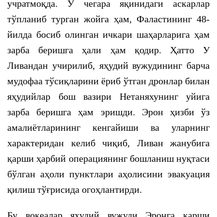
учратмоқда. У чегара яқинидаги аскарлар
тўпланиб турган жойга ҳам, Фаластининг 48-
йилда босиб олинган ичкари шаҳарларига ҳам
зарба беришга ҳали ҳам қодир. Ҳатто У
Ливандан учирилиб, яҳудий вужудининг барча
мудофаа тўсиқларини ёриб ўтган дронлар билан
яҳудийлар бош вазири Нетаняхунинг уйига
зарба беришга ҳам эришди. Эрон ҳизби ўз
амалиётларининг кенгайиши ва уларнинг
характеридан келиб чиқиб, Ливан жанубига
қарши ҳарбий операциянинг бошланиш нуқтаси
бўлган аҳоли пунктлари аҳолисини эвакуация
қилиш тўғрисида огоҳлантирди.
Бу воқеалар яҳудий вужуди Эронга қарши