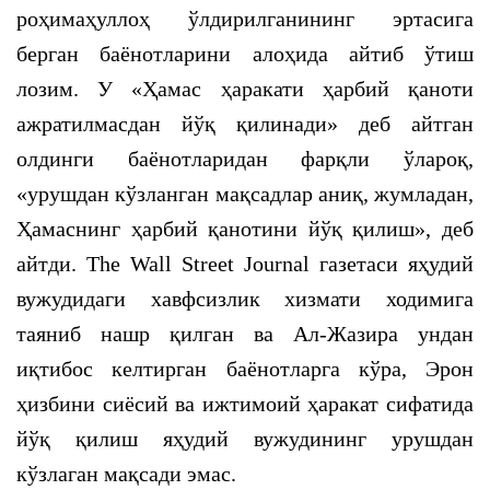
роҳимаҳуллоҳ ўлдирилганининг эртасига
берган баёнотларини алоҳида айтиб ўтиш
лозим. У «Ҳамас ҳаракати ҳарбий қаноти
ажратилмасдан йўқ қилинади» деб айтган
олдинги баёнотларидан фарқли ўлароқ,
«урушдан кўзланган мақсадлар аниқ, жумладан,
Ҳамаснинг ҳарбий қанотини йўқ қилиш», деб
айтди. The Wall Street Journal газетаси яҳудий
вужудидаги хавфсизлик хизмати ходимига
таяниб нашр қилган ва Ал-Жазира ундан
иқтибос келтирган баёнотларга кўра, Эрон
ҳизбини сиёсий ва ижтимоий ҳаракат сифатида
йўқ қилиш яҳудий вужудининг урушдан
кўзлаган мақсади эмас.