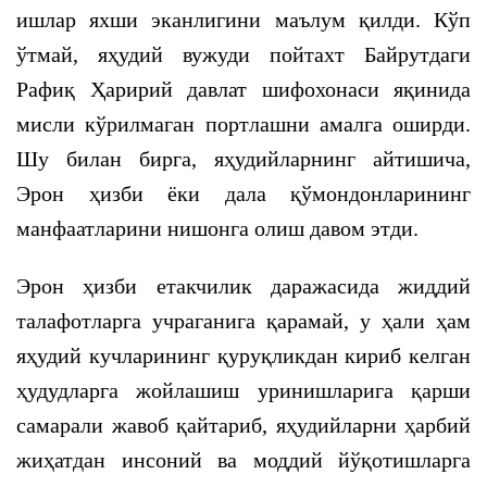
ишлар яхши эканлигини маълум қилди. Кўп
ўтмай, яҳудий вужуди пойтахт Байрутдаги
Рафиқ Ҳаририй давлат шифохонаси яқинида
мисли кўрилмаган портлашни амалга оширди.
Шу билан бирга, яҳудийларнинг айтишича,
Эрон ҳизби ёки дала қўмондонларининг
манфаатларини нишонга олиш давом этди.
Эрон ҳизби етакчилик даражасида жиддий
талафотларга учраганига қарамай, у ҳали ҳам
яҳудий кучларининг қуруқликдан кириб келган
ҳудудларга жойлашиш уринишларига қарши
самарали жавоб қайтариб, яҳудийларни ҳарбий
жиҳатдан инсоний ва моддий йўқотишларга