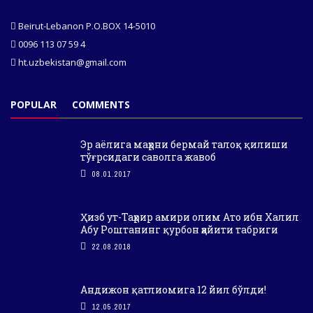
Beirut-Lebanon P.O.BOX 14-5010
0096 113 07 59 4
ht.uzbekistan@gmail.com
POPULAR
COMMENTS
Эр аёлига маҳрни бермай талоқ қилиши
тўғрсидаги саволга жавоб
08.01.2017
Ҳизб ут-Таҳрир амири олим Ато ибн Халил
Абу Роштанинг қурбон ҳайити табриги
22.08.2018
Андижон қатлиомига 12 йил бўлди!
12.05.2017