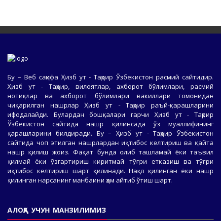
Бу – Веб саҳифа Ҳизб ут - Таҳрир Ўзбекистон расмий сайтидир.
Ҳизб ут - Таҳрир, вилоятлар, ахборот бўлимлари, расмий
нотиқлар ва ахборот бўлимлари вакиллари томонидан
чиқарилган нашрлар Ҳизб ут - Таҳрир раъй-қарашларини
ифодалайди. Булардан бошқалари гарчи Ҳизб ут - Таҳрир
Ўзбекистон сайтида нашр қилинсада ўз муаллифининг
қарашларини билдиради. Бу – Ҳизб ут - Таҳрир Ўзбекистон
сайтида чоп этилган нашрлардан иқтибос келтириш ва қайта
нашр қилиш жоиз. Фақат бунда олиб ташламай ёки таъвил
қилмай ёки ўзгартириш киритмай тўғри етказиш ва тўғри
иқтибос келтириш шарт қилинади. Нақл қилинган ёки нашр
қилинган нарсанинг манбаини ҳам айтиб ўтиш шарт.
АЛОҚА УЧУН МАНЗИЛИМИЗ