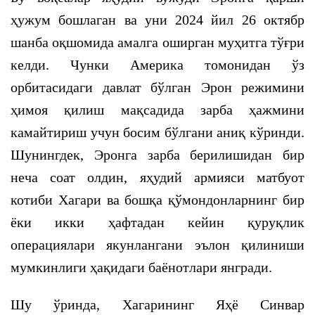
ҳужум бошлаган ва уни 2024 йил 26 октябр
шанба оқшомида амалга оширган муҳитга тўғри
келди. Чунки Америка томонидан ўз
орбитасидаги давлат бўлган Эрон режимини
ҳимоя қилиш мақсадида зарба ҳажмини
камайтириш учун босим бўлгани аниқ кўринди.
Шунингдек, Эронга зарба берилишидан бир
неча соат олдин, яҳудий армияси матбуот
котиби Хагари ва бошқа қўмондонларнинг бир
ёки икки ҳафтадан кейин қуруқлик
операциялари якунлангани эълон қилиниши
мумкинлиги ҳақидаги баёнотлари янгради.
Шу ўринда, Хагарининг Яҳё Синвар