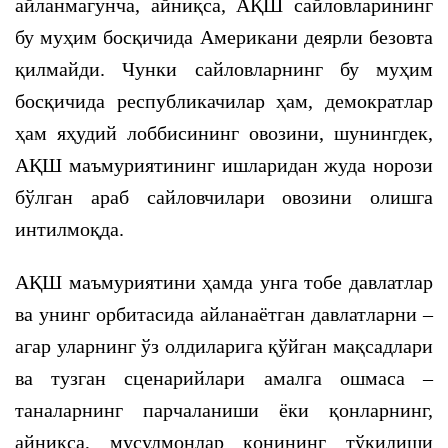
айланмагунча, айниқса, АҚШ сайловларининг
бу муҳим босқичида Американи деярли безовта
қилмайди. Чунки сайловларнинг бу муҳим
босқичида республикачилар ҳам, демократлар
ҳам яҳудий лоббисининг овозини, шунингдек,
АҚШ маъмуриятининг ишларидан жуда норози
бўлган араб сайловчилари овозини олишга
интилмоқда.
АҚШ маъмуриятини ҳамда унга тобе давлатлар
ва унинг орбитасида айланаётган давлатларни –
агар уларнинг ўз олдиларига қўйган мақсадлари
ва тузган сценарийлари амалга ошмаса –
таналарнинг парчаланиши ёки қонларнинг,
айниқса, мусулмонлар қонининг тўкилиши