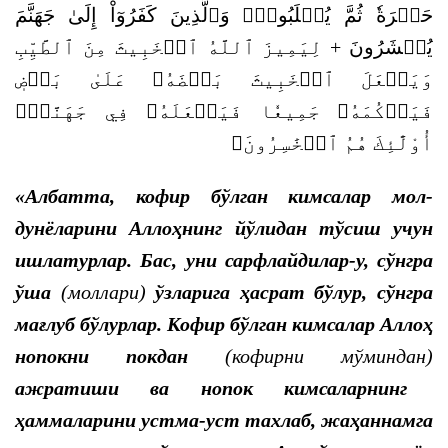
حَسۡرَةٗ ثُمَّ يُغۡلَبُونَۗ وَٱلَّذِينَ كَفَرُوٓاْ إِلَىٰ جَهَنَّمَ
لِيَمِيزَ ٱللَّهُ ٱلۡخَبِيثَ مِنَ ٱلطَّيِّبِ
+
يُحۡشَرُونَ
وَيَجۡعَلَ ٱلۡخَبِيثَ بَعۡضَهُۥ عَلَىٰ بَعۡضٖ
فَيَرۡكُمَهُۥ جَمِيعٗا فَيَجۡعَلَهُۥ فِي جَهَنَّمَۚ
أُوْلَٰٓئِكَ هُمُ ٱلۡخَٰسِرُونَ﴾
«Албатта, кофир бўлган кимсалар мол-
дунёларини Аллоҳнинг йўлидан тўсиш учун
ишлатурлар. Бас, уни сарфлайдилар-у, сўнгра
ўша
(моллари)
ўзларига ҳасрат бўлур, сўнгра
мағлуб бўлурлар. Кофир бўлган кимсалар Аллоҳ
нопокни покдан
(кофирни мўминдан)
ажратиши ва нопок кимсаларнинг
ҳаммаларини устма-уст тахлаб, жаҳаннамга