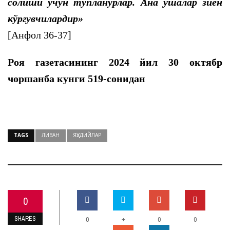
солиши учун тўпланурлар. Ана ўшалар зиён
кўргувчилардир
»
[Анфол 36-37]
Роя газетасининг 2024 йил 30 октябр
чоршанба кунги 519-сонидан
TAGS
ЛИВАН
ЯҲУДИЙЛАР
0
SHARES
+
0
0
0