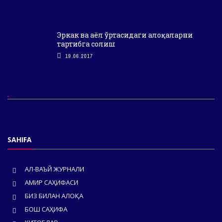
Эркак ва аёл ўртасидаги алоқаларни
тартибга солиш
19.06.2017
SAHIFA
АЛ-ВАЪЙ ЖУРНАЛИ
АМИР САҲИФАСИ
БИЗ БИЛАН АЛОҚА
БОШ САҲИФА