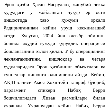
Эрон ҳизби Ҳасан Насруллоҳ жанубий чекка
ҳудуддаги у жойлашган чуқур ер ости
иншоотида ҳаво ҳужуми орқали
ўлдирилганидан кейин уруш кескинлашиб
кетди. Хусусан, 2024 йил октябр ойининг
бошида яҳудий вужуди қуруқлик операцияси
бошланганини эълон қилди. У бу операциянинг
чекланганлигини, қишлоқлар ва чегара
ҳудудларидаги Эрон ҳизбининг объектлари ва
туннеллар нишонга олинишини айтди. Кейин,
АҚШ элчиси Амос Хохштейн ташриф буюриб,
парламент спикери Набиҳ Берри
бошчилигидаги Ливан расмийлари билан
учрашди. Учрашувдан кейин Набиҳ Берри