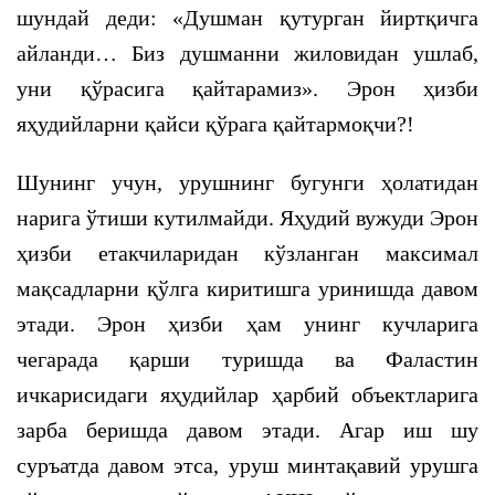
шундай деди: «Душман қутурган йиртқичга
айланди… Биз душманни жиловидан ушлаб,
уни қўрасига қайтарамиз». Эрон ҳизби
яҳудийларни қайси қўрага қайтармоқчи?!
Шунинг учун, урушнинг бугунги ҳолатидан
нарига ўтиши кутилмайди. Яҳудий вужуди Эрон
ҳизби етакчиларидан кўзланган максимал
мақсадларни қўлга киритишга уринишда давом
этади. Эрон ҳизби ҳам унинг кучларига
чегарада қарши туришда ва Фаластин
ичкарисидаги яҳудийлар ҳарбий объектларига
зарба беришда давом этади. Агар иш шу
суръатда давом этса, уруш минтақавий урушга