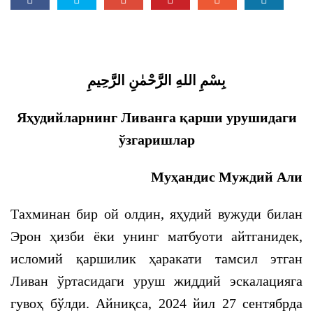
بِسْمِ اللهِ الرَّحْمٰنِ الرَّحِيمِ
Яҳудийларнинг Ливанга қарши урушидаги
ўзгаришлар
Муҳандис Муждий Али
Тахминан бир ой олдин, яҳудий вужуди билан
Эрон ҳизби ёки унинг матбуоти айтганидек,
исломий қаршилик ҳаракати тамсил этган
Ливан ўртасидаги уруш жиддий эскалацияга
гувоҳ бўлди. Айниқса, 2024 йил 27 сентябрда