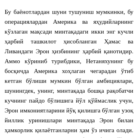
Бу баёнотлардан шуни тушуниш мумкинки, бу
операциялардан Америка ва яҳудийларнинг
кўзлаган мақсади минтақадаги икки энг кучли
ҳарбий ташкилот ҳисобланган Ҳамас ва
Ливандаги Эрон ҳизбининг ҳарбий қанотидир.
Аммо кўриниб турибдики, Нетаняхунинг бу
босқичда Америка хоҳлаган чегарадан ўтиб
кетган бўлиши мумкин бўлган амбициялари,
шунингдек, унинг, минтақада бошқа рақобатчи
кучнинг пайдо бўлишига йўл қўймаслик учун,
Эрон имкониятларини йўқ қилишга бўлган узоқ
йиллик уринишлари минтақада Эрон билан
ҳамкорлик қилаётганларни ҳам ўз ичига олади.