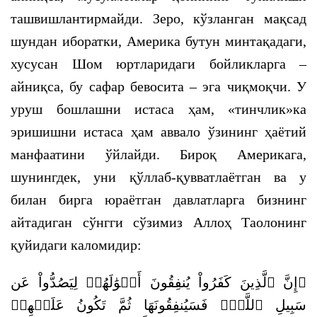
ташвишлантирмайди. Зеро, кўзланган мақсад
шундан иборатки, Америка бутун минтақадаги,
хусусан Шом юртларидаги бойликларга –
айниқса, бу сафар бевосита – эга чиқмоқчи. У
уруш бошлашни истаса ҳам, «тинчлик»ка
эришишни истаса ҳам аввало ўзининг ҳаётий
манфаатини ўйлайди. Бироқ Америкага,
шунингдек, уни қўллаб-қувватлаётган ва у
билан бирга юраётган давлатларга бизнинг
айтадиган сўнгги сўзимиз Аллоҳ Таолонинг
қуйидаги каломидир:
﴿إِنَّ ٱلَّذِينَ كَفَرُواْ يُنفِقُونَ أَمۡوَٰلَهُمۡ لِيَصُدُّواْ عَن
سَبِيلِ ٱللَّهِۚ فَسَيُنفِقُونَهَا ثُمَّ تَكُونُ عَلَيۡهِمۡ