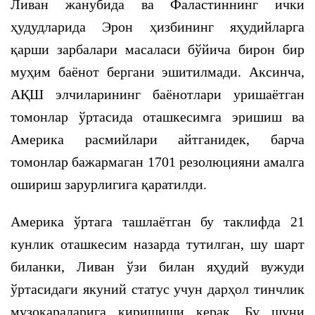
Ливан жанубида ва Фаластиннинг ички
ҳудудларида Эрон ҳизбининг яҳудийларга
қарши зарбалари масаласи бўйича бирон бир
муҳим баёнот бергани эшитилмади. Аксинча,
АҚШ элчиларининг баёнотлари уришаётган
томонлар ўртасида оташкесимга эришиш ва
Америка расмийлари айтганидек, барча
томонлар бажармаган 1701 резолюцияни амалга
ошириш зарурлигига қаратилди.
Америка ўртага ташлаётган бу таклифда 21
кунлик оташкесим назарда тутилган, шу шарт
биланки, Ливан ўзи билан яҳудий вужуди
ўртасидаги якуний статус учун дарҳол тинчлик
музокараларига киришиши керак. Бу шуни