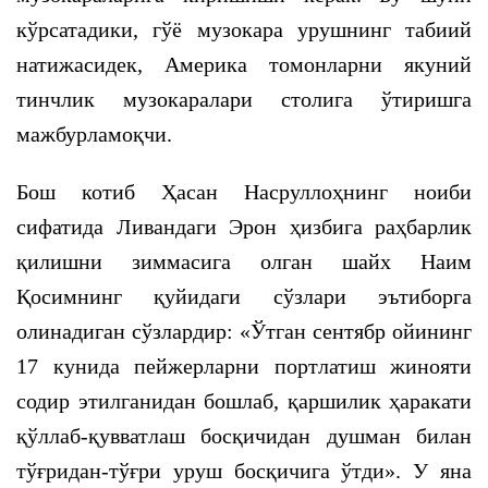
кўрсатадики, гўё музокара урушнинг табиий
натижасидек, Америка томонларни якуний
тинчлик музокаралари столига ўтиришга
мажбурламоқчи.
Бош котиб Ҳасан Насруллоҳнинг ноиби
сифатида Ливандаги Эрон ҳизбига раҳбарлик
қилишни зиммасига олган шайх Наим
Қосимнинг қуйидаги сўзлари эътиборга
олинадиган сўзлардир: «Ўтган сентябр ойининг
17 кунида пейжерларни портлатиш жинояти
содир этилганидан бошлаб, қаршилик ҳаракати
қўллаб-қувватлаш босқичидан душман билан
тўғридан-тўғри уруш босқичига ўтди». У яна