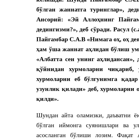
бў
лган жаннатга туринглар», дед
Ансорий: «Эй Аллоҳнинг Пайғ
а
дедингизми?», деб сў
ради.
Расул
(с.
Пай
ғ
амбар
С.А.В
«Нимага
оҳ, оҳ
дея
ҳ
ам
ў
ша жаннат
а
ҳ
лидан б
ў
лиш ум
«Албатта сен унинг а
ҳ
лидансан», 
қў
йнидан хурмоларни чи
қ
ариб,
хурмоларни еб б
ў
лгунимга
қ
адар
узунлик
қ
илади» д
еб, хурмоларни 
қилди».
Шундан айта оламизки, даъватни ёю
бўлган иймонга суянишлари ва у
асосланган бўлиши лозим. Фақат 