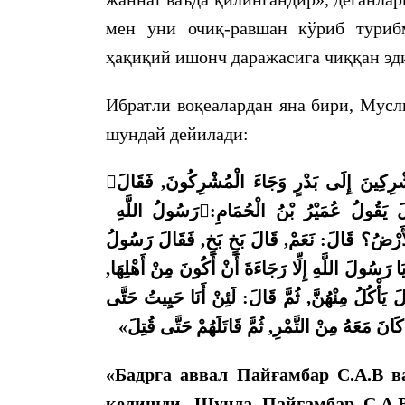
мен уни очиқ-равшан кўриб туриб
ҳақиқий ишонч даражасига чиққан эд
Ибратли воқеалардан яна бири, Мусл
шундай дейилади:

رِكِينَ إِلَى بَدْرٍ وَجَاءَ الْمُشْرِكُونَ, فَقَالَ
رَسُولُ اللَّهِ

:
يَقُولُ عُمَيْرُ بْنُ الْحُمَامِ
الأَرْضُ؟ قَالَ: نَعَمْ, قَالَ بَخٍ بَخٍ, فَقَالَ رَسُولُ
ا رَسُولَ اللَّهِ إِلِّا رَجَاءَةَ أَنْ أَكُونَ مِنْ أَهْلِهَا
 يَأْكُلُ مِنْهُنَّ, ثُمَّ قَالَ: لَئِنْ أَنَا حَيِيتُ حَتَّى
كَانَ مَعَهُ مِنْ التَّمْرِ, ثُمَّ قَاتَلَهُمْ حَتَّى قُتِلَ
«Бадрга аввал Пайғамбар С.А.В в
келишди. Шунда Пайғамбар С.А.В