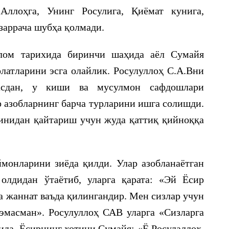
Аллоҳга, Унинг Росулига, Қиёмат кунига,
заррача шубҳа қолмади.
слом тарихида биринчи шаҳида аёл Сумайя
латларини эсга олайлик. Росулуллоҳ С.А.Вни
асдан, у киши ва мусулмон сафдошлари
 азобларнинг барча турларини ишга солишди.
инидан қайтариш учун жуда қаттиқ қийноққа
ймонларини зиёда қилди. Улар азобланаётган
олдидан ўтаётиб, уларга қарата: «Эй Ёсир
га жаннат ваъда қилингандир. Мен сизлар учун
эмасман». Росулуллоҳ САВ уларга «Сизларга
ида, Ёсирнинг хотини Сумайя: «Ё Росулаллоҳ,