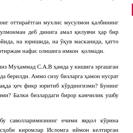
тонг оттираётган мухлис мусулмон қалбининг
сулмонман деб динига амал қилувчи ҳар бир
йида, на юришида, на ўқув масканида, ҳатто
хотиржам нафас олишига имкон қолмади.
из Муҳаммад С.А.В ҳамда у кишига эргашган
рда берилди. Аммо сизу бизларга ҳамон нусрат
ақда ҳеч фикр юритиб кўрдингизми? Бунинг
зми? Балки бизлардаги бирор камчилик ушбу
шбу саволларимизнинг ечими яққол кўрина
асҳоби киромлар Исломга иймон келтирган