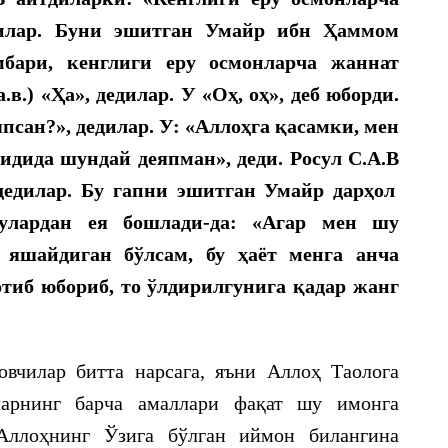
илар. Бу
ни эшитган Умайр ибн Ҳаммом
мбари, кенглиги еру осмонл
арча жаннат
а.в.)
«
Ҳа
», дедилар. У «
Оҳ
,
оҳ
», деб юборди.
псан?», дедилар. У: «Алло
ҳ
га
қ
асамки, мен
иди
да шундай деяпман», деди. Р
о
су
л С.А.В
деди
лар. Бу гапни эшитган Умайр дар
ҳ
ол
 улардан ея бошлади-д
а: «Агар мен шу
 яшайдиган б
ў
лсам, бу
ҳ
аёт менга ан
ча
отиб юбориб, то
ў
лдирилгунига
қ
адар жанг
вчилар битта нарсага, яъни Аллоҳ Таолога
ларнинг барча амаллари фақат шу имонга
Аллоҳнинг Ўзига бўлган иймон билангина