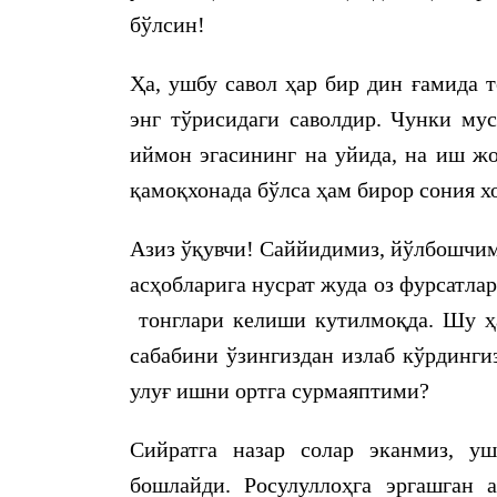
бўлсин!
Ҳа, ушбу савол ҳар бир дин ғамида 
энг тўрисидаги саволдир. Чунки му
иймон эгасининг на уйида, на иш жо
қамоқхонада бўлса ҳам бирор сония 
Азиз ўқувчи! Саййидимиз, йўлбошчим
асҳобларига нусрат жуда оз фурсатла
тонглари келиши кутилмоқда. Шу ҳ
сабабини ўзингиздан излаб кўрдинги
улуғ ишни ортга сурмаяптими?
Сийратга назар солар эканмиз, у
бошлайди. Росулуллоҳга эргашган 