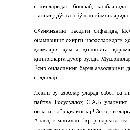
сонияларидан бошлаб, қалбларида 
жаннату дўзахга бўлган иймонларида 
Сўзимизнинг тасдиғи сифатида, И
онамизнинг охирги нафасларидаги ҳо
қавмлари ҳимоя қилишига қарам
қийноқларга дучор бўлди. Мушриклар
Ёсир оиласининг барча аъзоларини д
солдилар.
Лекин бу азоблар уларда сабот ва и
пайтда Росулуллоҳ С.А.В уларнинг 
оиласи, сабр қилинглар! Зеро, сизлар
Аллоҳ томонидан бирор нарсага эга 
жаннат ваъда қилингандир», деганлар