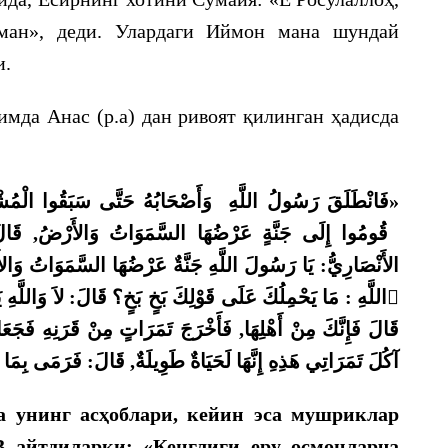
ман», деди. Улардаги Иймон мана шундай
и.
имда Анас (р.а) дан ривоят қилинган ҳадисда
«فَانْطَلَقَ رَسُولُ اللَّهِ
وَأَصْحَابُهُ حَتَّى سَبَقُوا الْمُشْ
قُومُوا إِلَى جَنَّةٍ عَرْضُهَا السَّمَوَاتُ وَالأَرْضُ, قَالَ 
الأَنْصَارِيُّ: يَا رَسُولَ اللَّهِ جَنَّةٌ عَرْضُهَا السَّمَوَاتُ وَ
مَا يَحْمِلُكَ عَلَى قَوْلِكَ بَخٍ بَخٍ؟ قَالَ: لاَ وَاللَّهِ يَ,
:
اللَّهِ

قَالَ فَإِنَّكَ مِنْ أَهْلِهَا, فَأَخْرَجَ تَمَرَاتٍ مِنْ قَرَنِهِ فَجَعَلَ
آكُلَ تَمَرَاتِي هَذِهِ إِنَّهَا لَحَيَاةٌ طَوِيلَةٌ, قَالَ: فَرَمَى بِمَا »
а унинг асҳоб
лари, кейин
эса мушриклар
 айтдиларки: «Кенглиги еру осмонларча