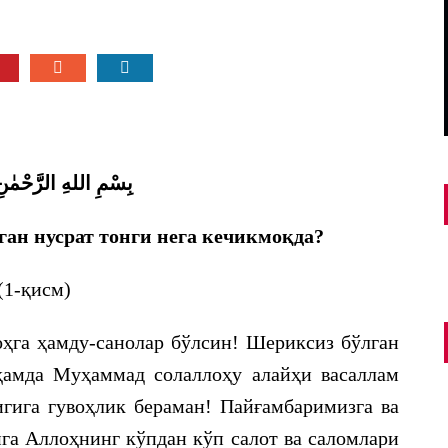
بِسْمِ اللهِ الرَّحْمٰن
ган нусрат тонги нега кечикмоқда?
(1-қисм)
ҳга ҳамду-санолар бўлсин! Шериксиз бўлган
ҳамда Муҳаммад солаллоҳу алайҳи васаллам
гига гувоҳлик бераман! Пайғамбаримизга ва
ига Аллоҳнинг кўпдан кўп салот ва саломлари