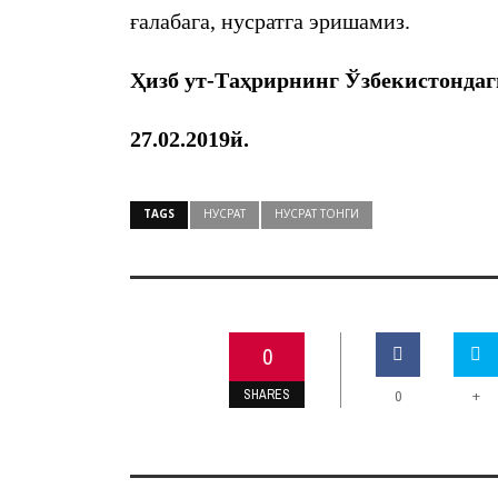
ғалабага, нусратга эришамиз.
Ҳизб ут-Таҳрирнинг Ўзбекистонда
27.02.2019й.
TAGS
НУСРАТ
НУСРАТ ТОНГИ
0
SHARES
+
0