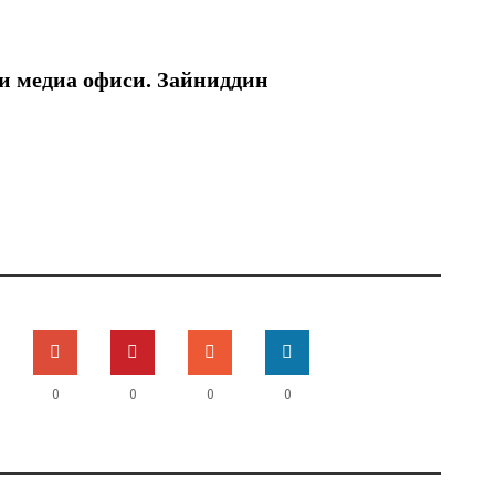
ги медиа офиси. Зайниддин
0
0
0
0