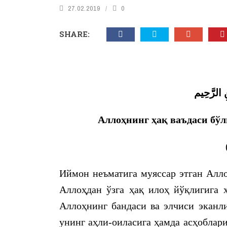
27.02.2019
0
SHARE:
ِ الرَّحِيم
Аллоҳнинг ҳақ ваъдаси бўл
Иймон неъматига муяссар этган Алло
Аллоҳдан ўзга ҳақ илоҳ йўқлигига 
Аллоҳнинг бандаси ва элчиси эканли
унинг аҳли-оиласига ҳамда асҳоблар