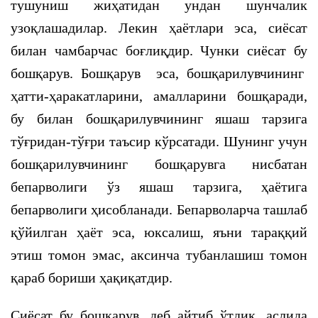
тушуниш жиҳатидан ундан шунчалик
узоқлашадилар. Лекин ҳаётлари эса, сиёсат
билан чамбарчас боғлиқдир. Чунки сиёсат бу
бошқарув. Бошқарув эса, бошқарилувчининг
ҳатти-ҳаракатларини, амалларини бошқаради,
бу билан бошқарилувчининг яшаш тарзига
тўғридан-тўғри таъсир кўрсатади. Шунинг учун
бошқарилувчининг бошқарувга нисбатан
бепарволиги ўз яшаш тарзига, ҳаётига
бепарволиги ҳисобланади. Бепарволарча ташлаб
қўйилган ҳаёт эса, юксалиш, яъни тараққий
этиш томон эмас, аксинча тубанлашиш томон
қараб бориши ҳақиқатдир.
Сиёсат бу бошқарув, деб айтиб ўтдик, аслида