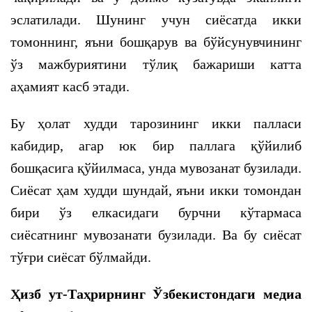
эслатилади. Шунинг учун сиёсатда икки
томоннинг, яъни бошқарув ва бўйсунувчининг
ўз мажбуриятини тўлиқ бажариши катта
аҳамият касб этади.
Бу ҳолат худди тарозининг икки палласи
кабидир, агар юк бир паллага қўйилиб
бошқасига қўйилмаса, унда мувозанат бузилади.
Сиёсат ҳам худди шундай, яъни икки томондан
бири ўз елкасидаги бурчни кўтармаса
сиёсатнинг мувозанати бузилади. Ва бу сиёсат
тўғри сиёсат бўлмайди.
Ҳизб ут-Таҳрирнинг Ўзбекистондаги медиа