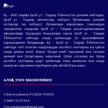
Бу – Веб саҳифа Ҳизб ут - Таҳрир Ўзбекистон расмий сайтидир.
Ҳизб ут - Таҳрир, вилоятлар, ахборот бўлимлари, расмий
нотиқлар ва ахборот бўлимлари вакиллари томонидан
чиқарилган нашрлар Ҳизб ут - Таҳрир раъй-қарашларини
ифодалайди. Булардан бошқалари гарчи Ҳизб ут - Таҳрир
Ўзбекистон сайтида нашр қилинсада ўз муаллифининг
қарашларини билдиради. Бу – Ҳизб ут - Таҳрир Ўзбекистон
сайтида чоп этилган нашрлардан иқтибос келтириш ва қайта
нашр қилиш жоиз. Фақат бунда олиб ташламай ёки таъвил
қилмай ёки ўзгартириш киритмай тўғри етказиш ва тўғри
иқтибос келтириш шарт қилинади. Нақл қилинган ёки нашр
қилинган нарсанинг манбаини ҳам айтиб ўтиш шарт.
АЛОҚА УЧУН МАНЗИЛИМИЗ
Beirut-Lebanon P.O.BOX 14-5010
0096 113 07 59 4
ht.uzbekistan@gmail.com