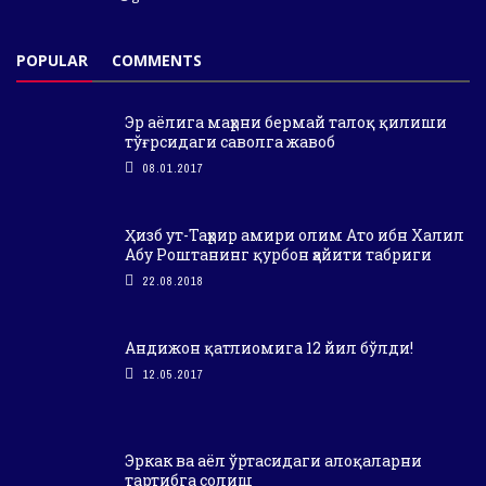
POPULAR
COMMENTS
Эр аёлига маҳрни бермай талоқ қилиши
тўғрсидаги саволга жавоб
08.01.2017
Ҳизб ут-Таҳрир амири олим Ато ибн Халил
Абу Роштанинг қурбон ҳайити табриги
22.08.2018
Андижон қатлиомига 12 йил бўлди!
12.05.2017
Эркак ва аёл ўртасидаги алоқаларни
тартибга солиш