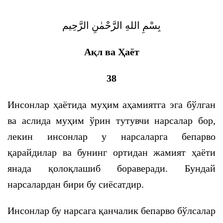
بِسْمِ اللهِ الرَّحْمٰنِ الرَّحِيم
Ақл ва Ҳаёт
38
Инсонлар ҳаётида муҳим аҳамиятга эга бўлган
ва аслида муҳим ўрин тутувчи нарсалар бор,
лекин инсонлар у нарсаларга бепарво
қарайдилар ва бунинг ортидан жамият ҳаёти
янада қолоқлашиб бораверади. Бундай
нарсалардан бири бу сиёсатдир.
Инсонлар бу нарсага қанчалик бепарво бўлсалар