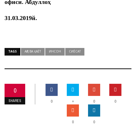
офиси. Абдуллоҳ
31.03.2019й.
TAGS
АҚЛ ВА ҲАЁТ
ИНСОН
СИЁСАТ
0
SHARES
+
0
0
0
0
0