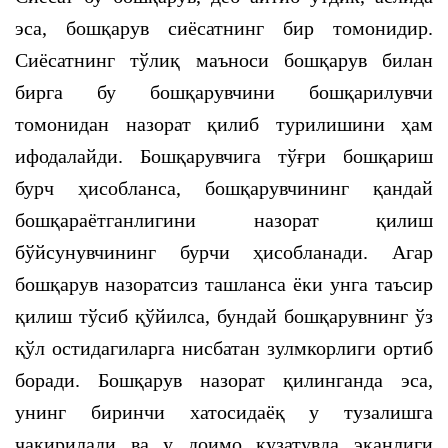
эса, бошқарув сиёсатнинг бир томонидир.
Сиёсатнинг тўлиқ маъноси бошқарув билан
бирга бу бошқарувчини бошқарилувчи
томонидан назорат қилиб турилишини ҳам
ифодалайди. Бошқарувчига тўғри бошқариш
бурч ҳисобланса, бошқарувчининг қандай
бошқараётганлигини назорат қилиш
бўйсунувчининг бурчи ҳисобланади. Агар
бошқарув назоратсиз ташланса ёки унга таъсир
қилиш тўсиб қўйилса, бундай бошқарувнинг ўз
қўл остидагиларга нисбатан зулмкорлиги ортиб
боради. Бошқарув назорат қилинганда эса,
унинг биринчи хатосидаёқ у тузалишга
чақирилади ва у доимо кузатувда эканлиги