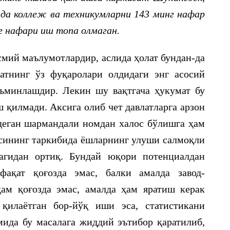
да коллеж ва техникумларни 143 минг нафар
г нафари иш топа олмаган.
мий маълумотлардир, аслида ҳолат бундан-да
тнинг ўз фуқаролари олдидаги энг асосий
ъминлашдир. Лекин шу вақтгача ҳукумат бу
ш қилмади. Аксига олиб чет давлатларга арзон
 деган шармандали номдан халос бўлишга ҳам
сининг таркибида ёшларнинг улуши салмоқли
агидан ортиқ. Бундай юқори потенциалдан
ақат қоғозда эмас, балки амалда завод-
ам қоғозда эмас, амалда ҳам яратиш керак
қилаётган бор-йўқ иши эса, статистикани
ида бу масалага жиддий эътибор қаратилиб,