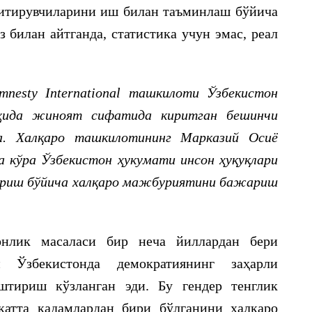
битирувчиларини иш билан таъминлаш бўйича
з билан айтганда, статистика учун эмас, реал
mnesty International ташкилоти Ўзбекистон
лоҳида жиноят сифатида киритган бешинчи
да. Халқаро ташкилотининг Марказий Осиё
 кўра Ўзбекистон ҳукумати инсон ҳуқуқлари
бериш бўйича халқаро мажбуриятини бажариш
онлик масаласи бир неча йиллардан бери
н Ўзбекистонда демократиянинг заҳарли
штириш кўзланган эди. Бу гендер тенглик
катта қадамлардан бири бўлганини халқаро