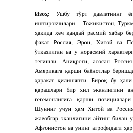
Изоҳ:
Ушбу тўрт давлатнинг ёп
иштирокчилари – Тожикистон, Туркм
ҳақида ҳеч қандай расмий хабар бе
фақат Россия, Эрон, Хитой ва П
ўтказилган ва у норасмий характер
тегишли. Аниқроғи, асосан Росси
Америкага қарши баёнотлар беришд
ҳаракат қилишяпти. Бироқ бу ҳали
қарашлари бир хил эканлигини ан
гегемонлигига қарши позициялари
Шунинг учун ҳам Хитой ва Россия
жавобгар эканлигини айтиш билан 
Афғонистон ва унинг атрофидаги ҳар