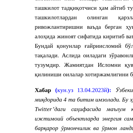
ташкилот тадқиқотчиси ҳам айтиб ту
ташкилотлардан олинган қарз
ривожлантиришни ваъда берган ҳу
алоҳида жиноят сифатида киритиб ва
Бундай қонунлар ғайриисломий бўл
тақалади. Аслида оиладаги зўравон
тузумдир. Жамиятдан Исломни қув
қилиниши оилалар хотиржамлигини б
Хабар
(
кун.уз 13.04.2023й
):
Ўзбек
миқдорида 4 та битим имзолади. Бу 
Twitter’даги саҳифасида маълум
ижтимоий объектларда энергия сам
барқарор ўрмончилик ва ўрмон лан