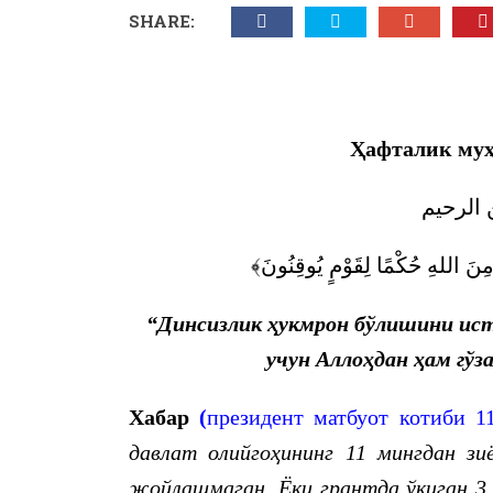
SHARE:
Ҳафталик муҳ
 الرحيم
﴿ مِنَ اللهِ حُكْمًا لِقَوْمٍ يُوقِنُونَ
“
Динсизлик ҳукмрон бўлишини ист
учун Аллоҳдан ҳам гўз
Хабар
(
президент матбуот котиби 11
давлат олийгоҳининг 11 мингдан зи
жойлашмаган. Ёки грантда ўқиган 3 