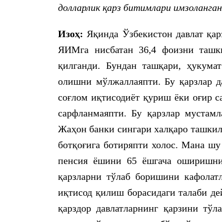
долларлик қарз битимлари имзоланган
Изоҳ:
Яқинда Ўзбекистон давлат қарз
ЯИМга нисбатан 36,4 фоизни ташк
қилганди. Бундан ташқари, ҳукума
олишни мўлжаллаяпти. Бу қарзлар да
соғлом иқтисодиёт қуриш ёки оғир с
сарфланмаяпти. Бу қарзлар мустамл
Жаҳон банки сингари халқаро ташкил
ботқоғига ботиряпти холос. Мана шу
пенсия ёшини 65 ёшгача оширишни 
қарзларни тўлаб боришини кафолат
иқтисод қилиш борасидаги талаби де
қарздор давлатларнинг қарзини тўл