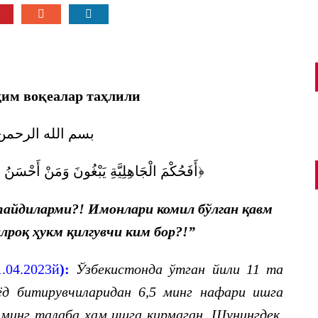
им воқеалар таҳлили
بسم الله الرحمن
أَفَحُكْمَ الْجَاهِلِيَّةِ يَبْغُونَ وَمَنْ أَحْسَنُ﴾
айдиларми?! Имонлари комил бўлган қавм
алроқ ҳукм қилгувчи ким бор?!
”
.04.2023й
):
Ўзбекистонда ўтган йили 11 та
ёд битирувчиларидан 6,5 минг нафари ишга
минг талаба ҳам ишга кирмаган.
Шунингдек,