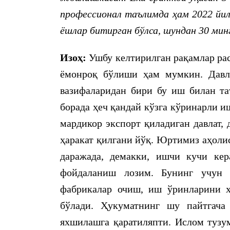
профессионал таълимда ҳам 2022 йил
ёшлар битирган бўлса, шундан 30 мин
Изоҳ:
Ушбу келтирилган рақамлар рас
ёмонроқ бўлиши ҳам мумкин. Давла
вазифаларидан бири бу иш билан та
борада ҳеч қандай кўзга кўринарли и
мардикор экспорт қиладиган давлат,
ҳаракат қилгани йўқ. Юртимиз аҳоли
даражада, демакки, ишчи кучи кер
фойдаланиш лозим. Бунинг учун ф
фабрикалар очиш, иш ўринларини ҳ
бўлади. Ҳукуматнинг шу пайтгача 
яхшилашга қаратиляпти. Ислом тузум