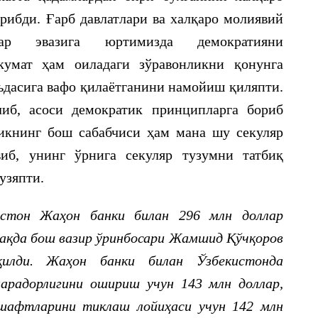
рибди. Ғарб давлатлари ва халқаро молиявий
лар эвазига юртимизда демократияни
кумат ҳам оиладаги зўравонликни қонунга
ъдасига вафо қилаётганини намойиш қиляпти.
иб, асоси демократик принципларга бориб
ликнинг бош сабабчиси ҳам мана шу секуляр
иб, унинг ўрнига секуляр тузумни татбиқ
узяпти.
истон Жаҳон банки билан 296 млн доллар
ҳақда бош вазир ўринбосари Жамшид Қўчқоров
қилди
.
Жаҳон банки билан Ўзбекистонда
арадорлигини ошириш учун 143 млн доллар,
дшафтларини тиклаш лойиҳаси учун 142 млн