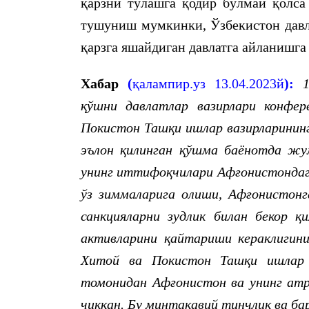
қарзни тўлашга қодир бўлмай қолса
тушуниш мумкинки, Ўзбекистон давл
қарзга яшайдиган давлатга айланишг
Хабар
(
қалампир.уз 13.04.2023й
):
қўшни давлатлар вазирлари конфер
Покистон Ташқи ишлар вазирларининг
эълон қилинган қўшма баёнотда жу
унинг иттифоқчилари Афғонистондаг
ўз зиммаларига олиши, Афғонистон
санкцияларни зудлик билан бекор 
активларини қайтариши кераклигини
Хитой ва Покистон Ташқи ишлар
томонидан Афғонистон ва унинг атр
чиққан. Бу минтақавий тинчлик ва ба