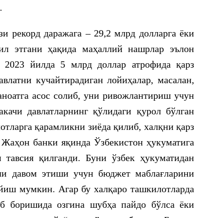
.
и рекорд даражага – 29,2 млрд долларга ёки
ил этгани ҳақида маҳаллий нашрлар эълон
т 2023 йилда 5 млрд доллар атрофида қарз
влатни кучайтирадиган лойиҳалар, масалан,
аноатга асос солиб, уни ривожлантириш учун
акачи давлатларнинг қўлидаги қурол бўлган
отларга қарамликни зиёда қилиб, халқни қарз
 Жаҳон банки яқинда Ўзбекистон ҳукуматига
тавсия қилганди. Буни ўзбек ҳукуматидан
ли давом этиши учун бюджет маблағларини
йиш мумкин. Агар бу халқаро ташкилотларда
аб боришида озгина шубҳа пайдо бўлса ёки