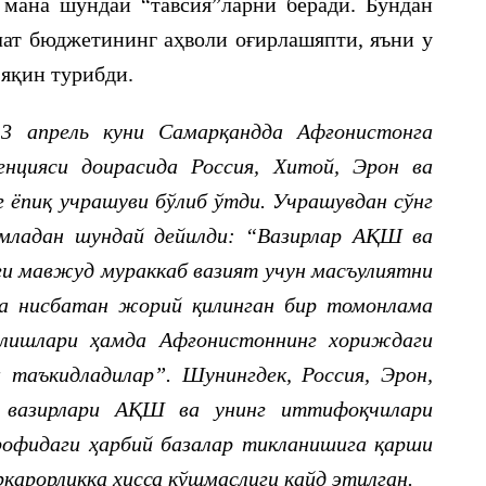
 мана шундай “тавсия”ларни беради. Бундан
ат бюджетининг аҳволи оғирлашяпти, яъни у
а яқин турибди.
13 апрель куни Самарқандда Афғонистонга
енцияси доирасида Россия, Хитой, Эрон ва
 ёпиқ учрашуви бўлиб ўтди. Учрашувдан сўнг
младан шундай дейилди: “Вазирлар АҚШ ва
и мавжуд мураккаб вазият учун масъулиятни
га нисбатан жорий қилинган бир томонлама
қилишлари ҳамда Афғонистоннинг хориждаги
 таъкидладилар”. Шунингдек, Россия, Эрон,
 вазирлари АҚШ ва унинг иттифоқчилари
офидаги ҳарбий базалар тикланишига қарши
рқарорликка ҳисса қўшмаслиги қайд этилган.