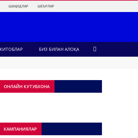
ШАҲИДЛАР
ШЕЪРЛАР
КИТОБЛАР
БИЗ БИЛАН АЛОҚА
лар?!
ОНЛАЙН КУТУБХОНА
КАМПАНИЯЛАР