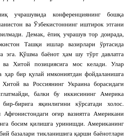
иқ учрашувида конференциянинг бошқа
анистон ва Ўзбекистоннинг иштирок этгани
рилмади. Демак, ёпиқ учрашув тор доирада,
окистон Ташқи ишлар вазирлари ўртасида
га эга. Қўшма баёнот ҳам шу тўрт давлатга
я ва Хитой позициясига мос келади. Улар
а ҳар бир қулай имкониятдан фойдаланишга
 Хитой ва Россиянинг Украина борасидаги
глатмайди, балки бу иккисининг Америка
 бир-бирига яқинлигини кўрсатади холос.
 Афғонистондаги оғир вазиятга Американи
унга босим қилишга уринишди. Американинг
бий базалари тикланишига қарши баёнотлари