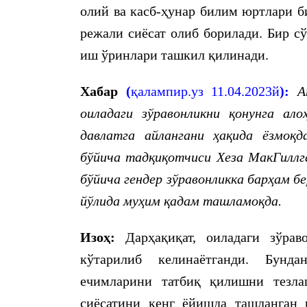
олий ва касб-ҳунар билим юртлари 
режали сиёсат олиб борилади. Бир сў
иш ўринлари ташкил қилинади.
Хабар
(
қалампир.уз 11.04.2023й
):
A
оиладаги зўравонликни қонунга а
давлатга айлангани ҳақида ёзмоқ
бўйича тадқиқотчиси Хеза МакГиллга
бўйича гендер зўравонликка барҳам 
йўлида муҳим қадам ташламоқда.
Изоҳ:
Дарҳақиқат, оиладаги зўрав
кўтарилиб келинаётганди. Бунда
ечимларини татбиқ қилишни тезла
сиёсатини кенг ёйишда ташланган 