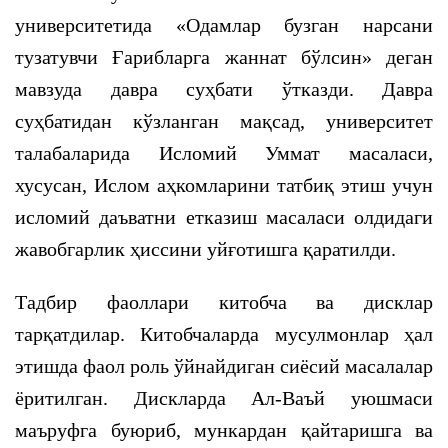
университетида «Одамлар бузган нарсани
тузатувчи Ғарибларга жаннат бўлсин» деган
мавзуда давра суҳбати ўтказди. Давра
суҳбатидан кўзланган мақсад, университет
талабаларида Исломий Уммат масаласи,
хусусан, Ислом аҳкомларини татбиқ этиш учун
исломий даъватни етказиш масаласи олдидаги
жавобгарлик ҳиссини уйғотишга қаратилди.
Тадбир фаоллари китобча ва дисклар
тарқатдилар. Китобчаларда мусулмонлар ҳал
этишда фаол роль ўйнайдиган сиёсий масалалар
ёритилган. Дискларда Ал-Ваъй уюшмаси
маъруфга буюриб, мункардан қайтаришга ва