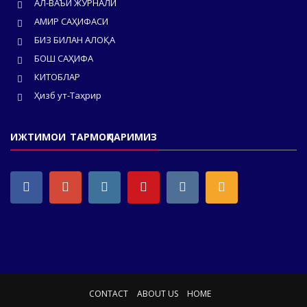
АЛ-ВАЪЙ ЖУРНАЛИ
АМИР САҲИФАСИ
БИЗ БИЛАН АЛОҚА
БОШ САҲИФА
КИТОБЛАР
Ҳизб ут-Таҳрир
ИЖТИМОИ ТАРМОҚЛАРИМИЗ
CONTACT
ABOUT US
HOME