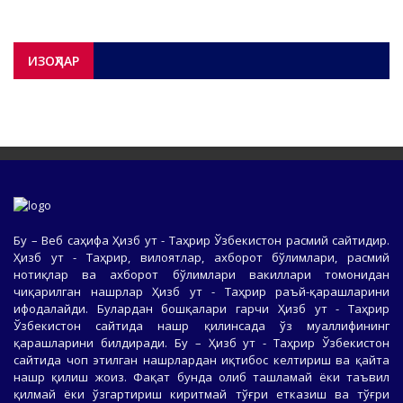
ИЗОҲЛАР
Бу – Веб саҳифа Ҳизб ут - Таҳрир Ўзбекистон расмий сайтидир.
Ҳизб ут - Таҳрир, вилоятлар, ахборот бўлимлари, расмий
нотиқлар ва ахборот бўлимлари вакиллари томонидан
чиқарилган нашрлар Ҳизб ут - Таҳрир раъй-қарашларини
ифодалайди. Булардан бошқалари гарчи Ҳизб ут - Таҳрир
Ўзбекистон сайтида нашр қилинсада ўз муаллифининг
қарашларини билдиради. Бу – Ҳизб ут - Таҳрир Ўзбекистон
сайтида чоп этилган нашрлардан иқтибос келтириш ва қайта
нашр қилиш жоиз. Фақат бунда олиб ташламай ёки таъвил
қилмай ёки ўзгартириш киритмай тўғри етказиш ва тўғри