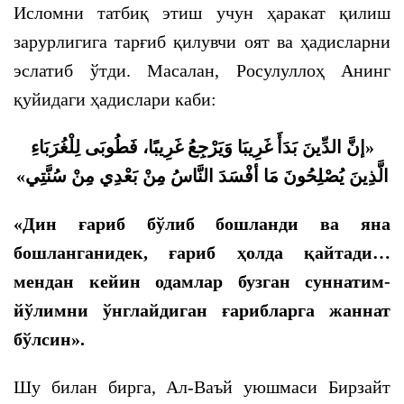
Исломни татбиқ этиш учун ҳаракат қилиш
зарурлигига тарғиб қилувчи оят ва ҳадисларни
эслатиб ўтди. Масалан, Росулуллоҳ Aнинг
қуйидаги ҳадислари каби:
إنَّ الدِّينَ بَدَأَ غَرِيبَا وَيَرْجِعُ غَرِيبًا، فَطُوبَى لِلْغُرَبَاءِ
«
»
الَّذِينَ يُصْلِحُونَ مَا أفْسَدَ النَّاسُ مِنْ بَعْدِي مِنْ سُنَّتِي
«Дин ғариб бўлиб бошланди ва яна
бошланганидек, ғариб ҳолда қайтади…
мендан кейин одамлар бузган суннатим-
йўлимни ўнглайдиган ғарибларга жаннат
бўлсин».
Шу билан бирга, Ал-Ваъй уюшмаси Бирзайт