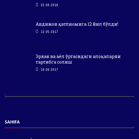
22.08.2018
Андижон қатлиомига 12 йил бўлди!
12.05.2017
Эркак ва аёл ўртасидаги алоқаларни
тартибга солиш
19.06.2017
SAHIFA