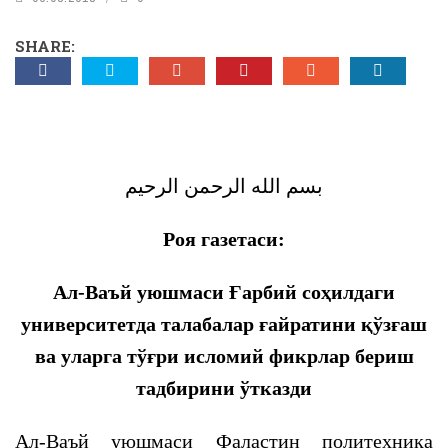
SHARE:
بسم الله الرحمن الرحيم
Роя газетаси:
Ал-Ваъй уюшмаси Ғарбий соҳилдаги
университетда талабалар ғайратини қўзғаш
ва уларга тўғри исломий фикрлар бериш
тадбирини ўтказди
Ал-Ваъй уюшмаси Фаластин политехника