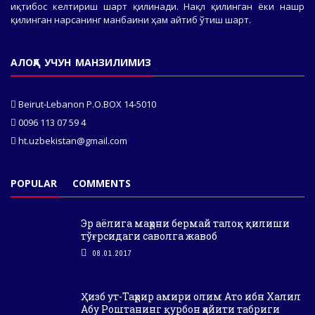
иқтибос келтириш шарт қилинади. Нақл қилинган ёки нашр
қилинган нарсанинг манбаини ҳам айтиб ўтиш шарт.
АЛОҚА УЧУН МАНЗИЛИМИЗ
Beirut-Lebanon P.O.BOX 14-5010
0096 113 07 59 4
ht.uzbekistan@gmail.com
POPULAR
COMMENTS
Эр аёлига маҳрни бермай талоқ қилиши
тўғрсидаги саволга жавоб
08.01.2017
Ҳизб ут-Таҳрир амири олим Ато ибн Халил
Абу Роштанинг қурбон ҳайити табриги