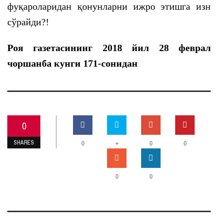
фуқароларидан қонунларни ижро этишга изн
сўрайди?!
Роя газетасининг 2018 йил 28 феврал
чоршанба кунги 171-сонидан
0
SHARES
+
0
0
0
0
0