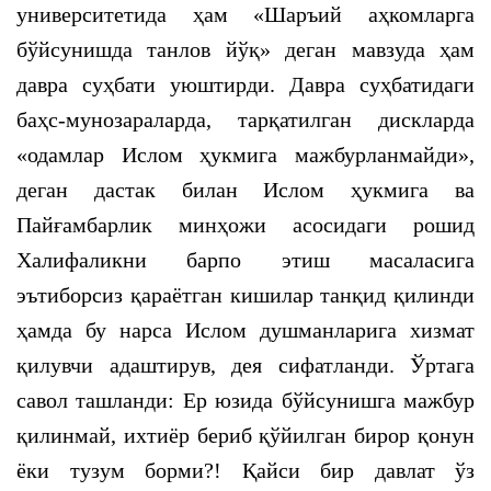
университетида ҳам «Шаръий аҳкомларга
бўйсунишда танлов йўқ» деган мавзуда ҳам
давра суҳбати уюштирди. Давра суҳбатидаги
баҳс-мунозараларда, тарқатилган дискларда
«одамлар Ислом ҳукмига мажбурланмайди»,
деган дастак билан Ислом ҳукмига ва
Пайғамбарлик минҳожи асосидаги рошид
Халифаликни барпо этиш масаласига
эътиборсиз қараётган кишилар танқид қилинди
ҳамда бу нарса Ислом душманларига хизмат
қилувчи адаштирув, дея сифатланди. Ўртага
савол ташланди: Ер юзида бўйсунишга мажбур
қилинмай, ихтиёр бериб қўйилган бирор қонун
ёки тузум борми?! Қайси бир давлат ўз