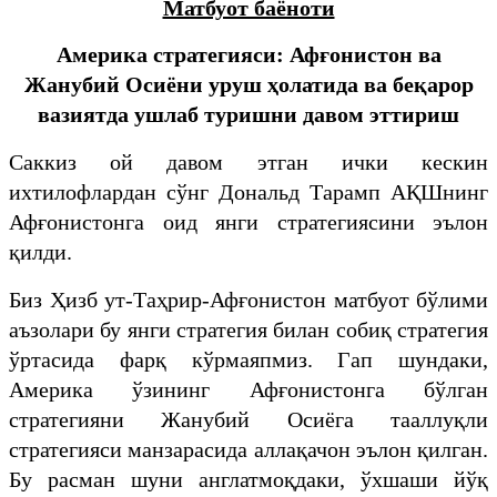
Матбуот баёноти
Америка стратегияси: Афғонистон ва
Жанубий Осиёни уруш ҳолатида ва беқарор
вазиятда ушлаб туришни давом эттириш
Саккиз ой давом этган ички кескин
ихтилофлардан сўнг Дональд Тарамп АҚШнинг
Афғонистонга оид янги стратегиясини эълон
қилди.
Биз Ҳизб ут-Таҳрир-Афғонистон матбуот бўлими
аъзолари бу янги стратегия билан собиқ стратегия
ўртасида фарқ кўрмаяпмиз. Гап шундаки,
Америка ўзининг Афғонистонга бўлган
стратегияни Жанубий Осиёга тааллуқли
стратегияси манзарасида аллақачон эълон қилган.
Бу расман шуни англатмоқдаки, ўхшаши йўқ