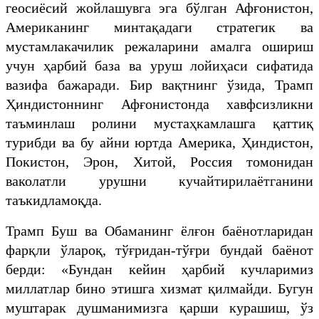
геосиёсий жойлашувга эга бўлган Афғонистон,
Американинг минтақадаги стратегик ва
мустамлакачилик режаларини амалга ошириш
учун ҳарбий база ва уруш лойиҳаси сифатида
вазифа бажаради. Бир вақтнинг ўзида, Трамп
Ҳиндистоннинг Афғонистонда хавфсизликни
таъминлаш ролини мустаҳкамлашга қаттиқ
турибди ва бу айни юртда Америка, Ҳиндистон,
Покистон, Эрон, Хитой, Россия томонидан
ваколатли урушни кучайтирилаётганини
таъкидламоқда.
Трамп Буш ва Обаманинг ёлғон баёнотларидан
фарқли ўлароқ, тўғридан-тўғри бундай баёнот
берди: «Бундан кейин ҳарбий кучларимиз
миллатлар бино этишга хизмат қилмайди. Бугун
муштарак душманимизга қарши курашиш, ўз