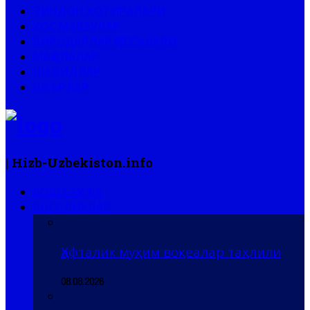
ЗИНДОН ХОТИРАЛАРИ
ХОС МАВЗУЛАР
БИРОДАРЛАР ҚИССАЛАРИ
МАҚОЛАЛАР
ШАҲИДЛАР
ШЕЪРЛАР
| Hizb-Uzbekiston.info
БОШ САҲИФА
ЯНГИЛИКЛАР
Ҳафталик муҳим воқеалар таҳлили
08.08.2026