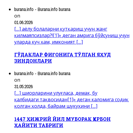
burana.info - Burana.info burana
on
01.06.2026
[…] аёлу болаларни қутқариш учун жанг
қилмаяпсизлар?![1]» деган амрига бўйсуниш учун
уларда куч ҳам, имконият […]
ГЎДАКЛАР ФИҒОНИГА ТЎЛГАН ЯҲУД
ЗИНДОНЛАРИ
burana.info - Burana.info burana
on
31.05.2026
[…] шиорларини улуғласа, демак, бу
қалбидаги тақвосидан[1]» деган каломига содиқ
қолган ҳолда, байрам шукуҳини […]
1447 ҲИЖРИЙ ЙИЛ МУБОРАК ҚУРБОН
ҲАЙИТИ ТАБРИГИ