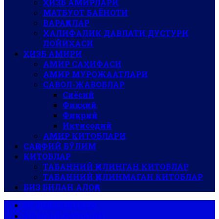
ҲИЗБ АМИРЛАРИ
МАТБУОТ БАЁНОТИ
ВАРАҚАЛАР
ХАЛИФАЛИК ДАВЛАТИ ДУСТУРИ
ЛОЙИҲАСИ
ҲИЗБ АМИРИ
АМИР САҲИФАСИ
АМИР МУРОЖААТЛАРИ
САВОЛ-ЖАВОБЛАР
Сиёсий
Фиқҳий
Фикрий
Иқтисодий
АМИР КИТОБЛАРИ
САҚОФИЙ БЎЛИМ
КИТОБЛАР
ТАБАННИЙ ҚИЛИНГАН КИТОБЛАР
ТАБАННИЙ ҚИЛИНМАГАН КИТОБЛАР
БИЗ БИЛАН АЛОҚА
АР-РОЯ ГАЗЕТАСИ
АЛ-ВАЪЙ ЖУРНАЛИ