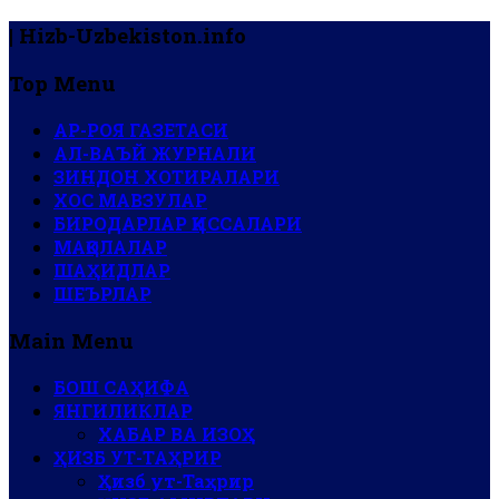
| Hizb-Uzbekiston.info
Top Menu
АР-РОЯ ГАЗЕТАСИ
АЛ-ВАЪЙ ЖУРНАЛИ
ЗИНДОН ХОТИРАЛАРИ
ХОС МАВЗУЛАР
БИРОДАРЛАР ҚИССАЛАРИ
МАҚОЛАЛАР
ШАҲИДЛАР
ШЕЪРЛАР
Main Menu
БОШ САҲИФА
ЯНГИЛИКЛАР
ХАБАР ВА ИЗОҲ
ҲИЗБ УТ-ТАҲРИР
Ҳизб ут-Таҳрир