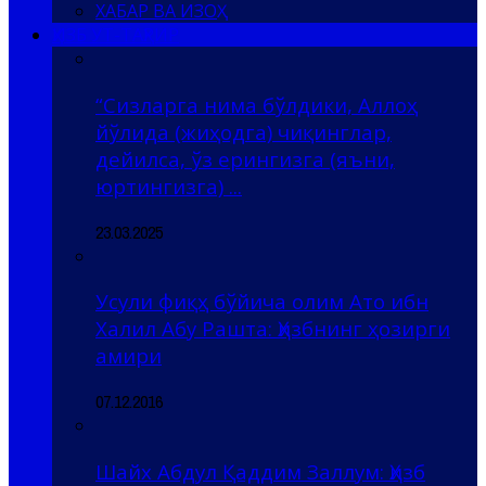
ХАБАР ВА ИЗОҲ
ҲИЗБ УТ-ТАҲРИР
“Сизларга нима бўлдики, Аллоҳ
йўлида (жиҳодга) чиқинглар,
дейилса, ўз ерингизга (яъни,
юртингизга) ...
23.03.2025
Усули фиқҳ бўйича олим Ато ибн
Халил Абу Рашта: Ҳизбнинг ҳозирги
амири
07.12.2016
Шайх Абдул Қаддим Заллум: Ҳизб