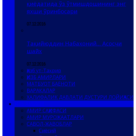
қиёдатида ўз ўтмишдошининг энг
яхши ўринбосари
07.12.2016
Тақийюддин Набаҳоний… Асосчи
шайх
07.12.2016
Ҳизб ут-Таҳрир
ҲИЗБ АМИРЛАРИ
МАТБУОТ БАЁНОТИ
ВАРАҚАЛАР
ХАЛИФАЛИК ДАВЛАТИ ДУСТУРИ ЛОЙИҲАСИ
ҲИЗБ АМИРИ
АМИР САҲИФАСИ
АМИР МУРОЖААТЛАРИ
САВОЛ-ЖАВОБЛАР
Сиёсий