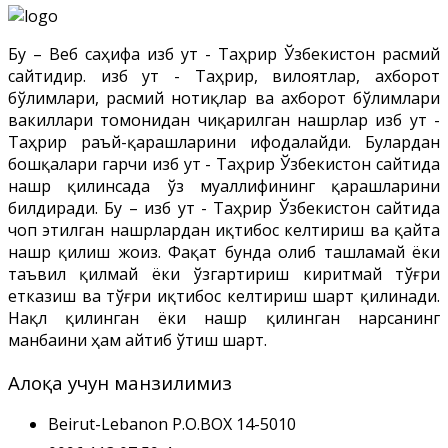
Бу – Веб саҳифа Ҳизб ут - Таҳрир Ўзбекистон расмий
сайтидир. Ҳизб ут - Таҳрир, вилоятлар, ахборот
бўлимлари, расмий нотиқлар ва ахборот бўлимлари
вакиллари томонидан чиқарилган нашрлар Ҳизб ут -
Таҳрир раъй-қарашларини ифодалайди. Булардан
бошқалари гарчи Ҳизб ут - Таҳрир Ўзбекистон сайтида
нашр қилинсада ўз муаллифининг қарашларини
билдиради. Бу – Ҳизб ут - Таҳрир Ўзбекистон сайтида
чоп этилган нашрлардан иқтибос келтириш ва қайта
нашр қилиш жоиз. Фақат бунда олиб ташламай ёки
таъвил қилмай ёки ўзгартириш киритмай тўғри
етказиш ва тўғри иқтибос келтириш шарт қилинади.
Нақл қилинган ёки нашр қилинган нарсанинг
манбаини ҳам айтиб ўтиш шарт.
Алоқа учун манзилимиз
Beirut-Lebanon P.O.BOX 14-5010