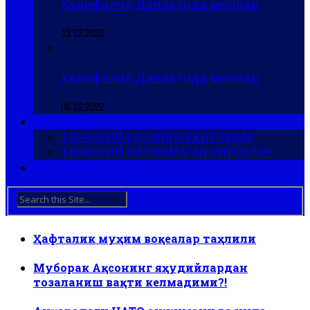
Халифалик Давлатида моллар
12.12.2022
Халифалик Давлатида моллар
06.12.2022
КИТОБЛАР
ТАБАННИЙ ҚИЛИНГАН КИТОБЛАР
ТАБАННИЙ ҚИЛИНМАГАН КИТОБЛАР
БИЗ БИЛАН АЛОҚА
Ҳафталик муҳим воқеалар таҳлили
Муборак Ақсонинг яҳудийлардан
тозаланиш вақти келмадими?!