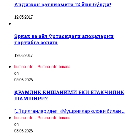
Андижон қатлиомига 12 йил бўлди!
12.05.2017
Эркак ва аёл ўртасидаги алоқаларни
тартибга солиш
19.06.2017
burana.info - Burana.info burana
on
09.06.2026
ҚАРАМЛИК КИШАНИМИ ЁКИ ЕТАКЧИЛИК
ШАМШИРИ?
[…] қилганларидек: «Мушриклар олови билан ...
burana.info - Burana.info burana
on
08.06.2026