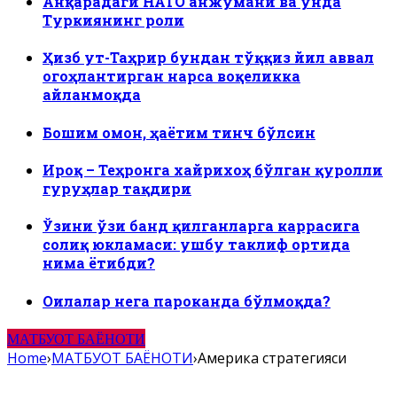
Анқарадаги НАТО анжумани ва унда
Туркиянинг роли
Ҳизб ут-Таҳрир бундан тўққиз йил аввал
огоҳлантирган нарса воқеликка
айланмоқда
Бошим омон, ҳаётим тинч бўлсин
Ироқ – Теҳронга хайрихоҳ бўлган қуролли
гуруҳлар тақдири
Ўзини ўзи банд қилганларга каррасига
солиқ юкламаси: ушбу таклиф ортида
нима ётибди?
Оилалар нега пароканда бўлмоқда?
МАТБУОТ БАЁНОТИ
Home
›
МАТБУОТ БАЁНОТИ
›
Америка стратегияси