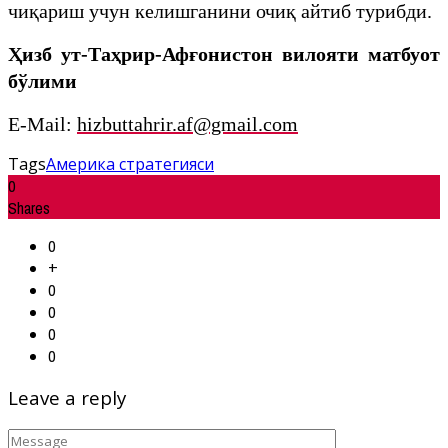
чиқариш учун келишганини очиқ айтиб турибди.
Ҳизб ут-Таҳрир-Афғонистон вилояти матбуот
бўлими
E-Mail:
hizbuttahrir.af@gmail.com
Tags
Америка стратегияси
0
Shares
0
+
0
0
0
0
Leave a reply