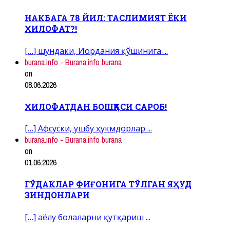
НАКБАГА 78 ЙИЛ: ТАСЛИМИЯТ ЁКИ
ХИЛОФАТ?!
[…] шундаки, Иордания қўшинига ...
burana.info - Burana.info burana
on
08.06.2026
ХИЛОФАТДАН БОШҚАСИ САРОБ!
[…] Афсуски, ушбу ҳукмдорлар ...
burana.info - Burana.info burana
on
01.06.2026
ГЎДАКЛАР ФИҒОНИГА ТЎЛГАН ЯҲУД
ЗИНДОНЛАРИ
[…] аёлу болаларни қутқариш ...