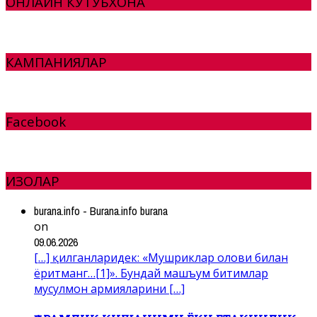
ОНЛАЙН КУТУБХОНА
КАМПАНИЯЛАР
Facebook
ИЗОҲЛАР
burana.info - Burana.info burana
on
09.06.2026
[…] қилганларидек: «Мушриклар олови билан
ёритманг…[1]». Бундай машъум битимлар
мусулмон армияларини […]