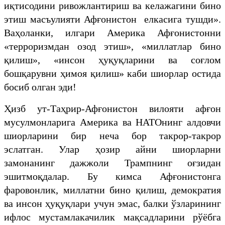
иқтисодини ривожлантириш ва келажагини бино
этиш масъулияти Афғонистон елкасига тушди».
Ваҳоланки, илгари Америка Афғонистонни
«терроризмдан озод этиш», «миллатлар бино
қилиш», «инсон ҳуқуқларини ва соғлом
бошқарувни ҳимоя қилиш» каби шиорлар остида
босиб олган эди!
Ҳизб ут-Таҳрир-Афғонистон вилояти афғон
мусулмонларига Америка ва НАТОнинг алдовчи
шиорларини бир неча бор такрор-такрор
эслатган. Улар ҳозир айни шиорларни
замонанинг дажжоли Трампнинг оғзидан
эшитмоқдалар. Бу кимса Афғонистонга
фаровонлик, миллатни бино қилиш, демократия
ва инсон ҳуқуқлари учун эмас, балки ўзларининг
ифлос мустамлакачилик мақсадларини рўёбга