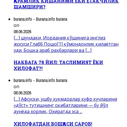
ҚАРАМЛИК КИШАНИМИ ЁКИ ЕТАКЧИЛИК
ШАМШИРИ?
burana.info - Burana.info burana
on
08.06.2026
[…] шундаки, Иордания қўшинига инглиз
жосуси Глабб Пошо[1] қўмондонлик қилаётган
эди. Бошқа араб раҳбарлари ва […]
НАКБАГА 78 ЙИЛ: ТАСЛИМИЯТ ЁКИ
ХИЛОФАТ?!
burana.info - Burana.info burana
on
08.06.2026
[…] Афсуски, ушбу ҳукмдорлар куфр кучларини
«дўст» тутишнинг оқибатларини — бу йўл
дунёда хорлик, Охиратда эса ...
ХИЛОФАТДАН БОШҚАСИ САРОБ!