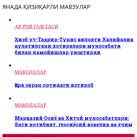
ЯНАДА ҚИЗИҚАРЛИ МАВЗУЛАР
АР-РОЯ ГАЗЕТАСИ
Ҳизб ут-Таҳрир-Тунис вилояти Халифалик
қулатилгани хотиралари муносабати
билан намойишлар уюштирди
МАҚОЛАЛАР
​Қора экран ортидаги изтироб
МАҚОЛАЛАР
Марказий Осиё ва Хитой муносабатлари:
Янги котибият, геосиёсий воқелик ва ечим