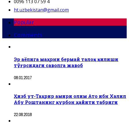
0096 113 07 59 4
ht.uzbekistan@gmail.com
Popular
Comments
Эр аёлига маҳрни бермай талоқ қилиши
тўғрсидаги саволга жавоб
08.01.2017
Ҳизб ут-Таҳрир амири олим Ато ибн Халил
Абу Роштанинг қурбон ҳайити табриги
22.08.2018