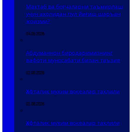
Мактаб ва боғчаларни таъмирлаш
учун аҳолидан пул йиғиш шаръан
жоизми?
04.08.2026
Абдуманнон биродаримизнинг
вафоти муносабати билан таъзия
01.08.2026
Ҳафталик муҳим воқеалар таҳлили
01.08.2026
Ҳафталик муҳим воқеалар таҳлили