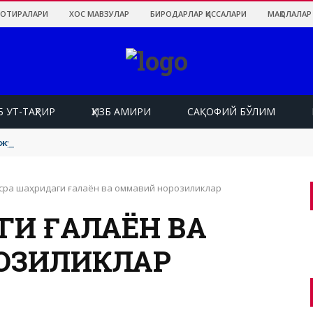
ХОТИРАЛАРИ
ХОС МАВЗУЛАР
БИРОДАРЛАР ҚИССАЛАРИ
МАҚОЛАЛАР
Б УТ-ТАҲРИР
ҲИЗБ АМИРИ
САҚОФИЙ БЎЛИМ
нжумани ва унда Туркиянинг роли
сра шаҳридаги ғалаён ва оммавий норозиликлар
ГИ ҒАЛАЁН ВА
ОЗИЛИКЛАР