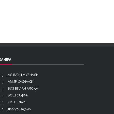
SAHIFA
АЛ-ВАЪЙ ЖУРНАЛИ
АМИР САҲИФАСИ
БИЗ БИЛАН АЛОҚА
БОШ САҲИФА
КИТОБЛАР
Ҳизб ут-Таҳрир