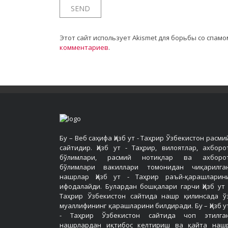
Этот сайт использует Akismet для борьбы со спамо
комментариев
.
Бу – Веб саҳифа Ҳизб ут - Таҳрир Ўзбекистон расми
сайтидир. Ҳизб ут - Таҳрир, вилоятлар, ахборо
бўлимлари, расмий нотиқлар ва ахборо
бўлимлари вакиллари томонидан чиқарилга
нашрлар Ҳизб ут - Таҳрир раъй-қарашларин
ифодалайди. Булардан бошқалари гарчи Ҳизб ут 
Таҳрир Ўзбекистон сайтида нашр қилинсада ў
муаллифининг қарашларини билдиради. Бу – Ҳизб у
- Таҳрир Ўзбекистон сайтида чоп этилга
нашрлардан иқтибос келтириш ва қайта наш