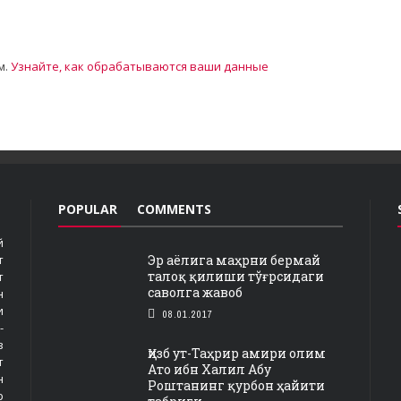
м.
Узнайте, как обрабатываются ваши данные
POPULAR
COMMENTS
й
Эр аёлига маҳрни бермай
т
талоқ қилиши тўғрсидаги
т
саволга жавоб
н
и
08.01.2017
-
з
Ҳизб ут-Таҳрир амири олим
т
Ато ибн Халил Абу
н
Роштанинг қурбон ҳайити
р