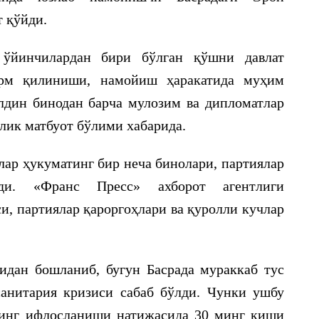
 қўйди.
 ўйинчилардан бири бўлган қўшни давлат
урм қилиниши, намойиш ҳаракатида муҳим
дин бинодан барча мулозим ва дипломатлар
лик матбуот бўлими хабарида.
р ҳукуматинг бир неча бинолари, партиялар
ди. «Франс Пресс» ахборот агентлиги
и, партиялар қароргоҳлари ва қуролли кучлар
дан бошланиб, бугун Басрада мураккаб тус
санитария кризиси сабаб бўлди. Чунки ушбу
нинг ифлосланиши натижасида 30 минг киши