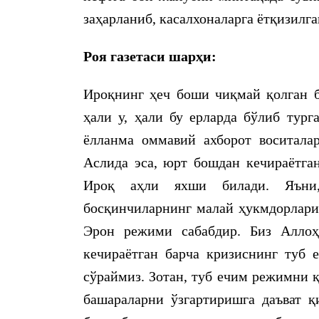
заҳарланиб, касалхоналарга ётқизилга
Роя газетаси шарҳи:
Ироқнинг ҳеч боши чиқмай қолган б
ҳали у, ҳали бу ерларда бўлиб тург
ёлланма оммавий ахборот воситала
Аслида эса, юрт бошдан кечираётган
Ироқ аҳли яхши билади. Яъни
босқинчиларнинг малай ҳукмдорлари
Эрон режими сабабдир. Биз Алло
кечираётган барча кризиснинг туб
сўраймиз. Зотан, туб ечим режимни 
башараларни ўзгартиришга даъват 