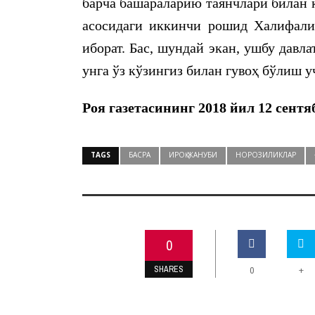
барча башараларию таянчлари билан
асосидаги иккинчи рошид Халифали
иборат. Бас, шундай экан, ушбу давл
унга ўз кўзингиз билан гувоҳ бўлиш у
Роя газетасининг 2018 йил 12 сент
TAGS
БАСРА
ИРОҚ ЖАНУБИ
НОРОЗИЛИКЛАР
0
SHARES
+
0