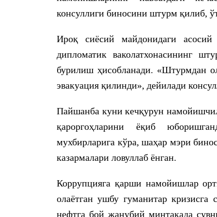
консуллиги биносини штурм қилиб, ўт
Ироқ сиёсий майдонидаги асосий
дипломатик ваколатхонасининг шт
бурилиш ҳисобланади. «Штурмдан ол
эвакуация қилинди», дейилади консул
Пайшанба куни кечқурун намойишчила
қароргоҳларини ёқиб юборишган
мухбирларига кўра, шаҳар мэри бинос
казармалари ловуллаб ёнган.
Коррупцияга қарши намойишлар орти
олаётган ушбу гуманитар кризисга 
нефтга бой жанубий минтақада сув