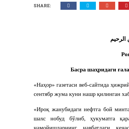
SHARE:
 الرحيم
Ро
Басра шаҳридаги ғал
BURANA.INFO - BURANA.INFO BURAN
«Наҳор» газетаси веб-сайтида ҳижри
[…] шиорларини улуғласа, д
сентябр жума куни нашр қилинган ха
қалбидаги тақвосидан[1]» деган 
қолган ҳолда, байрам шуку
«Ироқ жанубидаги нефтга бой минта
1447 ҲИЖРИЙ ЙИЛ МУБОРАК Қ
шахс нобуд бўлиб, ҳукуматга қа
ТАБРИГИ
намойишларнинг навбатдаги кеч