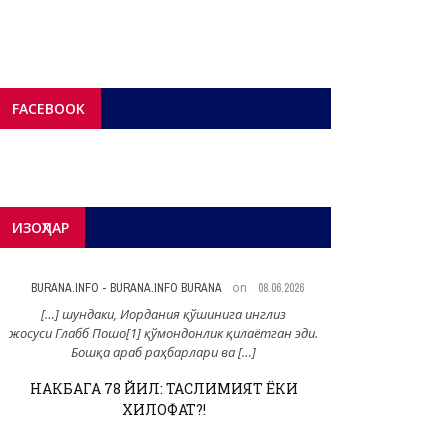
FACEBOOK
ИЗОҲЛАР
on
BURANA.INFO - BURANA.INFO BURANA
08.06.2026
BURANA.INFO -
[…] шундаки, Иордания қўшинига инглиз
[…] Афсуски, ушбу
жосуси Глабб Пошо[1] қўмондонлик қилаётган эди.
тутишнинг оқиба
Бошқа араб раҳбарлари ва […]
НАКБАГА 78 ЙИЛ: ТАСЛИМИЯТ ЁКИ
ХИЛОФАТ
ХИЛОФАТ?!