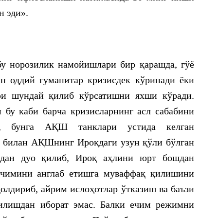
н эди».
у норозилик намойишлари бир қарашда, гўё
ан оддий гуманитар кризисдек кўринади ёки
ри шундай қилиб кўрсатишни яхши кўради.
 бу каби барча кризисларнинг асл сабабини
, бунга АҚШ танклари устида келган
 билан АҚШнинг Ироқдаги узун қўли бўлган
ҳдан дуо қилиб, Ироқ аҳлини юрт бошдан
 ечимини англаб етишга муваффақ қилишини
қолдириб, айрим ислоҳотлар ўтказиш ва баъзи
қилишдан иборат эмас. Балки ечим режимни