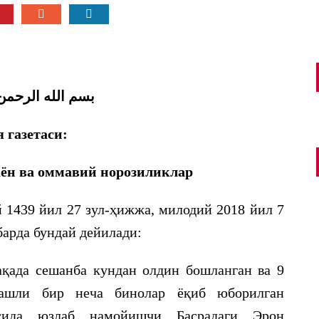
بسم الله الرحمن
я газетаси:
аён ва оммавий норозиликлар
on
on
A
31.05.2026
BURANA.INFO - BURANA.INFO BURANA
09.06.2026
й 1439 йил 27 зул-ҳижжа, милодий 2018 йил 7
емак, бу
[…] қилганларидек: «Мушриклар олови билан
барда бундай дейилади:
каломига содиқ
ёритманг…[1]». Бундай машъум битимлар мусулмон
ҳини […]
армияларини […]
қада сешанба кундан олдин бошланган ва 9
УРБОН ҲАЙИТИ
ҚАРАМЛИК КИШАНИМИ ЁКИ ЕТАКЧИЛИК
рашли бир неча бинолар ёқиб юборилган
ШАМШИРИ?
асида юзлаб намойишчи Басрадаги Эрон