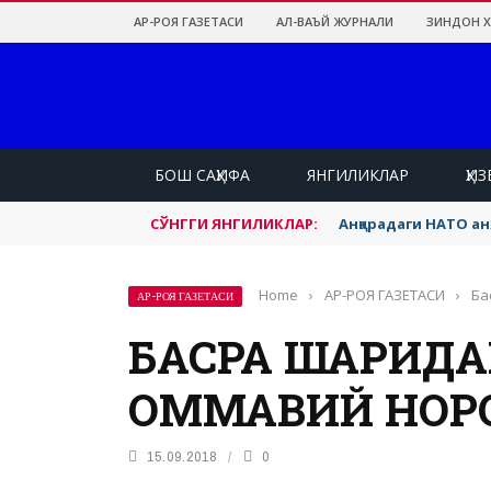
АР-РОЯ ГАЗЕТАСИ
АЛ-ВАЪЙ ЖУРНАЛИ
ЗИНДОН 
БОШ САҲИФА
ЯНГИЛИКЛАР
ҲИЗ
СЎНГГИ ЯНГИЛИКЛАР:
Анқарадаги НАТО а
Home
›
АР-РОЯ ГАЗЕТАСИ
›
Ба
АР-РОЯ ГАЗЕТАСИ
БАСРА ШАҲРИДА
ОММАВИЙ НОР
15.09.2018
0