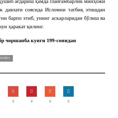
 қўшиб ағдариш ҳамда Пайғамбарлик минҳожи
к давлати соясида Исломни татбиқ этишдан
атни барпо этиб, унинг аскарларидан бўлиш ва
чун ҳаракат қилинг.
ябр чоршанба кунги 199-сонидан
ҒАЛАЁН
0
0
0
0