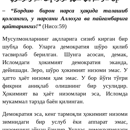
–
“
Бордию бирон нарса ҳақида талашиб
қолсангиз, у нарсани Аллоҳга ва пайғамбарига
қайтарингиз!
”
(Нисо:59)
Мусулмонларнинг ақлларига сизиб кирган бир
шубҳа бор. Уларга демократия шўро қилиб
тасвирлаб берилган. Шунга асосан, демак,
Исломдаги ҳокимият демократия эканда,
дейишади. Зеро, шўро ҳокимият низоми эмас. У
ҳатто ҳаёт низоми ҳам эмас. У бор йўғи тўғри
фикрни аниқлаб олишнинг бир усулидир.
Ҳокимият ва ҳаёт низомлари эса, Исломда
мукаммал тарзда баён қилинган.
Демократия эса, кенг тармоқли ҳокимият низоми
зимнидаги бир услуб ёки аппарат эмас,
низомнинг айнан ўзидир. Хуллас, демократиядаги