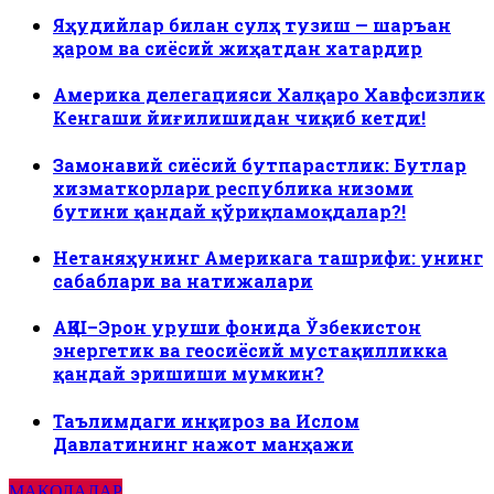
Яҳудийлар билан сулҳ тузиш — шаръан
ҳаром ва сиёсий жиҳатдан хатардир
Америка делегацияси Халқаро Хавфсизлик
Кенгаши йиғилишидан чиқиб кетди!
Замонавий сиёсий бутпарастлик: Бутлар
хизматкорлари республика низоми
бутини қандай қўриқламоқдалар?!
Нетаняҳунинг Америкага ташрифи: унинг
сабаблари ва натижалари
АҚШ–Эрон уруши фонида Ўзбекистон
энергетик ва геосиёсий мустақилликка
қандай эришиши мумкин?
Таълимдаги инқироз ва Ислом
Давлатининг нажот манҳажи
МАҚОЛАЛАР