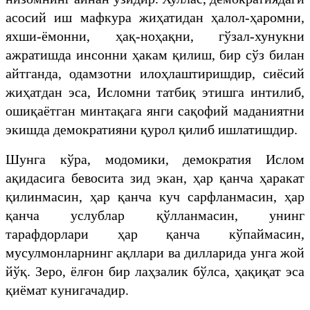
асосий иш мафкура жиҳатидан ҳалол-ҳаромни,
яхши-ёмонни, ҳақ-ноҳақни, гўзал-хунукни
ажратишда инсонни ҳакам қилиш, бир сўз билан
айтганда, одамзотни илоҳлаштиришдир, сиёсий
жиҳатдан эса, Исломни татбиқ этишга интилиб,
ошиқаётган минтақага янги сақофий маданиятни
экишда демократияни қурол қилиб ишлатишдир.
Шунга кўра, модомики, демократия Ислом
ақидасига бевосита зид экан, ҳар қанча ҳаракат
қилинмасин, ҳар қанча куч сарфланмасин, ҳар
қанча услублар қўлланмасин, унинг
тарафдорлари ҳар қанча кўпаймасин,
мусулмонларнинг ақллари ва дилларида унга жой
йўқ. Зеро, ёлғон бир лаҳзалик бўлса, ҳақиқат эса
қиёмат кунигачадир.