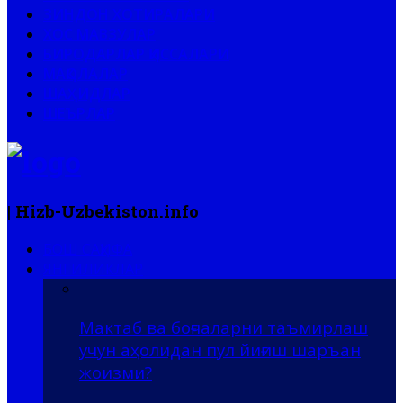
ЗИНДОН ХОТИРАЛАРИ
ХОС МАВЗУЛАР
БИРОДАРЛАР ҚИССАЛАРИ
МАҚОЛАЛАР
ШАҲИДЛАР
ШЕЪРЛАР
| Hizb-Uzbekiston.info
БОШ САҲИФА
ЯНГИЛИКЛАР
Мактаб ва боғчаларни таъмирлаш
учун аҳолидан пул йиғиш шаръан
жоизми?