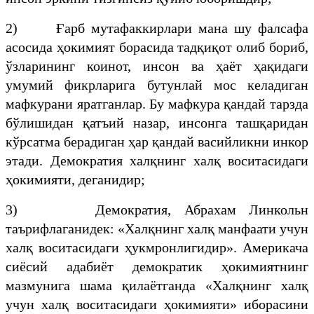
2) Ғарб мутафаккирлари мана шу фалсафа
асосида ҳокимият борасида тадқиқот олиб бориб,
ўзларининг коинот, инсон ва ҳаёт ҳақидаги
умумий фикрларига бутунлай мос келадиган
мафкурани яратганлар. Бу мафкура қандай тарзда
бўлишидан қатъий назар, инсонга ташқаридан
кўрсатма берадиган ҳар қандай васийликни инкор
этади. Демократия халқнинг халқ воситасидаги
ҳокимияти, деганидир;
3) Демократия, Абрахам Линкольн
таърифлаганидек: «Халқнинг халқ манфаати учун
халқ воситасидаги ҳукмронлигидир». Америкача
сиёсий адабиёт демократик ҳокимиятнинг
мазмунига шама қилаётганда «Халқнинг халқ
учун халқ воситасидаги ҳокимияти» иборасини