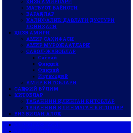
ҲИЗБ АМИРЛАРИ
МАТБУОТ БАЁНОТИ
ВАРАҚАЛАР
ХАЛИФАЛИК ДАВЛАТИ ДУСТУРИ
ЛОЙИҲАСИ
ҲИЗБ АМИРИ
АМИР САҲИФАСИ
АМИР МУРОЖААТЛАРИ
САВОЛ-ЖАВОБЛАР
Сиёсий
Фиқҳий
Фикрий
Иқтисодий
АМИР КИТОБЛАРИ
САҚОФИЙ БЎЛИМ
КИТОБЛАР
ТАБАННИЙ ҚИЛИНГАН КИТОБЛАР
ТАБАННИЙ ҚИЛИНМАГАН КИТОБЛАР
БИЗ БИЛАН АЛОҚА
АР-РОЯ ГАЗЕТАСИ
АЛ-ВАЪЙ ЖУРНАЛИ