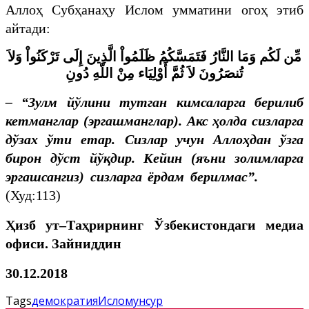
Аллоҳ Субҳанаҳу Ислом умматини огоҳ этиб
айтади:
مِّن
لَكُم
وَمَا
النَّارُ
فَتَمَسَّكُمُ
ظَلَمُواْ
الَّذِينَ
إِلَى
تَرْكَنُواْ
وَلاَ
تُنصَرُونَ
لاَ
ثُمَّ
أَوْلِيَاء
مِنْ
اللّهِ
دُونِ
–
“
Зулм йўлини тутган кимсаларга берилиб
кетманглар (эргашманглар). Акс ҳолда сизларга
дўзах ўти етар. Сизлар учун Аллоҳдан ўзга
бирон дўст йўқдир. Кейин (яъни золимларга
эргашсангиз) сизларга ёрдам берилмас
”
.
(Худ:113)
Ҳ
изб
ут
–
Таҳрирнинг Ўзбекистондаги медиа
оф
и
си. Зайниддин
30.12.2018
Tags
демократия
Ислом
унсур