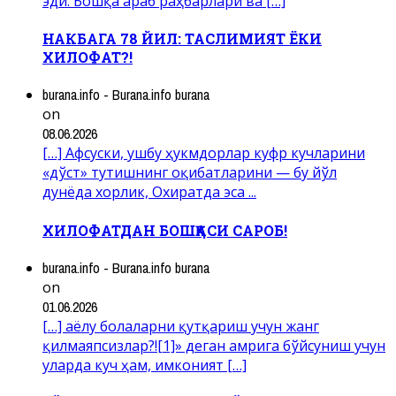
эди. Бошқа араб раҳбарлари ва […]
НАКБАГА 78 ЙИЛ: ТАСЛИМИЯТ ЁКИ
ХИЛОФАТ?!
burana.info - Burana.info burana
on
08.06.2026
[…] Афсуски, ушбу ҳукмдорлар куфр кучларини
«дўст» тутишнинг оқибатларини — бу йўл
дунёда хорлик, Охиратда эса ...
ХИЛОФАТДАН БОШҚАСИ САРОБ!
burana.info - Burana.info burana
on
01.06.2026
[…] аёлу болаларни қутқариш учун жанг
қилмаяпсизлар?![1]» деган амрига бўйсуниш учун
уларда куч ҳам, имконият […]