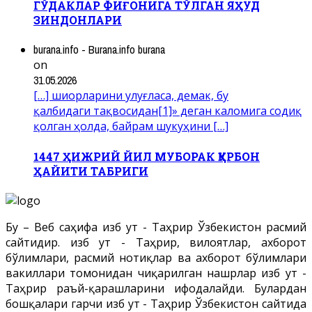
ГЎДАКЛАР ФИҒОНИГА ТЎЛГАН ЯҲУД
ЗИНДОНЛАРИ
burana.info - Burana.info burana
on
31.05.2026
[…] шиорларини улуғласа, демак, бу
қалбидаги тақвосидан[1]» деган каломига содиқ
қолган ҳолда, байрам шукуҳини […]
1447 ҲИЖРИЙ ЙИЛ МУБОРАК ҚУРБОН
ҲАЙИТИ ТАБРИГИ
Бу – Веб саҳифа Ҳизб ут - Таҳрир Ўзбекистон расмий
сайтидир. Ҳизб ут - Таҳрир, вилоятлар, ахборот
бўлимлари, расмий нотиқлар ва ахборот бўлимлари
вакиллари томонидан чиқарилган нашрлар Ҳизб ут -
Таҳрир раъй-қарашларини ифодалайди. Булардан
бошқалари гарчи Ҳизб ут - Таҳрир Ўзбекистон сайтида