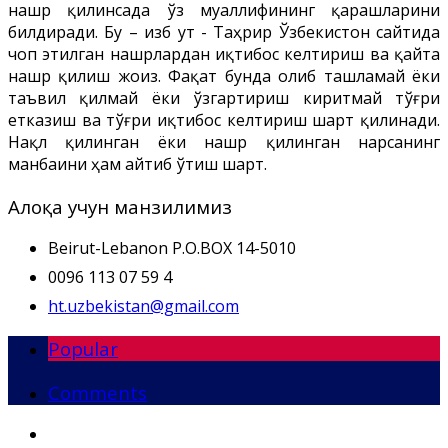
нашр қилинсада ўз муаллифининг қарашларини
билдиради. Бу – Ҳизб ут - Таҳрир Ўзбекистон сайтида
чоп этилган нашрлардан иқтибос келтириш ва қайта
нашр қилиш жоиз. Фақат бунда олиб ташламай ёки
таъвил қилмай ёки ўзгартириш киритмай тўғри
етказиш ва тўғри иқтибос келтириш шарт қилинади.
Нақл қилинган ёки нашр қилинган нарсанинг
манбаини ҳам айтиб ўтиш шарт.
Алоқа учун манзилимиз
Beirut-Lebanon P.O.BOX 14-5010
0096 113 07 59 4
ht.uzbekistan@gmail.com
Popular
Comments