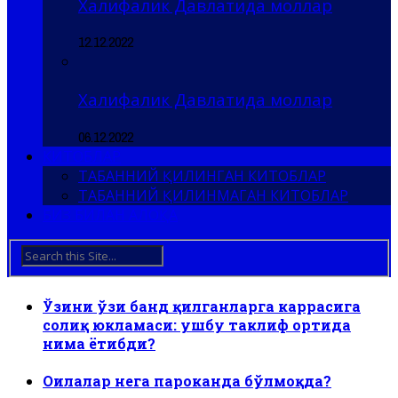
Халифалик Давлатида моллар
12.12.2022
Халифалик Давлатида моллар
06.12.2022
КИТОБЛАР
ТАБАННИЙ ҚИЛИНГАН КИТОБЛАР
ТАБАННИЙ ҚИЛИНМАГАН КИТОБЛАР
БИЗ БИЛАН АЛОҚА
Ўзини ўзи банд қилганларга каррасига
солиқ юкламаси: ушбу таклиф ортида
нима ётибди?
Оилалар нега пароканда бўлмоқда?