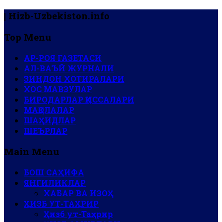
| Hizb-Uzbekiston.info
Top Menu
АР-РОЯ ГАЗЕТАСИ
АЛ-ВАЪЙ ЖУРНАЛИ
ЗИНДОН ХОТИРАЛАРИ
ХОС МАВЗУЛАР
БИРОДАРЛАР ҚИССАЛАРИ
МАҚОЛАЛАР
ШАҲИДЛАР
ШЕЪРЛАР
Main Menu
БОШ САҲИФА
ЯНГИЛИКЛАР
ХАБАР ВА ИЗОҲ
ҲИЗБ УТ-ТАҲРИР
Ҳизб ут-Таҳрир