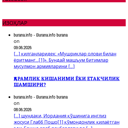
ИЗОҲЛАР
burana.info - Burana.info burana
on
09.06.2026
[…] қилганларидек: «Мушриклар олови билан
ёритманг…[1]». Бундай машъум битимлар
мусулмон армияларини […]
ҚАРАМЛИК КИШАНИМИ ЁКИ ЕТАКЧИЛИК
ШАМШИРИ?
burana.info - Burana.info burana
on
08.06.2026
[…] шундаки, Иордания қўшинига инглиз
жосуси Глабб Пошо[1] қўмондонлик қилаётган