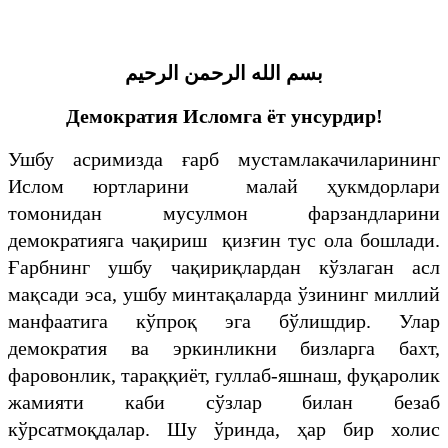
بسم الله الرحمن الرحيم
Демократия Исломга ёт унсурдир!
Ушбу асримизда ғарб мустамлакачиларининг
Ислом юртларини малай ҳукмдорлари
томонидан мусулмон фарзандларини
демократияга чақириш қизғин тус ола бошлади.
Ғарбнинг ушбу чақириқлардан кўзлаган асл
мақсади эса, ушбу минтақаларда ўзининг миллий
манфаатига кўпроқ эга бўлишдир. Улар
демократия ва эркинликни бизларга бахт,
фаровонлик, тараққиёт, гуллаб-яшнаш, фуқаролик
жамияти каби сўзлар билан безаб
кўрсатмоқдалар. Шу ўринда, ҳар бир холис