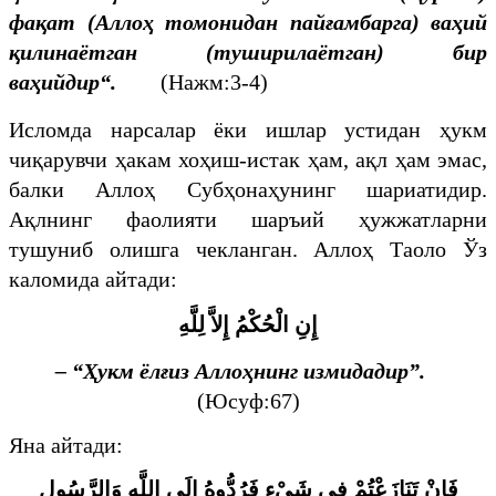
фақат (Аллоҳ томонидан пайғамбарга) ваҳий
қилинаётган (туширилаётган) бир
ваҳийдир“.
(Нажм:3-4)
Исломда нарсалар ёки ишлар устидан ҳукм
чиқарувчи ҳакам хоҳиш-истак ҳам, ақл ҳам эмас,
балки Аллоҳ Субҳонаҳунинг шариатидир.
Ақлнинг фаолияти шаръий ҳужжатларни
тушуниб олишга чекланган. Аллоҳ Таоло Ўз
каломида айтади:
إِنِ الْحُكْمُ إِلاَّ لِلَّهِ
–
“
Ҳукм ёлғиз Аллоҳнинг измидадир
”
.
(Юсуф:67)
Яна айтади:
فَإِنْ تَنَازَعْتُمْ فِي شَيْءٍ فَرُدُّوهُ إِلَى اللَّهِ وَالرَّسُولِ