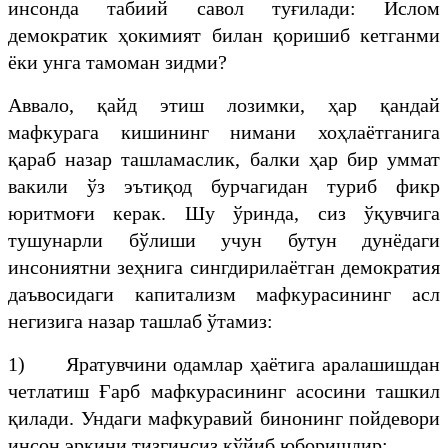
инсонда табиий савол туғилади: Ислом
демократик ҳокимият билан қоришиб кетганми
ёки унга тамоман зидми?
Аввало, қайд этиш лозимки, ҳар қандай
мафкурага кишининг нимани хоҳлаётганига
қараб назар ташламаслик, балки ҳар бир уммат
вакили ўз эътиқод бурчагидан туриб фикр
юритмоғи керак. Шу ўринда, сиз ўқувчига
тушунарли бўлиши учун бутун дунёдаги
инсониятни зеҳнига сингдирилаётган демократия
даъвосидаги капитализм мафкурасининг асл
негизига назар ташлаб ўтамиз:
1) Яратувчини одамлар ҳаётига аралашишдан
четлатиш Ғарб мафкурасининг асосини ташкил
қилади. Ундаги мафкуравий бинонинг пойдевори
инсон эркини тизгинсиз қўйиб юборишдир;