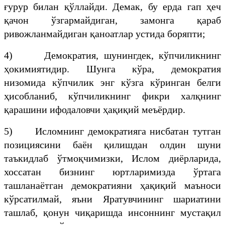
ғурур билан қўллайди. Демак, бу ерда гап ҳеч
қачон ўзгармайдиган, замонга қараб
ривожланмайдиган қаноатлар устида боряпти;
4) Демократия, шунингдек, кўпчиликнинг
ҳокимиятидир. Шунга кўра, демократия
низомида кўпчилик энг кўзга кўринган белги
ҳисобланиб, кўпчиликнинг фикри халқнинг
қарашини ифодаловчи ҳақиқий меъёрдир.
5) Исломнинг демократияга нисбатан тутган
позициясини баён қилишдан олдин шуни
таъкидлаб ўтмоқчимизки, Ислом диёрларида,
хоссатан бизнинг юртларимизда ўртага
ташланаётган демократияни ҳақиқий маъноси
кўрсатилмай, яъни Яратувчининг шариатини
ташлаб, қонун чиқаришда инсоннинг мустақил