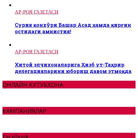
АР-РОЯ ГАЗЕТАСИ
Сурия қонхўри Башар Асад ҳамда қирғин
остидаги амнистия!
АР-РОЯ ГАЗЕТАСИ
Хитой элчихоналарига Ҳизб ут-Таҳрир
делегацияларини юбориш давом этмоқда
ОНЛАЙН КУТУБХОНА
КАМПАНИЯЛАР
Facebook