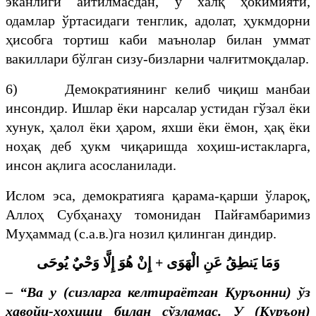
эканлиги айтилмасдан, у халқ ҳокимияти,
одамлар ўртасидаги тенглик, адолат, ҳукмдорни
ҳисобга тортиш каби маънолар билан уммат
вакиллари бўлган сизу-бизларни чалғитмоқдалар.
6) Демократиянинг келиб чиқиш манбаи
инсондир. Ишлар ёки нарсалар устидан гўзал ёки
хунук, ҳалол ёки ҳаром, яхши ёки ёмон, ҳақ ёки
ноҳақ деб ҳукм чиқаришда хоҳиш-истакларга,
инсон ақлига асосланилади.
Ислом эса, демократияга қарама-қарши ўлароқ,
Аллоҳ Субҳанаҳу томонидан Пайғамбаримиз
Муҳаммад (с.а.в.)га нозил қилинган диндир.
يُوحَى
وَحْيٌ
إِلَّا
هُوَ
إِنْ
+
الْهَوَى
عَنِ
يَنطِقُ
وَمَا
–
“
Ва у (сизларга келтираётган Қуръонни) ўз
ҳавойи-хоҳиши билан сўзламас. У (Қуръон)