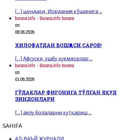
[…] шундаки, Иордания қўшинига ...
burana.info - Burana.info burana
on
08.06.2026
ХИЛОФАТДАН БОШҚАСИ САРОБ!
[…] Афсуски, ушбу ҳукмдорлар ...
burana.info - Burana.info burana
on
01.06.2026
ГЎДАКЛАР ФИҒОНИГА ТЎЛГАН ЯҲУД
ЗИНДОНЛАРИ
[…] аёлу болаларни қутқариш ...
SAHIFA
АЛ-ВАЪЙ ЖУРНАЛИ