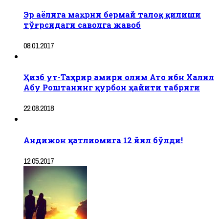
Эр аёлига маҳрни бермай талоқ қилиши
тўғрсидаги саволга жавоб
08.01.2017
Ҳизб ут-Таҳрир амири олим Ато ибн Халил
Абу Роштанинг қурбон ҳайити табриги
22.08.2018
Андижон қатлиомига 12 йил бўлди!
12.05.2017