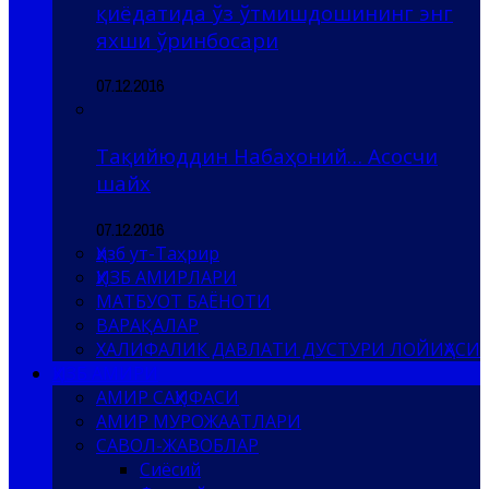
қиёдатида ўз ўтмишдошининг энг
яхши ўринбосари
07.12.2016
Тақийюддин Набаҳоний… Асосчи
шайх
07.12.2016
Ҳизб ут-Таҳрир
ҲИЗБ АМИРЛАРИ
МАТБУОТ БАЁНОТИ
ВАРАҚАЛАР
ХАЛИФАЛИК ДАВЛАТИ ДУСТУРИ ЛОЙИҲАСИ
ҲИЗБ АМИРИ
АМИР САҲИФАСИ
АМИР МУРОЖААТЛАРИ
САВОЛ-ЖАВОБЛАР
Сиёсий