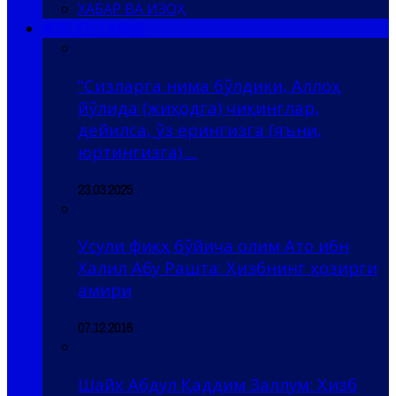
ХАБАР ВА ИЗОҲ
ҲИЗБ УТ-ТАҲРИР
“Сизларга нима бўлдики, Аллоҳ
йўлида (жиҳодга) чиқинглар,
дейилса, ўз ерингизга (яъни,
юртингизга) ...
23.03.2025
Усули фиқҳ бўйича олим Ато ибн
Халил Абу Рашта: Ҳизбнинг ҳозирги
амири
07.12.2016
Шайх Абдул Қаддим Заллум: Ҳизб