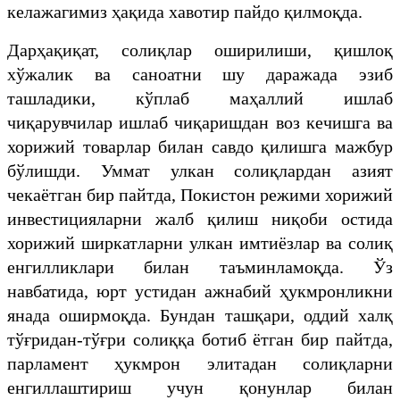
келажагимиз ҳақида хавотир пайдо қилмоқда.
Дарҳақиқат, солиқлар оширилиши, қишлоқ
хўжалик ва саноатни шу даражада эзиб
ташладики, кўплаб маҳаллий ишлаб
чиқарувчилар ишлаб чиқаришдан воз кечишга ва
хорижий товарлар билан савдо қилишга мажбур
бўлишди. Уммат улкан солиқлардан азият
чекаётган бир пайтда, Покистон режими хорижий
инвестицияларни жалб қилиш ниқоби остида
хорижий ширкатларни улкан имтиёзлар ва солиқ
енгилликлари билан таъминламоқда. Ўз
навбатида, юрт устидан ажнабий ҳукмронликни
янада оширмоқда. Бундан ташқари, оддий халқ
тўғридан-тўғри солиққа ботиб ётган бир пайтда,
парламент ҳукмрон элитадан солиқларни
енгиллаштириш учун қонунлар билан