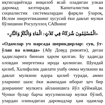
иқтисодиётида инқилоб ясай оладиган улкан
даромад келтиради. Капиталистик ва
социалистик системалардан фарқли ўлароқ,
Ислом энергетиканинг хусусий ёки давлат мулки
бўлишини Росулуллоҳ САВнинг
«الْمُسْلِمُونَ شُرَكَاءُ فِي ثَلاَثٍ: الْمَاءِ وَالْكَلَإِ وَالنَّارِ»
«Одамлар уч нарсада шерикдирлар: сув,
ў
т-
ў
лан ва оловда»
(Абу Довуд ривояти), деган
ҳадисларига биноан ҳаром қилган. Бу ҳадисда
оловдан энергетика ирода қилинган. Шундай
қилиб, Халифалик давлати ушбу омма мулкини ва
давлат мулкини идора қилиб туради, аммо
уларнинг шахс ёки жамоадан иборат ҳеч бир
доиранинг мулкига айланишига йўл қўймайди.
Чунки булар барча мусулмонлар мулки бўлиб,
улардан олинадиган даромадлар ҳам одамлар