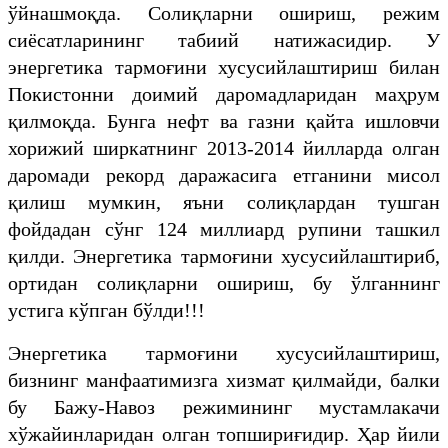
ўйнашмоқда. Солиқларни ошириш, режим
сиёсатларининг табиий натижасидир. У
энергетика тармоғини хусусийлаштириш билан
Покистонни доимий даромадларидан маҳрум
қилмоқда. Бунга нефт ва газни қайта ишловчи
хорижий ширкатнинг 2013-2014 йилларда олган
даромади рекорд даражасига етганини мисол
қилиш мумкин, яъни солиқлардан тушган
фойдадан сўнг 124 миллиард рупини ташкил
қилди. Энергетика тармоғини хусусийлаштириб,
ортидан солиқларни ошириш, бу ўлганнинг
устига кўпган бўлди!!!
Энергетика тармоғини хусусийлаштириш,
бизнинг манфаатимизга хизмат қилмайди, балки
бу Бажу-Навоз режимининг мустамлакачи
хўжайинларидан олган топшириғидир. Ҳар йили