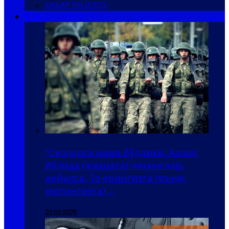
ХАБАР ВА ИЗОҲ
ҲИЗБ УТ-ТАҲРИР
“Сизларга нима бўлдики, Аллоҳ
йўлида (жиҳодга) чиқинглар,
дейилса, ўз ерингизга (яъни,
юртингизга) ...
23.03.2025