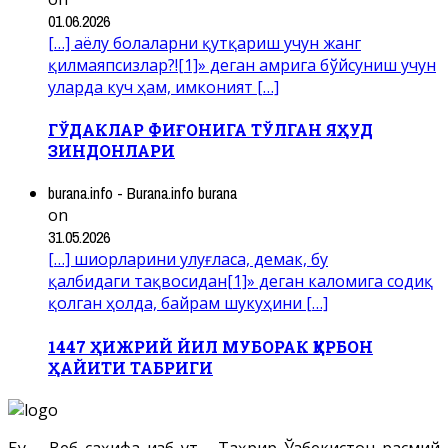
01.06.2026
[…] аёлу болаларни қутқариш учун жанг
қилмаяпсизлар?![1]» деган амрига бўйсуниш учун
уларда куч ҳам, имконият […]
ГЎДАКЛАР ФИҒОНИГА ТЎЛГАН ЯҲУД
ЗИНДОНЛАРИ
burana.info - Burana.info burana
on
31.05.2026
[…] шиорларини улуғласа, демак, бу
қалбидаги тақвосидан[1]» деган каломига содиқ
қолган ҳолда, байрам шукуҳини […]
1447 ҲИЖРИЙ ЙИЛ МУБОРАК ҚУРБОН
ҲАЙИТИ ТАБРИГИ
Бу – Веб саҳифа Ҳизб ут - Таҳрир Ўзбекистон расмий