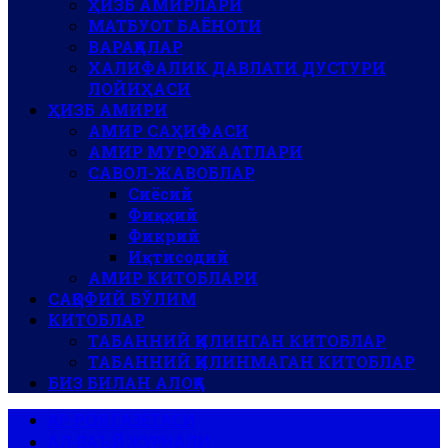
ҲИЗБ АМИРЛАРИ
МАТБУОТ БАЁНОТИ
ВАРАҚАЛАР
ХАЛИФАЛИК ДАВЛАТИ ДУСТУРИ
ЛОЙИҲАСИ
ҲИЗБ АМИРИ
АМИР САҲИФАСИ
АМИР МУРОЖААТЛАРИ
САВОЛ-ЖАВОБЛАР
Сиёсий
Фиқҳий
Фикрий
Иқтисодий
АМИР КИТОБЛАРИ
САҚОФИЙ БЎЛИМ
КИТОБЛАР
ТАБАННИЙ ҚИЛИНГАН КИТОБЛАР
ТАБАННИЙ ҚИЛИНМАГАН КИТОБЛАР
БИЗ БИЛАН АЛОҚА
АР-РОЯ ГАЗЕТАСИ
АЛ-ВАЪЙ ЖУРНАЛИ