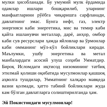
мулки ҳисобланади. Бу умумий мулк ёрдамида
одамлар ишлари бошқарилиб, уларнинг
манфаатларини рўёбга чиқаришга сарфланади,
давлатнинг эмас. Бунга нефт, газ, электр
энергияси каби энергетика, мис ва темир каби
қайта ишланувчи металлар, дарё, анҳор, омбор
каби сув ресурслари ҳамда яйловлар ва ўрмонлар
каби омманинг мўл-кўл бойликлари киради.
Маълумки, ушбу энергетика ва метал
манбалардаги асосий улуш соҳиби Умматдир.
Бироқ Исломдаги иқтисод низомининг татбиқ
этилмай қолиши оқибатида мусулмонлар қашшоқ
аҳволга тушдилар, Умматнинг халқаро мавқеда
вазни қолмади, ҳатто табиий бойликлари жуда
кам бўлган давлатларга солиштирилганда ҳам.
Эй Покистондаги мусулмонлар!