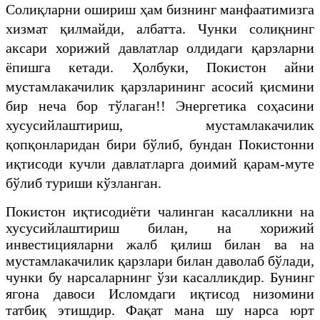
Солиқларни ошириш ҳам бизнинг манфаатимизга
хизмат қилмайди, албатта. Чунки солиқнинг
аксари хорижий давлатлар олдидаги қарзларни
ёпишга кетади. Ҳолбуки, Покистон айни
мустамлакачилик қарзларининг асосий қисмини
бир неча бор тўлаган!! Энергетика соҳасини
хусусийлаштириш, мустамлакачилик
қопқонларидан бири бўлиб, бундан Покистонни
иқтисоди кучли давлатларга доимий қарам-муте
бўлиб туриши кўзланган.
Покистон иқтисодиёти чалинган касалликни на
хусусийлаштириш билан, на хорижий
инвестицияларни жалб қилиш билан ва на
мустамлакачилик қарзлари билан даволаб бўлади,
чунки бу нарсаларнинг ўзи касалликдир. Бунинг
ягона давоси Исломдаги иқтисод низомини
татбиқ этишдир. Фақат мана шу нарса юрт