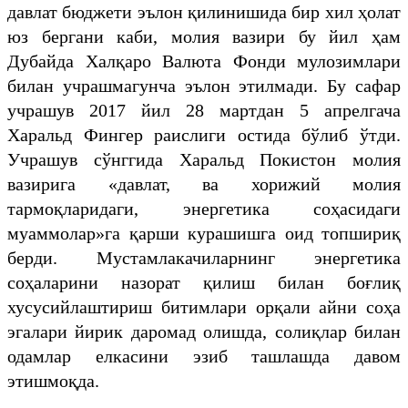
давлат бюджети эълон қилинишида бир хил ҳолат
юз бергани каби, молия вазири бу йил ҳам
Дубайда Халқаро Валюта Фонди мулозимлари
билан учрашмагунча эълон этилмади. Бу сафар
учрашув 2017 йил 28 мартдан 5 апрелгача
Харальд Фингер раислиги остида бўлиб ўтди.
Учрашув сўнггида Харальд Покистон молия
вазирига «давлат, ва хорижий молия
тармоқларидаги, энергетика соҳасидаги
муаммолар»га қарши курашишга оид топшириқ
берди. Мустамлакачиларнинг энергетика
соҳаларини назорат қилиш билан боғлиқ
хусусийлаштириш битимлари орқали айни соҳа
эгалари йирик даромад олишда, солиқлар билан
одамлар елкасини эзиб ташлашда давом
этишмоқда.