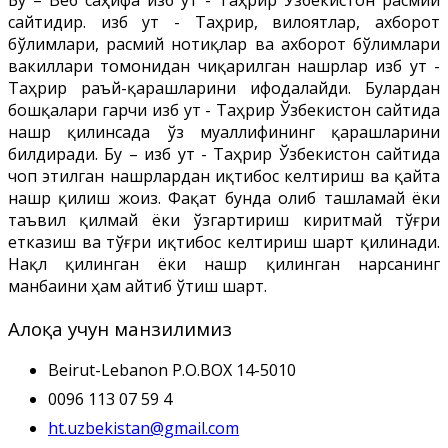
сайтидир. Ҳизб ут - Таҳрир, вилоятлар, ахборот
бўлимлари, расмий нотиқлар ва ахборот бўлимлари
вакиллари томонидан чиқарилган нашрлар Ҳизб ут -
Таҳрир раъй-қарашларини ифодалайди. Булардан
бошқалари гарчи Ҳизб ут - Таҳрир Ўзбекистон сайтида
нашр қилинсада ўз муаллифининг қарашларини
билдиради. Бу – Ҳизб ут - Таҳрир Ўзбекистон сайтида
чоп этилган нашрлардан иқтибос келтириш ва қайта
нашр қилиш жоиз. Фақат бунда олиб ташламай ёки
таъвил қилмай ёки ўзгартириш киритмай тўғри
етказиш ва тўғри иқтибос келтириш шарт қилинади.
Нақл қилинган ёки нашр қилинган нарсанинг
манбаини ҳам айтиб ўтиш шарт.
Алоқа учун манзилимиз
Beirut-Lebanon P.O.BOX 14-5010
0096 113 07 59 4
ht.uzbekistan@gmail.com