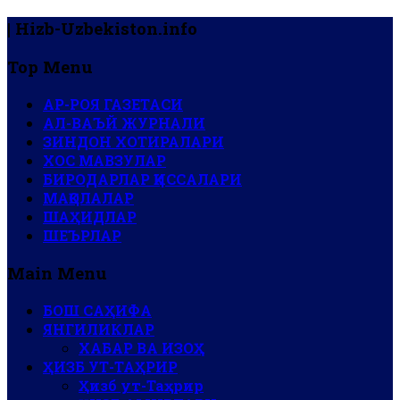
| Hizb-Uzbekiston.info
Top Menu
АР-РОЯ ГАЗЕТАСИ
АЛ-ВАЪЙ ЖУРНАЛИ
ЗИНДОН ХОТИРАЛАРИ
ХОС МАВЗУЛАР
БИРОДАРЛАР ҚИССАЛАРИ
МАҚОЛАЛАР
ШАҲИДЛАР
ШЕЪРЛАР
Main Menu
БОШ САҲИФА
ЯНГИЛИКЛАР
ХАБАР ВА ИЗОҲ
ҲИЗБ УТ-ТАҲРИР
Ҳизб ут-Таҳрир