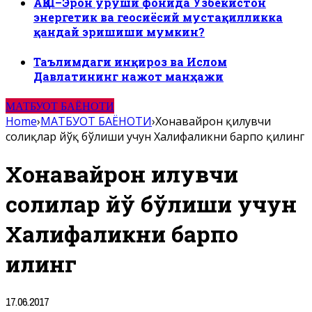
АҚШ–Эрон уруши фонида Ўзбекистон
энергетик ва геосиёсий мустақилликка
қандай эришиши мумкин?
Таълимдаги инқироз ва Ислом
Давлатининг нажот манҳажи
МАТБУОТ БАЁНОТИ
Home
›
МАТБУОТ БАЁНОТИ
›
Хонавайрон қилувчи
солиқлар йўқ бўлиши учун Халифаликни барпо қилинг
Хонавайрон қилувчи
солиқлар йўқ бўлиши учун
Халифаликни барпо
қилинг
17.06.2017