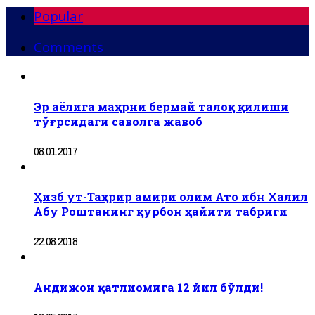
Popular
Comments
Эр аёлига маҳрни бермай талоқ қилиши
тўғрсидаги саволга жавоб
08.01.2017
Ҳизб ут-Таҳрир амири олим Ато ибн Халил
Абу Роштанинг қурбон ҳайити табриги
22.08.2018
Андижон қатлиомига 12 йил бўлди!