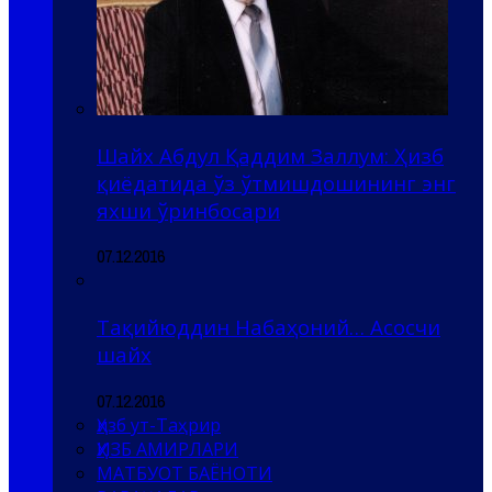
Шайх Абдул Қаддим Заллум: Ҳизб
қиёдатида ўз ўтмишдошининг энг
яхши ўринбосари
07.12.2016
Тақийюддин Набаҳоний… Асосчи
шайх
07.12.2016
Ҳизб ут-Таҳрир
ҲИЗБ АМИРЛАРИ
МАТБУОТ БАЁНОТИ