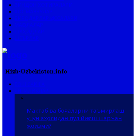
ЗИНДОН ХОТИРАЛАРИ
ХОС МАВЗУЛАР
БИРОДАРЛАР ҚИССАЛАРИ
МАҚОЛАЛАР
ШАҲИДЛАР
ШЕЪРЛАР
| Hizb-Uzbekiston.info
БОШ САҲИФА
ЯНГИЛИКЛАР
Мактаб ва боғчаларни таъмирлаш
учун аҳолидан пул йиғиш шаръан
жоизми?