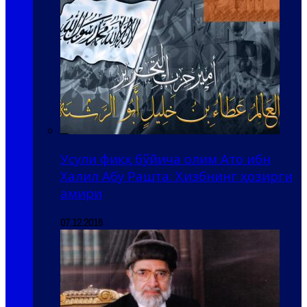
Усули фиқҳ бўйича олим Ато ибн
Халил Абу Рашта: Ҳизбнинг ҳозирги
амири
07.12.2016