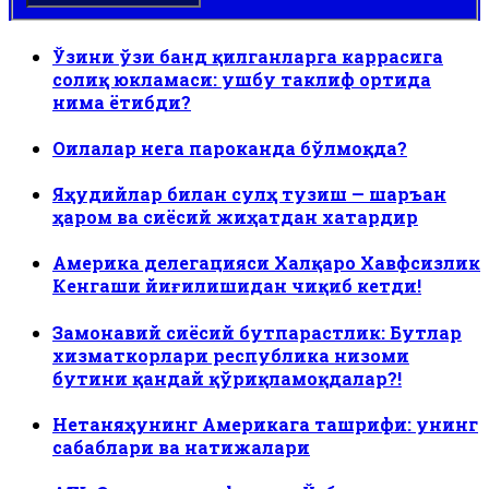
Ўзини ўзи банд қилганларга каррасига
солиқ юкламаси: ушбу таклиф ортида
нима ётибди?
Оилалар нега пароканда бўлмоқда?
Яҳудийлар билан сулҳ тузиш — шаръан
ҳаром ва сиёсий жиҳатдан хатардир
Америка делегацияси Халқаро Хавфсизлик
Кенгаши йиғилишидан чиқиб кетди!
Замонавий сиёсий бутпарастлик: Бутлар
хизматкорлари республика низоми
бутини қандай қўриқламоқдалар?!
Нетаняҳунинг Америкага ташрифи: унинг
сабаблари ва натижалари