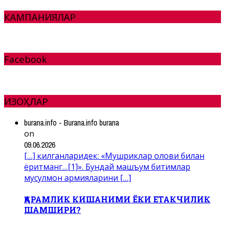
КАМПАНИЯЛАР
Facebook
ИЗОҲЛАР
burana.info - Burana.info burana
on
09.06.2026
[…] қилганларидек: «Мушриклар олови билан
ёритманг…[1]». Бундай машъум битимлар
мусулмон армияларини […]
ҚАРАМЛИК КИШАНИМИ ЁКИ ЕТАКЧИЛИК
ШАМШИРИ?