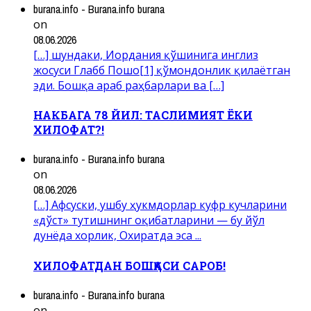
burana.info - Burana.info burana
on
08.06.2026
[…] шундаки, Иордания қўшинига инглиз
жосуси Глабб Пошо[1] қўмондонлик қилаётган
эди. Бошқа араб раҳбарлари ва […]
НАКБАГА 78 ЙИЛ: ТАСЛИМИЯТ ЁКИ
ХИЛОФАТ?!
burana.info - Burana.info burana
on
08.06.2026
[…] Афсуски, ушбу ҳукмдорлар куфр кучларини
«дўст» тутишнинг оқибатларини — бу йўл
дунёда хорлик, Охиратда эса ...
ХИЛОФАТДАН БОШҚАСИ САРОБ!
burana.info - Burana.info burana
on