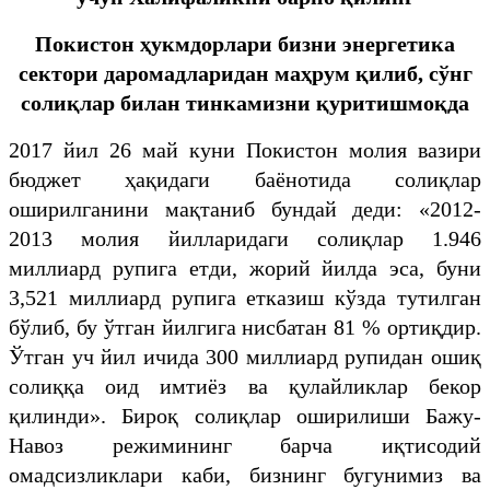
Покистон ҳукмдорлари бизни энергетика
сектори даромадларидан маҳрум қилиб, сўнг
солиқлар билан тинкамизни қуритишмоқда
2017 йил 26 май куни Покистон молия вазири
бюджет ҳақидаги баёнотида солиқлар
оширилганини мақтаниб бундай деди: «2012-
2013 молия йилларидаги солиқлар 1.946
миллиард рупига етди, жорий йилда эса, буни
3,521 миллиард рупига етказиш кўзда тутилган
бўлиб, бу ўтган йилгига нисбатан 81 % ортиқдир.
Ўтган уч йил ичида 300 миллиард рупидан ошиқ
солиққа оид имтиёз ва қулайликлар бекор
қилинди». Бироқ солиқлар оширилиши Бажу-
Навоз режимининг барча иқтисодий
омадсизликлари каби, бизнинг бугунимиз ва