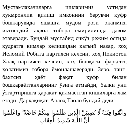
Мустамлакачиларга ишларимиз устидан
ҳукмронлик қилиш имконини берувчи куфр
бошқарувида яшашга мудом рози эканмиз,
иқтисодий аҳвол тобора емирилишда давом
этаверади. Бундай мустабид очкўз режим остида
қудратга кимлар келишидан қатъий назар, хоҳ
Исломий Робита партияси келсин, хоҳ Покистон
Халқ партияси келсин, хоҳ бошқаси, фарқсиз,
ҳолатимиз тобора ёмонлашаверади. Зеро, танг-
бахтсиз ҳаёт фақат куфр билан
бошқараётганларнинг ўзига етмайди, балки уни
ўзгартиришга ҳаракат қилмаётган кишиларга ҳам
етади. Дарҳақиқат, Аллоҳ Таоло бундай деди:
وَاتَّقُوا فِتْنَةً لَّا تُصِيبَنَّ الَّذِينَ ظَلَمُوا مِنكُمْ خَاصَّةً ۖ وَاعْلَمُوا
أَنَّ اللَّـهَ شَدِيدُ الْعِقَابِ