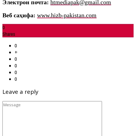
Электрон почта
:
htmediapak@gmail.com
Веб саҳифа
:
www.hizb-pakistan.com
0
Shares
0
+
0
0
0
0
Leave a reply