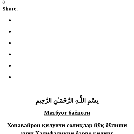
0
Share:
بِسْمِ اللَّـهِ الرَّحْمَـٰنِ الرَّحِيمِ
Матбуот баёноти
Хонавайрон қилувчи солиқлар йўқ бўлиши
учун Халифаликни барпо қилинг