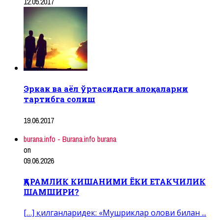
12.05.2017
Эркак ва аёл ўртасидаги алоқаларни
тартибга солиш
19.06.2017
burana.info - Burana.info burana
on
09.06.2026
ҚАРАМЛИК КИШАНИМИ ЁКИ ЕТАКЧИЛИК
ШАМШИРИ?
[…] қилганларидек: «Мушриклар олови билан ...