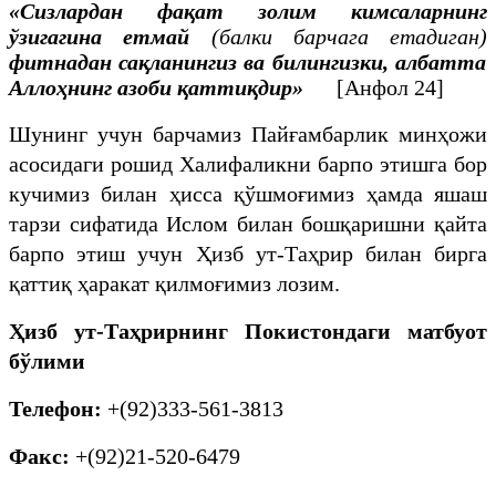
«Сизлардан фақат золим кимсаларнинг
ўзигагина етмай
(балки барчага етадиган)
фитнадан сақланингиз ва билингизки, албатта
Аллоҳнинг азоби қаттиқдир
»
[Анфол 24]
Шунинг учун барчамиз Пайғамбарлик минҳожи
асосидаги рошид Халифаликни барпо этишга бор
кучимиз билан ҳисса қўшмоғимиз ҳамда яшаш
тарзи сифатида Ислом билан бошқаришни қайта
барпо этиш учун Ҳизб ут-Таҳрир билан бирга
қаттиқ ҳаракат қилмоғимиз лозим.
Ҳизб ут-Таҳрирнинг Покистондаги матбуот
бўлими
Телефон
:
+(92)333-561-3813
Факс:
+(92)21-520-6479