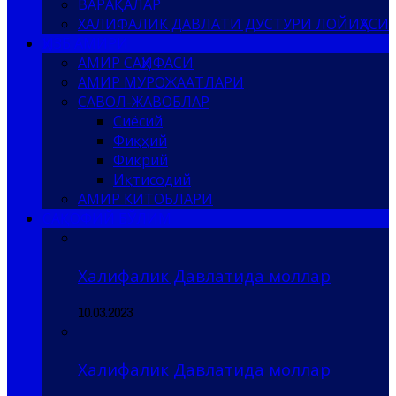
ВАРАҚАЛАР
ХАЛИФАЛИК ДАВЛАТИ ДУСТУРИ ЛОЙИҲАСИ
ҲИЗБ АМИРИ
АМИР САҲИФАСИ
АМИР МУРОЖААТЛАРИ
САВОЛ-ЖАВОБЛАР
Сиёсий
Фиқҳий
Фикрий
Иқтисодий
АМИР КИТОБЛАРИ
САҚОФИЙ БЎЛИМ
Халифалик Давлатида моллар
10.03.2023
Халифалик Давлатида моллар