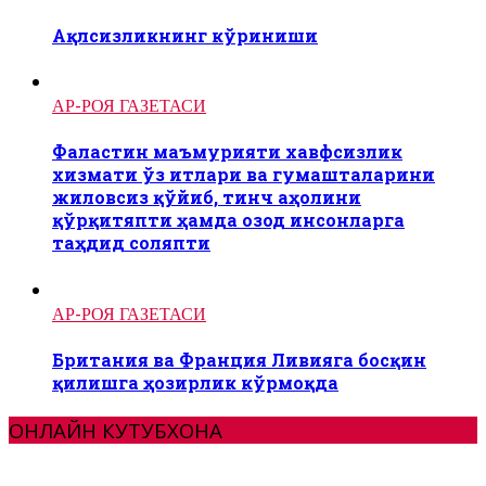
Ақлсизликнинг кўриниши
АР-РОЯ ГАЗЕТАСИ
Фаластин маъмурияти хавфсизлик
хизмати ўз итлари ва гумашталарини
жиловсиз қўйиб, тинч аҳолини
қўрқитяпти ҳамда озод инсонларга
таҳдид соляпти
АР-РОЯ ГАЗЕТАСИ
Британия ва Франция Ливияга босқин
қилишга ҳозирлик кўрмоқда
ОНЛАЙН КУТУБХОНА