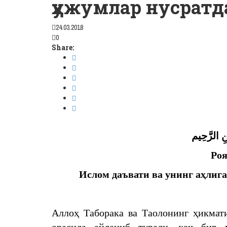
ҳужумлар нусратд
24.03.2018
0
Share:
نِ الرَّحِيم
Роя
Ислом даъвати ва унинг аҳлиг
Аллоҳ Таборака ва Таолонинг ҳикмати