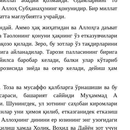
миллат абадий қолмайди. Одамларнинг то
и Аллоҳ Субҳанаҳунинг қонунидир. Бир миллат
атта мағлубиятга учрайди.
ндай. Аммо ҳақ жиҳатидан ва Аллоҳга даъват
а Таолонинг қонуни ҳақнинг ўз етказувчилари
қозо қилади. Зеро, бу зотлар ўз тақдирларини
ига айланадилар. Тарози палласининг бирига
йилса баробар келади, балки улар кўтариб
арозисида зиёда ва оғир келади, дейиш ҳам
… Тоза ва мусаффо қалбларга ўрнашиши ва бу
сараси, башарият саййиди Муҳаммад A
ди. Шунингдек, ул зотнинг саҳобаи киромлари
еинлар уни ҳимоя қилиб, етказганидек етказиш
– Аллоҳнинг динини ер юзининг энг узоғидаги
илиш ҳамда Холиқ, Воҳид ва Дайён зот учун