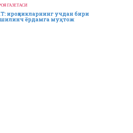
РОЯ ГАЗЕТАСИ
Т: ироқликларнинг учдан бири
шилинч ёрдамга муҳтож