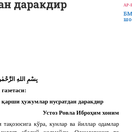
ан даракдир
АР-
БМ
шо
بِسْمِ اللهِ الرَّحْمٰ
 газетаси:
а қарши ҳужумлар нусратдан даракдир
Устоз Ровла Иброҳим хоним
 тақозосига кўра, кунлар ва йиллар одамлар