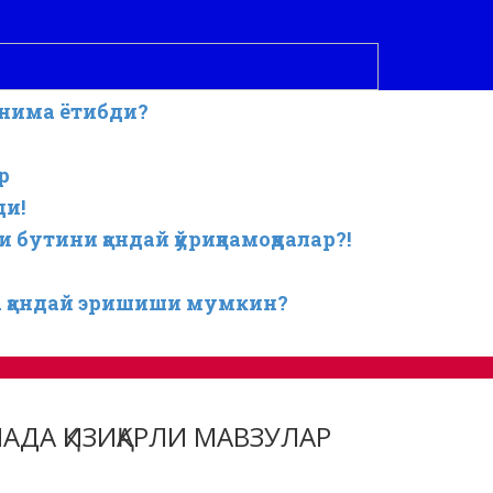
 нима ётибди?
р
ди!
бутини қандай қўриқламоқдалар?!
а қандай эришиши мумкин?
АДА ҚИЗИҚАРЛИ МАВЗУЛАР