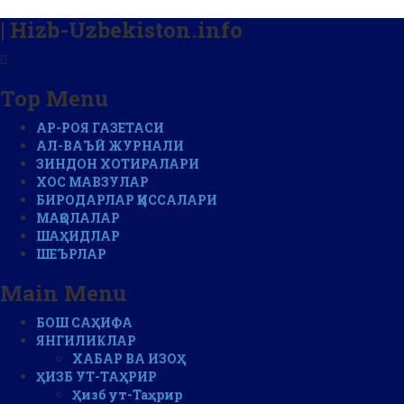
| Hizb-Uzbekiston.info
Top Menu
АР-РОЯ ГАЗЕТАСИ
АЛ-ВАЪЙ ЖУРНАЛИ
ЗИНДОН ХОТИРАЛАРИ
ХОС МАВЗУЛАР
БИРОДАРЛАР ҚИССАЛАРИ
МАҚОЛАЛАР
ШАҲИДЛАР
ШЕЪРЛАР
Main Menu
БОШ САҲИФА
ЯНГИЛИКЛАР
ХАБАР ВА ИЗОҲ
ҲИЗБ УТ-ТАҲРИР
Ҳизб ут-Таҳрир