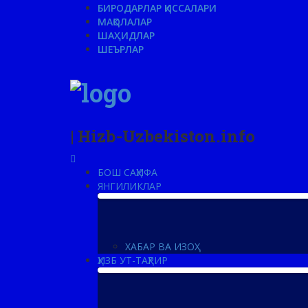
БИРОДАРЛАР ҚИССАЛАРИ
МАҚОЛАЛАР
ШАҲИДЛАР
ШЕЪРЛАР
| Hizb-Uzbekiston.info
БОШ САҲИФА
ЯНГИЛИКЛАР
ХАБАР ВА ИЗОҲ
ҲИЗБ УТ-ТАҲРИР