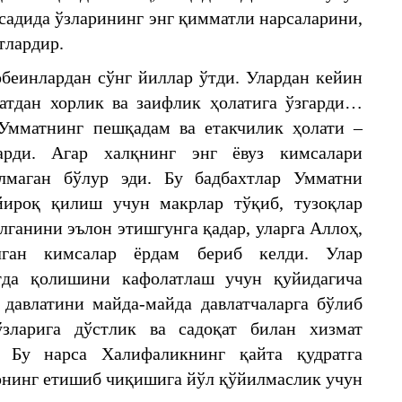
садида ўзларининг энг қимматли нарсаларини,
тлардир.
обеинлардан сўнг йиллар ўтди. Улардан кейин
атдан хорлик ва заифлик ҳолатига ўзгарди…
Умматнинг пешқадам ва етакчилик ҳолати –
арди. Агар халқнинг энг ёвуз кимсалари
лмаган бўлур эди. Бу бадбахтлар Умматни
йироқ қилиш учун макрлар тўқиб, тузоқлар
лганини эълон этишгунга қадар, уларга Аллоҳ,
лган кимсалар ёрдам бериб келди. Улар
тда қолишини кафолатлаш учун қуйидагича
давлатини майда-майда давлатчаларга бўлиб
зларига дўстлик ва садоқат билан хизмат
 Бу нарса Халифаликнинг қайта қудратга
арнинг етишиб чиқишига йўл қўйилмаслик учун