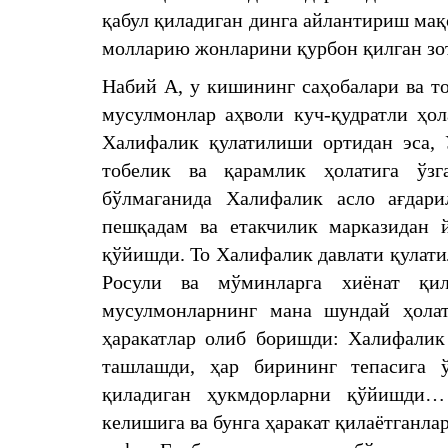
қабул қиладиган динга айлантириш мақ
молларию жонларини қурбон қилган зо
Набий A, у кишининг саҳобалари ва т
мусулмонлар аҳволи куч-қудратли ҳол
Халифалик қулатилиши ортидан эса, 
тобелик ва қарамлик ҳолатига ўзг
бўлмаганида Халифалик асло ағдари
пешқадам ва етакчилик марказидан 
қўйишди. То Халифалик давлати қулати
Росули ва мўминларга хиёнат қи
мусулмонларнинг мана шундай ҳола
ҳаракатлар олиб боришди: Халифалик 
ташлашди, ҳар бирининг тепасига ў
қиладиган ҳукмдорларни қўйишди…
келишига ва бунга ҳаракат қилаётганл