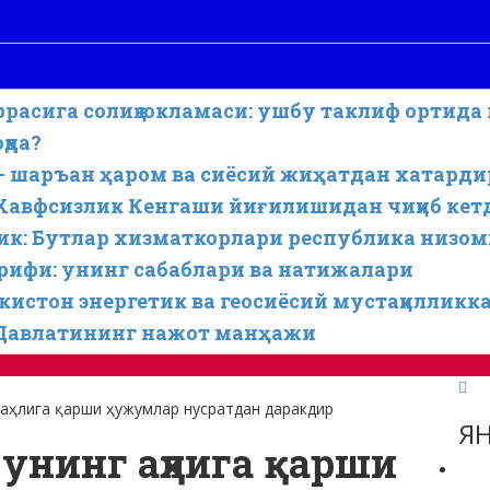
аррасига солиқ юкламаси: ушбу таклиф ортида
қда?
— шаръан ҳаром ва сиёсий жиҳатдан хатарди
 Хавфсизлик Кенгаши йиғилишидан чиқиб кет
к: Бутлар хизматкорлари республика низоми 
ифи: унинг сабаблари ва натижалари
истон энергетик ва геосиёсий мустақилликк
 Давлатининг нажот манҳажи
 аҳлига қарши ҳужумлар нусратдан даракдир
ЯН
унинг аҳлига қарши