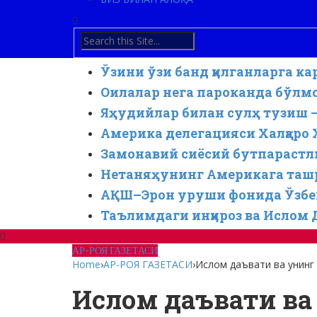
Ўзини ўзи банд қилганларга к
Оилалар нега пароканда бўлмо
Яҳудийлар билан сулҳ тузиш 
Америка делегацияси Халқаро
Замонавий сиёсий бутпарастли
Нетаняҳунинг Америкага ташр
АҚШ–Эрон уруши фонида Ўзбек
Таълимдаги инқироз ва Ислом
АР-РОЯ ГАЗЕТАСИ
Home
›
АР-РОЯ ГАЗЕТАСИ
›
Ислом даъвати ва унинг
Ислом даъвати ва 