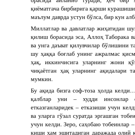
орасида айланиб туради, ҳеч бир 
қиёматгача бир­бирига қарши курашиш
маълум даврда устун бўлса, бир кун алб
Миллатлар ва давлатлар жиҳатидан шу
қилиш борасида эса, Аллоҳ Таборака в
ва унга даъват қилувчилар бўлишини та
шу ҳаққа боғлаб унинг ажралмас қисм
ҳақ, иккинчисига уларнинг жони қў
чиқаётган ҳақ уларнинг ақидалари т
мумкин.
Бу ақида бизга соф-тоза ҳолда келди
қалблар уни – худди инсонлар 
етказганларидек – етказиши учун кел
ва уларга гўзал суратда эргашган тоб
учун келди. Зеро, саҳобаю тобеинлар 
киши ҳам эшитадиган даражада олий қ