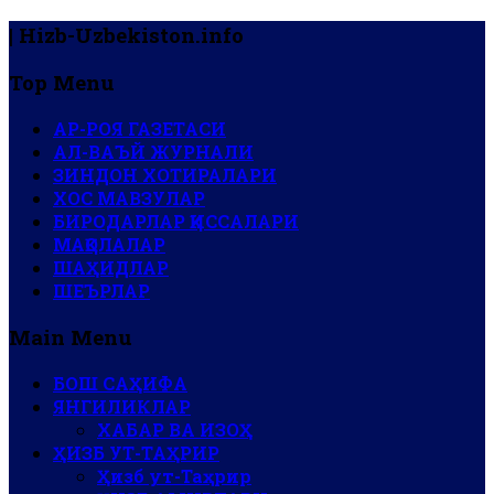
| Hizb-Uzbekiston.info
Top Menu
АР-РОЯ ГАЗЕТАСИ
АЛ-ВАЪЙ ЖУРНАЛИ
ЗИНДОН ХОТИРАЛАРИ
ХОС МАВЗУЛАР
БИРОДАРЛАР ҚИССАЛАРИ
МАҚОЛАЛАР
ШАҲИДЛАР
ШЕЪРЛАР
Main Menu
БОШ САҲИФА
ЯНГИЛИКЛАР
ХАБАР ВА ИЗОҲ
ҲИЗБ УТ-ТАҲРИР
Ҳизб ут-Таҳрир