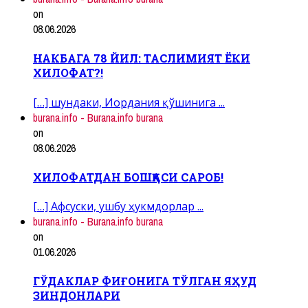
on
08.06.2026
НАКБАГА 78 ЙИЛ: ТАСЛИМИЯТ ЁКИ
ХИЛОФАТ?!
[…] шундаки, Иордания қўшинига ...
burana.info - Burana.info burana
on
08.06.2026
ХИЛОФАТДАН БОШҚАСИ САРОБ!
[…] Афсуски, ушбу ҳукмдорлар ...
burana.info - Burana.info burana
on
01.06.2026
ГЎДАКЛАР ФИҒОНИГА ТЎЛГАН ЯҲУД
ЗИНДОНЛАРИ