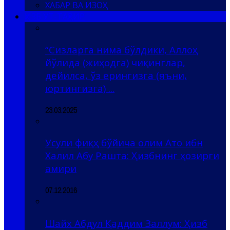
ХАБАР ВА ИЗОҲ
ҲИЗБ УТ-ТАҲРИР
“Сизларга нима бўлдики, Аллоҳ
йўлида (жиҳодга) чиқинглар,
дейилса, ўз ерингизга (яъни,
юртингизга) ...
23.03.2025
Усули фиқҳ бўйича олим Ато ибн
Халил Абу Рашта: Ҳизбнинг ҳозирги
амири
07.12.2016
Шайх Абдул Қаддим Заллум: Ҳизб