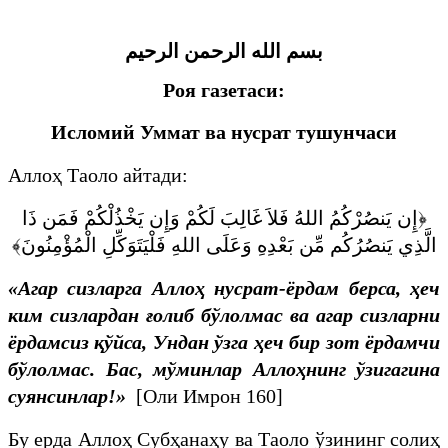
بسم الله الرحمن الرحيم
Роя газетаси:
Исломий Уммат ва нусрат тушунчаси
Аллоҳ Таоло айтади:
﴿إِن يَنصُرْكُمُ اللهُ فَلاَ غَالِبَ لَكُمْ وَإِن يَخْذُلْكُمْ فَمَن ذَا
الَّذِي يَنصُرُكُم مِّن بَعْدِهِ وَعَلَى اللهِ فَلْيَتَوَكِّلِ الْمُؤْمِنُونَ﴾
«Агар сизларга Аллоҳ нусрат-ёрдам берса, ҳеч
ким сизлардан ғолиб бўлолмас ва агар сизларни
ёрдамсиз қўйса, Ундан ўзга ҳеч бир зот ёрдамчи
бўлолмас. Бас, мўминлар Аллоҳнинг ўзигагина
суянсинлар!»
[Оли Имрон 160]
Бу ерда Аллоҳ Субҳанаҳу ва Таоло ўзининг солиҳ