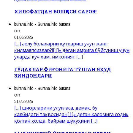
ХИЛОФАТДАН БОШҚАСИ САРОБ!
burana.info - Burana.info burana
on
01.06.2026
[…] аёлу болаларни қутқариш учун жанг
қилмаяпсизлар?![1]» деган амрига бўйсуниш учун
уларда куч ҳам, имконият […]
ГЎДАКЛАР ФИҒОНИГА ТЎЛГАН ЯҲУД
ЗИНДОНЛАРИ
burana.info - Burana.info burana
on
31.05.2026
[…] шиорларини улуғласа, демак, бу
қалбидаги тақвосидан[1]» деган каломига содиқ
қолган ҳолда, байрам шукуҳини […]