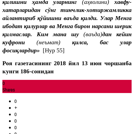
қилишни ҳамда уларнинг
(аҳволини)
хавфу-
хатарларидан сўнг тинчлик-хотиржамликка
айлантириб қўйишни ваъда қилди.
Улар Менга
ибодат қилурлар ва Менга бирон нарсани шерик
қилмаслар. Ким мана шу
(ваъда)
дан кейин
куфрони
(неъмат)
қилса, бас улар
фосиқ
лардир
»
[Нур 55]
Роя газетасининг 2018 йил 13 июн чоршанба
кунги 186-сонидан
0
Shares
0
+
0
0
0
0