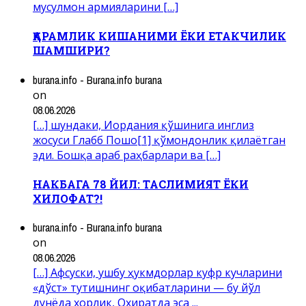
мусулмон армияларини […]
ҚАРАМЛИК КИШАНИМИ ЁКИ ЕТАКЧИЛИК
ШАМШИРИ?
burana.info - Burana.info burana
on
08.06.2026
[…] шундаки, Иордания қўшинига инглиз
жосуси Глабб Пошо[1] қўмондонлик қилаётган
эди. Бошқа араб раҳбарлари ва […]
НАКБАГА 78 ЙИЛ: ТАСЛИМИЯТ ЁКИ
ХИЛОФАТ?!
burana.info - Burana.info burana
on
08.06.2026
[…] Афсуски, ушбу ҳукмдорлар куфр кучларини
«дўст» тутишнинг оқибатларини — бу йўл
дунёда хорлик, Охиратда эса ...