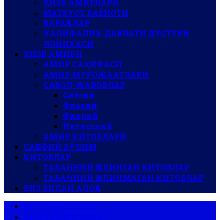
ҲИЗБ АМИРЛАРИ
МАТБУОТ БАЁНОТИ
ВАРАҚАЛАР
ХАЛИФАЛИК ДАВЛАТИ ДУСТУРИ
ЛОЙИҲАСИ
ҲИЗБ АМИРИ
АМИР САҲИФАСИ
АМИР МУРОЖААТЛАРИ
САВОЛ-ЖАВОБЛАР
Сиёсий
Фиқҳий
Фикрий
Иқтисодий
АМИР КИТОБЛАРИ
САҚОФИЙ БЎЛИМ
КИТОБЛАР
ТАБАННИЙ ҚИЛИНГАН КИТОБЛАР
ТАБАННИЙ ҚИЛИНМАГАН КИТОБЛАР
БИЗ БИЛАН АЛОҚА
АР-РОЯ ГАЗЕТАСИ
АЛ-ВАЪЙ ЖУРНАЛИ