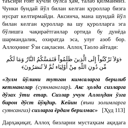
таъсири ғоят кучли бўлса ҳам, талаб қилмаймиз.
Чунки бундай йўл билан келган қуроллар бизга
нусрат келтирмайди. Аксинча, мана шундай йўл
билан келган қуроллар ва шу қуролларга эга
бўлишга чақираётганлар ортида бу дунёда
шармандалик, охиратда эса, улуғ азоб бор.
Аллоҳнинг Ўзи сақласин. Аллоҳ Таоло айтади:
﴿وَلاَ تَرْكَنُواْ إِلَى الَّذِينَ ظَلَمُواْ فَتَمَسَّكُمُ النَّارُ وَمَا لَكُم
مِّن دُونِ اللّهِ مِنْ أَوْلِيَاء ثُمَّ لاَ تُنصَرُونَ﴾
«
Зулм йўлини тутган кимсаларга берилиб
кетманглар
(суянманглар)
. Акс ҳолда сизларга
дўзах ўти етар. Сизлар учун Аллоҳдан ўзга
бирон дўст йўқдир. Кейин
(яъни золимларга
суянсангиз)
сизларга ёрдам берилмас
»
[Ҳуд 113]
Дарҳақиқат, Аллоҳ бизларни мустаҳкам ақидага