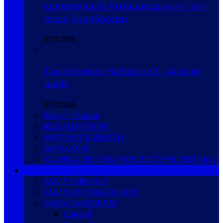
қиёдатида ўз ўтмишдошининг энг
яхши ўринбосари
07.12.2016
Тақийюддин Набаҳоний… Асосчи
шайх
07.12.2016
Ҳизб ут-Таҳрир
ҲИЗБ АМИРЛАРИ
МАТБУОТ БАЁНОТИ
ВАРАҚАЛАР
ХАЛИФАЛИК ДАВЛАТИ ДУСТУРИ ЛОЙИҲАСИ
ҲИЗБ АМИРИ
АМИР САҲИФАСИ
АМИР МУРОЖААТЛАРИ
САВОЛ-ЖАВОБЛАР
Сиёсий