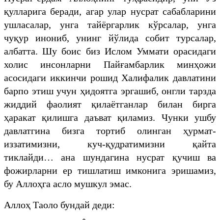
қулларига беради, агар улар нусрат сабабларини
ушласалар, унга тайёргарлик кўрсалар, унга
чуқур инониб, унинг йўлида собит турсалар,
албатта. Шу боис биз Ислом Уммати орасидаги
холис инсонларни Пайғамбарлик минҳожи
асосидаги иккинчи рошид Халифалик давлатини
барпо этиш учун ҳидоятга эргашиб, онгли тарзда
жиддий фаолият қилаётганлар билан бирга
ҳаракат қилишга даъват қиламиз. Чунки ушбу
давлатгина бизга тортиб олинган ҳурмат-
иззатимизни, куч-қудратимизни қайта
тиклайди… ана шундагина нусрат қучиш ва
фожирларни ер тишлатиш имконига эришамиз,
бу Аллоҳга асло мушкул эмас.
Аллоҳ Таоло бундай деди: