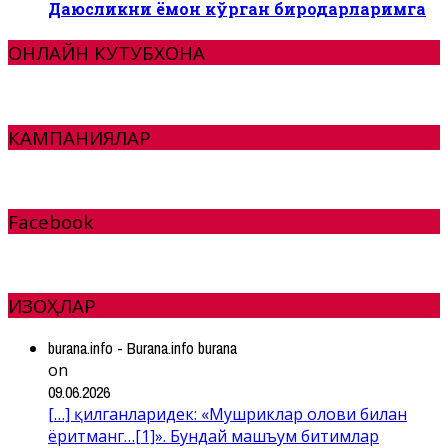
Даюсликни ёмон кўрган биродарларимга
ОНЛАЙН КУТУБХОНА
КАМПАНИЯЛАР
Facebook
ИЗОҲЛАР
burana.info - Burana.info burana
on
09.06.2026
[…] қилганларидек: «Мушриклар олови билан
ёритманг…[1]». Бундай машъум битимлар