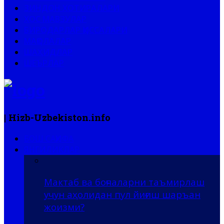
ЗИНДОН ХОТИРАЛАРИ
ХОС МАВЗУЛАР
БИРОДАРЛАР ҚИССАЛАРИ
МАҚОЛАЛАР
ШАҲИДЛАР
ШЕЪРЛАР
| Hizb-Uzbekiston.info
БОШ САҲИФА
ЯНГИЛИКЛАР
Мактаб ва боғчаларни таъмирлаш
учун аҳолидан пул йиғиш шаръан
жоизми?