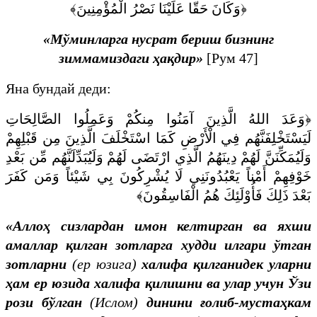
﴿وَكَانَ حَقّا عَلَيْنَا نَصْرُ الْمُؤْمِنِينَ﴾
«Мўминларга нусрат бериш бизнинг
зиммамиздаги ҳақдир»
[Рум 47]
Яна бундай деди:
﴿وَعَدَ اللهُ الَّذِينَ آمَنُوا مِنكُمْ وَعَمِلُوا الصَّالِحَاتِ
لَيَسْتَخْلِفَنَّهُم فِي الْأَرْضِ كَمَا اسْتَخْلَفَ الَّذِينَ مِن قَبْلِهِمْ
وَلَيُمَكِّنَنَّ لَهُمْ دِينَهُمُ الَّذِي ارْتَضَى لَهُمْ وَلَيُبَدِّلَنَّهُم مِّن بَعْدِ
خَوْفِهِمْ أَمْناً يَعْبُدُونَنِي لَا يُشْرِكُونَ بِي شَيْئاً وَمَن كَفَرَ
بَعْدَ ذَلِكَ فَأُوْلَئِكَ هُمُ الْفَاسِقُونَ﴾
«
Аллоҳ сизлардан имон келтирган ва яхши
амаллар қилган зотларга худди илгари ўтган
зотларни
(
ер юзига)
халифа қилганидек уларни
ҳам ер юзида халифа қилишни ва улар учун Ўзи
рози бўлган
(Ислом)
динини ғолиб-мустаҳкам