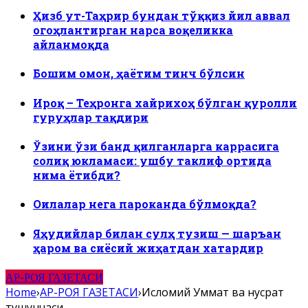
Ҳизб ут-Таҳрир бундан тўққиз йил аввал
огоҳлантирган нарса воқеликка
айланмоқда
Бошим омон, ҳаётим тинч бўлсин
Ироқ – Теҳронга хайрихоҳ бўлган қуролли
гуруҳлар тақдири
Ўзини ўзи банд қилганларга каррасига
солиқ юкламаси: ушбу таклиф ортида
нима ётибди?
Оилалар нега пароканда бўлмоқда?
Яҳудийлар билан сулҳ тузиш — шаръан
ҳаром ва сиёсий жиҳатдан хатардир
АР-РОЯ ГАЗЕТАСИ
Home
›
АР-РОЯ ГАЗЕТАСИ
›
Исломий Уммат ва нусрат
тушунчаси