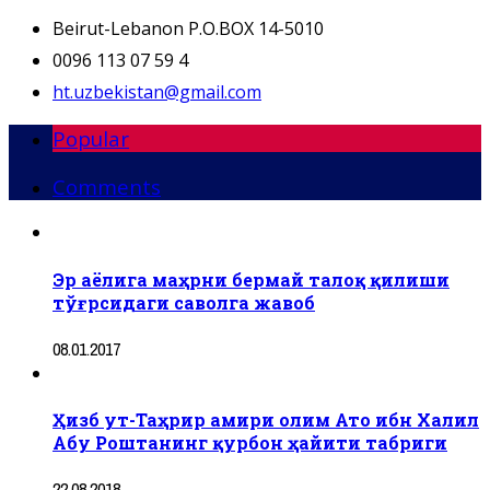
Beirut-Lebanon P.O.BOX 14-5010
0096 113 07 59 4
ht.uzbekistan@gmail.com
Popular
Comments
Эр аёлига маҳрни бермай талоқ қилиши
тўғрсидаги саволга жавоб
08.01.2017
Ҳизб ут-Таҳрир амири олим Ато ибн Халил
Абу Роштанинг қурбон ҳайити табриги
22.08.2018