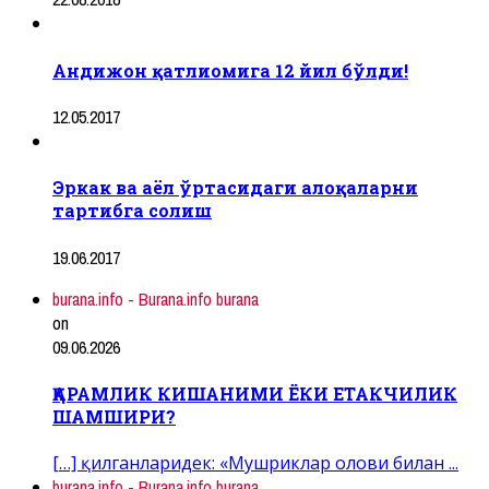
Андижон қатлиомига 12 йил бўлди!
12.05.2017
Эркак ва аёл ўртасидаги алоқаларни
тартибга солиш
19.06.2017
burana.info - Burana.info burana
on
09.06.2026
ҚАРАМЛИК КИШАНИМИ ЁКИ ЕТАКЧИЛИК
ШАМШИРИ?
[…] қилганларидек: «Мушриклар олови билан ...
burana.info - Burana.info burana