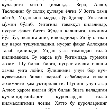
қулларига хитоб қилмоқда. Зеро, Аллоҳ
Таолонинг бу солиҳ қуллари ёлғиз У Зотга ҳамд
айтиб, Ундангина мадад сўрайдилар, Унгагина
мўмин бўлиб, Унгагина таваккул қиладилар,
нусрат фақат битта йўлдан келишига, иккинчи
йўл йўқ эканига аниқ ишонадилар. Ушбу оятдан
шу нарса тушуниладики, нусрат фақат Аллоҳдан
талаб қилинади, Ундан ўзга томондан талаб
қилинмайди. Бу нарса кўз ўнгимизда турмоғи
лозим. Шу билан бирга, нусрат амалга ошиши
ҳамда унга лойиқ бўлишимиз учун бор куч-
қувватимиз билан шаръий сабабларни ушлаш
лозимлиги ҳам уқтириляпти. Шунинг учун агар
Аллоҳ ҳаром қилган йўл билан бизга келадиган
кучли-қирғинбарот қуроллардан талаб
қилмаслигимиз лозим. Ҳатто бу қуролларнинг