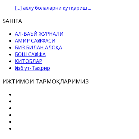
[…] аёлу болаларни қутқариш ...
SAHIFA
АЛ-ВАЪЙ ЖУРНАЛИ
АМИР САҲИФАСИ
БИЗ БИЛАН АЛОҚА
БОШ САҲИФА
КИТОБЛАР
Ҳизб ут-Таҳрир
ИЖТИМОИ ТАРМОҚЛАРИМИЗ