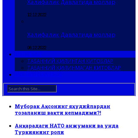
Халифалик Давлатида моллар
12.12.2022
Халифалик Давлатида моллар
06.12.2022
КИТОБЛАР
ТАБАННИЙ ҚИЛИНГАН КИТОБЛАР
ТАБАННИЙ ҚИЛИНМАГАН КИТОБЛАР
БИЗ БИЛАН АЛОҚА
Муборак Ақсонинг яҳудийлардан
тозаланиш вақти келмадими?!
Анқарадаги НАТО анжумани ва унда
Туркиянинг роли