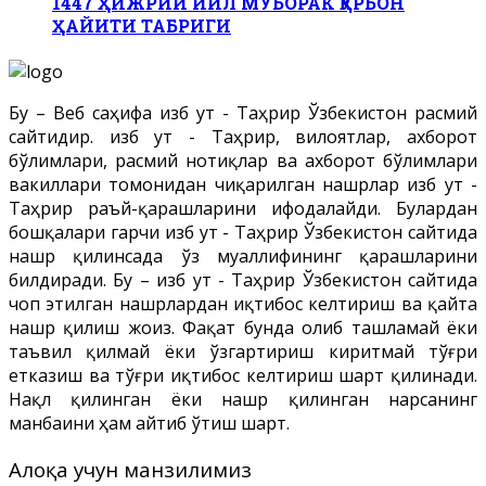
1447 ҲИЖРИЙ ЙИЛ МУБОРАК ҚУРБОН
ҲАЙИТИ ТАБРИГИ
Бу – Веб саҳифа Ҳизб ут - Таҳрир Ўзбекистон расмий
сайтидир. Ҳизб ут - Таҳрир, вилоятлар, ахборот
бўлимлари, расмий нотиқлар ва ахборот бўлимлари
вакиллари томонидан чиқарилган нашрлар Ҳизб ут -
Таҳрир раъй-қарашларини ифодалайди. Булардан
бошқалари гарчи Ҳизб ут - Таҳрир Ўзбекистон сайтида
нашр қилинсада ўз муаллифининг қарашларини
билдиради. Бу – Ҳизб ут - Таҳрир Ўзбекистон сайтида
чоп этилган нашрлардан иқтибос келтириш ва қайта
нашр қилиш жоиз. Фақат бунда олиб ташламай ёки
таъвил қилмай ёки ўзгартириш киритмай тўғри
етказиш ва тўғри иқтибос келтириш шарт қилинади.
Нақл қилинган ёки нашр қилинган нарсанинг
манбаини ҳам айтиб ўтиш шарт.
Алоқа учун манзилимиз