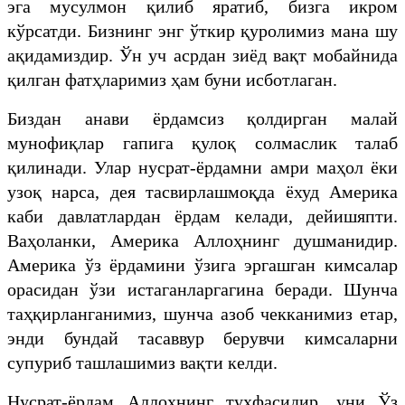
эга мусулмон қилиб яратиб, бизга икром
кўрсатди. Бизнинг энг ўткир қуролимиз мана шу
ақидамиздир. Ўн уч асрдан зиёд вақт мобайнида
қилган фатҳларимиз ҳам буни исботлаган.
Биздан анави ёрдамсиз қолдирган малай
мунофиқлар гапига қулоқ солмаслик талаб
қилинади. Улар нусрат-ёрдамни амри маҳол ёки
узоқ нарса, дея тасвирлашмоқда ёхуд Америка
каби давлатлардан ёрдам келади, дейишяпти.
Ваҳоланки, Америка Аллоҳнинг душманидир.
Америка ўз ёрдамини ўзига эргашган кимсалар
орасидан ўзи истаганларгагина беради. Шунча
таҳқирланганимиз, шунча азоб чекканимиз етар,
энди бундай тасаввур берувчи кимсаларни
супуриб ташлашимиз вақти келди.
Нусрат-ёрдам Аллоҳнинг туҳфасидир, уни Ўз