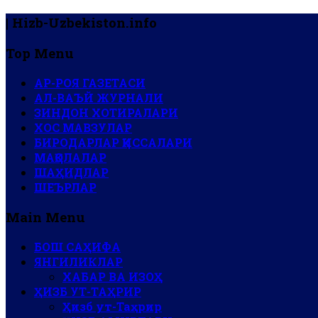
| Hizb-Uzbekiston.info
Top Menu
АР-РОЯ ГАЗЕТАСИ
АЛ-ВАЪЙ ЖУРНАЛИ
ЗИНДОН ХОТИРАЛАРИ
ХОС МАВЗУЛАР
БИРОДАРЛАР ҚИССАЛАРИ
МАҚОЛАЛАР
ШАҲИДЛАР
ШЕЪРЛАР
Main Menu
БОШ САҲИФА
ЯНГИЛИКЛАР
ХАБАР ВА ИЗОҲ
ҲИЗБ УТ-ТАҲРИР
Ҳизб ут-Таҳрир