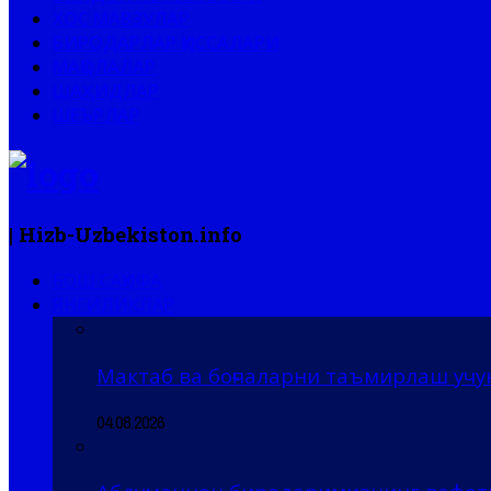
ХОС МАВЗУЛАР
БИРОДАРЛАР ҚИССАЛАРИ
МАҚОЛАЛАР
ШАҲИДЛАР
ШЕЪРЛАР
| Hizb-Uzbekiston.info
БОШ САҲИФА
ЯНГИЛИКЛАР
Мактаб ва боғчаларни таъмирлаш учу
04.08.2026