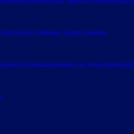
 (жиҳодга) чиқинглар, дейилса, ўз ерингизга (я
л Абу Рашта: Ҳизбнинг ҳозирги амири
ёдатида ўз ўтмишдошининг энг яхши ўринбоса
х