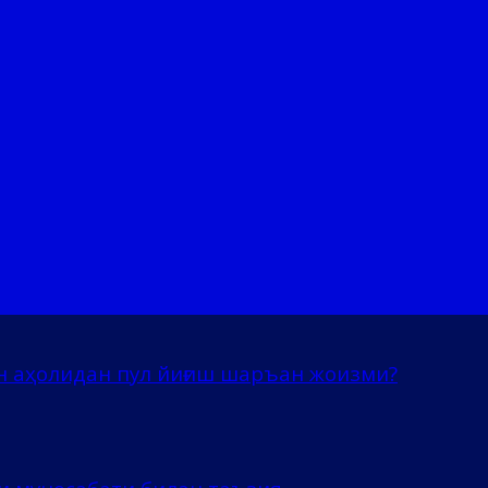
н аҳолидан пул йиғиш шаръан жоизми?