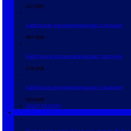
11.07.2026
Ҳафталик муҳим воқеалар таҳлили
05.07.2026
Ҳафталик муҳим воқеалар таҳлили
27.06.2026
Ҳафталик муҳим воқеалар таҳлили
20.06.2026
ХАБАР ВА ИЗОҲ
ҲИЗБ УТ-ТАҲРИР