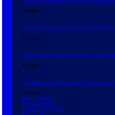
“Сизларга нима бўлдики, Аллоҳ йўлида
23.03.2025
Усули фиқҳ бўйича олим Ато ибн Хали
07.12.2016
Шайх Абдул Қаддим Заллум: Ҳизб қи
07.12.2016
Тақийюддин Набаҳоний… Асосчи шай
07.12.2016
Ҳизб ут-Таҳрир
ҲИЗБ АМИРЛАРИ
МАТБУОТ БАЁНОТИ