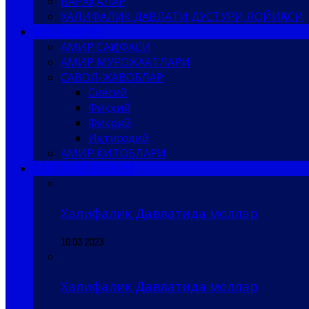
ВАРАҚАЛАР
ХАЛИФАЛИК ДАВЛАТИ ДУСТУРИ ЛОЙИҲАСИ
ҲИЗБ АМИРИ
АМИР САҲИФАСИ
АМИР МУРОЖААТЛАРИ
САВОЛ-ЖАВОБЛАР
Сиёсий
Фиқҳий
Фикрий
Иқтисодий
АМИР КИТОБЛАРИ
САҚОФИЙ БЎЛИМ
Халифалик Давлатида моллар
10.03.2023
Халифалик Давлатида моллар