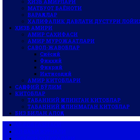
ҲИЗБ АМИРЛАРИ
МАТБУОТ БАЁНОТИ
ВАРАҚАЛАР
ХАЛИФАЛИК ДАВЛАТИ ДУСТУРИ ЛОЙИ
ҲИЗБ АМИРИ
АМИР САҲИФАСИ
АМИР МУРОЖААТЛАРИ
САВОЛ-ЖАВОБЛАР
Сиёсий
Фиқҳий
Фикрий
Иқтисодий
АМИР КИТОБЛАРИ
САҚОФИЙ БЎЛИМ
КИТОБЛАР
ТАБАННИЙ ҚИЛИНГАН КИТОБЛАР
ТАБАННИЙ ҚИЛИНМАГАН КИТОБЛАР
БИЗ БИЛАН АЛОҚА
АР-РОЯ ГАЗЕТАСИ
АЛ-ВАЪЙ ЖУРНАЛИ
ЗИНДОН ХОТИРАЛАРИ