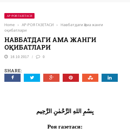
АР-РОЯ ГАЗЕТАСИ
Home
›
АР-РОЯ ГАЗЕТАСИ
›
Навбатдаги Ҳама жанги
оқибатлари
НАВБАТДАГИ ҲАМА ЖАНГИ
ОҚИБАТЛАРИ
16.10.2017
0
SHARE:
بِسْمِ اللهِ الرَّحْمٰنِ الرَّحِيم
Роя газетаси: