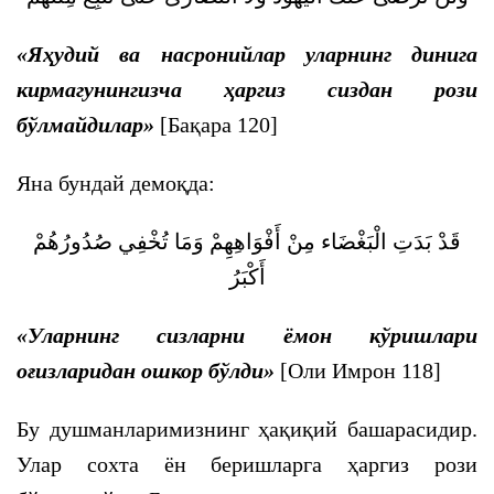
«Яҳудий ва насронийлар уларнинг динига
кирмагунингизча ҳаргиз сиздан рози
бўлмайдилар»
[Бақара 120]
Яна бундай демоқда:
قَدْ بَدَتِ الْبَغْضَاء مِنْ أَفْوَاهِهِمْ وَمَا تُخْفِي صُدُورُهُمْ
أَكْبَرُ
«Уларнинг сизларни ёмон кўришлари
оғизларидан ошкор бўлди
»
[Оли Имрон 118]
Бу душманларимизнинг ҳақиқий башарасидир.
Улар сохта ён беришларга ҳаргиз рози