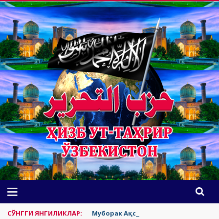
СЎНГГИ ЯНГИЛИКЛАР:
Муборак Ақсонинг яҳудийлардан т