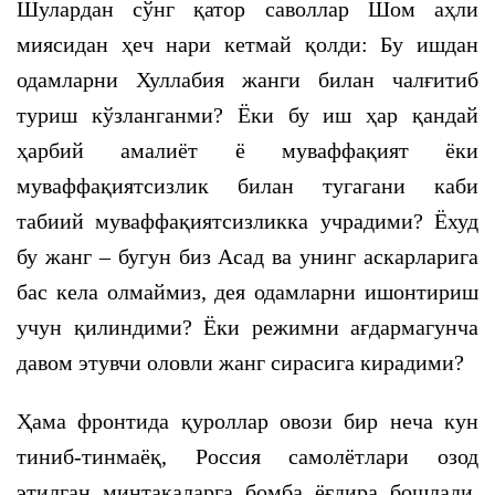
Шулардан сўнг қатор саволлар Шом аҳли
миясидан ҳеч нари кетмай қолди: Бу ишдан
одамларни Хуллабия жанги билан чалғитиб
туриш кўзланганми? Ёки бу иш ҳар қандай
ҳарбий амалиёт ё муваффақият ёки
муваффақиятсизлик билан тугагани каби
табиий муваффақиятсизликка учрадими? Ёхуд
бу жанг – бугун биз Асад ва унинг аскарларига
бас кела олмаймиз, дея одамларни ишонтириш
учун қилиндими? Ёки режимни ағдармагунча
давом этувчи оловли жанг сирасига кирадими?
Ҳама фронтида қуроллар овози бир неча кун
тиниб-тинмаёқ, Россия самолётлари озод
этилган минтақаларга бомба ёғдира бошлади.