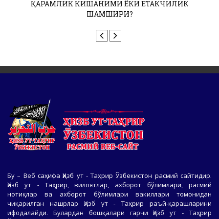
ҚАРАМЛИК КИШАНИМИ ЁКИ ЕТАКЧИЛИК
ШАМШИРИ?
Бу – Веб саҳифа Ҳизб ут - Таҳрир Ўзбекистон расмий сайтидир.
Ҳизб ут - Таҳрир, вилоятлар, ахборот бўлимлари, расмий
нотиқлар ва ахборот бўлимлари вакиллари томонидан
чиқарилган нашрлар Ҳизб ут - Таҳрир раъй-қарашларини
ифодалайди. Булардан бошқалари гарчи Ҳизб ут - Таҳрир