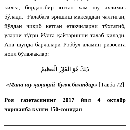
қилса, бирдан-бир ютган ҳам шу аҳлимиз
бўлади. Ғалабага эришиш мақсаддан чалғиган,
йўлдан чиқиб кетган етакчиларни тўхтатиб,
уларни тўғри йўлга қайтаришни талаб қилади.
Ана шунда барчалари Роббул аламин ризосига
ноил бўлажаклар:
ذَلِكَ هُوَ الْفَوْزُ الْعَظِيمُ
«
Мана шу
ҳ
ақиқий
–
буюк бахтдир
»
[Тавба 72]
Роя газетасининг 2017 йил 4 октябр
чоршанба кунги 150-сонидан