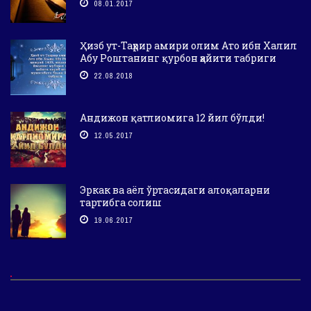
08.01.2017
Ҳизб ут-Таҳрир амири олим Ато ибн Халил
Абу Роштанинг қурбон ҳайити табриги
22.08.2018
Андижон қатлиомига 12 йил бўлди!
12.05.2017
Эркак ва аёл ўртасидаги алоқаларни
тартибга солиш
19.06.2017