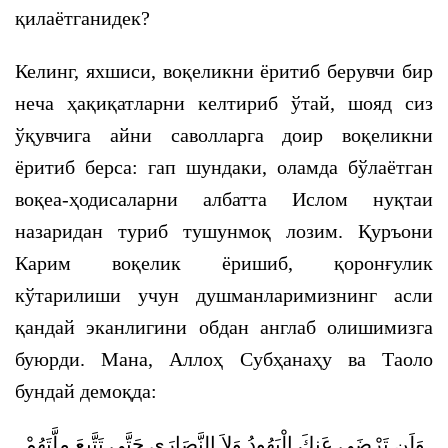
қилаётганидек?
Келинг, яхшиси, воқеликни ёритиб берувчи бир
неча ҳақиқатларни келтириб ўтай, шояд сиз
ўқувчига айни саволларга доир воқеликни
ёритиб берса: гап шундаки, оламда бўлаётган
воқеа-ҳодисаларни албатта Ислом нуқтаи
назаридан туриб тушунмоқ лозим. Қуръони
Карим воқелик ёришиб, қоронғулик
кўтарилиши учун душманларимизнинг асли
қандай эканлигини обдан англаб олишимизга
буюрди. Мана, Аллоҳ Субҳанаҳу ва Таоло
бундай демоқда:
وَلَن تَرْضَى عَنكَ الْيَهُودُ وَلاَ النَّصَارَى حَتَّى تَتَّبِعَ مِلَّتَهُمْ