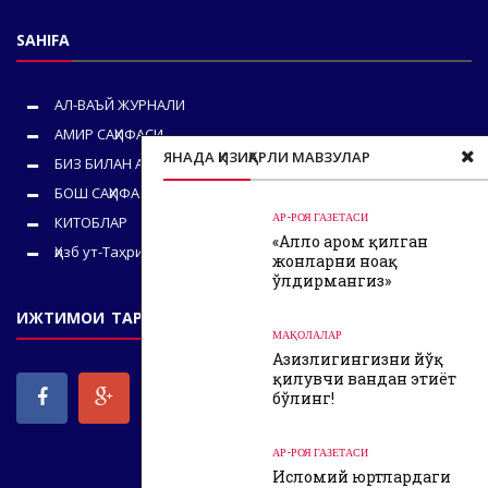
SAHIFA
АЛ-ВАЪЙ ЖУРНАЛИ
АМИР САҲИФАСИ
ЯНАДА ҚИЗИҚАРЛИ МАВЗУЛАР
БИЗ БИЛАН АЛОҚА
БОШ САҲИФА
АР-РОЯ ГАЗЕТАСИ
КИТОБЛАР
«Аллоҳ ҳаром қилган
Ҳизб ут-Таҳрир
жонларни ноҳақ
ўлдирмангиз»
ИЖТИМОИ ТАРМОҚЛАРИМИЗ
МАҚОЛАЛАР
Азизлигингизни йўқ
қилувчи ваҳндан эҳтиёт
бўлинг!
АР-РОЯ ГАЗЕТАСИ
Исломий юртлардаги