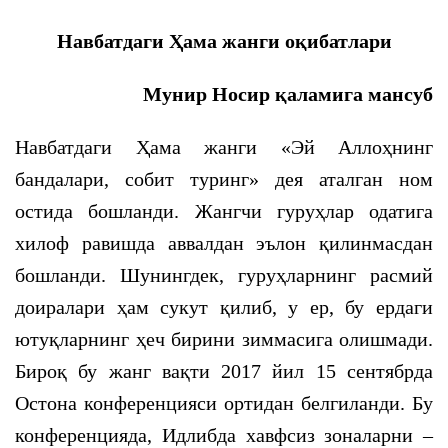
Навбатдаги Ҳама жанги оқибатлари
Мунир Носир қаламига мансуб
Навбатдаги Ҳама жанги «Эй Аллоҳнинг
бандалари, собит туринг» дея аталган ном
остида бошланди. Жангчи гуруҳлар одатига
хилоф равишда аввалдан эълон қилинмасдан
бошланди. Шунингдек, гуруҳларнинг расмий
доиралари ҳам сукут қилиб, у ер, бу ердаги
ютуқларнинг ҳеч бирини зиммасига олишмади.
Бироқ бу жанг вақти 2017 йил 15 сентябрда
Остона конференцияси ортидан белгиланди. Бу
конференцияда, Идлибда хавфсиз зоналарни –