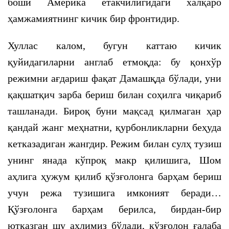
боши Америка етакчилигидаги халқаро
ҳамжамиятнинг кичик бир фронтидир.
Хуллас калом, бугун каттаю кичик
қуйидагиларни англаб етмоқда: бу қонхўр
режимни ағдариш фақат Дамашқда бўлади, уни
қақшатқич зарба бериш билан соҳилга чиқариб
ташланади. Бироқ буни мақсад қилмаган ҳар
қандай жанг меҳнатни, қурбонликларни беҳуда
кетказадиган жангдир. Режим билан сулҳ тузиш
унинг янада кўпроқ макр қилишига, Шом
аҳлига ҳужум қилиб қўзғолонга барҳам бериш
учун режа тузишига имконият беради…
Қўзғолонга барҳам берилса, бирдан-бир
ютқазган шу аҳлимиз бўлади, қўзғолон ғалаба