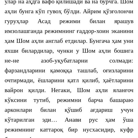
улар на аҳдга вафо қилишади ва на бурчга. Шом
аҳли бунга кўп гувоҳ бўлди. Айрим қўзғолончи
гуруҳлар Асад режими билан ярашув
имзолашганда режимнинг ғаддор-хоин эканини
ҳам Шом аҳли англаб етдилар. Бунгача ҳам уни
яхши билардилар, чунки у Шом аҳли бошига
не-не азоб-уқубатларни солмади:
фарзандларини қамоққа ташлаб, оғизларини
очтирмади, ёшларини қатл қилиб, ҳаётларини
вайрон қилди. Негаки, Шом аҳли яланғоч
кўксини тутиб, режимни барча башараю
арконлари билан қўшиб ағдариш учун
кўтарилган эди… Анави рус ҳам ўша
режимнинг каттароқ бир нусхасидир, куфр