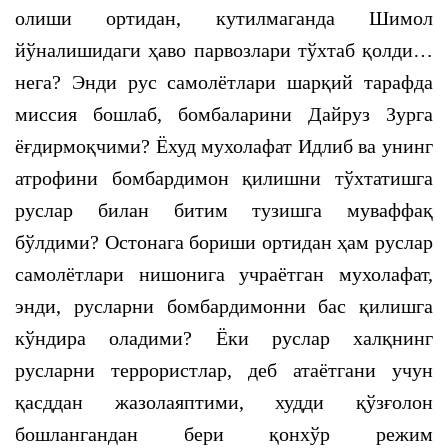
олиши ортидан, кутилмаганда Шимол
йўналишидаги ҳаво парвозлари тўхтаб қолди…
нега? Энди рус самолётлари шарқий тарафда
миссия бошлаб, бомбаларини Дайруз Зурга
ёғдирмоқчими? Ёхуд мухолафат Идлиб ва унинг
атрофини бомбардимон қилишни тўхтатишга
руслар билан битим тузишга муваффақ
бўлдими? Остонага бориши ортидан ҳам руслар
самолётлари нишонига учраётган мухолафат,
энди, русларни бомбардимонни бас қилишга
кўндира оладими? Ёки руслар халқнинг
русларни террористлар, деб атаётгани учун
қасддан жазолаяптими, худди қўзғолон
бошлангандан бери қонхўр режим