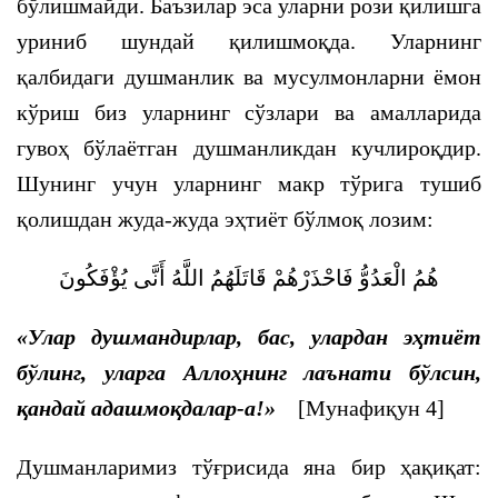
бўлишмайди. Баъзилар эса уларни рози қилишга
уриниб шундай қилишмоқда. Уларнинг
қалбидаги душманлик ва мусулмонларни ёмон
кўриш биз уларнинг сўзлари ва амалларида
гувоҳ бўлаётган душманликдан кучлироқдир.
Шунинг учун уларнинг макр тўрига тушиб
қолишдан жуда-жуда эҳтиёт бўлмоқ лозим:
هُمُ الْعَدُوُّ فَاحْذَرْهُمْ قَاتَلَهُمُ اللَّهُ أَنَّى يُؤْفَكُونَ
«Улар душмандирлар, бас, улардан эҳтиёт
бўлинг, уларга Аллоҳнинг лаънати бўлсин,
қандай адашмоқдалар-а!»
[Мунафиқун 4]
Душманларимиз тўғрисида яна бир ҳақиқат: