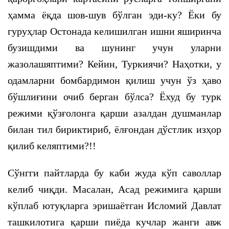
ҳамма ёқда шов-шув бўлган эди-ку? Ёки бу
гуруҳлар Остонада келишилган ишни яширинча
бузишдими ва шунинг учун уларни
жазолашяптими? Кейин, Туркиячи? Наҳотки, у
одамларни бомбардимон қилиш учун ўз ҳаво
бўшлиғини очиб берган бўлса? Ёхуд бу турк
режими қўзғолонга қарши азалдан душманлар
билан тил бириктириб, ёлғондан дўстлик изҳор
қилиб келяптими?!!
Сўнгги пайтларда бу каби жуда кўп саволлар
келиб чиқди. Масалан, Асад режимига қарши
кўплаб ютуқларга эришаётган Исломий Давлат
ташкилотига қарши пиёда кучлар жанги авж