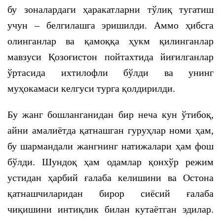
бу зоналардаги ҳаракатларни тўлиқ тугатиш
учун – белгилашга эришилди. Аммо ҳибсга
олинганлар ва қамоққа ҳукм қилинганлар
мавзуси Қозоғистон пойтахтида йиғилганлар
ўртасида ихтилофли бўлди ва унинг
муҳокамаси келгуси турга қолдирилди.
Бу жанг бошланганидан бир неча кун ўтибоқ,
айни амалиётда қатнашган гуруҳлар номи ҳам,
бу шармандали жангнинг натижалари ҳам фош
бўлди. Шундоқ ҳам одамлар қонхўр режим
устидан ҳарбий ғалаба келишини ва Остона
қатнашчиларидан бирор сиёсий ғалаба
чиқишини интиқлик билан кутаётган эдилар.