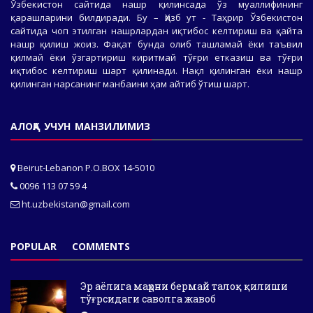
Ўзбекистон сайтида нашр қилинсада ўз муаллифининг
қарашларини билдиради. Бу – Ҳизб ут - Таҳрир Ўзбекистон
сайтида чоп этилган нашрлардан иқтибос келтириш ва қайта
нашр қилиш жоиз. Фақат бунда олиб ташламай ёки таъвил
қилмай ёки ўзгартириш киритмай тўғри етказиш ва тўғри
иқтибос келтириш шарт қилинади. Нақл қилинган ёки нашр
қилинган нарсанинг манбаини ҳам айтиб ўтиш шарт.
АЛОҚА УЧУН МАНЗИЛИМИЗ
Beirut-Lebanon P.O.BOX 14-5010
0096 113 07 59 4
ht.uzbekistan@gmail.com
POPULAR
COMMENTS
Эр аёлига маҳрни бермай талоқ қилиши
тўғрсидаги саволга жавоб