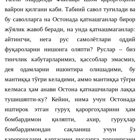
вайрон қилгани каби. Табиий савол туғилади ва
бу саволларга на Остонада қатнашганлар бирор
жўялик жавоб беради, на унда қатнашмаганлар:
айтингчи, нега рус самолётлари оддий
фуқароларни нишонга оляпти? Руслар – биз
тинчлик кабутарларимиз, қассоблар эмасмиз,
дея одамларни ишонтира олишадими, бу
мантиққа тўғри келадими, аммо мантиққа тўғри
келмаса ҳам анави Остона қатнашчилари лаққа
тушишяпти-ку? Кейин, нима учун Остонада
иштирок этган гуруҳ қароргоҳларини ҳам
бомбардимон қиляпти, ахир, гуруҳлар
бомбардимондан сақланиш учун ўз
қароргоҳлари картасини русларга топширгани