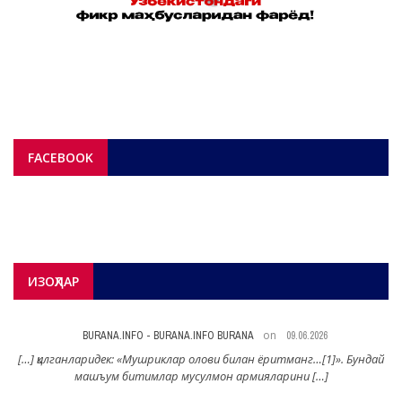
FACEBOOK
ИЗОҲЛАР
on
BURANA.INFO - BURANA.INFO BURANA
09.06.2026
н
[…] қилганларидек: «Мушриклар олови билан ёритманг…[1]». Бундай
машъум битимлар мусулмон армияларини […]