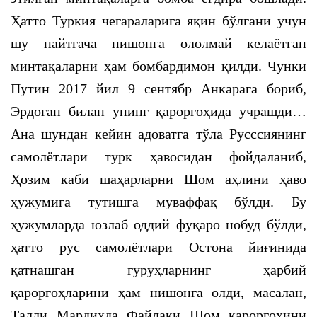
Ҳатто Туркия чегараларига яқин бўлгани учун
шу пайтгача нишонга ололмай келаётган
минтақаларни ҳам бомбардимон қилди. Чунки
Путин 2017 йил 9 сентябр Анкарага бориб,
Эрдоган билан унинг қароргоҳида учрашди…
Ана шундан кейин адоватга тўла Русссиянинг
самолётлари турк ҳавосидан фойдаланиб,
Ҳозим каби шаҳарларни Шом аҳлини ҳаво
ҳужумига тутишга муваффақ бўлди. Бу
ҳужумларда юзлаб оддий фуқаро нобуд бўлди,
ҳатто рус самолётлари Остона йиғинида
қатнашган гуруҳларнинг ҳарбий
қароргоҳларини ҳам нишонга олди, масалан,
Талли Мардихда Файлақи Шом қароргоҳини