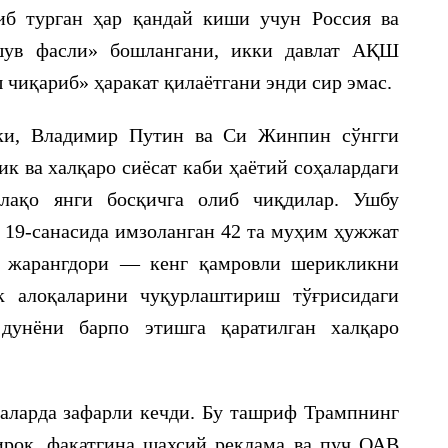
иб турган ҳар қандай киши учун Россия ва
шув фасли» бошлангани, икки давлат АҚШ
 чиқариб» ҳаракат қилаётгани энди сир эмас.
аки, Владимир Путин ва Си Жинпин сўнгги
ик ва халқаро сиёсат каби ҳаётий соҳалардаги
лақо янги босқичга олиб чиқдилар. Ушбу
 19-санасида имзоланган 42 та муҳим ҳужжат
г жарангдори — кенг қамровли шерикликни
 алоқаларини чуқурлаштириш тўғрисидаги
дунёни барпо этишга қаратилган халқаро
аларда зафарли кечди. Бу ташриф Трампнинг
ироқ, фақатгина шахсий реклама ва пуч ОАВ