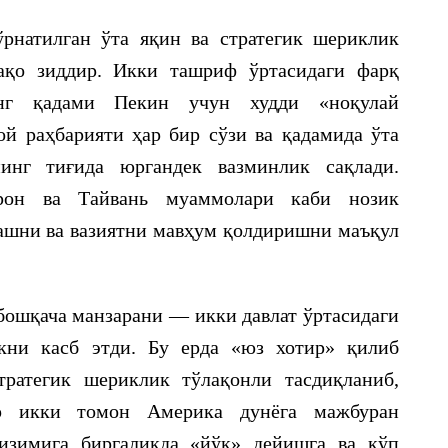
рнатилган ўта яқин ва стратегик шериклик
ақо зиддир. Икки ташриф ўртасидаги фарқ
инг қадами Пекин учун худди «ноқулай
й раҳбарияти ҳар бир сўзи ва қадамида ўта
нинг тиғида юргандек вазминлик сақлади.
Эрон ва Тайвань муаммолари каби нозик
ашни ва вазиятни мавҳум қолдиришни маъқул
ошқача манзарани — икки давлат ўртасидаги
кни касб этди. Бу ерда «юз хотир» қилиб
тратегик шериклик тўлақонли тасдиқланиб,
ар икки томон Америка дунёга мажбуран
изимига биргаликда «йўқ» дейишга ва кўп