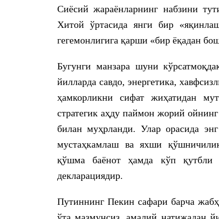
Сиёсий жараёнларнинг набзини тут
Хитой ўртасида янги бир «яқинла
гегемонлигига қарши «бир ёқадан бош
Бугунги манзара шуни кўрсатмоқд
йилларда савдо, энергетика, хавфсизл
ҳамкорликни сифат жиҳатидан мут
стратегик аҳду паймон жорий ойнинг
билан муҳрланди. Улар орасида эн
мустаҳкамлаш ва яхши қўшничилик
қўшма баёнот ҳамда кўп қутбли 
декларациядир.
Путиннинг Пекин сафари барча жабҳ
ўта мазмунсиз, амалий натижадан й