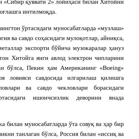
и «Сибир қуввати 2» лойиҳаси билан Хитойни
боғлашга интилмоқда.
шингтон ўртасидаги муносабатларда «музлаш»
гия ва савдо соҳасидаги мулоқотлар, айниқса,
таллар экспорти бўйича музокаралар ҳануз
тон Хитойга янги авлод электрон чипларини
ан бўлса, Пекин ҳам Американинг «Boeing»
оя ловияси савдосида илгарилаш қилишга
овлари ва савдо чекловлари борасидаги
тасидаги ишончсизлик деворини янада
а билан муносабатларда ўта совуқ ва ҳар бир
икни танлаган бўлса, Россия билан «иссиқ ва