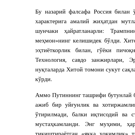
Бу назарий фалсафа Россия билан ў
характерига амалий жиҳатдан мутл
шунчаки ҳайратланарли: Трампн
меҳмон»нинг келишидек бўлди. Хито
эҳтиёткорлик билан, гўёки пичоқ
Технология, савдо занжирлари, 
нуқталарда Хитой томони сукут сақл
кўрди.
Аммо Путиннинг ташрифи бутунлай б
ажиб бир уйғунлик ва хотиржамли
ўтирилмади, балки иқтисодий ва с
мустаҳкамланди. Энг муҳими, ҳ
тиқиштираётган «якка ҳокимлик» т