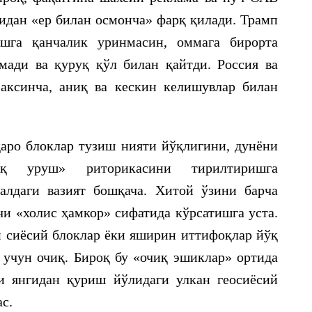
идан «ер билан осмонча» фарқ қилади. Трамп
шга қанчалик уринмасин, оммага бирорта
мади ва қуруқ қўл билан қайтди. Россия ва
 аксинча, аниқ ва кескин келишувлар билан
аро блоклар тузиш нияти йўқлигини, дунёни
уқ уруш» риторикасини тирилтиришга
алдаги вазият бошқача. Хитой ўзини барча
чи «холис ҳамкор» сифатида кўрсатишга уста.
й сиёсий блоклар ёки яширин иттифоқлар йўқ
учун очиқ. Бироқ бу «очиқ эшиклар» ортида
и янгидан қуриш йўлидаги улкан геосиёсий
с.