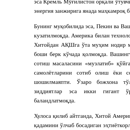
эса Кремль Мўғилистон орқали ўтувч
энергия занжирига янада маҳкамроқ 
Бунинг муқобилида эса, Пекин ва Ва
кузатилмоқда. Америка билан техноло
Хитойдан АҚШга ўта муҳим нодир ме
боши берк кўчада қолмоқда. Вашинг
сотиш масаласини «музлатиб» қўйг
самолётларини сотиб олиш ёки с
шошилмаяпти. Ўзаро божхона тўл
зиддиятлар эса икки гигант ўр
баландлатмоқда.
Хулоса қилиб айтганда, Хитой Америк
қадамини ўлчаб босадиган эҳтиёткорл