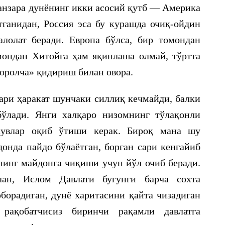
манзара дунёнинг икки асосий қутб — Америка
ганидан, Россия эса бу курашда очиқ-ойдин
лолат беради. Европа бўлса, бир томондан
ондан Хитойга ҳам яқинлаша олмай, тўртта
 оролча» қидириш билан овора.
сари ҳаракат шунчаки силлиқ кечмайди, балки
бўлади. Янги халқаро низомнинг тўлақонли
сувлар оқиб ўтиши керак. Бироқ мана шу
донда пайдо бўлаётган, борган сари кенгайиб
тнинг майдонга чиқиши учун йўл очиб беради.
ан, Ислом Давлати бугунги барча сохта
борадиган, дунё харитасини қайта чизадиган
рақобатчисиз биринчи рақамли давлатга