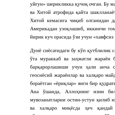
уйғун» шерикликка қучоқ очган. Бу 
ва Хитой атрофида қайта шаклланаёт
Хитой кемасига чиқиб олганидан да
Америкадан узоқлашиб, иккинчи том
йирик куч орасида ўзи учун «хавфсиз
Дунё сиёсатидаги бу кўп қутблилик 
ўта мураккаб ва заҳматли жараён 
барқарорлашиши учун ҳали анча 
геосиёсий жараёнлар ва халқаро май
бораётган «ёриқлар» янги бир қудра
Ана ўшанда, Аллоҳнинг изни бил
мувозанатларни остин-устун қилиб ю
ва халқаро миқёсда ҳеч қандай 