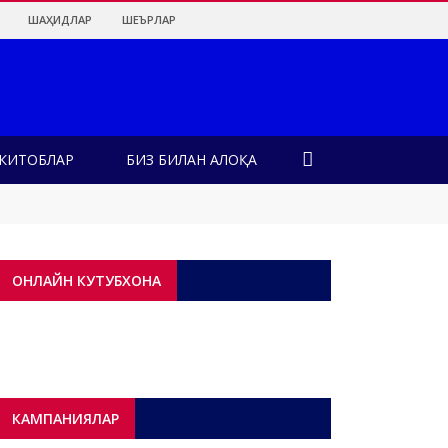
ШАҲИДЛАР
ШЕЪРЛАР
КИТОБЛАР
БИЗ БИЛАН АЛОҚА
қдалар?!
н?
ОНЛАЙН КУТУБХОНА
КАМПАНИЯЛАР