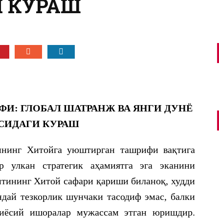
 КУРАШ
ФИ:
ГЛОБАЛ ШАТРАНЖ ВА ЯНГИ ДУНЁ
СИДАГИ КУРАШ
ннинг Хитойга уюштирган ташрифи вақтига
ар улкан стратегик аҳамиятга эга эканини
тининг Хитой сафари қариши биланоқ, худди
дай тезкорлик шунчаки тасодиф эмас, балки
сиёсий ишоралар мужассам этган юришдир.