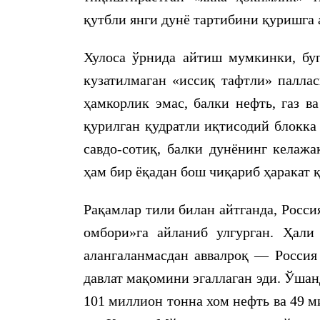
қутбли янги дунё тартибини қуришга 
Хулоса ўрнида айтиш мумкинки, буг
кузатилмаган «иссиқ тафтли» паллас
ҳамкорлик эмас, балки нефть, газ в
қурилган қудратли иқтисодий блокка
савдо-сотиқ, балки дунёнинг келаж
ҳам бир ёқадан бош чиқариб ҳаракат 
Рақамлар тили билан айтганда, Росс
омбори»га айланиб улгурган. Ҳал
алангаланмасдан аввалроқ — Россия 
давлат мақомини эгаллаган эди. Ўшан
101 миллион тонна хом нефть ва 49 м