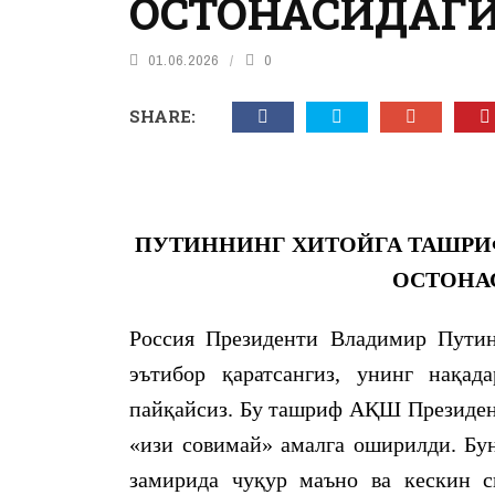
ОСТОНАСИДАГИ
01.06.2026
0
SHARE:
ПУТИННИНГ ХИТОЙГА ТАШРИ
ОСТОНА
Россия Президенти Владимир Пути
эътибор қаратсангиз, унинг нақад
пайқайсиз. Бу ташриф АҚШ Президен
«изи совимай» амалга оширилди. Бун
замирида чуқур маъно ва кескин 