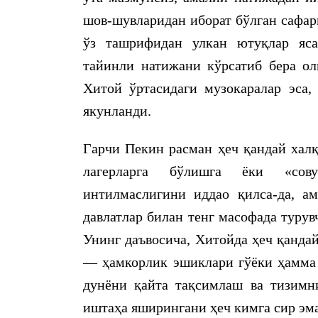
шов-шувларидан иборат бўлган сафар
ўз ташрифидан улкан ютуқлар яса
тайинли натижани кўрсатиб бера ол
Хитой ўртасидаги музокаралар эса,
якунланди.
Гарчи Пекин расман ҳеч қандай халқ
лагерларга бўлишга ёки «сов
интилмаслигини иддао қилса-да, ам
давлатлар билан тенг масофада турув
Унинг даъвосича, Хитойда ҳеч қанда
— ҳамкорлик эшиклари гўёки ҳамма 
дунёни қайта тақсимлаш ва тизимн
иштаҳа яширингани ҳеч кимга сир эма