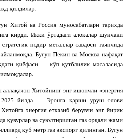
аҳд қилдилар.
ун Хитой ва Россия муносабатлари тарихда
ига кирди. Икки ўртадаги алоқалар шунчаки
а стратегик нодир металлар савдоси таянчида
 айланмоқда. Бугун Пекин ва Москва нафақат
акдаги қиёфаси — кўп қутблилик масаласида
қилмоқдалар.
ия аллақачон Хитойнинг энг ишончли «энергия
и 2025 йилда — Эронга қарши уруш олови
Хитойга энергия етказиб берувчи энг йирик
да қувурлар ва суюлтирилган газ орқали жами
иллиард куб метр газ экспорт қилинган. Бугун