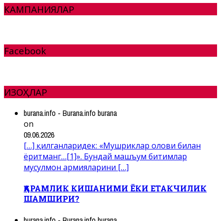
КАМПАНИЯЛАР
Facebook
ИЗОҲЛАР
burana.info - Burana.info burana
on
09.06.2026
[…] қилганларидек: «Мушриклар олови билан
ёритманг…[1]». Бундай машъум битимлар
мусулмон армияларини […]
ҚАРАМЛИК КИШАНИМИ ЁКИ ЕТАКЧИЛИК
ШАМШИРИ?
burana.info - Burana.info burana