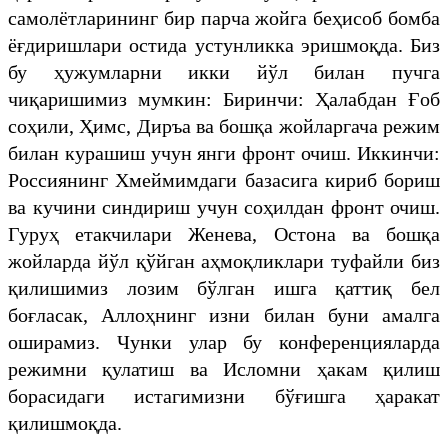
самолётларининг бир парча жойга беҳисоб бомба
ёғдиришлари остида устунликка эришмоқда. Биз
бу ҳужумларни икки йўл билан пучга
чиқаришимиз мумкин: Биринчи: Ҳалабдан Ғоб
соҳили, Ҳимс, Диръа ва бошқа жойларгача режим
билан курашиш учун янги фронт очиш. Иккинчи:
Россиянинг Хмеймимдаги базасига кириб бориш
ва кучини синдириш учун соҳилдан фронт очиш.
Гуруҳ етакчилари Женева, Остона ва бошқа
жойларда йўл қўйган аҳмоқликлари туфайли биз
қилишимиз лозим бўлган ишга қаттиқ бел
боғласак, Аллоҳнинг изни билан буни амалга
оширамиз. Чунки улар бу конференцияларда
режимни қулатиш ва Исломни ҳакам қилиш
борасидаги истагимизни бўғишга ҳаракат
қилишмоқда.