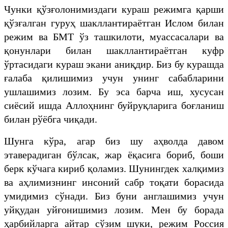
Чунки қўзғолонимиздаги кураш режимга қарши
қўзғалган гуруҳ шакллантираётган Ислом билан
режим ва БМТ ўз ташкилоти, муассасалари ва
қонунлари билан шакллантираётган куфр
ўртасидаги кураш экани аниқдир. Биз бу курашда
ғалаба қилишимиз учун унинг сабабларини
ушлашимиз лозим. Бу эса барча иш, хусусан
сиёсий ишда Аллоҳнинг буйруқларига боғланиш
билан рўёбга чиқади.
Шунга кўра, агар биз шу аҳволда давом
этаверадиган бўлсак, жар ёқасига бориб, боши
берк кўчага кириб қоламиз. Шунингдек халқимиз
ва аҳлимизнинг инсоний сабр тоқати борасида
умидимиз сўнади. Биз буни англашимиз учун
уйқудан уйғонишимиз лозим. Мен бу борада
ҳарбийларга айтар сўзим шуки, режим Россия