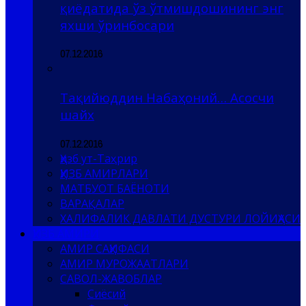
қиёдатида ўз ўтмишдошининг энг
яхши ўринбосари
07.12.2016
Тақийюддин Набаҳоний… Асосчи
шайх
07.12.2016
Ҳизб ут-Таҳрир
ҲИЗБ АМИРЛАРИ
МАТБУОТ БАЁНОТИ
ВАРАҚАЛАР
ХАЛИФАЛИК ДАВЛАТИ ДУСТУРИ ЛОЙИҲАСИ
ҲИЗБ АМИРИ
АМИР САҲИФАСИ
АМИР МУРОЖААТЛАРИ
САВОЛ-ЖАВОБЛАР
Сиёсий