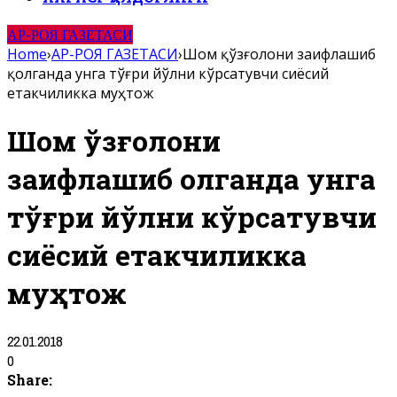
АР-РОЯ ГАЗЕТАСИ
Home
›
АР-РОЯ ГАЗЕТАСИ
›
Шом қўзғолони заифлашиб
қолганда унга тўғри йўлни кўрсатувчи сиёсий
етакчиликка муҳтож
Шом қўзғолони
заифлашиб қолганда унга
тўғри йўлни кўрсатувчи
сиёсий етакчиликка
муҳтож
22.01.2018
0
Share: