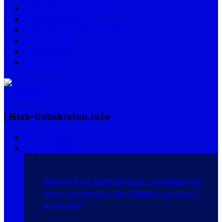
ЗИНДОН ХОТИРАЛАРИ
ХОС МАВЗУЛАР
БИРОДАРЛАР ҚИССАЛАРИ
МАҚОЛАЛАР
ШАҲИДЛАР
ШЕЪРЛАР
| Hizb-Uzbekiston.info
БОШ САҲИФА
ЯНГИЛИКЛАР
Мактаб ва боғчаларни таъмирлаш
учун аҳолидан пул йиғиш шаръан
жоизми?