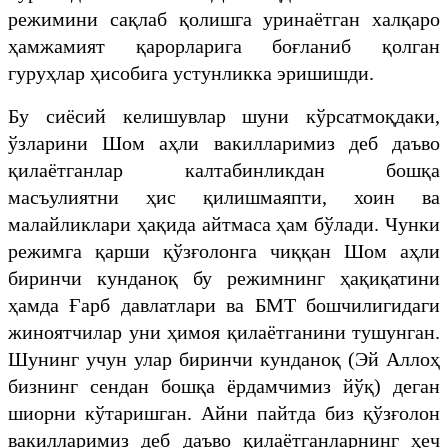
режимини сақлаб қолишга уринаётган халқаро
ҳамжамият қарорларига боғланиб қолган
гуруҳлар ҳисобига устунликка эришишди.
Бу сиёсий келишувлар шуни кўрсатмоқдаки,
ўзларини Шом аҳли вакилларимиз деб даъво
қилаётганлар калтабинликдан бошқа
масъулиятни ҳис қилишмаяпти, хоин ва
малайликлари ҳақида айтмаса ҳам бўлади. Чунки
режимга қарши қўзғолонга чиққан Шом аҳли
биринчи кунданоқ бу режимнинг ҳақиқатини
ҳамда Ғарб давлатлари ва БМТ бошчилигидаги
жиноятчилар уни ҳимоя қилаётганини тушунган.
Шунинг учун улар биринчи кунданоқ (Эй Аллоҳ
бизнинг сендан бошқа ёрдамчимиз йўқ) деган
шиорни кўтаришган. Айни пайтда биз қўзғолон
вакилларимиз деб даъво қилаётганларнинг ҳеч