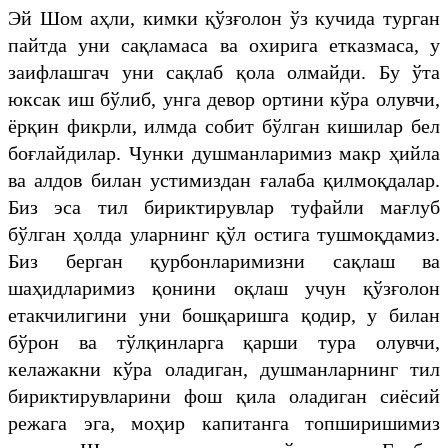
Эй Шом аҳли, кимки қўзғолон ўз кучида турган
пайтда уни сақламаса ва охирига етказмаса, у
заифлашгач уни сақлаб қола олмайди. Бу ўта
юксак иш бўлиб, унга девор ортини кўра олувчи,
ёрқин фикрли, илмда собит бўлган кишилар бел
боғлайдилар. Чунки душманларимиз макр ҳийла
ва алдов билан устимиздан ғалаба қилмоқдалар.
Биз эса тил бириктирувлар туфайли мағлуб
бўлган ҳолда уларнинг қўл остига тушмоқдамиз.
Биз берган қурбонларимизни сақлаш ва
шаҳидларимиз қонини оқлаш учун қўзғолон
етакчилигини уни бошқаришга қодир, у билан
бўрон ва тўлқинларга қарши тура олувчи,
келажакни кўра оладиган, душманларнинг тил
бириктирувларини фош қила оладиган сиёсий
режага эга, моҳир капитанга топширишимиз