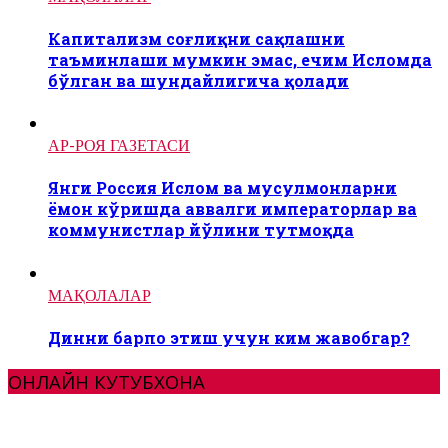
Капитализм соғлиқни сақлашни
таъминлаши мумкин эмас, ечим Исломда
бўлган ва шундайлигича қолади
АР-РОЯ ГАЗЕТАСИ
Янги Россия Ислом ва мусулмонларни
ёмон кўришда аввалги императорлар ва
коммунистлар йўлини тутмоқда
МАҚОЛАЛАР
Динни барпо этиш учун ким жавобгар?
ОНЛАЙН КУТУБХОНА