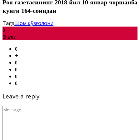
Роя газетасининг 2018 йил
10 январ
чоршанба
кунги 16
4-сонидан
Tags
Шом қўзғолони
0
Shares
0
+
0
0
0
0
Leave a reply