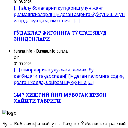
01.06.2026
[…] аёлу болаларни қутқариш учун жанг
қилмаяпсизлар?![1]» деган амрига бўйсуниш учун
уларда куч ҳам, имконият […]
ГЎДАКЛАР ФИҒОНИГА ТЎЛГАН ЯҲУД
ЗИНДОНЛАРИ
burana.info - Burana.info burana
on
31.05.2026
[…] шиорларини улуғласа, демак, бу
қалбидаги тақвосидан[1]» деган каломига содиқ
қолган ҳолда, байрам шукуҳини […]
1447 ҲИЖРИЙ ЙИЛ МУБОРАК ҚУРБОН
ҲАЙИТИ ТАБРИГИ
Бу – Веб саҳифа Ҳизб ут - Таҳрир Ўзбекистон расмий