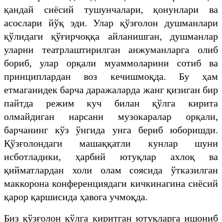
қандай сиёсий тушунчалари, қонунлари ва
асослари йўқ эди. Улар қўзғолон душманлари
қўлидаги қўғирчоққа айланишган, душманлар
уларни театрлаштирилган анжуманларга олиб
бориб, улар орқали муаммоларини сотиб ва
принциплардан воз кечишмоқда. Бу ҳам
етмаганидек барча даражаларда жанг қизиган бир
пайтда режим куч билан қўлга кирита
олмайдиган нарсани музокаралар орқали,
барчанинг кўз ўнгида унга бериб юборишди.
Қўзғолондаги машаққатли кунлар шуни
исботладики, ҳарбий ютуқлар ахлоқ ва
қийматлардан холи олам соясида ўтказилган
маккорона конференциядаги кичкинагина сиёсий
қарор қаршисида ҳавога учмоқда.
Биз қўзғолон қўлга киритган ютуқларга ишониб