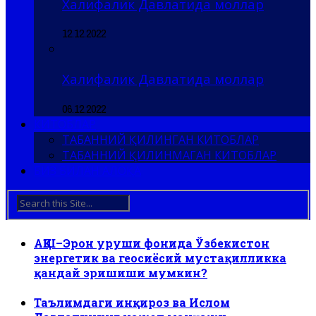
Халифалик Давлатида моллар
12.12.2022
Халифалик Давлатида моллар
06.12.2022
КИТОБЛАР
ТАБАННИЙ ҚИЛИНГАН КИТОБЛАР
ТАБАННИЙ ҚИЛИНМАГАН КИТОБЛАР
БИЗ БИЛАН АЛОҚА
АҚШ–Эрон уруши фонида Ўзбекистон
энергетик ва геосиёсий мустақилликка
қандай эришиши мумкин?
Таълимдаги инқироз ва Ислом