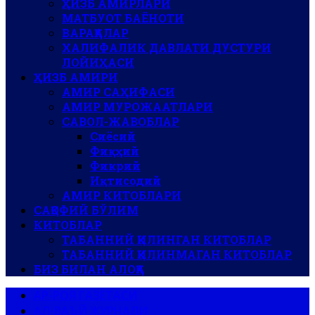
ҲИЗБ АМИРЛАРИ
МАТБУОТ БАЁНОТИ
ВАРАҚАЛАР
ХАЛИФАЛИК ДАВЛАТИ ДУСТУРИ
ЛОЙИҲАСИ
ҲИЗБ АМИРИ
АМИР САҲИФАСИ
АМИР МУРОЖААТЛАРИ
САВОЛ-ЖАВОБЛАР
Сиёсий
Фиқҳий
Фикрий
Иқтисодий
АМИР КИТОБЛАРИ
САҚОФИЙ БЎЛИМ
КИТОБЛАР
ТАБАННИЙ ҚИЛИНГАН КИТОБЛАР
ТАБАННИЙ ҚИЛИНМАГАН КИТОБЛАР
БИЗ БИЛАН АЛОҚА
АР-РОЯ ГАЗЕТАСИ
АЛ-ВАЪЙ ЖУРНАЛИ