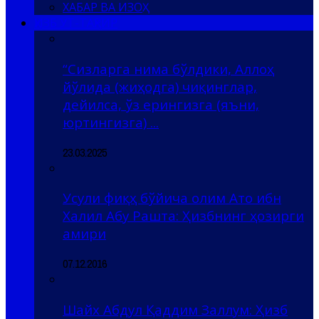
ХАБАР ВА ИЗОҲ
ҲИЗБ УТ-ТАҲРИР
“Сизларга нима бўлдики, Аллоҳ
йўлида (жиҳодга) чиқинглар,
дейилса, ўз ерингизга (яъни,
юртингизга) ...
23.03.2025
Усули фиқҳ бўйича олим Ато ибн
Халил Абу Рашта: Ҳизбнинг ҳозирги
амири
07.12.2016
Шайх Абдул Қаддим Заллум: Ҳизб