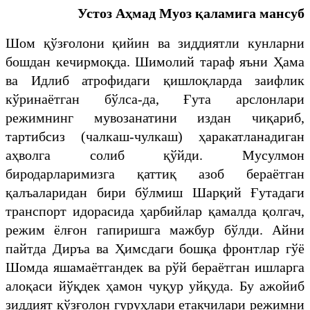
Устоз Аҳмад Муоз қаламига мансуб
Шом қўзғолони қийин ва зиддиятли кунларни
бошдан кечирмоқда. Шимолий тараф яъни Ҳама
ва Идлиб атрофидаги қишлоқларда заифлик
кўринаётган бўлса-да, Ғута арслонлари
режимнинг мувозанатини издан чиқариб,
тартибсиз (чалкаш-чулкаш) ҳаракатланадиган
аҳволга солиб қўйди. Мусулмон
биродарларимизга қаттиқ азоб бераётган
қалъаларидан бири бўлмиш Шарқий Ғутадаги
транспорт идорасида ҳарбийлар қамалда қолгач,
режим ёлғон гапиришга мажбур бўлди. Айни
пайтда Диръа ва Ҳимсдаги бошқа фронтлар гўё
Шомда яшамаётгандек ва рўй бераётган ишларга
алоқаси йўқдек ҳамон чуқур уйқуда. Бу ажойиб
зиддият қўзғолон гуруҳлари етакчилари режимни