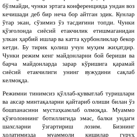
бўлмайди, чунки эртага конференцияда ундан воз
кечишади деб бир неча бор айтган эдик. Кунлар
ўтар экан, сўзимиз ўз тасдиғини топди. Чунки
қўзғолонда сиёсий етакчилик етишмаганидан
улкан ҳарбий ишлар ва катта қурбонликлар бекор
кетди. Бу тирик қолиш учун муҳим жиҳатдир.
Чунки режим кенг майдонларни бой бериши ва
барча майдонларда зарар кўришига қарамай
сиёсий етакчилиги унинг вужудини сақлаб
келмоқда.
Режимни тинимсиз қўллаб-қувватлаб туришлари
ва аксар минтақаларни қайтариб олиши билан ўз
бошпанасини мустаҳкамлаб олмоқда. Муаммо
қўзғолоннинг ботиллигида эмас, балки ундаги
шахсларни ўзгартириш лозим. Бизнинг
ҳолатимизда муаммоли кишилар гуруҳ