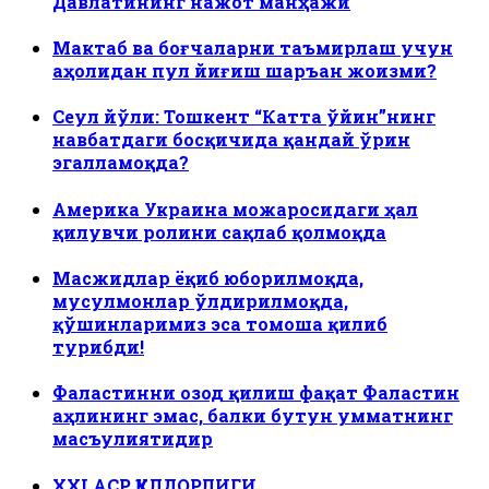
Давлатининг нажот манҳажи
Мактаб ва боғчаларни таъмирлаш учун
аҳолидан пул йиғиш шаръан жоизми?
Сеул йўли: Тошкент “Катта ўйин”нинг
навбатдаги босқичида қандай ўрин
эгалламоқда?
Америка Украина можаросидаги ҳал
қилувчи ролини сақлаб қолмоқда
Масжидлар ёқиб юборилмоқда,
мусулмонлар ўлдирилмоқда,
қўшинларимиз эса томоша қилиб
турибди!
Фаластинни озод қилиш фақат Фаластин
аҳлининг эмас, балки бутун умматнинг
масъулиятидир
ХХI АСР ҚУЛДОРЛИГИ