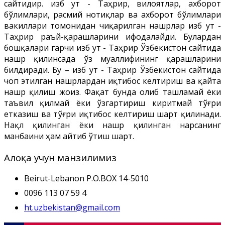
сайтидир. Ҳизб ут - Таҳрир, вилоятлар, ахборот
бўлимлари, расмий нотиқлар ва ахборот бўлимлари
вакиллари томонидан чиқарилган нашрлар Ҳизб ут -
Таҳрир раъй-қарашларини ифодалайди. Булардан
бошқалари гарчи Ҳизб ут - Таҳрир Ўзбекистон сайтида
нашр қилинсада ўз муаллифининг қарашларини
билдиради. Бу – Ҳизб ут - Таҳрир Ўзбекистон сайтида
чоп этилган нашрлардан иқтибос келтириш ва қайта
нашр қилиш жоиз. Фақат бунда олиб ташламай ёки
таъвил қилмай ёки ўзгартириш киритмай тўғри
етказиш ва тўғри иқтибос келтириш шарт қилинади.
Нақл қилинган ёки нашр қилинган нарсанинг
манбаини ҳам айтиб ўтиш шарт.
Алоқа учун манзилимиз
Beirut-Lebanon P.O.BOX 14-5010
0096 113 07 59 4
ht.uzbekistan@gmail.com