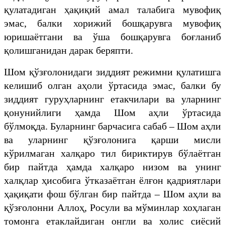
қулатадиган ҳақиқий амал талабига мувофиқ
эмас, балки хорижий бошқарувга мувофиқ
юришаётгани ва ўша бошқарувга боғланиб
қолишганидан дарак беряпти.
Шом қўзғолонидаги зиддият режимни қулатишга
келишиб олган аҳоли ўртасида эмас, балки бу
зиддият гуруҳларнинг етакчилари ва уларнинг
қонунийлиги ҳамда Шом аҳли ўртасида
бўлмоқда. Буларнинг барчасига сабаб – Шом аҳли
ва уларнинг қўзғолонига қарши мисли
кўрилмаган халқаро тил бириктирув бўлаётган
бир пайтда ҳамда халқаро низом ва унинг
халқлар ҳисобига ўтказаётган ёлғон қадриятлари
ҳақиқати фош бўлган бир пайтда – Шом аҳли ва
қўзғолонни Аллоҳ, Росули ва мўминлар хоҳлаган
томонга етаклайдиган онгли ва холис сиёсий