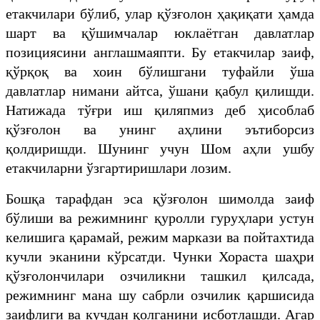
етакчилари бўлиб, улар қўзғолон ҳақиқати ҳамда
шарт ва қўшимчалар юклаётган давлатлар
позициясини англашмаяпти. Бу етакчилар заиф,
қўрқоқ ва хоин бўлишгани туфайли ўша
давлатлар нимани айтса, ўшани қабул қилишди.
Натижада тўғри иш қиляпмиз деб ҳисоблаб
қўзғолон ва унинг аҳлини эътиборсиз
қолдиришди. Шунинг учун Шом аҳли ушбу
етакчиларни ўзгартиришлари лозим.
Бошқа тарафдан эса қўзғолон шимолда заиф
бўлиши ва режимнинг қуролли гуруҳлари устун
келишига қарамай, режим маркази ва пойтахтида
кучли эканини кўрсатди. Чунки Хораста шаҳри
қўзғолончилари озчиликни ташкил қилсада,
режимнинг мана шу сабрли озчилик қаршисида
заифлиги ва кучдан қолганини исботлашди. Агар