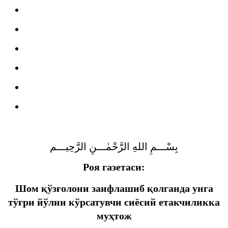
بِسْـــمِ اللهِ الرَّحْمٰـــنِ الرَّحِيـــم
Роя газетаси:
Шом қўзғолони заифлашиб қолганда унга
тўғри йўлни кўрсатувчи сиёсий етакчиликка
муҳтож