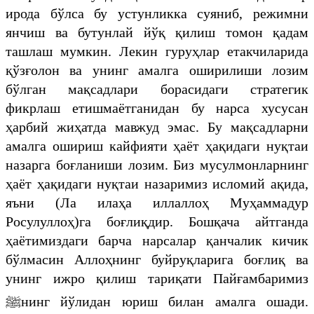
ирода бўлса бу устунликка суяниб, режимни
янчиш ва бутунлай йўқ қилиш томон қадам
ташлаш мумкин. Лекин гуруҳлар етакчиларида
қўзғолон ва унинг амалга оширилиши лозим
бўлган мақсадлари борасидаги стратегик
фикрлаш етишмаётганидан бу нарса хусусан
ҳарбий жиҳатда мавжуд эмас. Бу мақсадларни
амалга ошириш кайфияти ҳаёт ҳақидаги нуқтаи
назарга боғланиши лозим. Биз мусулмонларнинг
ҳаёт ҳақидаги нуқтаи назаримиз исломий ақида,
яъни (Ла илаҳа иллаллоҳ Муҳаммадур
Росулуллоҳ)га боғлиқдир. Бошқача айтганда
ҳаётимиздаги барча нарсалар қанчалик кичик
бўлмасин Аллоҳнинг буйруқларига боғлиқ ва
унинг ижро қилиш тариқати Пайғамбаримиз
ﷺнинг йўлидан юриш билан амалга ошади.