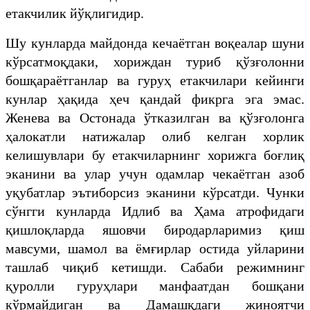
етакчилик йўқлигидир.
Шу кунларда майдонда кечаётган воқеалар шуни
кўрсатмоқдаки, хориждан туриб қўзғолонни
бошқараётганлар ва гуруҳ етакчилари кейинги
кунлар ҳақида ҳеч қандай фикрга эга эмас.
Женева ва Остонада ўтказилган ва қўзғолонга
ҳалокатли натижалар олиб келган хорлик
келишувлари бу етакчиларнинг хорижга боғлиқ
эканини ва улар учун одамлар чекаётган азоб
уқубатлар эътиборсиз эканини кўрсатди. Чунки
сўнгги кунларда Идлиб ва Ҳама атрофидаги
қишлоқларда яшовчи биродарларимиз қиш
мавсуми, шамол ва ёмғирлар остида уйларини
ташлаб чиқиб кетишди. Сабаби режимнинг
қуролли гуруҳлари манфаатдан бошқани
кўрмайдиган ва Дамашқдаги жиноятчи