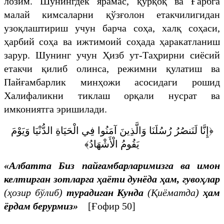
лозим. Шунингдек ярамас, қўрқоқ ва Ғарбга
малай кимсаларни қўзғолон етакчилигидан
узоқлаштириш учун барча соҳа, халқ соҳаси,
ҳарбий соҳа ва ижтимоий соҳада ҳаракатланиш
зарур. Шунинг учун Ҳизб ут-Таҳрирни сиёсий
етакчи қилиб олинса, режимни қулатиш ва
Пайғамбарлик минҳожи асосидаги рошид
Халифаликни тиклаш орқали нусрат ва
имкониятга эришилади.
﴿إِنَّا لَنَنصُرُ رُسُلَنَا وَالَّذِينَ آمَنُوا فِي الْحَيَاةِ الدُّنْيَا وَيَوْمَ
يَقُومُ الْأَشْهَادُ﴾
«
Албатта Биз пайғамбарларимизга ва имон
келтирган зотларга ҳаёти дунёда ҳам, гувоҳлар
(ҳозир бўлиб)
турадиган Кунда
(Қиёматда)
ҳам
ёрдам берурмиз
»
[Ғофир 50]