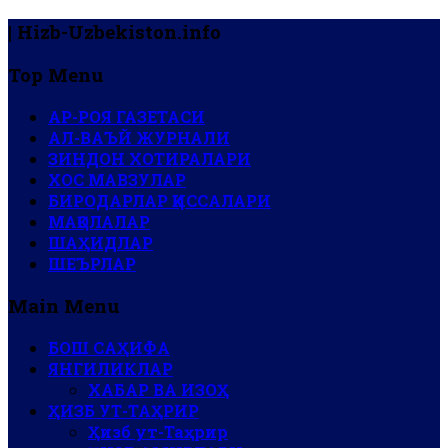
| Hizb-Uzbekiston.info
Top Menu
АР-РОЯ ГАЗЕТАСИ
АЛ-ВАЪЙ ЖУРНАЛИ
ЗИНДОН ХОТИРАЛАРИ
ХОС МАВЗУЛАР
БИРОДАРЛАР ҚИССАЛАРИ
МАҚОЛАЛАР
ШАҲИДЛАР
ШЕЪРЛАР
Main Menu
БОШ САҲИФА
ЯНГИЛИКЛАР
ХАБАР ВА ИЗОҲ
ҲИЗБ УТ-ТАҲРИР
Ҳизб ут-Таҳрир