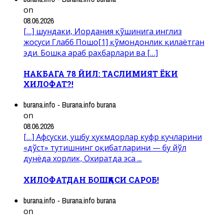
on
08.06.2026
[…] шундаки, Иордания қўшинига инглиз
жосуси Глабб Пошо[1] қўмондонлик қилаётган
эди. Бошқа араб раҳбарлари ва […]
НАКБАГА 78 ЙИЛ: ТАСЛИМИЯТ ЁКИ
ХИЛОФАТ?!
burana.info - Burana.info burana
on
08.06.2026
[…] Афсуски, ушбу ҳукмдорлар куфр кучларини
«дўст» тутишнинг оқибатларини — бу йўл
дунёда хорлик, Охиратда эса ...
ХИЛОФАТДАН БОШҚАСИ САРОБ!
burana.info - Burana.info burana
on