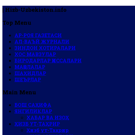
| Hizb-Uzbekiston.info
Top Menu
АР-РОЯ ГАЗЕТАСИ
АЛ-ВАЪЙ ЖУРНАЛИ
ЗИНДОН ХОТИРАЛАРИ
ХОС МАВЗУЛАР
БИРОДАРЛАР ҚИССАЛАРИ
МАҚОЛАЛАР
ШАҲИДЛАР
ШЕЪРЛАР
Main Menu
БОШ САҲИФА
ЯНГИЛИКЛАР
ХАБАР ВА ИЗОҲ
ҲИЗБ УТ-ТАҲРИР
Ҳизб ут-Таҳрир