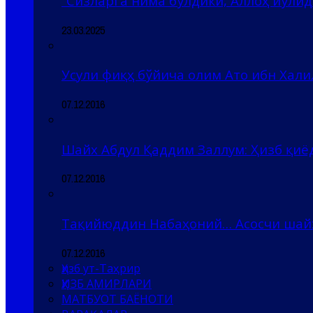
“Сизларга нима бўлдики, Аллоҳ йўлида
23.03.2025
Усули фиқҳ бўйича олим Ато ибн Хали
07.12.2016
Шайх Абдул Қаддим Заллум: Ҳизб қи
07.12.2016
Тақийюддин Набаҳоний… Асосчи шай
07.12.2016
Ҳизб ут-Таҳрир
ҲИЗБ АМИРЛАРИ
МАТБУОТ БАЁНОТИ