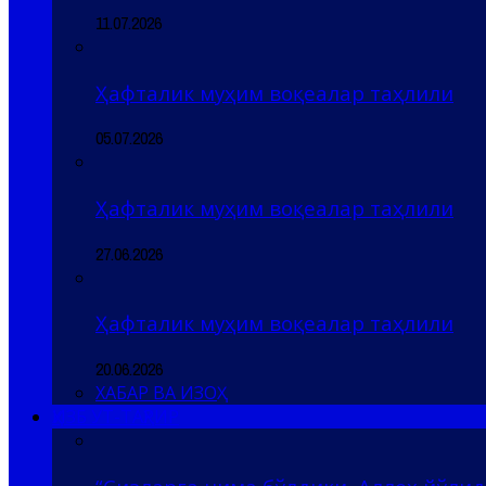
11.07.2026
Ҳафталик муҳим воқеалар таҳлили
05.07.2026
Ҳафталик муҳим воқеалар таҳлили
27.06.2026
Ҳафталик муҳим воқеалар таҳлили
20.06.2026
ХАБАР ВА ИЗОҲ
ҲИЗБ УТ-ТАҲРИР