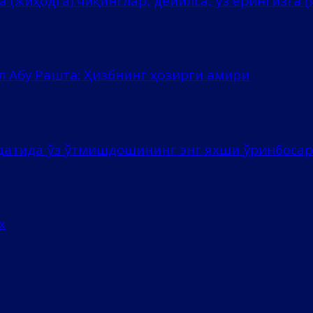
 (жиҳодга) чиқинглар, дейилса, ўз ерингизга (я
л Абу Рашта: Ҳизбнинг ҳозирги амири
ёдатида ўз ўтмишдошининг энг яхши ўринбоса
х