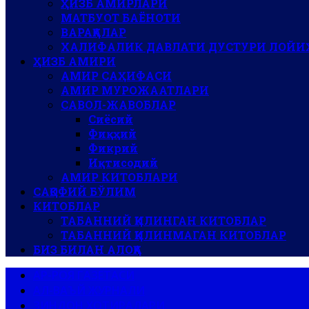
ҲИЗБ АМИРЛАРИ
МАТБУОТ БАЁНОТИ
ВАРАҚАЛАР
ХАЛИФАЛИК ДАВЛАТИ ДУСТУРИ ЛОЙИ
ҲИЗБ АМИРИ
АМИР САҲИФАСИ
АМИР МУРОЖААТЛАРИ
САВОЛ-ЖАВОБЛАР
Сиёсий
Фиқҳий
Фикрий
Иқтисодий
АМИР КИТОБЛАРИ
САҚОФИЙ БЎЛИМ
КИТОБЛАР
ТАБАННИЙ ҚИЛИНГАН КИТОБЛАР
ТАБАННИЙ ҚИЛИНМАГАН КИТОБЛАР
БИЗ БИЛАН АЛОҚА
АР-РОЯ ГАЗЕТАСИ
АЛ-ВАЪЙ ЖУРНАЛИ
ЗИНДОН ХОТИРАЛАРИ