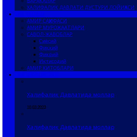
ВАРАҚАЛАР
ХАЛИФАЛИК ДАВЛАТИ ДУСТУРИ ЛОЙИҲАСИ
ҲИЗБ АМИРИ
АМИР САҲИФАСИ
АМИР МУРОЖААТЛАРИ
САВОЛ-ЖАВОБЛАР
Сиёсий
Фиқҳий
Фикрий
Иқтисодий
АМИР КИТОБЛАРИ
САҚОФИЙ БЎЛИМ
Халифалик Давлатида моллар
10.03.2023
Халифалик Давлатида моллар