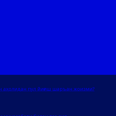
н аҳолидан пул йиғиш шаръан жоизми?