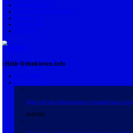
ХОС МАВЗУЛАР
БИРОДАРЛАР ҚИССАЛАРИ
МАҚОЛАЛАР
ШАҲИДЛАР
ШЕЪРЛАР
| Hizb-Uzbekiston.info
БОШ САҲИФА
ЯНГИЛИКЛАР
Мактаб ва боғчаларни таъмирлаш учу
04.08.2026