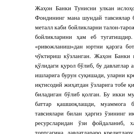
Жаҳон Банки Тунисни улкан ислоҳо
Фондининг мана шундай тавсиялар бе
металл каби бойликларни талон-тарож
бойликларини ҳам еб тугатишдир
«ривожланиш»дан юртни қарзга бот
чўктириш кўзланган. Жаҳон Банки 
қўлидаги қурол бўлиб, бу давлатлар 
ишларига бурун суқишади, уларни кр
иқтисодий жиҳатдан ўзларига тобе қ
биладиган бўлиб қолган. Бу икки му
баттар қашшоқлашди, муаммога 
тавсиялари билан ҳаргиз ўзининг и
ресурсларидан ўзи фойдаланиб, 
тортсагина, давлатлараро кредитлар