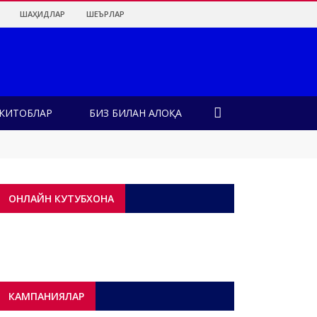
ШАҲИДЛАР
ШЕЪРЛАР
КИТОБЛАР
БИЗ БИЛАН АЛОҚА
қдалар?!
н?
ОНЛАЙН КУТУБХОНА
КАМПАНИЯЛАР