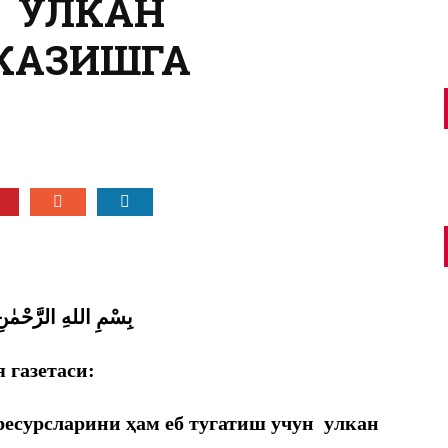
 УЛКАН
ТКАЗИШГА
بِسْمِ اللهِ الرَّحْمٰن
я газетаси:
есурсларини ҳам еб тугатиш учун улкан