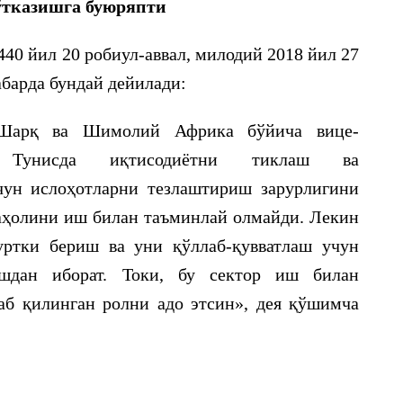
ўтказишга буюряпти
40 йил 20 робиул-аввал, милодий 2018 йил 27
барда бундай дейилади:
Шарқ ва Шимолий Африка бўйича вице-
 Тунисда иқтисодиётни тиклаш ва
ун ислоҳотларни тезлаштириш зарурлигини
 аҳолини иш билан таъминлай олмайди. Лекин
уртки бериш ва уни қўллаб-қувватлаш учун
ишдан иборат. Токи, бу сектор иш билан
аб қилинган ролни адо этсин», дея қўшимча