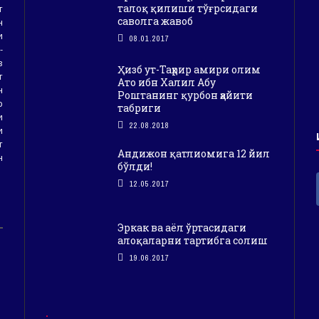
талоқ қилиши тўғрсидаги
т
саволга жавоб
н
и
08.01.2017
-
з
Ҳизб ут-Таҳрир амири олим
т
Ато ибн Халил Абу
н
Роштанинг қурбон ҳайити
р
табриги
и
22.08.2018
и
т
Андижон қатлиомига 12 йил
н
бўлди!
12.05.2017
Эркак ва аёл ўртасидаги
алоқаларни тартибга солиш
19.06.2017