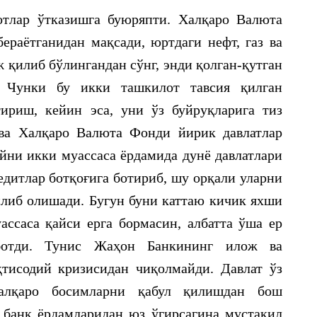
тлар ўтказишга буюряпти. Халқаро Валюта
раётганидан мақсади, юртдаги нефт, газ ва
 қилиб бўлингандан сўнг, энди қолган-қутган
. Чунки бу икки ташкилот тавсия қилган
ириш, кейин эса, уни ўз буйруқларига тиз
ва Халқаро Валюта Фонди йирик давлатлар
айни икки муассаса ёрдамида дунё давлатлари
едитлар ботқоғига ботириб, шу орқали уларни
илиб олишади. Бугун буни каттаю кичик яхши
ассаса қайси ерга бормасин, албатта ўша ер
ботди. Тунис Жаҳон Банкининг илож ва
қтисодий кризисидан чиқолмайди. Давлат ўз
халқаро босимларни қабул қилишдан бош
у банк ёрдамларидан юз ўгирсагина мустақил