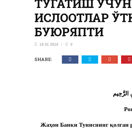
ТУГАТИШ УЧУН
ИСЛОҲОТЛАР Ў
БУЮРЯПТИ
19.01.2019
0
SHARE:
ِ الرَّحِيم
Ро
Жаҳон Банки Туниснинг қолган р