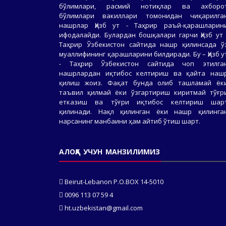
бўлимлари, расмий нотиқлар ва ахборо
бўлимлари вакиллари томонидан чиқарилга
нашрлар Ҳизб ут - Таҳрир раъй-қарашларин
ифодалайди. Булардан бошқалари гарчи Ҳизб ут 
Таҳрир Ўзбекистон сайтида нашр қилинсада ў
муаллифининг қарашларини билдиради. Бу – Ҳизб у
- Таҳрир Ўзбекистон сайтида чоп этилга
нашрлардан иқтибос келтириш ва қайта наш
қилиш жоиз. Фақат бунда олиб ташламай ёк
таъвил қилмай ёки ўзгартириш киритмай тўғр
етказиш ва тўғри иқтибос келтириш шар
қилинади. Нақл қилинган ёки нашр қилинга
нарсанинг манбаини ҳам айтиб ўтиш шарт.
АЛОҚА УЧУН МАНЗИЛИМИЗ
Beirut-Lebanon P.O.BOX 14-5010
0096 113 07 59 4
ht.uzbekistan@gmail.com