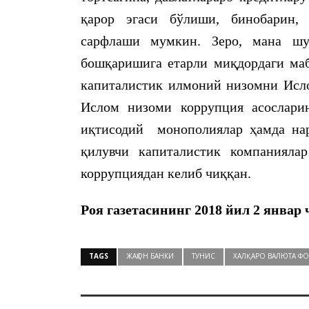
қарор эгаси бўлиши, бинобарин,
сарфлаши мумкин. Зеро, мана шу
бошқаришига етарли миқдордаги маб
капиталистик илмоний низомни Исло
Ислом низоми коррупция асосларин
иқтисодий монополиялар ҳамда нар
қилувчи капиталистик компанияла
коррупциядан келиб чиққан.
Роя газетасининг 2018 йил
2 январ
ч
TAGS
ЖАҲОН БАНКИ
ТУНИС
ХАЛҚАРО ВАЛЮТА Ф