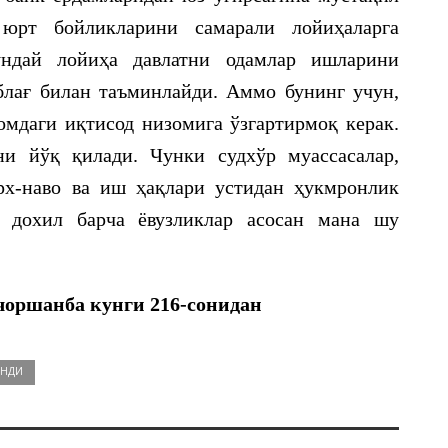
 юрт бойликларини самарали лойиҳаларга
ндай лойиҳа давлатни одамлар ишларини
лағ билан таъминлайди. Аммо бунинг учун,
мдаги иқтисод низомига ўзгартирмоқ керак.
и йўқ қилади. Чунки судхўр муассасалар,
х-наво ва иш ҳақлари устидан ҳукмронлик
р дохил барча ёвузликлар асосан мана шу
оршанба кунги 2
16-сонидан
ОНДИ