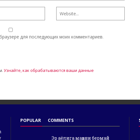
м браузере для последующих моих комментариев.
м.
Узнайте, как обрабатываются ваши данные
POPULAR
COMMENTS
й
Эр аёлига маҳрни бермай
т