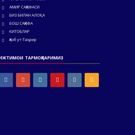
АМИР САҲИФАСИ
БИЗ БИЛАН АЛОҚА
БОШ САҲИФА
КИТОБЛАР
Ҳизб ут-Таҳрир
ИЖТИМОИ ТАРМОҚЛАРИМИЗ