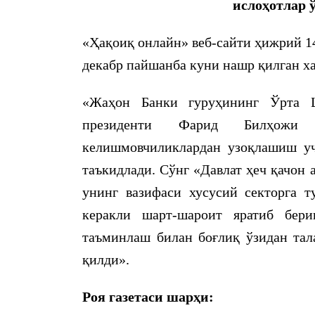
ислоҳотлар 
«Ҳақоиқ онлайн» веб-сайти ҳижрий 14
декабр пайшанба куни нашр қилган ха
«Жаҳон Банки гуруҳининг Ўрта 
президенти Фарид Билҳожи
келишмовчиликлардан узоқлашиш уч
таъкидлади. Сўнг «Давлат ҳеч қачон
унинг вазифаси хусусий секторга т
керакли шарт-шароит яратиб бер
таъминлаш билан боғлиқ ўзидан тал
қилди».
Роя газетаси шарҳи: