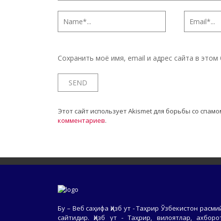
Сохранить моё имя, email и адрес сайта в это
Этот сайт использует Akismet для борьбы со спамо
комментариев
.
Бу – Веб саҳифа Ҳизб ут - Таҳрир Ўзбекистон расми
сайтидир. Ҳизб ут - Таҳрир, вилоятлар, ахборо