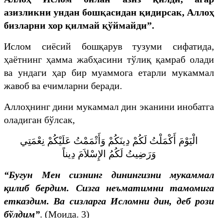
азизликни ундан бошқасидан қидирсак, Аллоҳ
бизларни хор қилмай қўймайди”.
Ислом сиёсий бошқарув тузуми сифатида,
ҳаётнинг ҳамма жабҳасини тўлиқ қамраб олади
ва ундаги ҳар бир муаммога етарли мукаммал
жавоб ва ечимларни беради.
Аллоҳнинг дини мукаммал дин эканини инобатга
оладиган бўлсак,
الْيَوْمَ أَكْمَلْتُ لَكُمْ دِينَكُمْ وَأَتْمَمْتُ عَلَيْكُمْ نِعْمَتِي
وَرَضِيتُ لَكُمُ الإِسْلاَمَ دِيناً
“Бугун Мен сизнинг динингизни мукаммал
қилиб бердим. Сизга неъматимни тамомига
етказдим. Ва сизларга Исломни дин, деб рози
бўлдим”
. (Моида. 3)