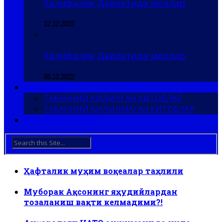
Халифалик Давлатида моллар
12.12.2022
Халифалик Давлатида моллар
06.12.2022
КИТОБЛАР
ТАБАННИЙ ҚИЛИНГАН КИТОБЛАР
ТАБАННИЙ ҚИЛИНМАГАН КИТОБЛАР
БИЗ БИЛАН АЛОҚА
Ҳафталик муҳим воқеалар таҳлили
Муборак Ақсонинг яҳудийлардан
тозаланиш вақти келмадими?!