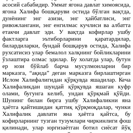
асосий сабабидир. Уммат ягона давлат химоясида,
ягона Халифа бошқаруви остида бўлган вақтда,
дунёнинг энг азизи, энг ҳайбатлиси, энг
ривожлангани, энг енгилмас кучлиси ва албатта
етакчи давлат эди. У вақтда кофирлар ушбу
фактларга эътиборларини қаратардилар,
билардиларки, бундай бошқарув остида, Халифа
рухсатисиз улар бемалол халқнинг бойликларини
ўзлаштира олмас эдилар. Бу холатда улар, бутун
ер юзи бўйлаб барча мусулмонларни бир
марказга, “ақида” деган марказга бирлаштирган
Ислом Халифалигидан қўрқувда яшадилар. Кеча
Халифаликдан шундай қўрқувда яшаган куфр
олами, бугунга келиб, ундан қўрқмай қўйди.
Шунинг билан бирга ушбу Халифаликни яна
ҳаётга қайтишидан қаттиқ қўрқмоқдалар, чунки
Халифалик давлати яна ҳаётга қайтса, бу
кофирларнинг тузган тузумлари чиркинлиги фош
қилинади, улар юргизаётган ботил сиёсат йўқ