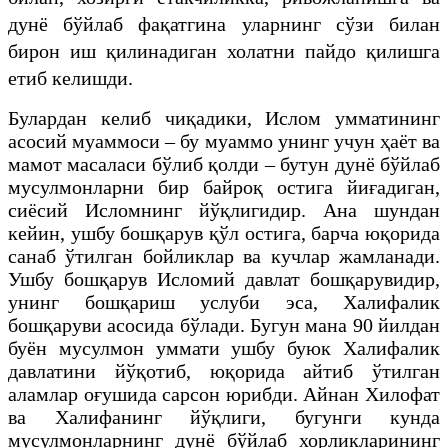
дунё бўйлаб фақатгина уларнинг сўзи билан
бирон иш қилинадиган холатни пайдо қилишга
етиб келишди.
Булардан келиб чиқадики, Ислом умматининг
асосий муаммоси – бу муаммо унинг учун ҳаёт ва
мамот масаласи бўлиб қолди – бутун дунё бўйлаб
мусулмонларни бир байроқ остига йиғадиган,
сиёсий Исломнинг йўқлигидир. Ана шундан
кейин, ушбу бошқарув қўл остига, барча юқорида
санаб ўтилган бойликлар ва кучлар жамланади.
Ушбу бошқарув Исломий давлат бошқарувидир,
унинг бошқариш услуби эса, Халифалик
бошқаруви асосида бўлади. Бугун мана 90 йилдан
буён мусулмон уммати ушбу буюк Халифалик
давлатини йўқотиб, юқорида айтиб ўтилган
аламлар оғушида сарсон юрибди. Айнан Хилофат
ва Халифанинг йўқлиги, бугунги кунда
мусулмонларнинг дунё бўйлаб хорликларининг