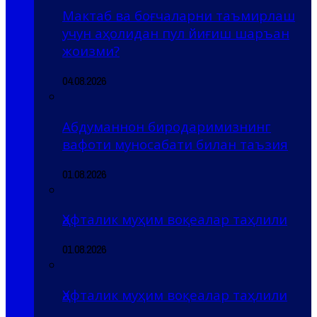
Мактаб ва боғчаларни таъмирлаш
учун аҳолидан пул йиғиш шаръан
жоизми?
04.08.2026
Абдуманнон биродаримизнинг
вафоти муносабати билан таъзия
01.08.2026
Ҳафталик муҳим воқеалар таҳлили
01.08.2026
Ҳафталик муҳим воқеалар таҳлили