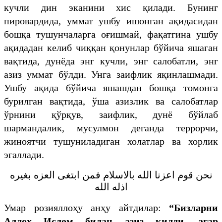
кучли дин эканини хис қилади. Бунинг
пировардида, уммат ушбу ишонган ақидасидан
бошқа тушунчаларга оғишмай, фақатгина ушбу
ақидадан келиб чиққан қонунлар бўйича яшаган
вақтида, дунёда энг кучли, энг салобатли, энг
азиз уммат бўлди. Унга заифлик яқинлашмади.
Ушбу ақида бўйича яшашдан бошқа томонга
бурилган вақтида, ўша азизлик ва салобатлар
ўрнини қўрқув, заифлик, дунё бўйлаб
шармандалик, мусулмон деганда террорчи,
жиноятчи тушуниладиган холатлар ва хорлик
эгаллади.
نحن قوم اعزنا الله بالاسلام فمن ابتغى العزه بغيره
اذله الله
Умар розияллоҳу анҳу айтдилар:
“Бизларни
Аллоҳ Ислом билан азиз қилди, агар