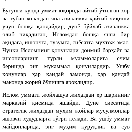
Бугунги кунда уммат юқорида айтиб ўтилган хор
ва тубан холатдан яна азизликка қайтиб чиқиши
учун бошқа қандайдир, дунё бўйлаб азизликка
олиб чиқадиган, Исломдан бошқа янги бир
ақидага, ишончга, тузумга, сиёсатга мухтож эмас.
Чунки Исломнинг қонунлари доимий барҳаёт ва
инсонларнинг турли муаммоларига ечим
беришда энг мукаммал қонунлардир. Ушбу
қонунлар ҳар қандай замонда, ҳар қандай
маконда жорий бўлишга яроқлидир.
Ислом уммати жойлашув жиҳатдан ер шарининг
марказий қисмида яшайди. Дунё сиёсатида
стратегик жиҳатдан муҳим жойлар мусулмонлар
яшовчи худудларга тўғри келади. Ва ушбу уммат
майдонларида, энг муҳим қуруқлик ва сув