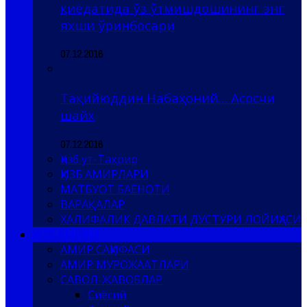
қиёдатида ўз ўтмишдошининг энг
яхши ўринбосари
07.12.2016
Тақийюддин Набаҳоний… Асосчи
шайх
07.12.2016
Ҳизб ут-Таҳрир
ҲИЗБ АМИРЛАРИ
МАТБУОТ БАЁНОТИ
ВАРАҚАЛАР
ХАЛИФАЛИК ДАВЛАТИ ДУСТУРИ ЛОЙИҲАСИ
ҲИЗБ АМИРИ
АМИР САҲИФАСИ
АМИР МУРОЖААТЛАРИ
САВОЛ-ЖАВОБЛАР
Сиёсий