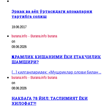
Эркак ва аёл ўртасидаги алоқаларни
тартибга солиш
19.06.2017
burana.info - Burana.info burana
on
09.06.2026
ҚАРАМЛИК КИШАНИМИ ЁКИ ЕТАКЧИЛИК
ШАМШИРИ?
[…] қилганларидек: «Мушриклар олови билан ...
burana.info - Burana.info burana
on
08.06.2026
НАКБАГА 78 ЙИЛ: ТАСЛИМИЯТ ЁКИ
ХИЛОФАТ?!