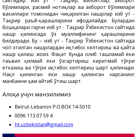
сайтидир. Ҳизб ут - Таҳрир, вилоятлар, ахборот
бўлимлари, расмий нотиқлар ва ахборот бўлимлари
вакиллари томонидан чиқарилган нашрлар Ҳизб ут -
Таҳрир раъй-қарашларини ифодалайди. Булардан
бошқалари гарчи Ҳизб ут - Таҳрир Ўзбекистон сайтида
нашр қилинсада ўз муаллифининг қарашларини
билдиради. Бу – Ҳизб ут - Таҳрир Ўзбекистон сайтида
чоп этилган нашрлардан иқтибос келтириш ва қайта
нашр қилиш жоиз. Фақат бунда олиб ташламай ёки
таъвил қилмай ёки ўзгартириш киритмай тўғри
етказиш ва тўғри иқтибос келтириш шарт қилинади.
Нақл қилинган ёки нашр қилинган нарсанинг
манбаини ҳам айтиб ўтиш шарт.
Алоқа учун манзилимиз
Beirut-Lebanon P.O.BOX 14-5010
0096 113 07 59 4
ht.uzbekistan@gmail.com