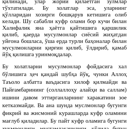
қилинади, улар жорий қилаётган зулмлар
тўхтатилади. Бу холатлар эса, уларнинг
қўлларидан хозирги бошқарув кетишига олиб
келади. Шу сабабли куфр олами бор кучи билан
Халифалик яна ҳаётга қайтишига қаршилик
қилиб, қаерда мусулмонлар сиёсий жиҳатдан
уйғона бошласа, ўша ерда турли баҳоналар билан
мусулмонларни қирғин қилиб, ўлдириб, қамаб
йўқ қилишга уринмоқдалар.
Бу холатларни мусулмонлар фойдасига хал
бўлишига ҳеч қандай шубҳа йўқ, чунки Аллоҳ
Таъоло албатта ваъдасига хилоф қилмайди ва
Пайғамбарининг (соллаллоҳу алайҳи ва саллам)
ишини давом эттирганларнинг харакатини зое
кетказмайди. Ва ана шунда муслмонлар бугунги
фикрий ва жисмоний курашларда куфр оламини
мағлуб қиладилар. Бу пайт куфр оламига бугунги
хукмронлиги, мустамлакачилиги, кўлида бутун