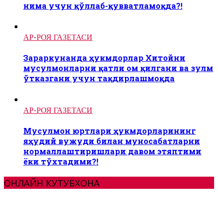
нима учун қўллаб-қувватламоқда?!
АР-РОЯ ГАЗЕТАСИ
Зараркунанда ҳукмдорлар Хитойни
мусулмонларни қатли ом қилгани ва зулм
ўтказгани учун тақдирлашмоқда
АР-РОЯ ГАЗЕТАСИ
Мусулмон юртлари ҳукмдорларининг
яҳудий вужуди билан муносабатларни
нормаллаштиришлари давом этяптими
ёки тўхтадими?!
ОНЛАЙН КУТУБХОНА