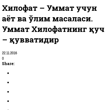
Хилофат – Уммат учун
ҳаёт ва ўлим масаласи.
Уммат Хилофатнинг қуч
– қувватидир
22.11.2016
0
Share: