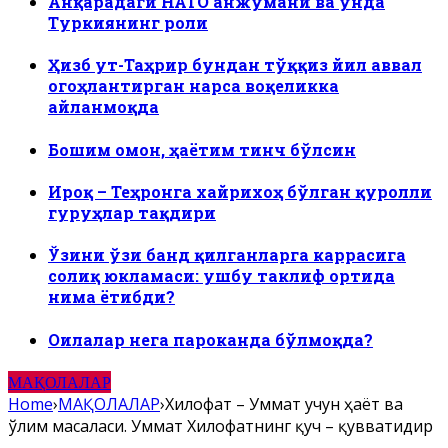
Анқарадаги НАТО анжумани ва унда
Туркиянинг роли
Ҳизб ут-Таҳрир бундан тўққиз йил аввал
огоҳлантирган нарса воқеликка
айланмоқда
Бошим омон, ҳаётим тинч бўлсин
Ироқ – Теҳронга хайрихоҳ бўлган қуролли
гуруҳлар тақдири
Ўзини ўзи банд қилганларга каррасига
солиқ юкламаси: ушбу таклиф ортида
нима ётибди?
Оилалар нега пароканда бўлмоқда?
МАҚОЛАЛАР
Home
›
МАҚОЛАЛАР
›
Хилофат – Уммат учун ҳаёт ва
ўлим масаласи. Уммат Хилофатнинг қуч – қувватидир