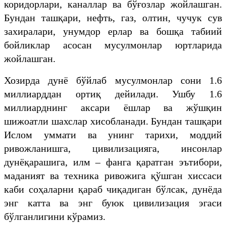
коридорлари, каналлар ва бўғозлар жойлашган.
Бундан ташқари, нефть, газ, олтин, чучук сув
захиралари, унумдор ерлар ва бошқа табиий
бойликлар асосан мусулмонлар юртларида
жойлашган.
Хозирда дунё бўйлаб мусулмонлар сони 1.6
миллиарддан ортиқ дейилади. Ушбу 1.6
миллиарднинг аксари ёшлар ва жўшқин
шижоатли шахслар хисобланади. Бундан ташқари
Ислом уммати ва унинг тарихи, моддий
ривожланишга, цивилизацияга, инсонлар
дунёқарашига, илм – фанга қаратган эътибори,
маданият ва техника ривожига қўшган хиссаси
каби соҳаларни қараб чиқадиган бўлсак, дунёда
энг катта ва энг буюк цивилизация эгаси
бўлганлигини кўрамиз.