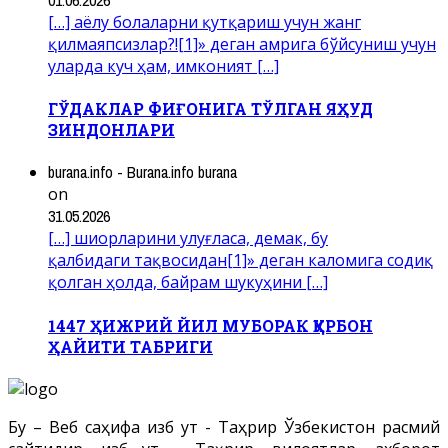
[…] аёлу болаларни қутқариш учун жанг
қилмаяпсизлар?![1]» деган амрига бўйсуниш учун
уларда куч ҳам, имконият […]
ГЎДАКЛАР ФИҒОНИГА ТЎЛГАН ЯҲУД
ЗИНДОНЛАРИ
burana.info - Burana.info burana
on
31.05.2026
[…] шиорларини улуғласа, демак, бу
қалбидаги тақвосидан[1]» деган каломига содиқ
қолган ҳолда, байрам шукуҳини […]
1447 ҲИЖРИЙ ЙИЛ МУБОРАК ҚУРБОН
ҲАЙИТИ ТАБРИГИ
Бу – Веб саҳифа Ҳизб ут - Таҳрир Ўзбекистон расмий