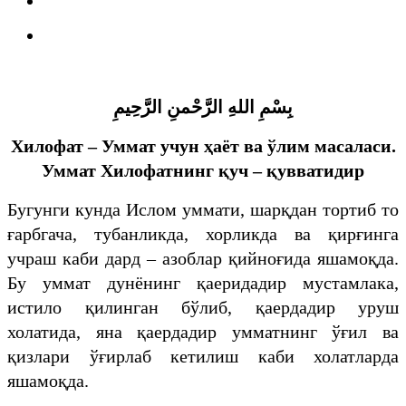
بِسْمِ اللهِ الرَّحْمنِ الرَّحِيمِ
Хилофат – Уммат учун ҳаёт ва ўлим масаласи.
Уммат Хилофатнинг
қуч – қувватидир
Бугунги кунда Ислом уммати, шарқдан тортиб то
ғарбгача, тубанликда, хорликда ва қирғинга
учраш каби дард – азоблар қийноғида яшамоқда.
Бу уммат дунёнинг қаеридадир мустамлака,
истило қилинган бўлиб, қаердадир уруш
холатида, яна қаердадир умматнинг ўғил ва
қизлари ўғирлаб кетилиш каби холатларда
яшамоқда.