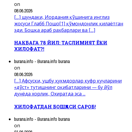
on
08.06.2026
[…] шундаки, Иордания қўшинига инглиз
жосуси Глабб Пошо[1] қўмондонлик қилаётган
эди. Бошқа араб раҳбарлари ва […]
НАКБАГА 78 ЙИЛ: ТАСЛИМИЯТ ЁКИ
ХИЛОФАТ?!
burana.info - Burana.info burana
on
08.06.2026
[…] Афсуски, ушбу ҳукмдорлар куфр кучларини
«дўст» тутишнинг оқибатларини — бу йўл
дунёда хорлик, Охиратда эса ...
ХИЛОФАТДАН БОШҚАСИ САРОБ!
burana.info - Burana.info burana
on
01.06.2026