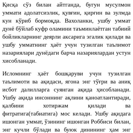
Қисқа сўз билан айтганда, бугун мусулмон
уммати адолатсизлик, қувғин, қирғин ва зулмда
кун кўриб бормоқда. Вахоланки, ушбу уммат
дунё бўйлаб куфр оламини таъминлаётган табиий
бойликларнинг деярли аксарига эгалик қилади ва
ушбу умматнинг ҳаёт учун тузилган таълимот
назариялари дунёдаги барча назариялардан устун
хисобланади.
Исломнинг ҳаёт бошқаруви учун тузилган
таълимоти ва ақидаси, ягона энг тўғри ва аниқ
исбот далилларга суянган ақида ҳисобланади.
Ушбу ақида инсоннинг ақлини қаноатлантиради,
қалбини хотиржам қилади ва
фитратига(табиатига) мос келади. Ушбу ақидага
ишонган уммат, ўзининг ишонган Роббиси билан,
энг кучли бўлади ва буюк динининг ҳам энг