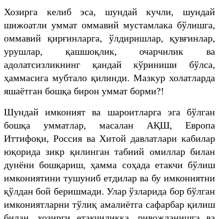
Хозирга келиб эса, шундай кучли, шундай
шижоатли уммат оммавий мустамлака бўлишга,
оммавий қирғинларга, ўлдиришлар, қувғинлар,
урушлар, қашшоқлик, очарчилик ва
адолатсизликнинг қандай кўриниши бўлса,
ҳаммасига мубтало қилинди. Мазкур холатларда
яшаётган бошқа бирон уммат борми?!
Шундай имконият ва шароитларга эга бўлган
бошқа умматлар, масалан АҚШ, Европа
Иттифоқи, Россия ва Хитой давлатлари кабилар
юқорида зикр қилинган табиий омиллар билан
дунёни бошқариш, ҳамма соҳада етакчи бўлиш
имкониятини тушуниб етдилар ва бу имкониятни
қўлдан бой беришмади. Улар ўзларида бор бўлган
имкониятларни тўлиқ амалиётга сафарбар қилиш
билан, хозирги етакчиликка, ривожланишга ва