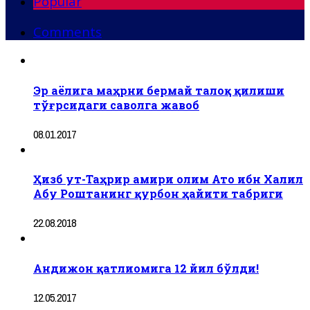
Popular
Comments
Эр аёлига маҳрни бермай талоқ қилиши
тўғрсидаги саволга жавоб
08.01.2017
Ҳизб ут-Таҳрир амири олим Ато ибн Халил
Абу Роштанинг қурбон ҳайити табриги
22.08.2018
Андижон қатлиомига 12 йил бўлди!
12.05.2017