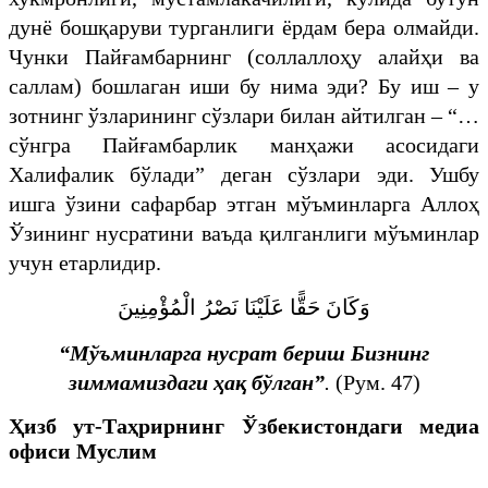
дунё бошқаруви турганлиги ёрдам бера олмайди.
Чунки Пайғамбарнинг (соллаллоҳу алайҳи ва
саллам) бошлаган иши бу нима эди? Бу иш – у
зотнинг ўзларининг сўзлари билан айтилган – “…
сўнгра Пайғамбарлик манҳажи асосидаги
Халифалик бўлади” деган сўзлари эди. Ушбу
ишга ўзини сафарбар этган мўъминларга Аллоҳ
Ўзининг нусратини ваъда қилганлиги мўъминлар
учун етарлидир.
وَكَانَ حَقًّا عَلَيْنَا نَصْرُ الْمُؤْمِنِينَ
“Мўъминларга нусрат бериш Бизнинг
зиммамиздаги ҳақ бўлган”
.
(Рум. 47)
Ҳизб ут-Таҳрирнинг Ўзбекистондаги медиа
офиси Муслим