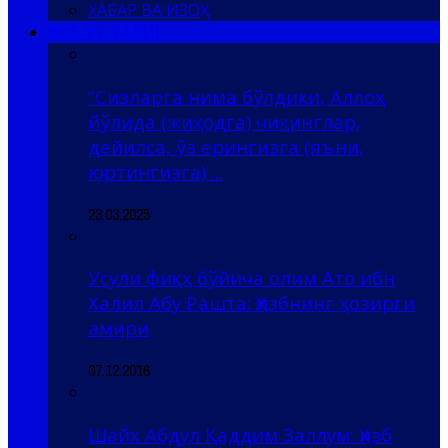
ХАБАР ВА ИЗОҲ
ҲИЗБ УТ-ТАҲРИР
“Сизларга нима бўлдики, Аллоҳ
йўлида (жиҳодга) чиқинглар,
дейилса, ўз ерингизга (яъни,
юртингизга) ...
23.03.2025
Усули фиқҳ бўйича олим Ато ибн
Халил Абу Рашта: Ҳизбнинг ҳозирги
амири
07.12.2016
Шайх Абдул Қаддим Заллум: Ҳизб