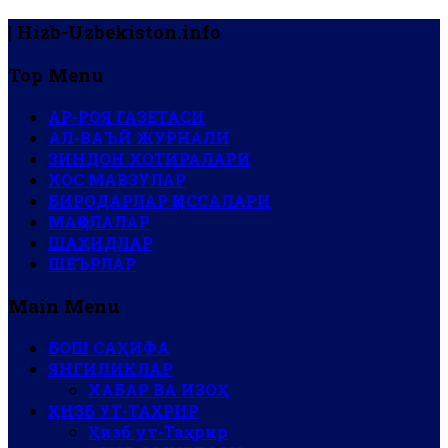
| Hizb-Uzbekiston.info
Top Menu
АР-РОЯ ГАЗЕТАСИ
АЛ-ВАЪЙ ЖУРНАЛИ
ЗИНДОН ХОТИРАЛАРИ
ХОС МАВЗУЛАР
БИРОДАРЛАР ҚИССАЛАРИ
МАҚОЛАЛАР
ШАҲИДЛАР
ШЕЪРЛАР
Main Menu
БОШ САҲИФА
ЯНГИЛИКЛАР
ХАБАР ВА ИЗОҲ
ҲИЗБ УТ-ТАҲРИР
Ҳизб ут-Таҳрир