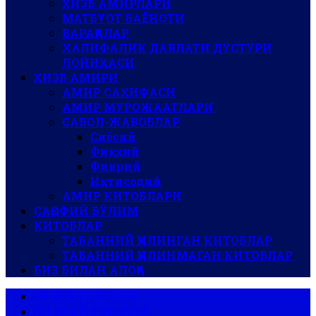
ҲИЗБ АМИРЛАРИ
МАТБУОТ БАЁНОТИ
ВАРАҚАЛАР
ХАЛИФАЛИК ДАВЛАТИ ДУСТУРИ
ЛОЙИҲАСИ
ҲИЗБ АМИРИ
АМИР САҲИФАСИ
АМИР МУРОЖААТЛАРИ
САВОЛ-ЖАВОБЛАР
Сиёсий
Фиқҳий
Фикрий
Иқтисодий
АМИР КИТОБЛАРИ
САҚОФИЙ БЎЛИМ
КИТОБЛАР
ТАБАННИЙ ҚИЛИНГАН КИТОБЛАР
ТАБАННИЙ ҚИЛИНМАГАН КИТОБЛАР
БИЗ БИЛАН АЛОҚА
АР-РОЯ ГАЗЕТАСИ
АЛ-ВАЪЙ ЖУРНАЛИ