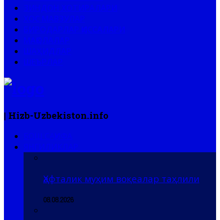
ЗИНДОН ХОТИРАЛАРИ
ХОС МАВЗУЛАР
БИРОДАРЛАР ҚИССАЛАРИ
МАҚОЛАЛАР
ШАҲИДЛАР
ШЕЪРЛАР
| Hizb-Uzbekiston.info
БОШ САҲИФА
ЯНГИЛИКЛАР
Ҳафталик муҳим воқеалар таҳлили
08.08.2026