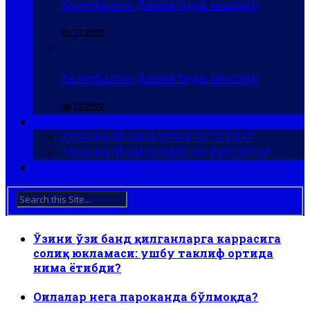
Халифалик Давлатида моллар
12.12.2022
Халифалик Давлатида моллар
06.12.2022
КИТОБЛАР
ТАБАННИЙ ҚИЛИНГАН КИТОБЛАР
ТАБАННИЙ ҚИЛИНМАГАН КИТОБЛАР
БИЗ БИЛАН АЛОҚА
Ўзини ўзи банд қилганларга каррасига
солиқ юкламаси: ушбу таклиф ортида
нима ётибди?
Оилалар нега пароканда бўлмоқда?