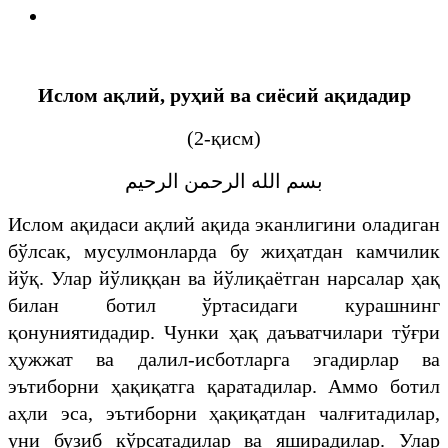
И
слом а
қлий, руҳий ва сиёсий ақидадир
(2-қисм)
بسم الله الرحمن الرحيم
Ислом ақидаси ақлий ақида эканлигини оладиган
бўлсак, мусулмонларда бу жиҳатдан камчилик
йўқ. Улар йўлиққан ва йўлиқаётган нарсалар ҳақ
билан ботил ўртасидаги курашнинг
қонуниятидадир. Чунки ҳақ даъватчилари тўғри
ҳужжат ва далил-исботларга эгадирлар ва
эътиборни ҳақиқатга қаратадилар. Аммо ботил
аҳли эса, эътиборни ҳақиқатдан чалғитадилар,
уни бузиб кўрсатадилар ва яширадилар. Улар