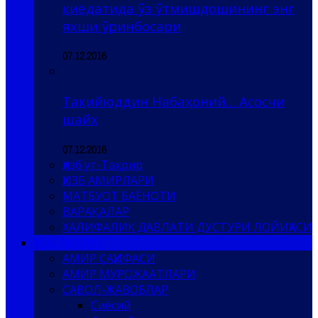
қиёдатида ўз ўтмишдошининг энг
яхши ўринбосари
07.12.2016
Тақийюддин Набаҳоний… Асосчи
шайх
07.12.2016
Ҳизб ут-Таҳрир
ҲИЗБ АМИРЛАРИ
МАТБУОТ БАЁНОТИ
ВАРАҚАЛАР
ХАЛИФАЛИК ДАВЛАТИ ДУСТУРИ ЛОЙИҲАСИ
ҲИЗБ АМИРИ
АМИР САҲИФАСИ
АМИР МУРОЖААТЛАРИ
САВОЛ-ЖАВОБЛАР
Сиёсий