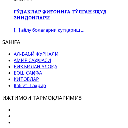
ГЎДАКЛАР ФИҒОНИГА ТЎЛГАН ЯҲУД
ЗИНДОНЛАРИ
[…] аёлу болаларни қутқариш ...
SAHIFA
АЛ-ВАЪЙ ЖУРНАЛИ
АМИР САҲИФАСИ
БИЗ БИЛАН АЛОҚА
БОШ САҲИФА
КИТОБЛАР
Ҳизб ут-Таҳрир
ИЖТИМОИ ТАРМОҚЛАРИМИЗ