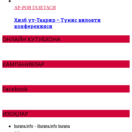
АР-РОЯ ГАЗЕТАСИ
Ҳизб ут-Таҳрир – Тунис вилояти
конференияси
ОНЛАЙН КУТУБХОНА
КАМПАНИЯЛАР
Facebook
ИЗОҲЛАР
burana.info - Burana.info burana