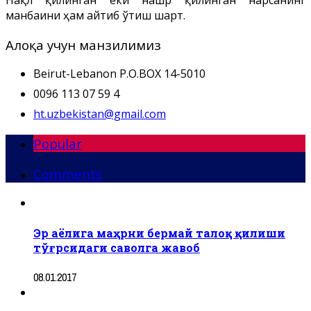
манбаини ҳам айтиб ўтиш шарт.
Алоқа учун манзилимиз
Beirut-Lebanon P.O.BOX 14-5010
0096 113 07 59 4
ht.uzbekistan@gmail.com
Popular
Comments
Эр аёлига маҳрни бермай талоқ қилиши
тўғрсидаги саволга жавоб
08.01.2017