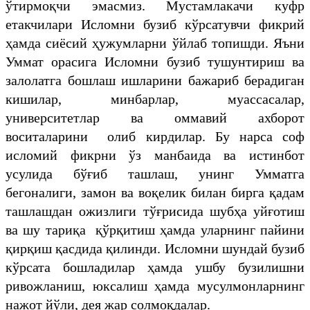
ўтирмоқчи эмасмиз. Мустамлакачи куфр
етакчилари Исломни бузиб кўрсатувчи фикрий
ҳамда сиёсий ҳужумларни ўйлаб топишди. Яъни
Уммат орасига Исломни бузиб тушунтириш ва
залолатга бошлаш ишларини бажариб берадиган
кишилар, минбарлар, муассасалар,
университетлар ва оммавий ахборот
воситаларини олиб кирдилар. Бу нарса соф
исломий фикрни ўз манбаида ва истинбот
усулида бўғиб ташлаш, унинг Умматга
бегоналиги, замон ва воқелик билан бирга қадам
ташлашдан ожизлиги тўғрисида шубҳа уйғотиш
ва шу тариқа қўрқитиш ҳамда уларнинг пайини
қирқиш қасдида қилинди. Исломни шундай бузиб
кўрсата бошладилар ҳамда ушбу бузилишни
ривожланиш, юксалиш ҳамда мусулмонларнинг
нажот йўли, дея жар солмоқдалар.