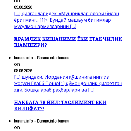
on
09.06.2026
[…] қилганларидек: «Мушриклар олови билан
ёритманг…[1]». Бундай машъум битимлар
мусулмон армияларини […]
ҚАРАМЛИК КИШАНИМИ ЁКИ ЕТАКЧИЛИК
ШАМШИРИ?
burana.info - Burana.info burana
on
08.06.2026
[…] шундаки, Иордания қўшинига инглиз
жосуси Глабб Пошо[1] қўмондонлик қилаётган
эди. Бошқа араб раҳбарлари ва […]
НАКБАГА 78 ЙИЛ: ТАСЛИМИЯТ ЁКИ
ХИЛОФАТ?!
burana.info - Burana.info burana
on