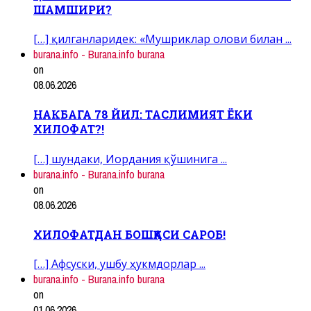
ШАМШИРИ?
[…] қилганларидек: «Мушриклар олови билан ...
burana.info - Burana.info burana
on
08.06.2026
НАКБАГА 78 ЙИЛ: ТАСЛИМИЯТ ЁКИ
ХИЛОФАТ?!
[…] шундаки, Иордания қўшинига ...
burana.info - Burana.info burana
on
08.06.2026
ХИЛОФАТДАН БОШҚАСИ САРОБ!
[…] Афсуски, ушбу ҳукмдорлар ...
burana.info - Burana.info burana
on
01.06.2026