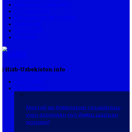
ЗИНДОН ХОТИРАЛАРИ
ХОС МАВЗУЛАР
БИРОДАРЛАР ҚИССАЛАРИ
МАҚОЛАЛАР
ШАҲИДЛАР
ШЕЪРЛАР
| Hizb-Uzbekiston.info
БОШ САҲИФА
ЯНГИЛИКЛАР
Мактаб ва боғчаларни таъмирлаш
учун аҳолидан пул йиғиш шаръан
жоизми?