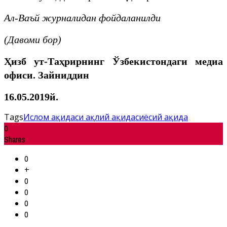
Ал-Ваъй журналидан фойдаланилди
(Давоми бор)
Ҳизб ут-Таҳрирнинг Ўзбекистондаги медиа
офиси. Зайниддин
16.05.2019й.
Tags
Ислом ақидаси ақлий ақида
сиёсий ақида
0
Shares
0
+
0
0
0
0