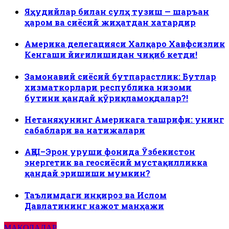
Яҳудийлар билан сулҳ тузиш — шаръан
ҳаром ва сиёсий жиҳатдан хатардир
Америка делегацияси Халқаро Хавфсизлик
Кенгаши йиғилишидан чиқиб кетди!
Замонавий сиёсий бутпарастлик: Бутлар
хизматкорлари республика низоми
бутини қандай қўриқламоқдалар?!
Нетаняҳунинг Америкага ташрифи: унинг
сабаблари ва натижалари
АҚШ–Эрон уруши фонида Ўзбекистон
энергетик ва геосиёсий мустақилликка
қандай эришиши мумкин?
Таълимдаги инқироз ва Ислом
Давлатининг нажот манҳажи
МАҚОЛАЛАР