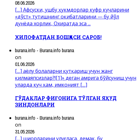
08.06.2026
[…] Афсуски, ушбу ҳукмдорлар куфр кучларини
«дўст» тутишнинг оқибатларини — бу йўл
дунёда хорлик, Охиратда эса ...
ХИЛОФАТДАН БОШҚАСИ САРОБ!
burana.info - Burana.info burana
on
01.06.2026
[…] аёлу болаларни қутқариш учун жанг
қилмаяпсизлар?![1]» деган амрига бўйсуниш учун
уларда куч ҳам, имконият […]
ГЎДАКЛАР ФИҒОНИГА ТЎЛГАН ЯҲУД
ЗИНДОНЛАРИ
burana.info - Burana.info burana
on
31.05.2026
[…] шиорларини улуғласа, демак, бу