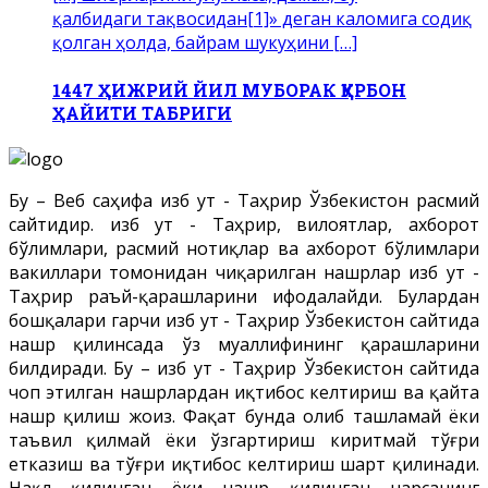
қалбидаги тақвосидан[1]» деган каломига содиқ
қолган ҳолда, байрам шукуҳини […]
1447 ҲИЖРИЙ ЙИЛ МУБОРАК ҚУРБОН
ҲАЙИТИ ТАБРИГИ
Бу – Веб саҳифа Ҳизб ут - Таҳрир Ўзбекистон расмий
сайтидир. Ҳизб ут - Таҳрир, вилоятлар, ахборот
бўлимлари, расмий нотиқлар ва ахборот бўлимлари
вакиллари томонидан чиқарилган нашрлар Ҳизб ут -
Таҳрир раъй-қарашларини ифодалайди. Булардан
бошқалари гарчи Ҳизб ут - Таҳрир Ўзбекистон сайтида
нашр қилинсада ўз муаллифининг қарашларини
билдиради. Бу – Ҳизб ут - Таҳрир Ўзбекистон сайтида
чоп этилган нашрлардан иқтибос келтириш ва қайта
нашр қилиш жоиз. Фақат бунда олиб ташламай ёки
таъвил қилмай ёки ўзгартириш киритмай тўғри
етказиш ва тўғри иқтибос келтириш шарт қилинади.
Нақл қилинган ёки нашр қилинган нарсанинг