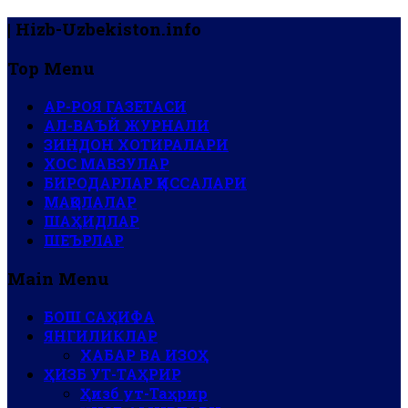
| Hizb-Uzbekiston.info
Top Menu
АР-РОЯ ГАЗЕТАСИ
АЛ-ВАЪЙ ЖУРНАЛИ
ЗИНДОН ХОТИРАЛАРИ
ХОС МАВЗУЛАР
БИРОДАРЛАР ҚИССАЛАРИ
МАҚОЛАЛАР
ШАҲИДЛАР
ШЕЪРЛАР
Main Menu
БОШ САҲИФА
ЯНГИЛИКЛАР
ХАБАР ВА ИЗОҲ
ҲИЗБ УТ-ТАҲРИР
Ҳизб ут-Таҳрир