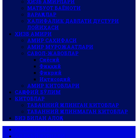
ҲИЗБ АМИРЛАРИ
МАТБУОТ БАЁНОТИ
ВАРАҚАЛАР
ХАЛИФАЛИК ДАВЛАТИ ДУСТУРИ
ЛОЙИҲАСИ
ҲИЗБ АМИРИ
АМИР САҲИФАСИ
АМИР МУРОЖААТЛАРИ
САВОЛ-ЖАВОБЛАР
Сиёсий
Фиқҳий
Фикрий
Иқтисодий
АМИР КИТОБЛАРИ
САҚОФИЙ БЎЛИМ
КИТОБЛАР
ТАБАННИЙ ҚИЛИНГАН КИТОБЛАР
ТАБАННИЙ ҚИЛИНМАГАН КИТОБЛАР
БИЗ БИЛАН АЛОҚА
АР-РОЯ ГАЗЕТАСИ
АЛ-ВАЪЙ ЖУРНАЛИ