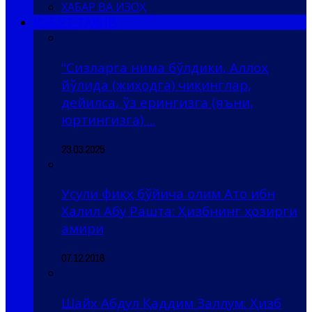
ХАБАР ВА ИЗОҲ
ҲИЗБ УТ-ТАҲРИР
“Сизларга нима бўлдики, Аллоҳ
йўлида (жиҳодга) чиқинглар,
дейилса, ўз ерингизга (яъни,
юртингизга) ...
23.03.2025
Усули фиқҳ бўйича олим Ато ибн
Халил Абу Рашта: Ҳизбнинг ҳозирги
амири
07.12.2016
Шайх Абдул Қаддим Заллум: Ҳизб