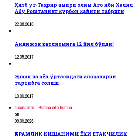
Ҳизб ут-Таҳрир амири олим Ато ибн Халил
Абу Роштанинг қурбон ҳайити табриги
22.08.2018
Андижон қатлиомига 12 йил бўлди!
12.05.2017
Эркак ва аёл ўртасидаги алоқаларни
тартибга солиш
19.06.2017
burana.info - Burana.info burana
on
09.06.2026
ҚАРАМЛИК КИШАНИМИ ЁКИ ЕТАКЧИЛИК