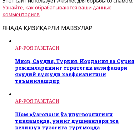
Этот сайт использует Akismet для борьбы со спамом.
Узнайте, как обрабатываются ваши данные
комментариев
.
ЯНАДА ҚИЗИҚАРЛИ МАВЗУЛАР
АР-РОЯ ГАЗЕТАСИ
Миср, Саудия, Туркия, Иордания ва Сурия
режимларининг стратегик вазифалари
яҳудий вужуди хавфсизлигини
таъминлашдир
АР-РОЯ ГАЗЕТАСИ
Шом қўзғолони ўз улуғворлигини
тикламоқда, унинг душманлари эса
келишув тузоғига туртмоқда