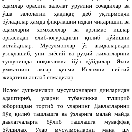
одамлар орасига залолат уруғини сочадилар ва
ўша залолатни ҳақиқат, деб уқтирмоқчи
бўладилар ҳамда фикрлашни издан чиқаришни ва
одамларни хомхаёллар ва арзимас ишлар
орқасидан елиб-югурадиган қилиб қўйишни
истайдилар. Мусулмонлар ўз ақидаларидан
узоқлашиб, уни сиёсий ва руҳий жиҳатларини
тушунишда ноқисликка йўл қўйдилар. Яъни
умматнинг аксар қисми Исломни сиёсий
жиҳатини англаб етмадилар.
Ислом душманлари мусулмонларни динларидан
адаштириб, уларни тубанликка тушириб
юборишдан тортиб то уларнинг Давлатларини
йўқ қилиб ташлашга ва ўзларига малай майда
давлатчаларга бўлиб ташлашга муваффақ
бўлдилар. Улар мусулмонларни мана шу