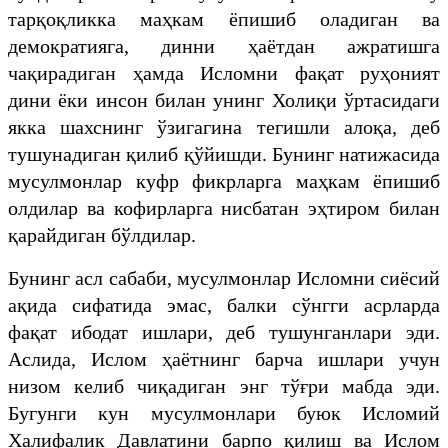
тарқоқликка маҳкам ёпишиб оладиган ва
демократияга, динни ҳаётдан ажратишга
чақирадиган ҳамда Исломни фақат руҳоният
дини ёки инсон билан унинг Холиқи ўртасидаги
якка шахснинг ўзигагина тегишли алоқа, деб
тушунадиган қилиб қўйишди. Бунинг натижасида
мусулмонлар куфр фикрларга маҳкам ёпишиб
олдилар ва кофирларга нисбатан эҳтиром билан
қарайдиган бўлдилар.
Бунинг асл сабаби, мусулмонлар Исломни сиёсий
ақида сифатида эмас, балки сўнгги асрларда
фақат ибодат ишлари, деб тушунганлари эди.
Аслида, Ислом ҳаётнинг барча ишлари учун
низом келиб чиқадиган энг тўғри мабда эди.
Бугунги кун мусулмонлари буюк Исломий
Халифалик Давлатини барпо қилиш ва Ислом