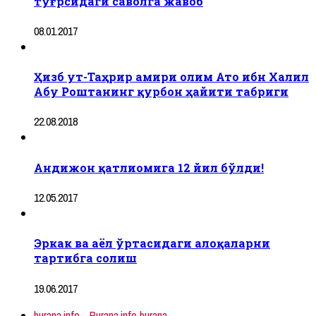
тўғрсидаги саволга жавоб
08.01.2017
Ҳизб ут-Таҳрир амири олим Ато ибн Халил
Абу Роштанинг қурбон ҳайити табриги
22.08.2018
Андижон қатлиомига 12 йил бўлди!
12.05.2017
Эркак ва аёл ўртасидаги алоқаларни
тартибга солиш
19.06.2017
burana.info - Burana.info burana