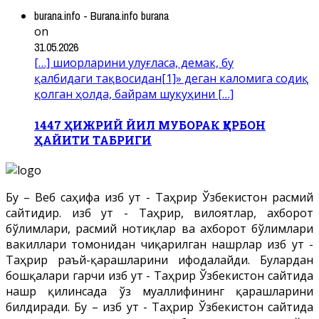
burana.info - Burana.info burana
on
31.05.2026
[…] шиорларини улуғласа, демак, бу
қалбидаги тақвосидан[1]» деган каломига содиқ
қолган ҳолда, байрам шукуҳини […]
1447 ҲИЖРИЙ ЙИЛ МУБОРАК ҚУРБОН
ҲАЙИТИ ТАБРИГИ
Бу – Веб саҳифа Ҳизб ут - Таҳрир Ўзбекистон расмий
сайтидир. Ҳизб ут - Таҳрир, вилоятлар, ахборот
бўлимлари, расмий нотиқлар ва ахборот бўлимлари
вакиллари томонидан чиқарилган нашрлар Ҳизб ут -
Таҳрир раъй-қарашларини ифодалайди. Булардан
бошқалари гарчи Ҳизб ут - Таҳрир Ўзбекистон сайтида
нашр қилинсада ўз муаллифининг қарашларини
билдиради. Бу – Ҳизб ут - Таҳрир Ўзбекистон сайтида