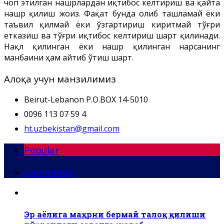
чоп этилган нашрлардан иқтибос келтириш ва қайта
нашр қилиш жоиз. Фақат бунда олиб ташламай ёки
таъвил қилмай ёки ўзгартириш киритмай тўғри
етказиш ва тўғри иқтибос келтириш шарт қилинади.
Нақл қилинган ёки нашр қилинган нарсанинг
манбаини ҳам айтиб ўтиш шарт.
Алоқа учун манзилимиз
Beirut-Lebanon P.O.BOX 14-5010
0096 113 07 59 4
ht.uzbekistan@gmail.com
Popular
Comments
Эр аёлига маҳрни бермай талоқ қилиши