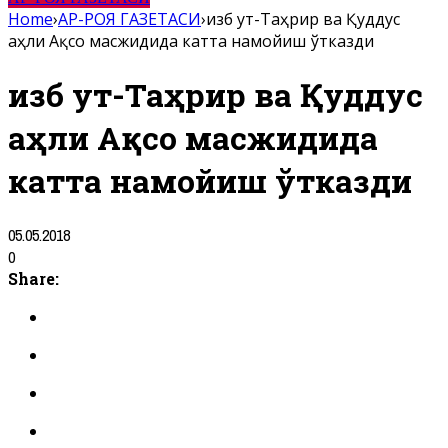
Home
›
АР-РОЯ ГАЗЕТАСИ
›
Ҳизб ут-Таҳрир ва Қуддус
аҳли Ақсо масжидида катта намойиш ўтказди
Ҳизб ут-Таҳрир ва Қуддус
аҳли Ақсо масжидида
катта намойиш ўтказди
05.05.2018
0
Share: