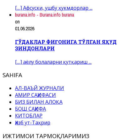
[…] Афсуски, ушбу ҳукмдорлар ...
burana.info - Burana.info burana
on
01.06.2026
ГЎДАКЛАР ФИҒОНИГА ТЎЛГАН ЯҲУД
ЗИНДОНЛАРИ
[…] аёлу болаларни қутқариш ...
SAHIFA
АЛ-ВАЪЙ ЖУРНАЛИ
АМИР САҲИФАСИ
БИЗ БИЛАН АЛОҚА
БОШ САҲИФА
КИТОБЛАР
Ҳизб ут-Таҳрир
ИЖТИМОИ ТАРМОҚЛАРИМИЗ