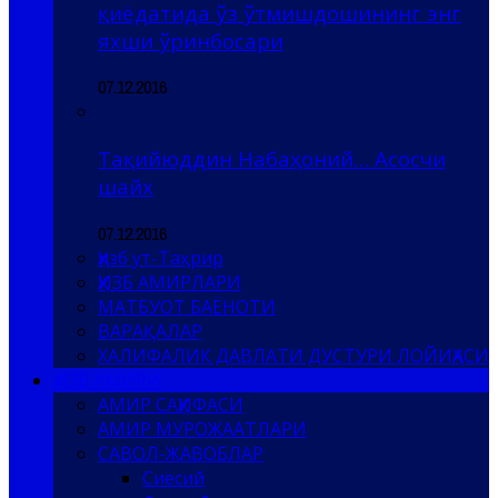
қиёдатида ўз ўтмишдошининг энг
яхши ўринбосари
07.12.2016
Тақийюддин Набаҳоний… Асосчи
шайх
07.12.2016
Ҳизб ут-Таҳрир
ҲИЗБ АМИРЛАРИ
МАТБУОТ БАЁНОТИ
ВАРАҚАЛАР
ХАЛИФАЛИК ДАВЛАТИ ДУСТУРИ ЛОЙИҲАСИ
ҲИЗБ АМИРИ
АМИР САҲИФАСИ
АМИР МУРОЖААТЛАРИ
САВОЛ-ЖАВОБЛАР
Сиёсий