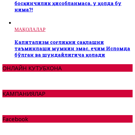
босқинчилик ҳисобланмаса, у ҳолда бу
нима?!
МАҚОЛАЛАР
Капитализм соғлиқни сақлашни
таъминлаши мумкин эмас, ечим Исломда
бўлган ва шундайлигича қолади
ОНЛАЙН КУТУБХОНА
КАМПАНИЯЛАР
Facebook