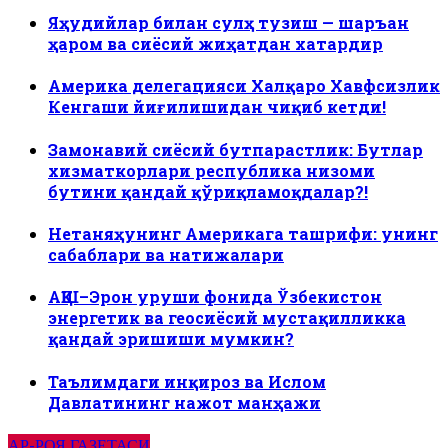
Яҳудийлар билан сулҳ тузиш — шаръан
ҳаром ва сиёсий жиҳатдан хатардир
Америка делегацияси Халқаро Хавфсизлик
Кенгаши йиғилишидан чиқиб кетди!
Замонавий сиёсий бутпарастлик: Бутлар
хизматкорлари республика низоми
бутини қандай қўриқламоқдалар?!
Нетаняҳунинг Америкага ташрифи: унинг
сабаблари ва натижалари
АҚШ–Эрон уруши фонида Ўзбекистон
энергетик ва геосиёсий мустақилликка
қандай эришиши мумкин?
Таълимдаги инқироз ва Ислом
Давлатининг нажот манҳажи
АР-РОЯ ГАЗЕТАСИ