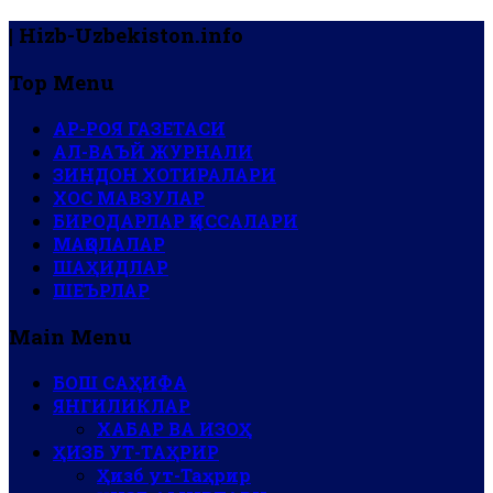
| Hizb-Uzbekiston.info
Top Menu
АР-РОЯ ГАЗЕТАСИ
АЛ-ВАЪЙ ЖУРНАЛИ
ЗИНДОН ХОТИРАЛАРИ
ХОС МАВЗУЛАР
БИРОДАРЛАР ҚИССАЛАРИ
МАҚОЛАЛАР
ШАҲИДЛАР
ШЕЪРЛАР
Main Menu
БОШ САҲИФА
ЯНГИЛИКЛАР
ХАБАР ВА ИЗОҲ
ҲИЗБ УТ-ТАҲРИР
Ҳизб ут-Таҳрир