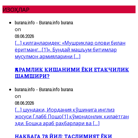
ИЗОҲЛАР
burana.info - Burana.info burana
on
09.06.2026
[…] қилганларидек: «Мушриклар олови билан
ёритманг…[1]». Бундай машъум битимлар
мусулмон армияларини […]
ҚАРАМЛИК КИШАНИМИ ЁКИ ЕТАКЧИЛИК
ШАМШИРИ?
burana.info - Burana.info burana
on
08.06.2026
[…] шундаки, Иордания қўшинига инглиз
жосуси Глабб Пошо[1] қўмондонлик қилаётган
эди. Бошқа араб раҳбарлари ва […]
НАКБАГА 78 ЙИЛ: ТАСЛИМИЯТ ЁКИ