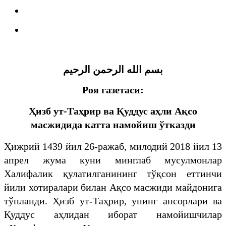
بسم الله الرحمن الرحيم
Роя газетаси:
Ҳизб ут-Таҳрир ва Қуддус аҳли Ақсо
масжидида катта намойиш ўтказди
Ҳижрий 1439 йил 26-ражаб, милодий 2018 йил 13
апрел жума куни минглаб мусулмонлар
Халифалик қулатилганининг тўқсон еттинчи
йили хотиралари билан Ақсо масжиди майдонига
тўпланди. Ҳизб ут-Таҳрир, унинг ансорлари ва
Қуддус аҳлидан иборат намойишчилар