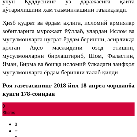
учун Қуддуснинг ўз даражасига қайта
кўтарилишини ҳам таъминлашини таъкидлади.
Ҳизб қудрат ва ёрдам аҳлига, исломий армиялар
зобитларига мурожаат йўллаб, улардан Ислом ва
мусулмонларга нусрат-ёрдам беришни, асирликда
қолган Ақсо масжидини озод этишни,
мусулмонларни бирлаштириб, Шом, Фаластин,
Яман, Бирма ва бошқа исломий ўлкадаги заифҳол
мусулмонларга ёрдам беришни талаб қилди.
Роя газетасининг 2018 йил 18 апрел чоршанба
кунги 178-сонидан
0
Shares
0
+