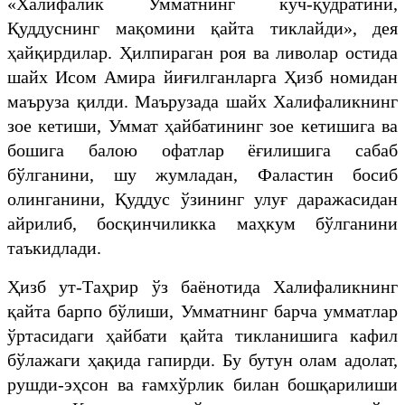
«Халифалик Умматнинг куч-қудратини,
Қуддуснинг мақомини қайта тиклайди», дея
ҳайқирдилар. Ҳилпираган роя ва ливолар остида
шайх Исом Амира йиғилганларга Ҳизб номидан
маъруза қилди. Маърузада шайх Халифаликнинг
зое кетиши, Уммат ҳайбатининг зое кетишига ва
бошига балою офатлар ёғилишига сабаб
бўлганини, шу жумладан, Фаластин босиб
олинганини, Қуддус ўзининг улуғ даражасидан
айрилиб, босқинчиликка маҳкум бўлганини
таъкидлади.
Ҳизб ут-Таҳрир ўз баёнотида Халифаликнинг
қайта барпо бўлиши, Умматнинг барча умматлар
ўртасидаги ҳайбати қайта тикланишига кафил
бўлажаги ҳақида гапирди. Бу бутун олам адолат,
рушди-эҳсон ва ғамхўрлик билан бошқарилиши