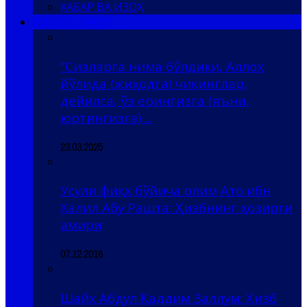
ХАБАР ВА ИЗОҲ
ҲИЗБ УТ-ТАҲРИР
“Сизларга нима бўлдики, Аллоҳ
йўлида (жиҳодга) чиқинглар,
дейилса, ўз ерингизга (яъни,
юртингизга) ...
23.03.2025
Усули фиқҳ бўйича олим Ато ибн
Халил Абу Рашта: Ҳизбнинг ҳозирги
амири
07.12.2016
Шайх Абдул Қаддим Заллум: Ҳизб