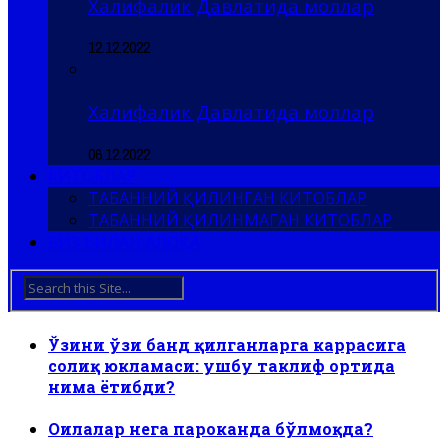
Халифалик Давлатида моллар
12.12.2022
Халифалик Давлатида моллар
06.12.2022
КИТОБЛАР
ТАБАННИЙ ҚИЛИНГАН КИТОБЛАР
ТАБАННИЙ ҚИЛИНМАГАН КИТОБЛАР
БИЗ БИЛАН АЛОҚА
Ўзини ўзи банд қилганларга каррасига
солиқ юкламаси: ушбу таклиф ортида
нима ётибди?
Оилалар нега пароканда бўлмоқда?