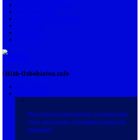
ЗИНДОН ХОТИРАЛАРИ
ХОС МАВЗУЛАР
БИРОДАРЛАР ҚИССАЛАРИ
МАҚОЛАЛАР
ШАҲИДЛАР
ШЕЪРЛАР
| Hizb-Uzbekiston.info
БОШ САҲИФА
ЯНГИЛИКЛАР
Мактаб ва боғчаларни таъмирлаш
учун аҳолидан пул йиғиш шаръан
жоизми?