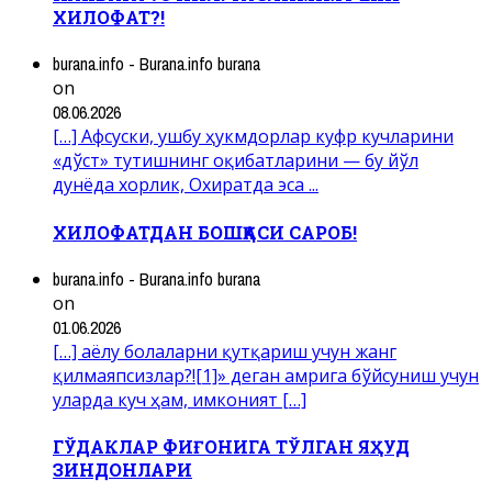
ХИЛОФАТ?!
burana.info - Burana.info burana
on
08.06.2026
[…] Афсуски, ушбу ҳукмдорлар куфр кучларини
«дўст» тутишнинг оқибатларини — бу йўл
дунёда хорлик, Охиратда эса ...
ХИЛОФАТДАН БОШҚАСИ САРОБ!
burana.info - Burana.info burana
on
01.06.2026
[…] аёлу болаларни қутқариш учун жанг
қилмаяпсизлар?![1]» деган амрига бўйсуниш учун
уларда куч ҳам, имконият […]
ГЎДАКЛАР ФИҒОНИГА ТЎЛГАН ЯҲУД
ЗИНДОНЛАРИ