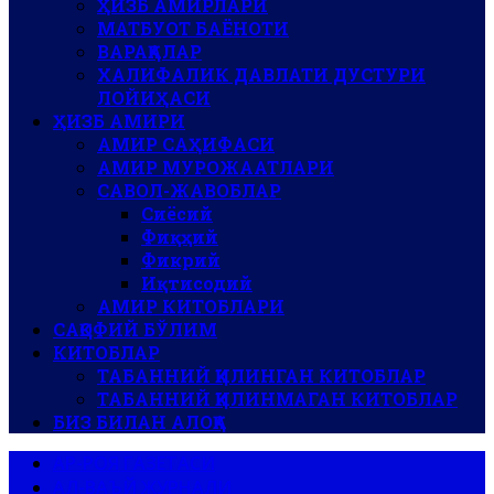
ҲИЗБ АМИРЛАРИ
МАТБУОТ БАЁНОТИ
ВАРАҚАЛАР
ХАЛИФАЛИК ДАВЛАТИ ДУСТУРИ
ЛОЙИҲАСИ
ҲИЗБ АМИРИ
АМИР САҲИФАСИ
АМИР МУРОЖААТЛАРИ
САВОЛ-ЖАВОБЛАР
Сиёсий
Фиқҳий
Фикрий
Иқтисодий
АМИР КИТОБЛАРИ
САҚОФИЙ БЎЛИМ
КИТОБЛАР
ТАБАННИЙ ҚИЛИНГАН КИТОБЛАР
ТАБАННИЙ ҚИЛИНМАГАН КИТОБЛАР
БИЗ БИЛАН АЛОҚА
АР-РОЯ ГАЗЕТАСИ
АЛ-ВАЪЙ ЖУРНАЛИ