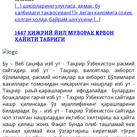
[…] шиорларини улуғласа, демак, бу
қалбидаги тақвосидан[1]» деган каломига содиқ
қолган ҳолда, байрам шукуҳини […]
1447 ҲИЖРИЙ ЙИЛ МУБОРАК ҚУРБОН
ҲАЙИТИ ТАБРИГИ
Бу – Веб саҳифа Ҳизб ут - Таҳрир Ўзбекистон расмий
сайтидир. Ҳизб ут - Таҳрир, вилоятлар, ахборот
бўлимлари, расмий нотиқлар ва ахборот бўлимлари
вакиллари томонидан чиқарилган нашрлар Ҳизб ут -
Таҳрир раъй-қарашларини ифодалайди. Булардан
бошқалари гарчи Ҳизб ут - Таҳрир Ўзбекистон сайтида
нашр қилинсада ўз муаллифининг қарашларини
билдиради. Бу – Ҳизб ут - Таҳрир Ўзбекистон сайтида
чоп этилган нашрлардан иқтибос келтириш ва қайта
нашр қилиш жоиз. Фақат бунда олиб ташламай ёки
таъвил қилмай ёки ўзгартириш киритмай тўғри