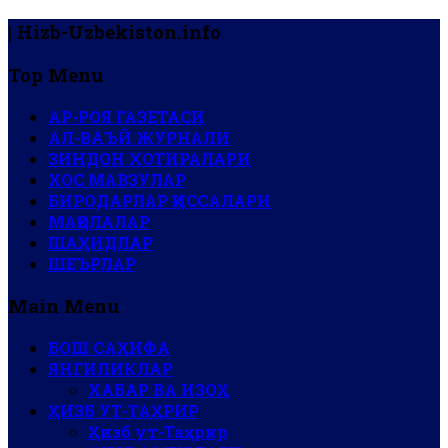
| Hizb-Uzbekiston.info
Top Menu
АР-РОЯ ГАЗЕТАСИ
АЛ-ВАЪЙ ЖУРНАЛИ
ЗИНДОН ХОТИРАЛАРИ
ХОС МАВЗУЛАР
БИРОДАРЛАР ҚИССАЛАРИ
МАҚОЛАЛАР
ШАҲИДЛАР
ШЕЪРЛАР
Main Menu
БОШ САҲИФА
ЯНГИЛИКЛАР
ХАБАР ВА ИЗОҲ
ҲИЗБ УТ-ТАҲРИР
Ҳизб ут-Таҳрир