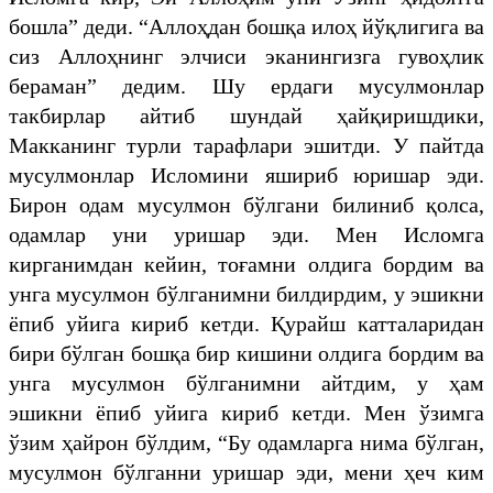
бошла” деди. “Аллоҳдан бошқа илоҳ йўқлигига ва
сиз Аллоҳнинг элчиси эканингизга гувоҳлик
бераман” дедим. Шу ердаги мусулмонлар
такбирлар айтиб шундай ҳайқиришдики,
Макканинг турли тарафлари эшитди. У пайтда
мусулмонлар Исломини яшириб юришар эди.
Бирон одам мусулмон бўлгани билиниб қолса,
одамлар уни уришар эди. Мен Исломга
кирганимдан кейин, тоғамни олдига бордим ва
унга мусулмон бўлганимни билдирдим, у эшикни
ёпиб уйига кириб кетди. Қурайш катталаридан
бири бўлган бошқа бир кишини олдига бордим ва
унга мусулмон бўлганимни айтдим, у ҳам
эшикни ёпиб уйига кириб кетди. Мен ўзимга
ўзим ҳайрон бўлдим, “Бу одамларга нима бўлган,
мусулмон бўлганни уришар эди, мени ҳеч ким