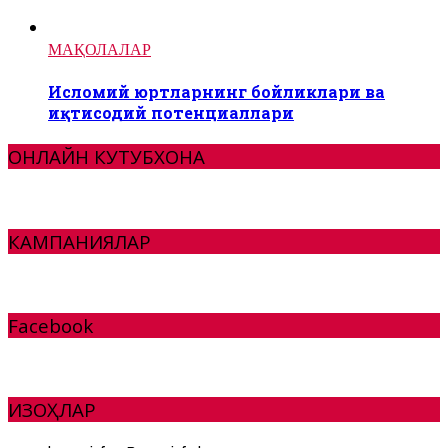
МАҚОЛАЛАР
Исломий юртларнинг бойликлари ва
иқтисодий потенциаллари
ОНЛАЙН КУТУБХОНА
КАМПАНИЯЛАР
Facebook
ИЗОҲЛАР