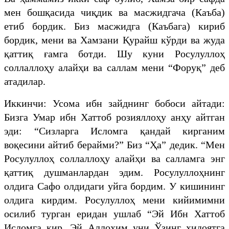
мен бошқасида чиқдик ва масжидгача (Каъба)
етиб бордик. Биз масжидга (Каъбага) кириб
бордик, мени ва Хамзани Қурайш кўрди ва жуда
қаттиқ ғамга ботди. Шу куни Росулуллоҳ
соллаллоҳу алайҳи ва саллам мени “Форуқ” деб
атадилар.
Иккинчи: Усома ибн зайднинг бобоси айтади:
Бизга Умар ибн Хаттоб розияллоҳу анҳу айтган
эди: “Сизларга Исломга қандай кирганим
воқесини айтиб берайми?” Биз “Ҳа” дедик. “Мен
Росулуллоҳ соллаллоҳу алайҳи ва салламга энг
қаттиқ душманлардан эдим. Росулуллоҳнинг
олдига Сафо олдидаги уйга бордим. У кишининг
олдига кирдим. Росулуллоҳ мени кийимимни
осилиб турган еридан ушлаб “Эй Ибн Хаттоб
Исломга кир, Эй Аллоҳим уни Ўзинг ҳидоятга