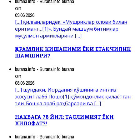
burana.info - Burana.info burana
on
09.06.2026
[…] қилганларидек: «Мушриклар олови билан
ёритманг…[1]». Бундай машъум битимлар
мусулмон армияларини […]
ҚАРАМЛИК КИШАНИМИ ЁКИ ЕТАКЧИЛИК
ШАМШИРИ?
burana.info - Burana.info burana
on
08.06.2026
[…] шундаки, Иордания қўшинига инглиз
жосуси Глабб Пошо[1] қўмондонлик қилаётган
эди. Бошқа араб раҳбарлари ва […]
НАКБАГА 78 ЙИЛ: ТАСЛИМИЯТ ЁКИ
ХИЛОФАТ?!
burana.info - Burana.info burana