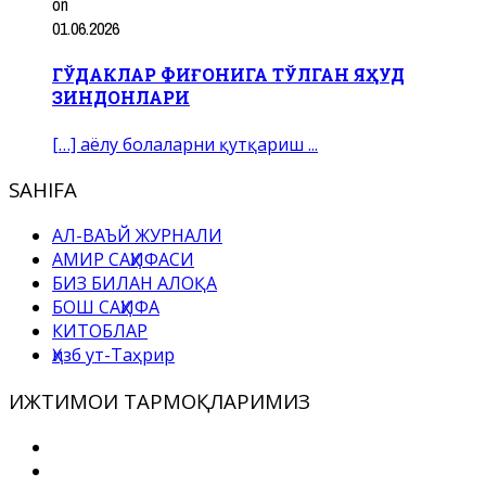
on
01.06.2026
ГЎДАКЛАР ФИҒОНИГА ТЎЛГАН ЯҲУД
ЗИНДОНЛАРИ
[…] аёлу болаларни қутқариш ...
SAHIFA
АЛ-ВАЪЙ ЖУРНАЛИ
АМИР САҲИФАСИ
БИЗ БИЛАН АЛОҚА
БОШ САҲИФА
КИТОБЛАР
Ҳизб ут-Таҳрир
ИЖТИМОИ ТАРМОҚЛАРИМИЗ