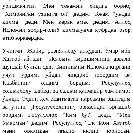
уришмаяпти. Мен тоғамни олдига бориб,
“Ҳимоянгни ўзингга ол” дедим. Тоғам “ундай
қилма” деди. Мен керак эмас дедим. Аллоҳ
Исломни зоҳир-ғолиб қилмагунча куфрдан озор
етиб юравердик.
Учинчи: Жобир розияллоҳу анҳудан, Умар ибн
Хаттоб айтади: “Исломга киришимнинг аввали
шундай бўлган эди: Синглимни Исломга киргани
учун урдим, уйдан чиқариб юбордим ва
Каъбанинг олдига бордим. Росулуллоҳ
соллаллоҳу алайҳи ва саллам қанчадир ҳам намоз
ўқиди. Олдин ҳеч эшитмаган нарсамни эшитдим
ва унинг (Росулуллоҳнинг) орқасидан эргашиб
бордим. Росулуллоҳ “Ким бу?” деди, “Мен
Умарман” дедим. Росулуллоҳ “Эй Ибн Хаттоб
мени орқамдан таъқиб қилиб юрибсан,