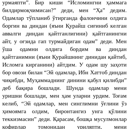
урмаяпти”. Бир киши “Исломингни ҳаммага
билдирмоқчимисан?” деди, мен “Ҳа” дедим.
Одамлар тўпланиб ўтирганда фалончини олдига
боргин ва диндан (яъни Қурайш сиғиниб келган
аввалги диндан қайтганлигини) қайтганингни
айт, у оғзида гап турмайдиган одам” деди. Мен
ўша одамни олдига бордим ва диндан
қайтганимни (яъни Қурайшнинг динидан қайтиб,
Исломга кирганини) айтдим. У одам шу заҳоти
бор овози билан “Эй одамлар, Ибн Хаттоб диндан
чиқибди, Муҳаммаднинг динини қабул қилибди”
деб бақира бошлади. Шунда одамлар мени
уришни бошлади, мен ҳам уларни урдим. Тоғам
келиб, “Эй одамлар, мен синглимни ўғлини ўз
ҳимоямга олдим, биронтангиз унга қўлини
теккизмасин” деди. Қарасам, бошқа мусулмонлар
кофирлар томонидан уриляпти, мени