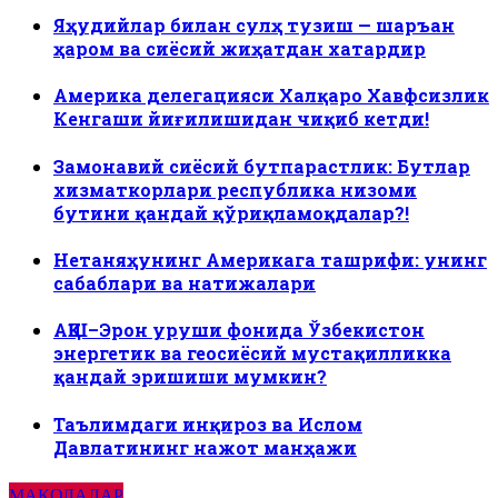
Яҳудийлар билан сулҳ тузиш — шаръан
ҳаром ва сиёсий жиҳатдан хатардир
Америка делегацияси Халқаро Хавфсизлик
Кенгаши йиғилишидан чиқиб кетди!
Замонавий сиёсий бутпарастлик: Бутлар
хизматкорлари республика низоми
бутини қандай қўриқламоқдалар?!
Нетаняҳунинг Америкага ташрифи: унинг
сабаблари ва натижалари
АҚШ–Эрон уруши фонида Ўзбекистон
энергетик ва геосиёсий мустақилликка
қандай эришиши мумкин?
Таълимдаги инқироз ва Ислом
Давлатининг нажот манҳажи
МАҚОЛАЛАР