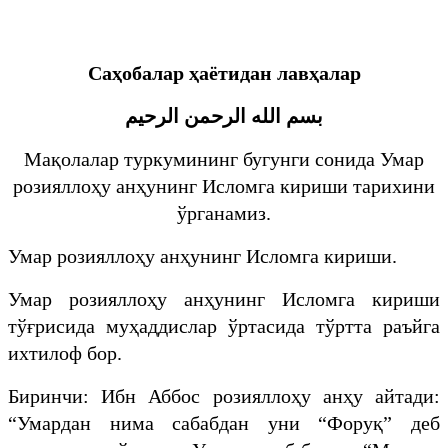
Саҳобалар ҳаётидан лавҳалар
بسم الله الرحمن الرحيم
Мақолалар туркумининг бугунги сонида Умар
розияллоҳу анҳунинг Исломга кириши тарихини
ўрганамиз.
Умар розияллоҳу анҳунинг Исломга кириши.
Умар розияллоҳу анҳунинг Исломга кириши
тўғрисида муҳаддислар ўртасида тўртта раъйга
ихтилоф бор.
Биринчи: Ибн Аббос розияллоҳу анҳу айтади:
“Умардан нима сабабдан уни “Форуқ” деб