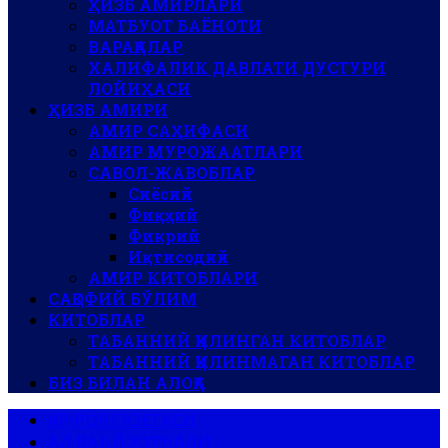
ҲИЗБ АМИРЛАРИ
МАТБУОТ БАЁНОТИ
ВАРАҚАЛАР
ХАЛИФАЛИК ДАВЛАТИ ДУСТУРИ
ЛОЙИҲАСИ
ҲИЗБ АМИРИ
АМИР САҲИФАСИ
АМИР МУРОЖААТЛАРИ
САВОЛ-ЖАВОБЛАР
Сиёсий
Фиқҳий
Фикрий
Иқтисодий
АМИР КИТОБЛАРИ
САҚОФИЙ БЎЛИМ
КИТОБЛАР
ТАБАННИЙ ҚИЛИНГАН КИТОБЛАР
ТАБАННИЙ ҚИЛИНМАГАН КИТОБЛАР
БИЗ БИЛАН АЛОҚА
АР-РОЯ ГАЗЕТАСИ
АЛ-ВАЪЙ ЖУРНАЛИ