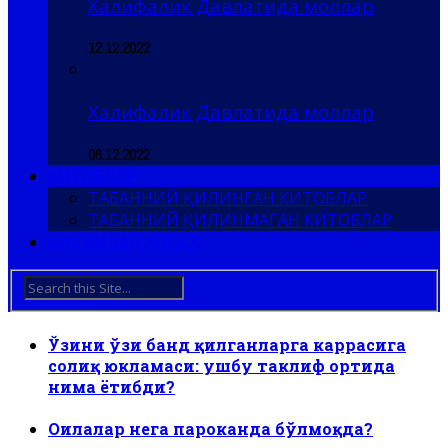
Халифалик Давлатида моллар
12.12.2022
Халифалик Давлатида моллар
06.12.2022
КИТОБЛАР
ТАБАННИЙ ҚИЛИНГАН КИТОБЛАР
ТАБАННИЙ ҚИЛИНМАГАН КИТОБЛАР
БИЗ БИЛАН АЛОҚА
Ўзини ўзи банд қилганларга каррасига
солиқ юкламаси: ушбу таклиф ортида
нима ётибди?
Оилалар нега пароканда бўлмоқда?