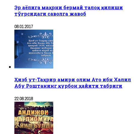
Эр аёлига маҳрни бермай талоқ қилиши
тўғрсидаги саволга жавоб
08.01.2017
Ҳизб ут-Таҳрир амири олим Ато ибн Халил
Абу Роштанинг қурбон ҳайити табриги
22.08.2018