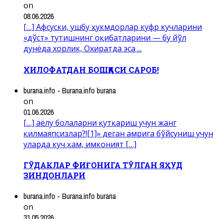
on
08.06.2026
[…] Афсуски, ушбу ҳукмдорлар куфр кучларини
«дўст» тутишнинг оқибатларини — бу йўл
дунёда хорлик, Охиратда эса ...
ХИЛОФАТДАН БОШҚАСИ САРОБ!
burana.info - Burana.info burana
on
01.06.2026
[…] аёлу болаларни қутқариш учун жанг
қилмаяпсизлар?![1]» деган амрига бўйсуниш учун
уларда куч ҳам, имконият […]
ГЎДАКЛАР ФИҒОНИГА ТЎЛГАН ЯҲУД
ЗИНДОНЛАРИ
burana.info - Burana.info burana
on
31.05.2026