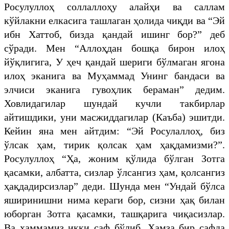
Росулуллоҳ соллаллоҳу алайҳи ва саллам
кўйлакни елкасига ташлаган ҳолида чиқди ва “Эй
ибн Хаттоб, бизда қандай ишинг бор?” деб
сўради. Мен “Аллоҳдан бошқа бирон илоҳ
йўқлигига, У ҳеч қандай шериги бўлмаган ягона
илоҳ эканига ва Муҳаммад Унинг бандаси ва
элчиси эканига гувоҳлик бераман” дедим.
Ховлидагилар шундай кучли такбирлар
айтишдики, уни масжиддагилар (Каъба) эшитди.
Кейин яна мен айтдим: “Эй Росулаллоҳ, биз
ўлсак ҳам, тирик қолсак ҳам ҳақдамизми?”.
Росулуллоҳ “Ҳа, жоним қўлида бўлган Зотга
қасамки, албатта, сизлар ўлсангиз ҳам, қолсангиз
ҳақдадирсизлар” деди. Шунда мен “Ундай бўлса
яширинишни нима кераги бор, сизни ҳақ билан
юборган Зотга қасамки, ташқарига чиқасизлар.
Ва ҳаммамиз икки саф бўлиб, Хамза бир сафда