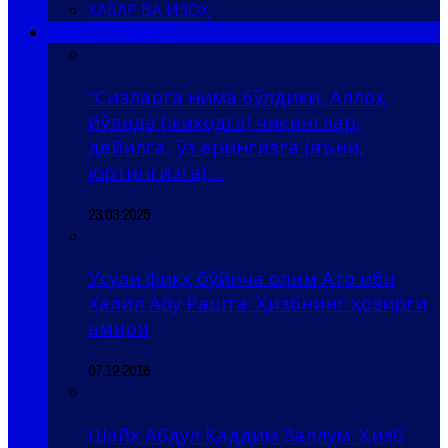
ХАБАР ВА ИЗОҲ
ҲИЗБ УТ-ТАҲРИР
“Сизларга нима бўлдики, Аллоҳ
йўлида (жиҳодга) чиқинглар,
дейилса, ўз ерингизга (яъни,
юртингизга) ...
23.03.2025
Усули фиқҳ бўйича олим Ато ибн
Халил Абу Рашта: Ҳизбнинг ҳозирги
амири
07.12.2016
Шайх Абдул Қаддим Заллум: Ҳизб