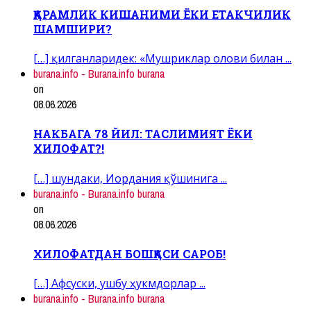
ҚАРАМЛИК КИШАНИМИ ЁКИ ЕТАКЧИЛИК
ШАМШИРИ?
[…] қилганларидек: «Мушриклар олови билан ...
burana.info - Burana.info burana
on
08.06.2026
НАКБАГА 78 ЙИЛ: ТАСЛИМИЯТ ЁКИ
ХИЛОФАТ?!
[…] шундаки, Иордания қўшинига ...
burana.info - Burana.info burana
on
08.06.2026
ХИЛОФАТДАН БОШҚАСИ САРОБ!
[…] Афсуски, ушбу ҳукмдорлар ...
burana.info - Burana.info burana