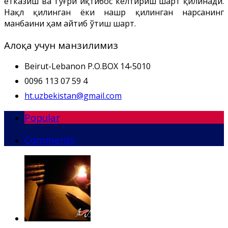
етказиш ва тўғри иқтибос келтириш шарт қилинади.
Нақл қилинган ёки нашр қилинган нарсанинг
манбаини ҳам айтиб ўтиш шарт.
Алоқа учун манзилимиз
Beirut-Lebanon P.O.BOX 14-5010
0096 113 07 59 4
ht.uzbekistan@gmail.com
Popular
Comments