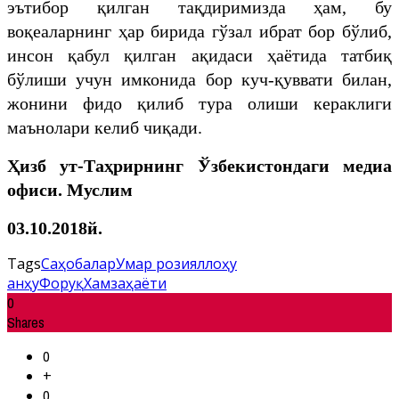
эътибор қилган тақдиримизда ҳам, бу
воқеаларнинг ҳар бирида гўзал ибрат бор бўлиб,
инсон қабул қилган ақидаси ҳаётида татбиқ
бўлиши учун имконида бор куч-қуввати билан,
жонини фидо қилиб тура олиши кераклиги
маънолари келиб чиқади.
Ҳизб ут-Таҳрирнинг Ўзбекистондаги медиа
офиси. Муслим
03.10.2018й.
Tags
Саҳобалар
Умар розияллоҳу
анҳу
Форуқ
Хамза
ҳаёти
0
Shares
0
+
0