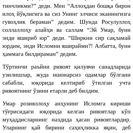
тинчликми?” деди. Мен “Аллоҳдан бошқа бирон
илоҳ йўқлигига ва сиз Унинг элчиси эканингизга
гувоҳлик бераман” дедим. Шунда Росулуллоҳ
соллаллоҳу алайҳи ва саллам “Эй Умар, буни
энди яшириб юр” деди. “Ширкни сир сақламай
юрдим, энди Исломни яширайми?! Албатта, буни
ҳаммага билдираман” дедим.
Тўртинчи раъйни ривоят қилувчи санадларида
узилишлар, жуда ишонарсиз одамлар бўлгани
сабабли, юқорида келтириб ўтилган учта
ривоятнинг ўзини етарли деб билдим.
Умар розияллоҳу анҳунинг Исломга кириши
тўғрисидаги юқорида келган ривоятлар кўп
муҳаддисларнинг наздида ҳасан ривоятлардир.
Уларнинг қай бирини саҳиҳликка яқин, деб