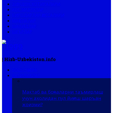
ЗИНДОН ХОТИРАЛАРИ
ХОС МАВЗУЛАР
БИРОДАРЛАР ҚИССАЛАРИ
МАҚОЛАЛАР
ШАҲИДЛАР
ШЕЪРЛАР
| Hizb-Uzbekiston.info
БОШ САҲИФА
ЯНГИЛИКЛАР
Мактаб ва боғчаларни таъмирлаш
учун аҳолидан пул йиғиш шаръан
жоизми?