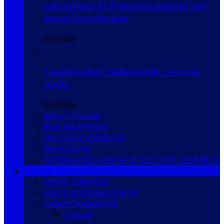
қиёдатида ўз ўтмишдошининг энг
яхши ўринбосари
07.12.2016
Тақийюддин Набаҳоний… Асосчи
шайх
07.12.2016
Ҳизб ут-Таҳрир
ҲИЗБ АМИРЛАРИ
МАТБУОТ БАЁНОТИ
ВАРАҚАЛАР
ХАЛИФАЛИК ДАВЛАТИ ДУСТУРИ ЛОЙИҲАСИ
ҲИЗБ АМИРИ
АМИР САҲИФАСИ
АМИР МУРОЖААТЛАРИ
САВОЛ-ЖАВОБЛАР
Сиёсий