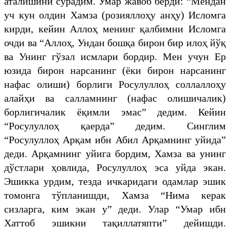
аталишини сўрадим. Умар жавоб берди: “Мендан
уч кун олдин Хамза (розияллоҳу анҳу) Исломга
кирди, кейин Аллоҳ менинг қалбимни Исломга
очди ва “Аллоҳ, Ундан бошқа бирон бир илоҳ йўқ
ва Унинг гўзал исмлари бордир. Мен учун Ер
юзида бирон нарсанинг (ёки бирон нарсанинг
нафас олиши) борлиги Росулуллоҳ соллаллоҳу
алайҳи ва салламнинг (нафас олишичалик)
борлигичалик ёқимли эмас” дедим. Кейин
“Росулуллоҳ қаерда” дедим. Синглим
“Росулуллоҳ Арқам ибн Абил Арқамнинг уйида”
деди. Арқамнинг уйига бордим, Хамза ва унинг
дўстлари ҳовлида, Росулуллоҳ эса уйда экан.
Эшикка урдим, тезда ичкаридаги одамлар эшик
томонга тўпланишди, Хамза “Нима керак
сизларга, ким экан у” деди. Улар “Умар ибн
Хаттоб эшикни тақиллатяпти” дейишди.