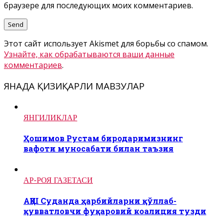
браузере для последующих моих комментариев.
Этот сайт использует Akismet для борьбы со спамом.
Узнайте, как обрабатываются ваши данные
комментариев
.
ЯНАДА ҚИЗИҚАРЛИ МАВЗУЛАР
ЯНГИЛИКЛАР
Ҳошимов Рустам биродаримизнинг
вафоти муносабати билан таъзия
АР-РОЯ ГАЗЕТАСИ
АҚШ Суданда ҳарбийларни қўллаб-
қувватловчи фуқаровий коалиция тузди