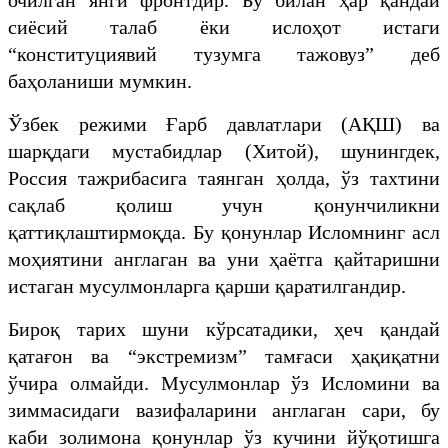
сиёсий талаб ёки ислоҳот истаги
“конституциявий тузумга тажовуз” деб
баҳоланиши мумкин.
Ўзбек режими Ғарб давлатлари (АҚШ) ва
шарқдаги мустабидлар (Хитой), шунингдек,
Россия тажрибасига таянган ҳолда, ўз тахтини
сақлаб қолиш учун қонунчиликни
қаттиқлаштирмоқда. Бу қонунлар Исломнинг асл
моҳиятини англаган ва уни ҳаётга қайтаришни
истаган мусулмонларга қарши қаратилгандир.
Бироқ тарих шуни кўрсатадики, ҳеч қандай
қатағон ва “экстремизм” тамғаси ҳақиқатни
ўчира олмайди. Мусулмонлар ўз Исломини ва
зиммасидаги вазифаларини англаган сари, бу
каби золимона қонунлар ўз кучини йўқотишга