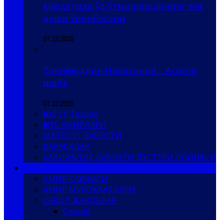
қиёдатида ўз ўтмишдошининг энг
яхши ўринбосари
07.12.2016
Тақийюддин Набаҳоний… Асосчи
шайх
07.12.2016
Ҳизб ут-Таҳрир
ҲИЗБ АМИРЛАРИ
МАТБУОТ БАЁНОТИ
ВАРАҚАЛАР
ХАЛИФАЛИК ДАВЛАТИ ДУСТУРИ ЛОЙИҲАСИ
ҲИЗБ АМИРИ
АМИР САҲИФАСИ
АМИР МУРОЖААТЛАРИ
САВОЛ-ЖАВОБЛАР
Сиёсий