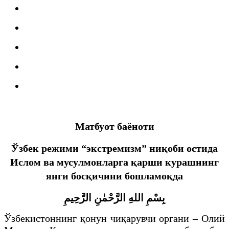
Матбуот баёноти
Ўзбек режими
“
экстремизм
” ниқоби остида
Ислом ва мусулмонларга қарши курашнинг
янги босқичини бошламоқда
بِسْمِ اللهِ الرَّحْمٰنِ الرَّحِيمِ
Ўзбекистоннинг қонун чиқарувчи органи – Олий