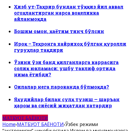
Ҳизб ут-Таҳрир бундан тўққиз йил аввал
огоҳлантирган нарса воқеликка
айланмоқда
Бошим омон, ҳаётим тинч бўлсин
Ироқ – Теҳронга хайрихоҳ бўлган қуролли
гуруҳлар тақдири
Ўзини ўзи банд қилганларга каррасига
солиқ юкламаси: ушбу таклиф ортида
нима ётибди?
Оилалар нега пароканда бўлмоқда?
Яҳудийлар билан сулҳ тузиш — шаръан
ҳаром ва сиёсий жиҳатдан хатардир
МАТБУОТ БАЁНОТИ
Home
›
МАТБУОТ БАЁНОТИ
›
Ўзбек режими
“экстремизм” ниқоби остида Ислом ва мусулмонларга