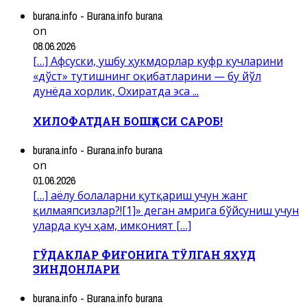
burana.info - Burana.info burana
on
08.06.2026
[…] Афсуски, ушбу ҳукмдорлар куфр кучларини
«дўст» тутишнинг оқибатларини — бу йўл
дунёда хорлик, Охиратда эса ...
ХИЛОФАТДАН БОШҚАСИ САРОБ!
burana.info - Burana.info burana
on
01.06.2026
[…] аёлу болаларни қутқариш учун жанг
қилмаяпсизлар?![1]» деган амрига бўйсуниш учун
уларда куч ҳам, имконият […]
ГЎДАКЛАР ФИҒОНИГА ТЎЛГАН ЯҲУД
ЗИНДОНЛАРИ
burana.info - Burana.info burana