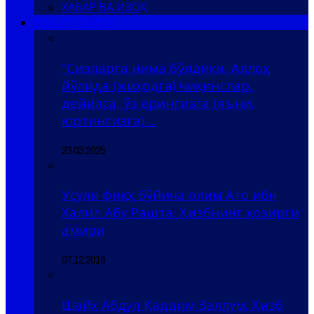
ХАБАР ВА ИЗОҲ
ҲИЗБ УТ-ТАҲРИР
“Сизларга нима бўлдики, Аллоҳ
йўлида (жиҳодга) чиқинглар,
дейилса, ўз ерингизга (яъни,
юртингизга) ...
23.03.2025
Усули фиқҳ бўйича олим Ато ибн
Халил Абу Рашта: Ҳизбнинг ҳозирги
амири
07.12.2016
Шайх Абдул Қаддим Заллум: Ҳизб