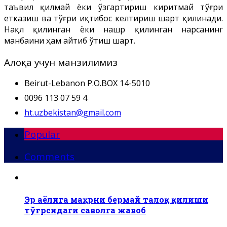
таъвил қилмай ёки ўзгартириш киритмай тўғри
етказиш ва тўғри иқтибос келтириш шарт қилинади.
Нақл қилинган ёки нашр қилинган нарсанинг
манбаини ҳам айтиб ўтиш шарт.
Алоқа учун манзилимиз
Beirut-Lebanon P.O.BOX 14-5010
0096 113 07 59 4
ht.uzbekistan@gmail.com
Popular
Comments
Эр аёлига маҳрни бермай талоқ қилиши
тўғрсидаги саволга жавоб