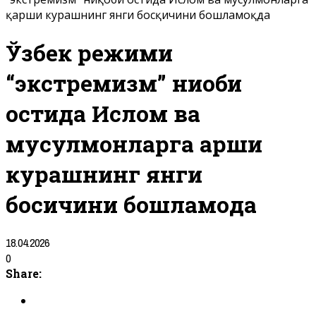
қарши курашнинг янги босқичини бошламоқда
Ўзбек режими
“экстремизм” ниқоби
остида Ислом ва
мусулмонларга қарши
курашнинг янги
босқичини бошламоқда
18.04.2026
0
Share: