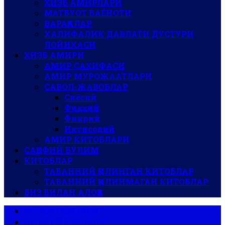
ҲИЗБ АМИРЛАРИ
МАТБУОТ БАЁНОТИ
ВАРАҚАЛАР
ХАЛИФАЛИК ДАВЛАТИ ДУСТУРИ
ЛОЙИҲАСИ
ҲИЗБ АМИРИ
АМИР САҲИФАСИ
АМИР МУРОЖААТЛАРИ
САВОЛ-ЖАВОБЛАР
Сиёсий
Фиқҳий
Фикрий
Иқтисодий
АМИР КИТОБЛАРИ
САҚОФИЙ БЎЛИМ
КИТОБЛАР
ТАБАННИЙ ҚИЛИНГАН КИТОБЛАР
ТАБАННИЙ ҚИЛИНМАГАН КИТОБЛАР
БИЗ БИЛАН АЛОҚА
АР-РОЯ ГАЗЕТАСИ
АЛ-ВАЪЙ ЖУРНАЛИ