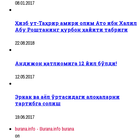
08.01.2017
Ҳизб ут-Таҳрир амири олим Ато ибн Халил
Абу Роштанинг қурбон ҳайити табриги
22.08.2018
Андижон қатлиомига 12 йил бўлди!
12.05.2017
Эркак ва аёл ўртасидаги алоқаларни
тартибга солиш
19.06.2017
burana.info - Burana.info burana
on