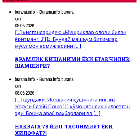
burana.info - Burana.info burana
on
09.06.2026
[…] қилганларидек: «Мушриклар олови билан
ёритманг…[1]». Бундай машъум битимлар
мусулмон армияларини […]
ҚАРАМЛИК КИШАНИМИ ЁКИ ЕТАКЧИЛИК
ШАМШИРИ?
burana.info - Burana.info burana
on
08.06.2026
[…] шундаки, Иордания қўшинига инглиз
жосуси Глабб Пошо[1] қўмондонлик қилаётган
эди. Бошқа араб раҳбарлари ва […]
НАКБАГА 78 ЙИЛ: ТАСЛИМИЯТ ЁКИ
ХИЛОФАТ?!