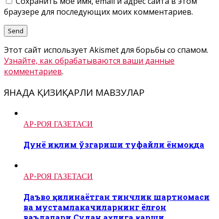
Сохранить моё имя, email и адрес сайта в этом
браузере для последующих моих комментариев.
Этот сайт использует Akismet для борьбы со спамом.
Узнайте, как обрабатываются ваши данные
комментариев
.
ЯНАДА ҚИЗИҚАРЛИ МАВЗУЛАР
АР-РОЯ ГАЗЕТАСИ
Дунё иқлим ўзгариши туфайли ёнмоқда
АР-РОЯ ГАЗЕТАСИ
Даъво қилинаётган тинчлик шартномаси
ва мустамлакачиларнинг ёлғон
ваъдалари Судан аҳлига қарши