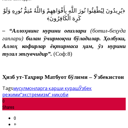
﴿يُرِيدُونَ لِيُطْفِئُوا نُورَ اللَّهِ بِأَفْوَاهِهِمْ وَاللَّهُ مُتِمُّ نُورِهِ وَلَوْ
كَرِهَ الْكَافِرُونَ﴾
–
“Аллоҳнинг нурини
о
ғизлари
(ботил-беҳуда
гаплари)
билан ўчирмоқчи бўладилар. Ҳолбуки,
Аллоҳ кофирлар ёқтирмаса ҳам, ўз нурини
тугал этгувчидир”
.
(Соф:8)
Ҳизб ут-Таҳрир Матбуот бўлими – Ўзбекистон
Tags
мусулмонларга қарши кураш
Ўзбек
режими
“экстремизм” ниқоби
0
Shares
0
+