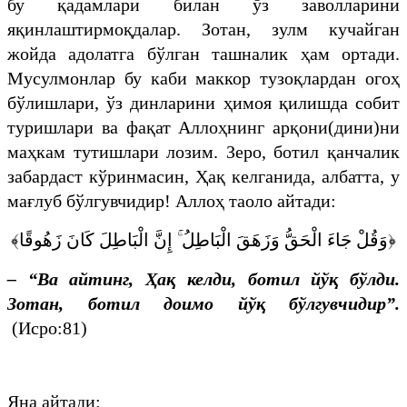
бу қадамлари билан ўз заволларини
яқинлаштирмоқдалар. Зотан, зулм кучайган
жойда адолатга бўлган ташналик ҳам ортади.
Мусулмонлар бу каби маккор тузоқлардан огоҳ
бўлишлари, ўз динларини ҳимоя қилишда собит
туришлари ва фақат Аллоҳнинг арқони(дини)ни
маҳкам тутишлари лозим. Зеро, ботил қанчалик
забардаст кўринмасин, Ҳақ келганида, албатта, у
мағлуб бўлгувчидир! Аллоҳ таоло айтади:
﴿وَقُلْ جَاءَ الْحَقُّ وَزَهَقَ الْبَاطِلُ ۚ إِنَّ الْبَاطِلَ كَانَ زَهُوقًا﴾
– “
Ва
айтинг,
Ҳақ келди, ботил йўқ бўлди.
Зотан, ботил доимо йўқ
бўлгувчидир
”
.
(Исро:81)
Яна айтади: