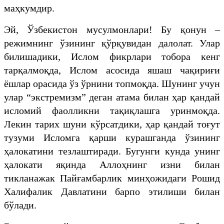
маҳкумдир.
Эй, Ўзбекистон мусулмонлари! Бу қонун –
режимнинг ўзининг қўрқувидан далолат. Улар
билишадики, Ислом фикрлари тобора кенг
тарқалмоқда, Ислом асосида яшаш чақириғи
ёшлар орасида ўз ўрнини топмоқда. Шунинг учун
улар “экстремизм” деган атама билан ҳар қандай
исломий фаолликни тақиқлашга уринмоқда.
Лекин тарих шуни кўрсатдики, ҳар қандай тоғут
тузуми Исломга қарши курашганда ўзининг
ҳалокатини тезлаштиради. Бугунги кунда унинг
ҳалокати яқинда Аллоҳнинг изни билан
тикланажак Пайғамбарлик минҳожидаги Рошид
Халифалик Давлатини барпо этилиши билан
бўлади.