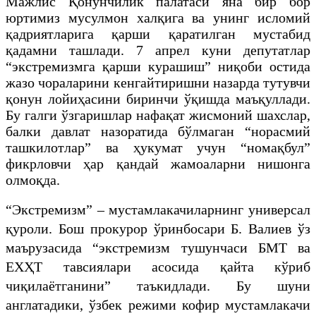
Мажлис Қонунчилик палатаси яна бир бор
юртимиз мусулмон халқига ва унинг исломий
қадриятларига қарши қаратилган мустабид
қадамни ташлади. 7 апрел куни депутатлар
“экстремизмга қарши курашиш” ниқоби остида
жазо чораларини кенгайтиришни назарда тутувчи
қонун лойиҳасини биринчи ўқишда маъқуллади.
Бу галги ўзгаришлар нафақат жисмоний шахслар,
балки давлат назоратида бўлмаган “норасмий
ташкилотлар” ва ҳукумат учун “номақбул”
фикрловчи ҳар қандай жамоаларни нишонга
олмоқда.
“Экстремизм” – мустамлакачиларнинг универсал
қуроли. Бош прокурор ўринбосари Б. Валиев ўз
маърузасида “экстремизм тушунчаси БМТ ва
ЕХҲТ тавсиялари асосида қайта кўриб
чиқилаётганини” таъкидлади. Бу шуни
англатадики, ўзбек режими кофир мустамлакачи