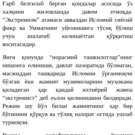
Ғарб белгилаб берган қоидалар асосида ўз
халқини жиловлашда давом этмоқда.
“Экстремизм” атамаси аввалдан Исломий сиёсий
фикр ва Умматнинг уйғонишига тўсиқ бўлиш
учун ишлатиб келинаётган қўрқитиш
воситасидир.
Янги қонунда “норасмий ташкилотлар”нинг
нишонга олиниши, давлат назоратида бўлмаган,
масжиддан ташқарида Исломни ўрганмоқчи
бўлган ёки жамият муаммоларини муҳокама
қиладиган ҳар қандай ихтиёрий жамоа
“экстремист” деб эълон қилинишини билдиради.
Режим шу йўл билан жамиятнинг ҳар бир
бўғинини қўрқув ва тўлиқ назорат остида ушлаб
турмоқчи.
Режим жавобгарликни “қисман