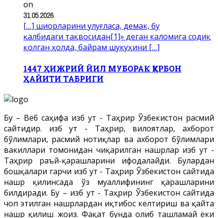
on
31.05.2026
[…] шиорларини улуғласа, демак, бу
қалбидаги тақвосидан[1]» деган каломига содиқ
қолган ҳолда, байрам шукуҳини […]
1447 ҲИЖРИЙ ЙИЛ МУБОРАК ҚУРБОН
ҲАЙИТИ ТАБРИГИ
Бу – Веб саҳифа Ҳизб ут - Таҳрир Ўзбекистон расмий
сайтидир. Ҳизб ут - Таҳрир, вилоятлар, ахборот
бўлимлари, расмий нотиқлар ва ахборот бўлимлари
вакиллари томонидан чиқарилган нашрлар Ҳизб ут -
Таҳрир раъй-қарашларини ифодалайди. Булардан
бошқалари гарчи Ҳизб ут - Таҳрир Ўзбекистон сайтида
нашр қилинсада ўз муаллифининг қарашларини
билдиради. Бу – Ҳизб ут - Таҳрир Ўзбекистон сайтида
чоп этилган нашрлардан иқтибос келтириш ва қайта
нашр қилиш жоиз. Фақат бунда олиб ташламай ёки