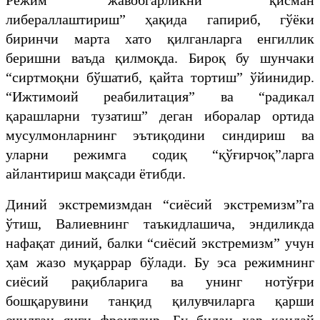
либераллаштириш” ҳақида гапириб, гўёки
биринчи марта хато қилганларга енгиллик
беришни ваъда қилмоқда. Бироқ бу шунчаки
“сиртмоқни бўшатиб, қайта тортиш” ўйинидир.
“Ижтимоий реабилитация” ва “радикал
қарашларни тузатиш” деган иборалар ортида
мусулмонларнинг эътиқодини синдириш ва
уларни режимга содиқ “қўғирчоқ”ларга
айлантириш мақсади ётибди.
Диний экстремизмдан “сиёсий экстремизм”га
ўтиш, Валиевнинг таъкидлашича, эндиликда
нафақат диний, балки “сиёсий экстремизм” учун
ҳам жазо муқаррар бўлади. Бу эса режимнинг
сиёсий рақибларига ва унинг нотўғри
бошқарувини танқид қилувчиларга қарши
очилган янги фронтдир. Бу билан ҳар қандай