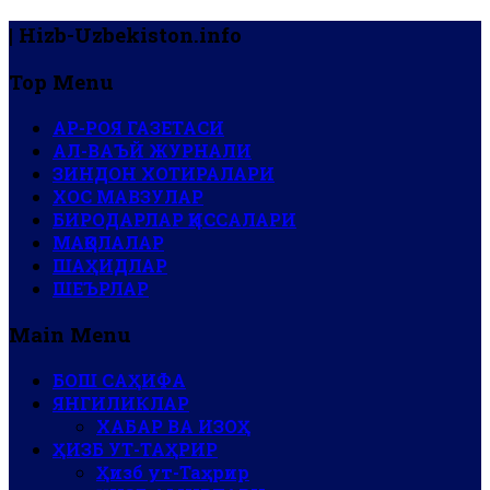
| Hizb-Uzbekiston.info
Top Menu
АР-РОЯ ГАЗЕТАСИ
АЛ-ВАЪЙ ЖУРНАЛИ
ЗИНДОН ХОТИРАЛАРИ
ХОС МАВЗУЛАР
БИРОДАРЛАР ҚИССАЛАРИ
МАҚОЛАЛАР
ШАҲИДЛАР
ШЕЪРЛАР
Main Menu
БОШ САҲИФА
ЯНГИЛИКЛАР
ХАБАР ВА ИЗОҲ
ҲИЗБ УТ-ТАҲРИР
Ҳизб ут-Таҳрир