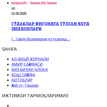
burana.info - Burana.info burana
on
01.06.2026
ГЎДАКЛАР ФИҒОНИГА ТЎЛГАН ЯҲУД
ЗИНДОНЛАРИ
[…] аёлу болаларни қутқариш ...
SAHIFA
АЛ-ВАЪЙ ЖУРНАЛИ
АМИР САҲИФАСИ
БИЗ БИЛАН АЛОҚА
БОШ САҲИФА
КИТОБЛАР
Ҳизб ут-Таҳрир
ИЖТИМОИ ТАРМОҚЛАРИМИЗ