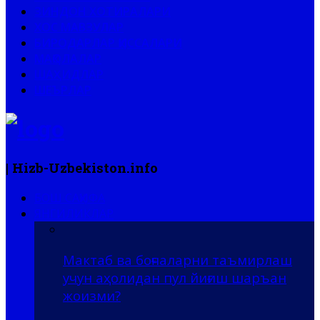
ЗИНДОН ХОТИРАЛАРИ
ХОС МАВЗУЛАР
БИРОДАРЛАР ҚИССАЛАРИ
МАҚОЛАЛАР
ШАҲИДЛАР
ШЕЪРЛАР
| Hizb-Uzbekiston.info
БОШ САҲИФА
ЯНГИЛИКЛАР
Мактаб ва боғчаларни таъмирлаш
учун аҳолидан пул йиғиш шаръан
жоизми?