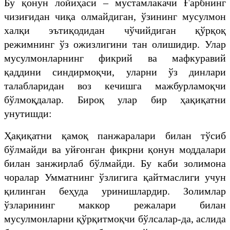
Бу қонун лойиҳаси – мустамлакачи Ғарбнинг
чизиғидан чиқа олмайдиган, ўзининг мусулмон
халқи эътиқодидан чўчийдиган қўрқоқ
режимнинг ўз ожизлигини тан олишидир. Улар
мусулмонларнинг фикрий ва мафкуравий
қаддини синдирмоқчи, уларни ўз динлари
талабларидан воз кечишга мажбурламоқчи
бўлмоқдалар. Бироқ улар бир ҳақиқатни
унутишди:
Ҳақиқатни қамоқ панжаралари билан тўсиб
бўлмайди ва уйғонган фикрни қонун моддалари
билан занжирлаб бўлмайди. Бу каби золимона
чоралар Умматнинг ўзлигига қайтмаслиги учун
қилинган беҳуда уринишлардир. Золимлар
ўзларининг маккор режалари билан
мусулмонларни қўрқитмоқчи бўлсалар-да, аслида