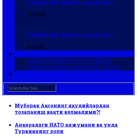
Халифалик Давлатида моллар
12.12.2022
Халифалик Давлатида моллар
06.12.2022
КИТОБЛАР
ТАБАННИЙ ҚИЛИНГАН КИТОБЛАР
ТАБАННИЙ ҚИЛИНМАГАН КИТОБЛАР
БИЗ БИЛАН АЛОҚА
Муборак Ақсонинг яҳудийлардан
тозаланиш вақти келмадими?!
Анқарадаги НАТО анжумани ва унда
Туркиянинг роли