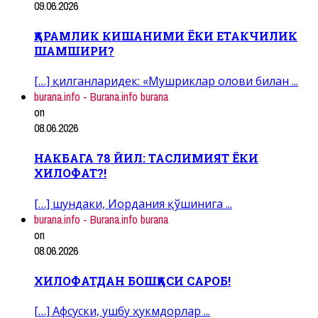
09.06.2026
ҚАРАМЛИК КИШАНИМИ ЁКИ ЕТАКЧИЛИК
ШАМШИРИ?
[…] қилганларидек: «Мушриклар олови билан ...
burana.info - Burana.info burana
on
08.06.2026
НАКБАГА 78 ЙИЛ: ТАСЛИМИЯТ ЁКИ
ХИЛОФАТ?!
[…] шундаки, Иордания қўшинига ...
burana.info - Burana.info burana
on
08.06.2026
ХИЛОФАТДАН БОШҚАСИ САРОБ!
[…] Афсуски, ушбу ҳукмдорлар ...