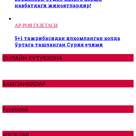
навбатдаги жиноятлардир!
АР-РОЯ ГАЗЕТАСИ
5+1 тажрибасидан илҳомланган ҳолда
ўртага ташланган Сурия ечими
ОНЛАЙН КУТУБХОНА
КАМПАНИЯЛАР
Facebook
ИЗОҲЛАР