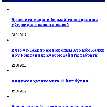
Эр аёлига маҳрни бермай талоқ қилиши
тўғрсидаги саволга жавоб
08.01.2017
Ҳизб ут-Таҳрир амири олим Ато ибн Халил
Абу Роштанинг қурбон ҳайити табриги
22.08.2018
Андижон қатлиомига 12 йил бўлди!
12.05.2017
Эркак ва аёл ўртасидаги алоқаларни