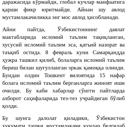
даражасида кўрмайди, глобал кучлар манфаатига
қарши фикр юритмайди. Айнан шу авлод
мустамлакачиликка энг мос авлод ҳисобланади.
Айни пайтда, Ўзбекистоннинг давлат
мактабларида исломий таълим тақиқланган,
хусусий исломий таълим эса, қатъий назорат ва
таъқиб остида. 8 февраль куни Самарқандда
ҳужра ташкил қилиб, болаларга исломий таълим
бериш билан шуғулланган эркак қамоққа олинди.
Бундан олдин Тошкент вилоятида 15 нафар
болага исломий таълим берганларга жиноят иши
очилди. Бу каби хабарлар сўнгги пайтларда
ахборот саҳифаларида тез-тез учрайдиган бўлиб
қолди.
Бу шунга далолат қиладики, Ўзбекистон
ҳукумати ташқи мустамлакачи кучлар белгилаб