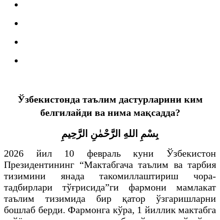
Ўзбекистонда таълим дастурларини ким
белгилайди ва нима мақсадда?
بِسْمِ اللهِ الرَّحْمٰنِ الرَّحِيمِ
2026 йил 10 февраль куни Ўзбекистон
Президентининг “Мактабгача таълим ва тарбия
тизимини янада такомиллаштириш чора-
тадбирлари тўғрисида”ги фармони мамлакат
таълим тизимида бир қатор ўзгаришларни
бошлаб берди. Фармонга кўра, 1 йиллик мактабга