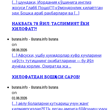
[…] шундаки, Иордания қўшинига инглиз
жосуси Глабб Пошо[1] қўмондонлик қилаётган
эди. Бошқа араб раҳбарлари ва […]
НАКБАГА 78 ЙИЛ: ТАСЛИМИЯТ ЁКИ
ХИЛОФАТ?!
burana.info - Burana.info burana
on
08.06.2026
[…] Афсуски, ушбу ҳукмдорлар куфр кучларини
«дўст» тутишнинг оқибатларини — бу йўл
дунёда хорлик, Охиратда эса ...
ХИЛОФАТДАН БОШҚАСИ САРОБ!
burana.info - Burana.info burana
on
01.06.2026
[…] аёлу болаларни қутқариш учун жанг
қилмаяпсизлар?![1]» деган амрига бўйсуниш учун