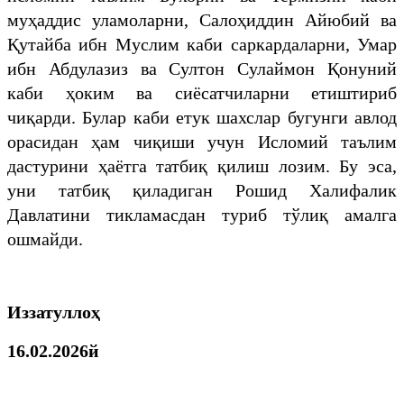
муҳаддис уламоларни, Салоҳиддин Айюбий ва
Қутайба ибн Муслим каби саркардаларни, Умар
ибн Абдулазиз ва Султон Сулаймон Қонуний
каби ҳоким ва сиёсатчиларни етиштириб
чиқарди. Булар каби етук шахслар бугунги авлод
орасидан ҳам чиқиши учун Исломий таълим
дастурини ҳаётга татбиқ қилиш лозим. Бу эса,
уни татбиқ қиладиган Рошид Халифалик
Давлатини тикламасдан туриб тўлиқ амалга
ошмайди.
Иззатуллоҳ
16.02.2026й