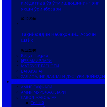
қиёдатида ўз ўтмишдошининг энг
яхши ўринбосари
07.12.2016
Тақийюддин Набаҳоний… Асосчи
шайх
07.12.2016
Ҳизб ут-Таҳрир
ҲИЗБ АМИРЛАРИ
МАТБУОТ БАЁНОТИ
ВАРАҚАЛАР
ХАЛИФАЛИК ДАВЛАТИ ДУСТУРИ ЛОЙИҲАСИ
ҲИЗБ АМИРИ
АМИР САҲИФАСИ
АМИР МУРОЖААТЛАРИ
САВОЛ-ЖАВОБЛАР
Сиёсий