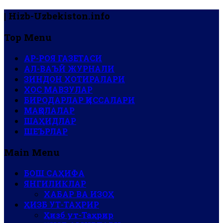
| Hizb-Uzbekiston.info
Top Menu
АР-РОЯ ГАЗЕТАСИ
АЛ-ВАЪЙ ЖУРНАЛИ
ЗИНДОН ХОТИРАЛАРИ
ХОС МАВЗУЛАР
БИРОДАРЛАР ҚИССАЛАРИ
МАҚОЛАЛАР
ШАҲИДЛАР
ШЕЪРЛАР
Main Menu
БОШ САҲИФА
ЯНГИЛИКЛАР
ХАБАР ВА ИЗОҲ
ҲИЗБ УТ-ТАҲРИР
Ҳизб ут-Таҳрир