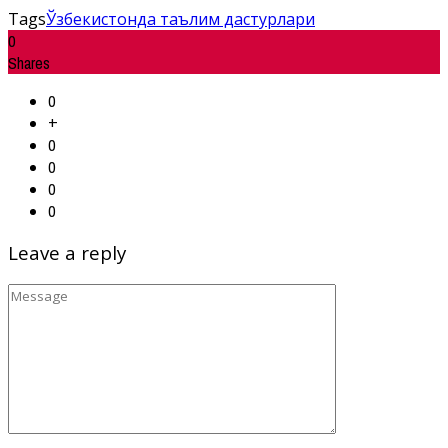
Tags
Ўзбекистонда таълим дастурлари
0
Shares
0
+
0
0
0
0
Leave a reply