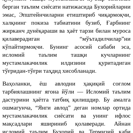
берган таълим сиёсати натижасида Бухорийларни
эмас, Эпштейнчиларни етиштириб чиқармоқчи,
халқнинг покиза табиатини бузиб, Ғарбнинг
жирканч дунёқараши ва ҳаёт тарзи билан муроса
қилаверадиган “мўътадилчилар”ни
кўпайтирмоқчи. Бунинг асосий сабаби эса,
исломий таълим ташқи кучларнинг
мустамлакачилик илдизини қуритадиган
тўғридан-тўғри таҳдид хисобланади.
Ваҳоланки, ёш авлодни ҳақиқий соғлом
тарбиялашнинг ягона йўли — Исломий таълим
дастурини ҳаётга татбиқ қилишдир. Бу амалга
ошмагунча, “Янги авлод” деган номлар ортида
мустамлакачилик сиёсати ва унинг ифлос
мақсадлари яшириниб қолаверади. Айнан
исломий таълим Бухорий ва Термизий каби