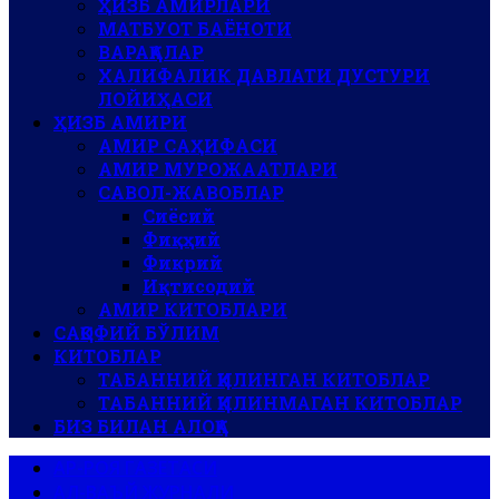
ҲИЗБ АМИРЛАРИ
МАТБУОТ БАЁНОТИ
ВАРАҚАЛАР
ХАЛИФАЛИК ДАВЛАТИ ДУСТУРИ
ЛОЙИҲАСИ
ҲИЗБ АМИРИ
АМИР САҲИФАСИ
АМИР МУРОЖААТЛАРИ
САВОЛ-ЖАВОБЛАР
Сиёсий
Фиқҳий
Фикрий
Иқтисодий
АМИР КИТОБЛАРИ
САҚОФИЙ БЎЛИМ
КИТОБЛАР
ТАБАННИЙ ҚИЛИНГАН КИТОБЛАР
ТАБАННИЙ ҚИЛИНМАГАН КИТОБЛАР
БИЗ БИЛАН АЛОҚА
АР-РОЯ ГАЗЕТАСИ
АЛ-ВАЪЙ ЖУРНАЛИ