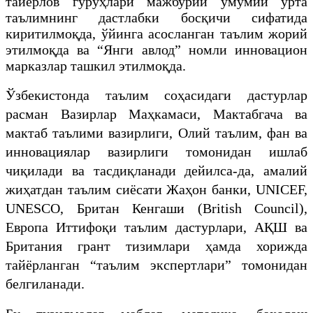
тайёрлов гуруҳлари мажбурий умумий ўрта
таълимнинг дастлабки босқичи сифатида
киритилмоқда, ўйинга асосланган таълим жорий
этилмоқда ва “Янги авлод” номли инновацион
марказлар ташкил этилмоқда.
Ўзбекистонда таълим соҳасидаги дастурлар
расман Вазирлар Маҳкамаси, Мактабгача ва
мактаб таълими вазирлиги, Олий таълим, фан ва
инновациялар вазирлиги томонидан ишлаб
чиқилади ва тасдиқланади дейилса-да, амалий
жиҳатдан таълим сиёсати Жаҳон банки, UNICEF,
UNESCO, Британ Кенгаши (British Council),
Европа Иттифоқи таълим дастурлари, АҚШ ва
Британия грант тизимлари ҳамда хорижда
тайёрланган “таълим экспертлари” томонидан
белгиланади.