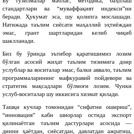
Бу тузилмалар маблағ, методика, баҳолаш
стандартлари ва “муваффақият индекси”ни
беради. Ҳукумат эса, шу қолипга мослашади.
Натижада таълим сиёсати маҳаллий эҳтиёждан
эмас, грант шартларидан келиб чиқиб
шаклланади.
Биз бу ўринда эътибор қаратишимиз лозим
бўлган асосий жиҳат таълим тизимига доир
услублар ва воситалар эмас, балки аввало, таълим
программаларининг мафкуравий пойдевори ва
стратегик мақсадлари бўлмоғи лозим. Чунки
услуб-воситалар шу иккисига хизмат қилади.
Ташқи кучлар томонидан “сифатни ошириш”,
“инновация” каби шиорлар остида экспорт
қилинаётган таълим дастурлари асосида —
динни ҳаётдан, сиёсатдан, давлатдан ажратиш,