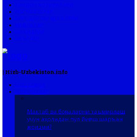
ЗИНДОН ХОТИРАЛАРИ
ХОС МАВЗУЛАР
БИРОДАРЛАР ҚИССАЛАРИ
МАҚОЛАЛАР
ШАҲИДЛАР
ШЕЪРЛАР
| Hizb-Uzbekiston.info
БОШ САҲИФА
ЯНГИЛИКЛАР
Мактаб ва боғчаларни таъмирлаш
учун аҳолидан пул йиғиш шаръан
жоизми?