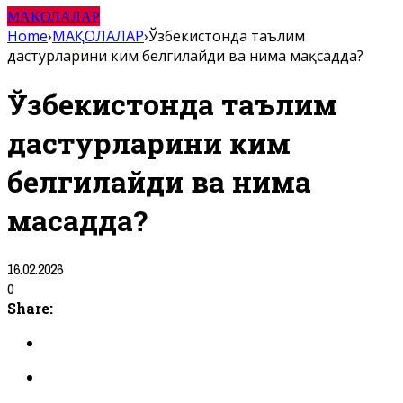
МАҚОЛАЛАР
Home
›
МАҚОЛАЛАР
›
Ўзбекистонда таълим
дастурларини ким белгилайди ва нима мақсадда?
Ўзбекистонда таълим
дастурларини ким
белгилайди ва нима
мақсадда?
16.02.2026
0
Share: