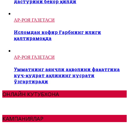
дастурини бекор қилди
АР-РОЯ ГАЗЕТАСИ
Исломдан кофир Ғарбнинг илиги
қалтирамоқда
АР-РОЯ ГАЗЕТАСИ
Умматнинг аянчли аҳволини фақатгина
куч-қудрат аҳлининг нусрати
ўзгартиради
ОНЛАЙН КУТУБХОНА
КАМПАНИЯЛАР