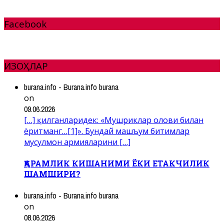
Facebook
ИЗОҲЛАР
burana.info - Burana.info burana
on
09.06.2026
[…] қилганларидек: «Мушриклар олови билан
ёритманг…[1]». Бундай машъум битимлар
мусулмон армияларини […]
ҚАРАМЛИК КИШАНИМИ ЁКИ ЕТАКЧИЛИК
ШАМШИРИ?
burana.info - Burana.info burana
on
08.06.2026