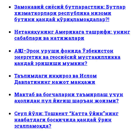
Замонавий сиёсий бутпарастлик: Бутлар
хизматкорлари республика низоми
бутини қандай қўриқламоқдалар?!
Нетаняҳунинг Америкага ташрифи: унинг
сабаблари ва натижалари
АҚШ–Эрон уруши фонида Ўзбекистон
энергетик ва геосиёсий мустақилликка
қандай эришиши мумкин?
Таълимдаги инқироз ва Ислом
Давлатининг нажот манҳажи
Мактаб ва боғчаларни таъмирлаш учун
аҳолидан пул йиғиш шаръан жоизми?
Сеул йўли: Тошкент “Катта ўйин”нинг
навбатдаги босқичида қандай ўрин
эгалламоқда?