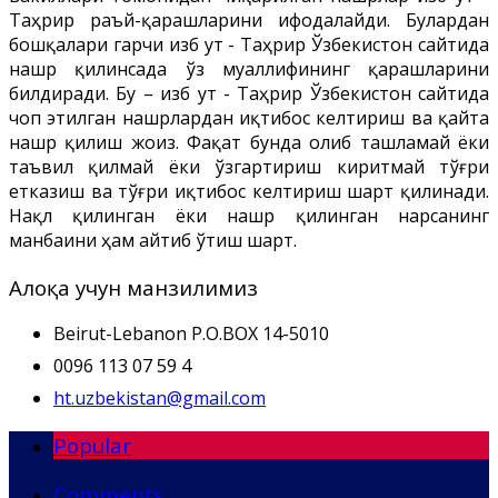
Таҳрир раъй-қарашларини ифодалайди. Булардан
бошқалари гарчи Ҳизб ут - Таҳрир Ўзбекистон сайтида
нашр қилинсада ўз муаллифининг қарашларини
билдиради. Бу – Ҳизб ут - Таҳрир Ўзбекистон сайтида
чоп этилган нашрлардан иқтибос келтириш ва қайта
нашр қилиш жоиз. Фақат бунда олиб ташламай ёки
таъвил қилмай ёки ўзгартириш киритмай тўғри
етказиш ва тўғри иқтибос келтириш шарт қилинади.
Нақл қилинган ёки нашр қилинган нарсанинг
манбаини ҳам айтиб ўтиш шарт.
Алоқа учун манзилимиз
Beirut-Lebanon P.O.BOX 14-5010
0096 113 07 59 4
ht.uzbekistan@gmail.com
Popular
Comments