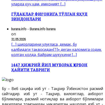
уларда куч ҳам, имконият […]
ГЎДАКЛАР ФИҒОНИГА ТЎЛГАН ЯҲУД
ЗИНДОНЛАРИ
burana.info - Burana.info burana
on
31.05.2026
[…] шиорларини улуғласа, демак, бу
қалбидаги тақвосидан[1]» деган каломига содиқ
қолган ҳолда, байрам шукуҳини […]
1447 ҲИЖРИЙ ЙИЛ МУБОРАК ҚУРБОН
ҲАЙИТИ ТАБРИГИ
Бу – Веб саҳифа Ҳизб ут - Таҳрир Ўзбекистон расмий
сайтидир. Ҳизб ут - Таҳрир, вилоятлар, ахборот
бўлимлари, расмий нотиқлар ва ахборот бўлимлари
вакиллари томонидан чиқарилган нашрлар Ҳизб ут -