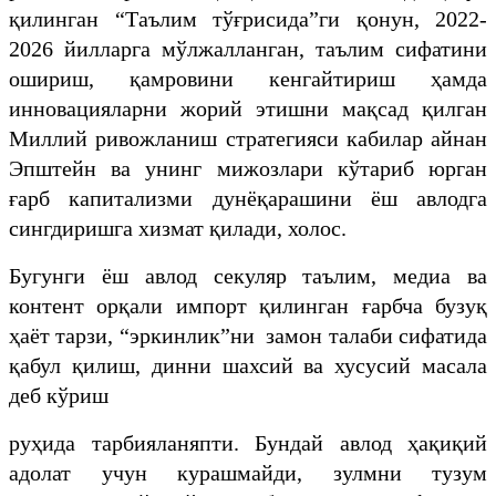
қилинган “Таълим тўғрисида”ги қонун, 2022-
2026 йилларга мўлжалланган, таълим сифатини
ошириш, қамровини кенгайтириш ҳамда
инновацияларни жорий этишни мақсад қилган
Миллий ривожланиш стратегияси кабилар айнан
Эпштейн ва унинг мижозлари кўтариб юрган
ғарб капитализми дунёқарашини ёш авлодга
сингдиришга хизмат қилади, холос.
Бугунги ёш авлод секуляр таълим, медиа ва
контент орқали импорт қилинган ғарбча бузуқ
ҳаёт тарзи, “эркинлик”ни замон талаби сифатида
қабул қилиш, динни шахсий ва хусусий масала
деб кўриш
руҳида тарбияланяпти. Бундай авлод ҳақиқий
адолат учун курашмайди, зулмни тузум