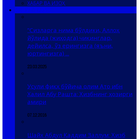
ХАБАР ВА ИЗОҲ
ҲИЗБ УТ-ТАҲРИР
“Сизларга нима бўлдики, Аллоҳ
йўлида (жиҳодга) чиқинглар,
дейилса, ўз ерингизга (яъни,
юртингизга) ...
23.03.2025
Усули фиқҳ бўйича олим Ато ибн
Халил Абу Рашта: Ҳизбнинг ҳозирги
амири
07.12.2016
Шайх Абдул Қаддим Заллум: Ҳизб