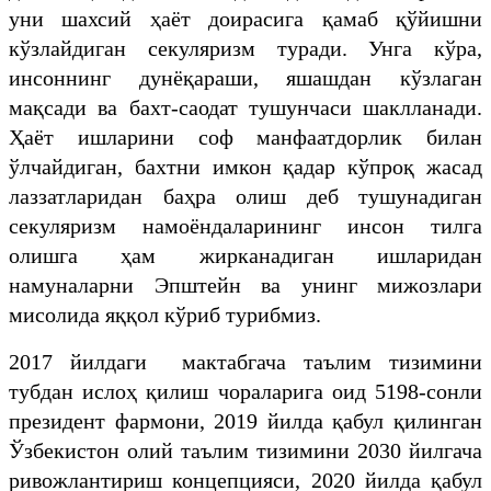
уни шахсий ҳаёт доирасига қамаб қўйишни
кўзлайдиган секуляризм туради. Унга кўра,
инсоннинг дунёқараши, яшашдан кўзлаган
мақсади ва бахт-саодат тушунчаси шаклланади.
Ҳаёт ишларини соф манфаатдорлик билан
ўлчайдиган, бахтни имкон қадар кўпроқ жасад
лаззатларидан баҳра олиш деб тушунадиган
секуляризм намоёндаларининг инсон тилга
олишга ҳам жирканадиган ишларидан
намуналарни Эпштейн ва унинг мижозлари
мисолида яққол кўриб турибмиз.
2017 йилдаги мактабгача таълим тизимини
тубдан ислоҳ қилиш чораларига оид 5198-сонли
президент фармони, 2019 йилда қабул қилинган
Ўзбекистон олий таълим тизимини 2030 йилгача
ривожлантириш концепцияси, 2020 йилда қабул