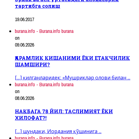
тартибга солиш
19.06.2017
burana.info - Burana.info burana
on
09.06.2026
ҚАРАМЛИК КИШАНИМИ ЁКИ ЕТАКЧИЛИК
ШАМШИРИ?
[…] қилганларидек: «Мушриклар олови билан ...
burana.info - Burana.info burana
on
08.06.2026
НАКБАГА 78 ЙИЛ: ТАСЛИМИЯТ ЁКИ
ХИЛОФАТ?!
[…] шундаки, Иордания қўшинига ...
burana.info - Burana.info burana