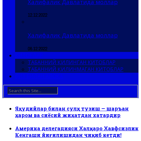
Халифалик Давлатида моллар
12.12.2022
Халифалик Давлатида моллар
06.12.2022
КИТОБЛАР
ТАБАННИЙ ҚИЛИНГАН КИТОБЛАР
ТАБАННИЙ ҚИЛИНМАГАН КИТОБЛАР
БИЗ БИЛАН АЛОҚА
Яҳудийлар билан сулҳ тузиш — шаръан
ҳаром ва сиёсий жиҳатдан хатардир
Америка делегацияси Халқаро Хавфсизлик
Кенгаши йиғилишидан чиқиб кетди!