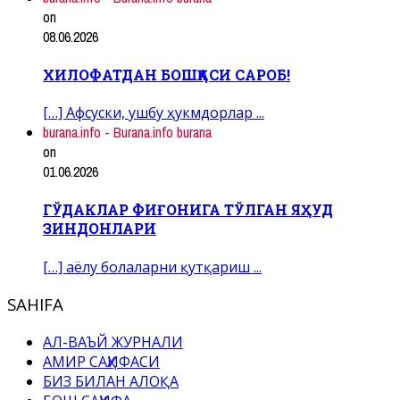
on
08.06.2026
ХИЛОФАТДАН БОШҚАСИ САРОБ!
[…] Афсуски, ушбу ҳукмдорлар ...
burana.info - Burana.info burana
on
01.06.2026
ГЎДАКЛАР ФИҒОНИГА ТЎЛГАН ЯҲУД
ЗИНДОНЛАРИ
[…] аёлу болаларни қутқариш ...
SAHIFA
АЛ-ВАЪЙ ЖУРНАЛИ
АМИР САҲИФАСИ
БИЗ БИЛАН АЛОҚА