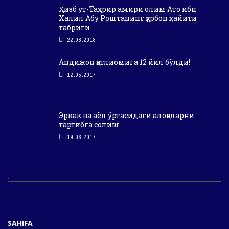
Ҳизб ут-Таҳрир амири олим Ато ибн
Халил Абу Роштанинг қурбон ҳайити
табриги
22.08.2018
Андижон қатлиомига 12 йил бўлди!
12.05.2017
Эркак ва аёл ўртасидаги алоқаларни
тартибга солиш
19.06.2017
SAHIFA