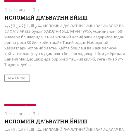
САҚОФИЙ БЎЛИМ
17.03.2019
0
ИСЛОМИЙ ДАЪВАТНИ ЁЙИШ
بِسْمِ اللهِ الرَّحْمٰنِ الرَّحِيم ИСЛОМИЙ ДАЪВАТНИ ЁЙИШ ВАЗИФАЛАР ВА
СИФАТЛАР (32-бўлак) ҲАҚИҚАТНИ УШЛАГАН ГУРУҲ Асримизнинг 50-
йиллари бошларида, яъни Усмоний Халифалик ағдарилганидан
роппа-роса 30 йил кейин шайх Тақийюддин Набаҳоний
ҳазратлари исломий ҳаётни қайта бошлаш ва Халифаликни
қайта тиклаш учун муҳим ишга бел боғладилар. Шом диёридаги
Байтил Мақдис шаҳрида бир ҳизб ташкил қилиб, унга «Ҳизб ут-
Таҳрир» деб ...
READ MORE
САҚОФИЙ БЎЛИМ
15.03.2019
0
ИСЛОМИЙ ДАЪВАТНИ ЁЙИШ
بِسْمِ اللهِ الرَّحْمٰنِ الرَّحِيم ИСЛОМИЙ ДАЪВАТНИ ЁЙИШ ВАЗИФАЛАР ВА