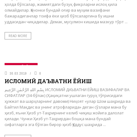
ҳолда бўлсалар, жамиятдаги бузуқ фикрларни ислоҳ қила
олмайдилар. Қачонки бундай оғир ва муҳим вазифани
бажарадиганлар тоифа ёки ҳизб бўлсаларгина бу ишни
уддасидан чиқадилар. Демак, мусулмон кишида мазкур тўрт ...
READ MORE
САҚОФИЙ БЎЛИМ
30.03.2019
0
ИСЛОМИЙ ДАЪВАТНИ ЁЙИШ
بِسْمِ اللهِ الرَّحْمٰنِ الرَّحِيم ИСЛОМИЙ ДАЪВАТНИ ЁЙИШ ВАЗИФАЛАР ВА
СИФАТЛАР (34-бўлак) (Ҳақиқатни ушлаган гуруҳ тўғрисидаги
ҳужжат ва шарҳларнинг давоми) Ниҳоят «улар Шом шаҳрида ва
Байтил Мақдис ва унинг атрофларида» деган сўзлари мана бу
ҳизб, яъни Ҳизб ут-Таҳрирнинг келиб чиқиш жойига далолат
қилади. Чунки Ҳизб ут-Таҳрирдан бошқа мана бундай
сифатларга эга бўлган бирор ҳизб Қуддус шаҳрида ...