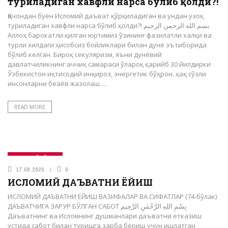
туриладиган хавфли нарса бўлиб қолди?!
Қачондан буён Исломий даъват қўрқиладиган ва ундан узоқ
туриладиган хавфли нарса бўлиб қолди?! بسم الله الرحمن الرحيم
Аллоҳ барокатли қилган юртимиз ўзининг фазилатли халқи ва
турли хилдаги ҳисобсиз бойликлари билан дунё эътиборида
бўлиб келган. Бироқ секуляризм, яъни дунёвий
давлатчиликнинг аччиқ самараси ўлароқ қарийб 30 йилдирки
Ўзбекистон иқтисодий инқироз, энергетик бўҳрон, ҳақ сўзли
инсонларни беаёв жазолаш ...
READ MORE
САҚОФИЙ БЎЛИМ
17.08.2020
0
ИСЛОМИЙ ДАЪВАТНИ ЁЙИШ
ИСЛОМИЙ ДАЪВАТНИ ЁЙИШ ВАЗИФАЛАР ВА СИФАТЛАР (74-бўлак)
ДАЪВАТЧИГА ЗАРУР БЎЛГАН САБОТ بِسْمِ اللهِ الرَّحْمٰنِ الرَّحِيم
Даъватнинг ва Исломнинг душманлари даъватни етказиш
устида сабот билан туришга зарба бериш учун ишлатган