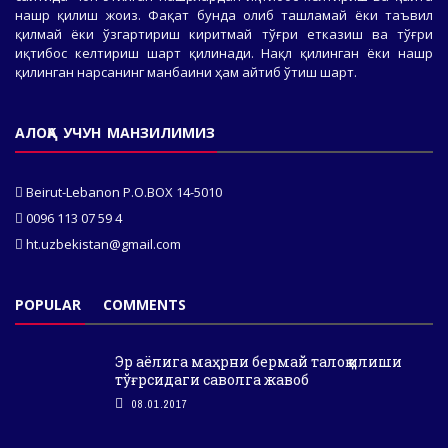
нашр қилиш жоиз. Фақат бунда олиб ташламай ёки таъвил
қилмай ёки ўзгартириш киритмай тўғри етказиш ва тўғри
иқтибос келтириш шарт қилинади. Нақл қилинган ёки нашр
қилинган нарсанинг манбаини ҳам айтиб ўтиш шарт.
АЛОҚА УЧУН МАНЗИЛИМИЗ
Beirut-Lebanon P.O.BOX 14-5010
0096 113 07 59 4
ht.uzbekistan@gmail.com
POPULAR
COMMENTS
Эр аёлига маҳрни бермай талоқ қилиши
тўғрсидаги саволга жавоб
08.01.2017