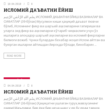
19.04.2019
0
ИСЛОМИЙ ДАЪВАТНИ ЁЙИШ
بِسْمِ اللهِ الرَّحْمٰنِ الرَّحِيم ИСЛОМИЙ ДАЪВАТНИ ЁЙИШ ВАЗИФАЛАР ВА
СИФАТЛАР (39-бўлак) Мусулмон киши ҳақиқий даъват ёювчи
бўлиб, Исломнинг фикр ва шаръий аҳкомларини гапириши ва
уларга зид фикр ва аҳкомларни кўтариб чиқмаслиги учун ўз
ишларига алоқадор шаръий аҳкомларни ва исломий фикрларни
билмоғи вожиб. Чунки булардан бехабар жоҳил Ислом айтган ва
буюрган ишларни айтишдан йироқда бўлади, бинобарин ...
READ MORE
САҚОФИЙ БЎЛИМ
04.04.2019
0
ИСЛОМИЙ ДАЪВАТНИ ЁЙИШ
بِسْمِ اللهِ الرَّحْمٰنِ الرَّحِيم ИСЛОМИЙ ДАЪВАТНИ ЁЙИШ ВАЗИФАЛАР ВА
СИФАТЛАР (36-бўлак) (Ҳақиқатни ушлаган гуруҳ мавзусининг
охири) Маълумки, бир ёки бир неча шахс у ер бу ерда тарқоқ