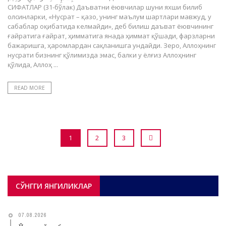
СИФАТЛАР (31-бўлак) Даъватни ёювчилар шуни яхши билиб
олсинларки, «Нусрат – қазо, унинг маълум шартлари мавжуд, у
сабаблар оқибатида келмайди», деб билиш даъват ёювчининг
ғайратига ғайрат, ҳимматига янада ҳиммат қўшади, фарзларни
бажаришга, ҳаромлардан сақланишга ундайди. Зеро, Аллоҳнинг
нусрати бизнинг қўлимизда эмас, балки у ёлғиз Аллоҳнинг
қўлида, Аллоҳ ...
READ MORE
1
2
3
СЎНГГИ ЯНГИЛИКЛАР
07.08.2026