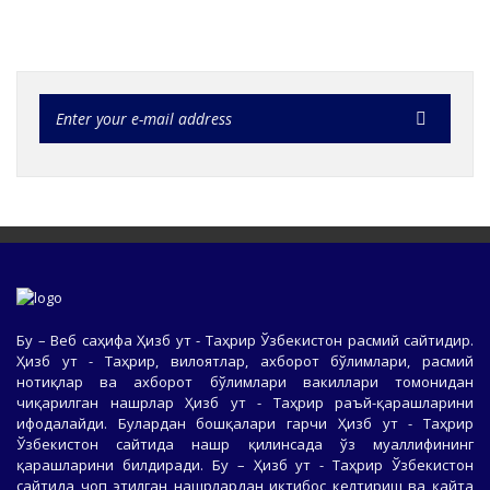
Бу – Веб саҳифа Ҳизб ут - Таҳрир Ўзбекистон расмий сайтидир.
Ҳизб ут - Таҳрир, вилоятлар, ахборот бўлимлари, расмий
нотиқлар ва ахборот бўлимлари вакиллари томонидан
чиқарилган нашрлар Ҳизб ут - Таҳрир раъй-қарашларини
ифодалайди. Булардан бошқалари гарчи Ҳизб ут - Таҳрир
Ўзбекистон сайтида нашр қилинсада ўз муаллифининг
қарашларини билдиради. Бу – Ҳизб ут - Таҳрир Ўзбекистон
сайтида чоп этилган нашрлардан иқтибос келтириш ва қайта