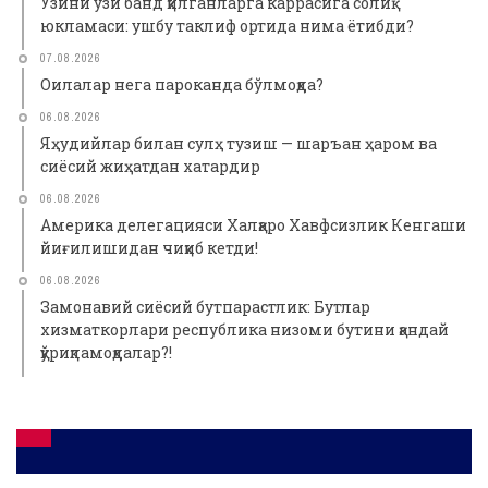
Ўзини ўзи банд қилганларга каррасига солиқ
юкламаси: ушбу таклиф ортида нима ётибди?
07.08.2026
Оилалар нега пароканда бўлмоқда?
06.08.2026
Яҳудийлар билан сулҳ тузиш — шаръан ҳаром ва
сиёсий жиҳатдан хатардир
06.08.2026
Америка делегацияси Халқаро Хавфсизлик Кенгаши
йиғилишидан чиқиб кетди!
06.08.2026
Замонавий сиёсий бутпарастлик: Бутлар
хизматкорлари республика низоми бутини қандай
қўриқламоқдалар?!