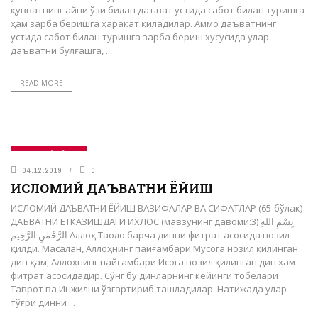
қувватнинг айни ўзи билан даъват устида сабот билан туришга
ҳам зарба беришга ҳаракат қиладилар. Аммо даъватнинг
устида сабот билан туришга зарба бериш хусусида улар
даъватни булғашга, ...
READ MORE
САҚОФИЙ БЎЛИМ
04.12.2019
0
ИСЛОМИЙ ДАЪВАТНИ ЁЙИШ
ИСЛОМИЙ ДАЪВАТНИ ЁЙИШ ВАЗИФАЛАР ВА СИФАТЛАР (65-бўлак)
ДАЪВАТНИ ЕТКАЗИШДАГИ ИХЛОС (мавзунинг давоми:3) بِسْمِ اللهِ
الرَّحْمٰنِ الرَّحِيم Аллоҳ Таоло барча динни фитрат асосида нозил
қилди. Масалан, Аллоҳнинг пайғамбари Мусога нозил қилинган
дин ҳам, Аллоҳнинг пайғамбари Исога нозил қилинган дин ҳам
фитрат асосидадир. Сўнг бу динларнинг кейинги тобелари
Таврот ва Инжилни ўзгартириб ташладилар. Натижада улар
тўғри динни ...