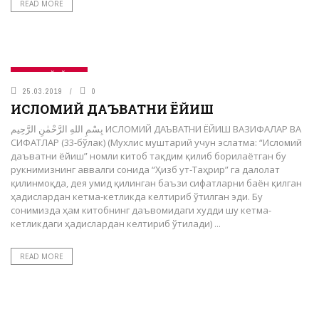
READ MORE
САҚОФИЙ БЎЛИМ
25.03.2019
0
ИСЛОМИЙ ДАЪВАТНИ ЁЙИШ
بِسْمِ اللهِ الرَّحْمٰنِ الرَّحِيم ИСЛОМИЙ ДАЪВАТНИ ЁЙИШ ВАЗИФАЛАР ВА
СИФАТЛАР (33-бўлак) (Мухлис муштарий учун эслатма: “Исломий
даъватни ёйиш” номли китоб тақдим қилиб борилаётган бу
рукнимизнинг аввалги сонида “Ҳизб ут-Таҳрир” га далолат
қилинмоқда, дея умид қилинган баъзи сифатларни баён қилган
ҳадислардан кетма-кетликда келтириб ўтилган эди. Бу
сонимизда ҳам китобнинг даъвомидаги худди шу кетма-
кетликдаги ҳадислардан келтириб ўтилади) ...
READ MORE