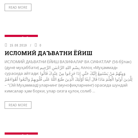
READ MORE
САҚОФИЙ БЎЛИМ
15.08.2019
0
ИСЛОМИЙ ДАЪВАТНИ ЁЙИШ
ИСЛОМИЙ ДАЪВАТНИ ЁЙИШ ВАЗИФАЛАР ВА СИФАТЛАР (56-бўлак)
(дунё муҳаббати) بِسْمِ اللهِ الرَّحْمٰنِ الرَّحِيم Аллоҳ «Муҳаммад»
сурасида айтади: وَمِنْهُمْ مَنْ يَسْتَمِعُ إِلَيْكَ حَتَّى إِذَا خَرَجُوا مِنْ عِنْدِكَ قَالُوا
لِلَّذِينَ أُوتُوا الْعِلْمَ مَاذَا قَالَ آنِفًا أُوْلَئِكَ الَّذِينَ طَبَعَ اللَّهُ عَلَى قُلُوبِهِمْ وَاتَّبَعُوا أَهْوَاءَهُمْ
– “(Эй Муҳаммад) уларнинг (мунофиқларнинг) орасида шундай
кимсалар ҳам борки, улар сизга қулоқ солиб ...
READ MORE
САҚОФИЙ БЎЛИМ